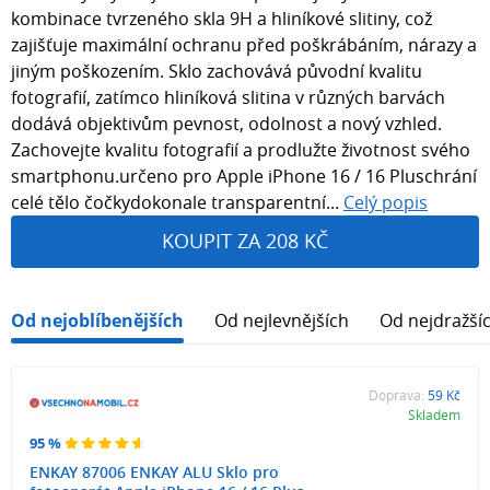
kombinace tvrzeného skla 9H a hliníkové slitiny, což
zajišťuje maximální ochranu před poškrábáním, nárazy a
jiným poškozením. Sklo zachovává původní kvalitu
fotografií, zatímco hliníková slitina v různých barvách
dodává objektivům pevnost, odolnost a nový vzhled.
Zachovejte kvalitu fotografií a prodlužte životnost svého
smartphonu.určeno pro Apple iPhone 16 / 16 Pluschrání
celé tělo čočkydokonale transparentní...
Celý popis
KOUPIT ZA 208 KČ
Od nejoblíbenějších
Od nejlevnějších
Od nejdražší
Doprava:
59 Kč
Skladem
95 %
ENKAY 87006 ENKAY ALU Sklo pro