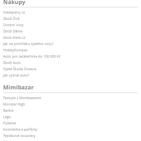
Nákupy
hledejceny.cz
Zboží Živě
Osobní vozy
Zboží Dáma
zbozi.blesk.cz
Jak na prohlídku ojetého vozu?
HobbyKompas
Auto pro začátečníka do 100 000 Kč
Zboží Auto
Ojetá Škoda Octavia
Jak vybrat auto?
Mimibazar
Testujte s Mimibazarem
Monster High
Barbie
Lego
Pyžama
Kosmetika a parfémy
Teplákové soupravy