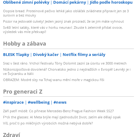
Oblíbené zimní polévky
Domácí pekárny
Jídlo podle horoskopu
Oopsie bread: Proteinové pečivo lehké jako obláček zvládnete připravit jen ze 3
surovin a bez mouky
Pozor na jedovaté cukety! Jeden jasný znak prozradí, že se jim máte vyhnout
Svěží letní saláty, které vás v horku neunaví: Zkuste k zelenině přidat ovoce,
výsledek vás mile překvapí!
Hobby a zábava
BLESK Tlapky
Divoký kačer
Netflix filmy a seriály
Sraz v šest ráno. Vrchol festivalu Tóny Dolomit zazní za úsvitu ve 3000 metrech
Nízkorozpočtová dovolená? Chorvatsko jedno z nejdražších v Evropě! Levněji je i
ve Švýcarsku a Itálii
OBRAZEM: Modré slzy na Tchaj-wanu mění moře v magickou říši
Pro generaci Z
#inspirace
#wellbeing
#news
Září patří módě: Co přinese Mercedes-Benz Prague Fashion Week SS27
F*ck the glasses: AI Meta brýle mají zjednodušit život, zatím ale dělají opak
Víš, proč ti po mléčných výrobcích možná nebývá dobře?
Zdraví