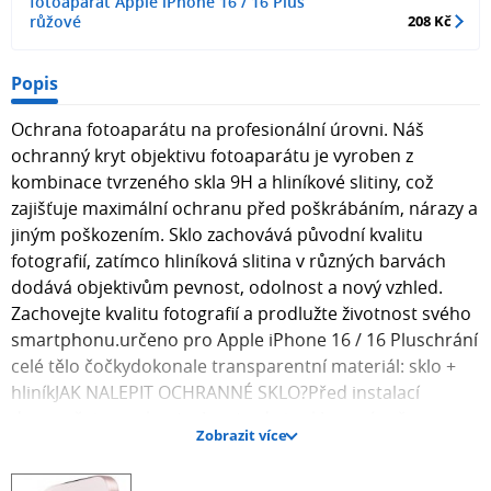
fotoaparát Apple iPhone 16 / 16 Plus
růžové
208 Kč
Popis
Ochrana fotoaparátu na profesionální úrovni. Náš
ochranný kryt objektivu fotoaparátu je vyroben z
kombinace tvrzeného skla 9H a hliníkové slitiny, což
zajišťuje maximální ochranu před poškrábáním, nárazy a
jiným poškozením. Sklo zachovává původní kvalitu
fotografií, zatímco hliníková slitina v různých barvách
dodává objektivům pevnost, odolnost a nový vzhled.
Zachovejte kvalitu fotografií a prodlužte životnost svého
smartphonu.určeno pro Apple iPhone 16 / 16 Pluschrání
celé tělo čočkydokonale transparentní materiál: sklo +
hliníkJAK NALEPIT OCHRANNÉ SKLO?Před instalací
doporučujeme zkontrolovat, zda je sklo správně
Zobrazit více
připevněno ke smartphonu. 1. Důkladně vyčistěte
displej/objektiv fotoaparátu smartphonu pomocí