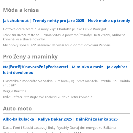
Móda a krása
Jak zhubnout
Trendy nehty pro jaro 2025
Nové make-up trendy
Gottova dcera zveřejnila nový klip: Charlotte je jako Olivie Rodrigo!
Televizní diváci, těšte se... Prima vytasila podzimní trumfy! Další Zrádci, oblíbené
kriminálky a žhavé novinky...
Milionový spor s DPP uzavřen? Nejvyšší soud odmítl dovolání Rencaru
Pro ženy a maminky
Nejčastější novoroční předsevzetí
Miminko a mráz
Jak vybírat
letní dovolenou
Hlasatelka a moderátorka Saskia Burešová (80) - Smrt manžela ji zdrtila! Co jí vrátilo
chuť žít?
Veggie Burritos
KVÍZ: Rafťáci. Otestujte své znalosti kultovní letní komedie
Auto-moto
Alko-kalkulačka
Rallye Dakar 2025
Dálniční známka 2025
Dacia, Ford i Suzuki zastavují linky. Vyschlý Dunaj drtí energetiku Balkánu