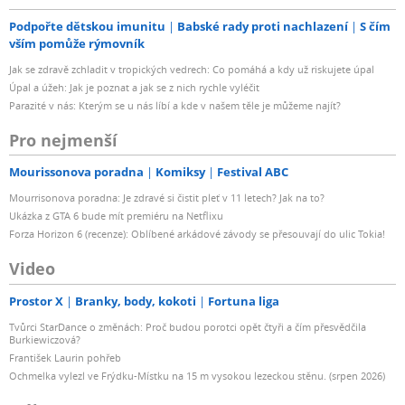
Podpořte dětskou imunitu
Babské rady proti nachlazení
S čím
vším pomůže rýmovník
Jak se zdravě zchladit v tropických vedrech: Co pomáhá a kdy už riskujete úpal
Úpal a úžeh: Jak je poznat a jak se z nich rychle vyléčit
Parazité v nás: Kterým se u nás líbí a kde v našem těle je můžeme najít?
Pro nejmenší
Mourissonova poradna
Komiksy
Festival ABC
Mourrisonova poradna: Je zdravé si čistit pleť v 11 letech? Jak na to?
Ukázka z GTA 6 bude mít premiéru na Netflixu
Forza Horizon 6 (recenze): Oblíbené arkádové závody se přesouvají do ulic Tokia!
Video
Prostor X
Branky, body, kokoti
Fortuna liga
Tvůrci StarDance o změnách: Proč budou porotci opět čtyři a čím přesvědčila
Burkiewiczová?
František Laurin pohřeb
Ochmelka vylezl ve Frýdku-Místku na 15 m vysokou lezeckou stěnu. (srpen 2026)