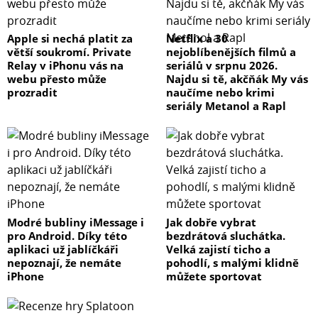
Apple si nechá platit za
Netflix a 30
větší soukromí. Private
nejoblíbenějších filmů a
Relay v iPhonu vás na
seriálů v srpnu 2026.
webu přesto může
Najdu si tě, akčňák My vás
prozradit
naučíme nebo krimi
seriály Metanol a Rapl
Modré bubliny iMessage i
Jak dobře vybrat
pro Android. Díky této
bezdrátová sluchátka.
aplikaci už jablíčkáři
Velká zajistí ticho a
nepoznají, že nemáte
pohodlí, s malými klidně
iPhone
můžete sportovat