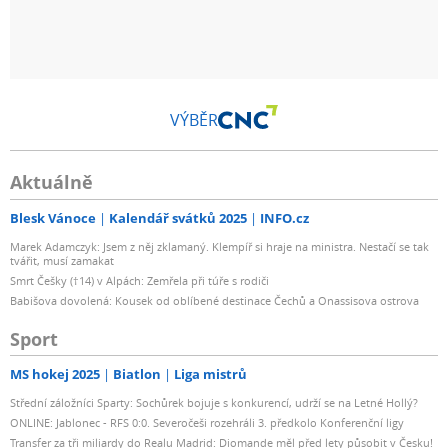
VÝBĚR
Aktuálně
Blesk Vánoce
Kalendář svátků 2025
INFO.cz
Marek Adamczyk: Jsem z něj zklamaný. Klempíř si hraje na ministra. Nestačí se tak
tvářit, musí zamakat
Smrt Češky (†14) v Alpách: Zemřela při túře s rodiči
Babišova dovolená: Kousek od oblíbené destinace Čechů a Onassisova ostrova
Sport
MS hokej 2025
Biatlon
Liga mistrů
Střední záložníci Sparty: Sochůrek bojuje s konkurencí, udrží se na Letné Hollý?
ONLINE: Jablonec - RFS 0:0. Severočeši rozehráli 3. předkolo Konferenční ligy
Transfer za tři miliardy do Realu Madrid: Diomande měl před lety působit v Česku!