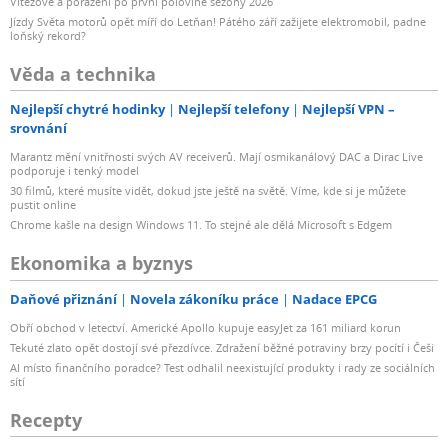
Vítězové a poražení po první polovině sezóny 2026
Jízdy Světa motorů opět míří do Letňan! Pátého září zažijete elektromobil, padne
loňský rekord?
Věda a technika
Nejlepší chytré hodinky
Nejlepší telefony
Nejlepší VPN –
srovnání
Marantz mění vnitřnosti svých AV receiverů. Mají osmikanálový DAC a Dirac Live
podporuje i tenký model
30 filmů, které musíte vidět, dokud jste ještě na světě. Víme, kde si je můžete
pustit online
Chrome kašle na design Windows 11. To stejné ale dělá Microsoft s Edgem
Ekonomika a byznys
Daňové přiznání
Novela zákoníku práce
Nadace EPCG
Obří obchod v letectví. Americké Apollo kupuje easyJet za 161 miliard korun
Tekuté zlato opět dostojí své přezdívce. Zdražení běžné potraviny brzy pocítí i Češi
AI místo finančního poradce? Test odhalil neexistující produkty i rady ze sociálních
sítí
Recepty