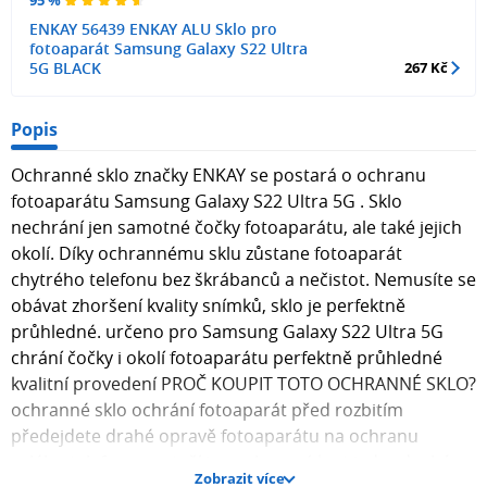
95 %
ENKAY 56439 ENKAY ALU Sklo pro
fotoaparát Samsung Galaxy S22 Ultra
5G BLACK
267 Kč
Popis
Ochranné sklo značky ENKAY se postará o ochranu
fotoaparátu Samsung Galaxy S22 Ultra 5G . Sklo
nechrání jen samotné čočky fotoaparátu, ale také jejich
okolí. Díky ochrannému sklu zůstane fotoaparát
chytrého telefonu bez škrábanců a nečistot. Nemusíte se
obávat zhoršení kvality snímků, sklo je perfektně
průhledné. určeno pro Samsung Galaxy S22 Ultra 5G
chrání čočky i okolí fotoaparátu perfektně průhledné
kvalitní provedení PROČ KOUPIT TOTO OCHRANNÉ SKLO?
ochranné sklo ochrání fotoaparát před rozbitím
předejdete drahé opravě fotoaparátu na ochranu
celého telefonu nestačí jen ochranný kryt jednoduchá
Zobrazit více