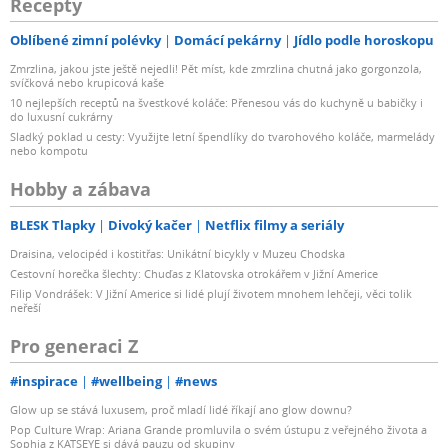
Recepty
Oblíbené zimní polévky
Domácí pekárny
Jídlo podle horoskopu
Zmrzlina, jakou jste ještě nejedli! Pět míst, kde zmrzlina chutná jako gorgonzola,
svíčková nebo krupicová kaše
10 nejlepších receptů na švestkové koláče: Přenesou vás do kuchyně u babičky i
do luxusní cukrárny
Sladký poklad u cesty: Využijte letní špendlíky do tvarohového koláče, marmelády
nebo kompotu
Hobby a zábava
BLESK Tlapky
Divoký kačer
Netflix filmy a seriály
Draisina, velocipéd i kostitřas: Unikátní bicykly v Muzeu Chodska
Cestovní horečka šlechty: Chuďas z Klatovska otrokářem v Jižní Americe
Filip Vondrášek: V Jižní Americe si lidé plují životem mnohem lehčeji, věci tolik
neřeší
Pro generaci Z
#inspirace
#wellbeing
#news
Glow up se stává luxusem, proč mladí lidé říkají ano glow downu?
Pop Culture Wrap: Ariana Grande promluvila o svém ústupu z veřejného života a
Sophia z KATSEYE si dává pauzu od skupiny