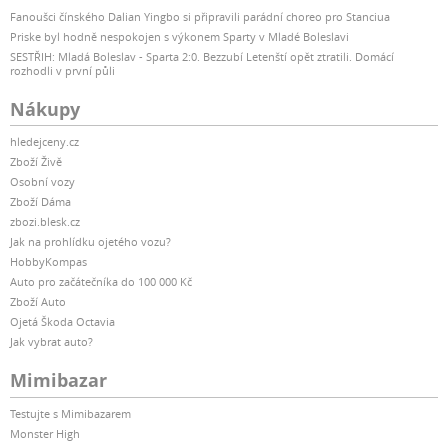
Fanoušci čínského Dalian Yingbo si připravili parádní choreo pro Stanciua
Priske byl hodně nespokojen s výkonem Sparty v Mladé Boleslavi
SESTŘIH: Mladá Boleslav - Sparta 2:0. Bezzubí Letenští opět ztratili. Domácí
rozhodli v první půli
Nákupy
hledejceny.cz
Zboží Živě
Osobní vozy
Zboží Dáma
zbozi.blesk.cz
Jak na prohlídku ojetého vozu?
HobbyKompas
Auto pro začátečníka do 100 000 Kč
Zboží Auto
Ojetá Škoda Octavia
Jak vybrat auto?
Mimibazar
Testujte s Mimibazarem
Monster High