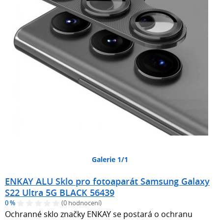
Galerie 1/1
ENKAY ALU Sklo pro fotoaparát Samsung Galaxy
S22 Ultra 5G BLACK 56439
0 %
(0 hodnocení)
Ochranné sklo značky ENKAY se postará o ochranu