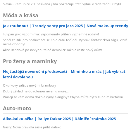
Slavia - Pardubice 2:1. Sešívaná jízda pokračuje, třetí výhru v řadě zařídil Chytil
Móda a krása
Jak zhubnout
Trendy nehty pro jaro 2025
Nové make-up trendy
Tulipán jako vzpomínka: Zapomenutý příběh významné rodiny!
Seriál zrušili, pro posluchače se Kolo času točí dál. Vypráví fantastickou ságu, která
nemá obdoby!
Alice Bendová po nevyhnutelné demolici: Takhle roste nový dům!
Pro ženy a maminky
Nejčastější novoroční předsevzetí
Miminko a mráz
Jak vybírat
letní dovolenou
Okurkový salát s novými brambory
Dobrý základ na dovolenou nejen u moře...
Vracejí se vám doma dokola rýmy a angíny? Chyba může být v zubním kartáčku
Auto-moto
Alko-kalkulačka
Rallye Dakar 2025
Dálniční známka 2025
Gasly: Nová pravidla zašla příliš daleko