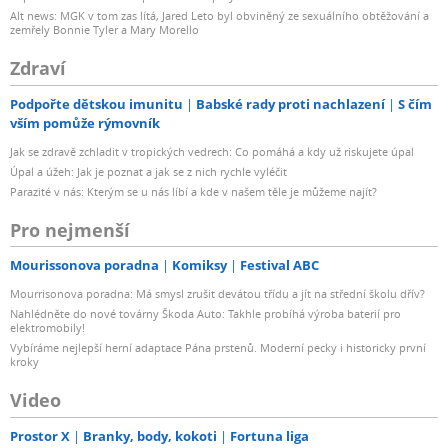
Alt news: MGK v tom zas lítá, Jared Leto byl obviněný ze sexuálního obtěžování a
zemřely Bonnie Tyler a Mary Morello
Zdraví
Podpořte dětskou imunitu
Babské rady proti nachlazení
S čím
vším pomůže rýmovník
Jak se zdravě zchladit v tropických vedrech: Co pomáhá a kdy už riskujete úpal
Úpal a úžeh: Jak je poznat a jak se z nich rychle vyléčit
Parazité v nás: Kterým se u nás líbí a kde v našem těle je můžeme najít?
Pro nejmenší
Mourissonova poradna
Komiksy
Festival ABC
Mourrisonova poradna: Má smysl zrušit devátou třídu a jít na střední školu dřív?
Nahlédněte do nové továrny Škoda Auto: Takhle probíhá výroba baterií pro
elektromobily!
Vybíráme nejlepší herní adaptace Pána prstenů. Moderní pecky i historicky první
kroky
Video
Prostor X
Branky, body, kokoti
Fortuna liga