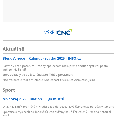
VÝBĚR
Aktuálně
Blesk Vánoce
Kalendář svátků 2025
INFO.cz
Pastviny proti požárům. Proč by společnost měla přehodnotit negativní postoj
vůči zemědělství?
Smrt policisty ve službě: Jána zabil řidič v protisměru
Zlobivé batole řádilo v letadle: Společnost zrušila let všem cestujícím!
Sport
MS hokej 2025
Biatlon
Liga mistrů
ONLINE: Baník prohrává v Hradci a jde do deseti! Dvě červené za poločas v Jablonci
Sparťané si vyslechli od fanoušků. Zasloužený kouř, líčil Zelený. Experta nezaujal
Kuol