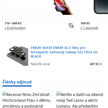
119 - 649 Kč
169 Kč
v 8 obchodech
v 1 obchodě
ENKAY 56439 ENKAY ALU Sklo pro
fotoaparát Samsung Galaxy S22 Ultra 5G
BLACK
Nejnižší cena!
267 Kč
Články odjinud