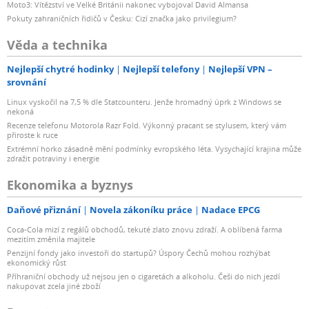
Moto3: Vítězství ve Velké Británii nakonec vybojoval David Almansa
Pokuty zahraničních řidičů v Česku: Cizí značka jako privilegium?
Věda a technika
Nejlepší chytré hodinky
Nejlepší telefony
Nejlepší VPN –
srovnání
Linux vyskočil na 7,5 % dle Statcounteru. Jenže hromadný úprk z Windows se
nekoná
Recenze telefonu Motorola Razr Fold. Výkonný pracant se stylusem, který vám
přiroste k ruce
Extrémní horko zásadně mění podmínky evropského léta. Vysychající krajina může
zdražit potraviny i energie
Ekonomika a byznys
Daňové přiznání
Novela zákoníku práce
Nadace EPCG
Coca-Cola mizí z regálů obchodů, tekuté zlato znovu zdraží. A oblíbená farma
mezitím změnila majitele
Penzijní fondy jako investoři do startupů? Úspory Čechů mohou rozhýbat
ekonomický růst
Příhraniční obchody už nejsou jen o cigaretách a alkoholu. Češi do nich jezdí
nakupovat zcela jiné zboží