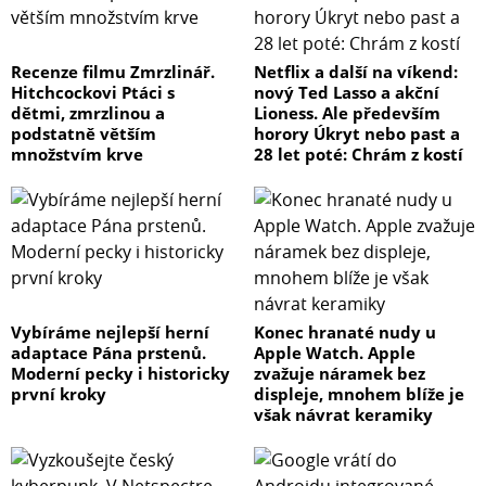
Recenze filmu Zmrzlinář.
Netflix a další na víkend:
Hitchcockovi Ptáci s
nový Ted Lasso a akční
dětmi, zmrzlinou a
Lioness. Ale především
podstatně větším
horory Úkryt nebo past a
množstvím krve
28 let poté: Chrám z kostí
Vybíráme nejlepší herní
Konec hranaté nudy u
adaptace Pána prstenů.
Apple Watch. Apple
Moderní pecky i historicky
zvažuje náramek bez
první kroky
displeje, mnohem blíže je
však návrat keramiky