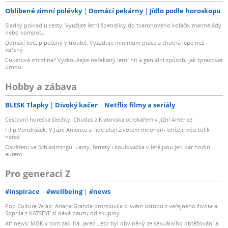
Oblíbené zimní polévky
Domácí pekárny
Jídlo podle horoskopu
Sladký poklad u cesty: Využijte letní špendlíky do tvarohového koláče, marmelády
nebo kompotu
Domácí kečup pečený v troubě: Vyžaduje minimum práce a chutná lépe než
vařený
Cuketová zmrzlina? Vyzkoušejte nečekaný letní hit a geniální způsob, jak zpracovat
úrodu
Hobby a zábava
BLESK Tlapky
Divoký kačer
Netflix filmy a seriály
Cestovní horečka šlechty: Chuďas z Klatovska otrokářem v Jižní Americe
Filip Vondrášek: V Jižní Americe si lidé plují životem mnohem lehčeji, věci tolik
neřeší
Osvěžení ve Schladmingu: Lamy, ferraty i koulovačka v létě jsou jen pár hodin
autem
Pro generaci Z
#inspirace
#wellbeing
#news
Pop Culture Wrap: Ariana Grande promluvila o svém ústupu z veřejného života a
Sophia z KATSEYE si dává pauzu od skupiny
Alt news: MGK v tom zas lítá, Jared Leto byl obviněný ze sexuálního obtěžování a