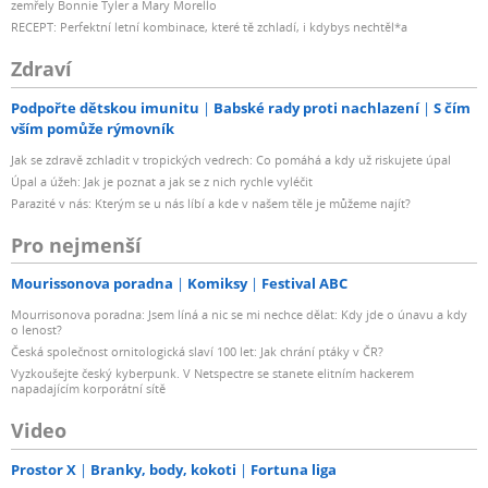
zemřely Bonnie Tyler a Mary Morello
RECEPT: Perfektní letní kombinace, které tě zchladí, i kdybys nechtěl*a
Zdraví
Podpořte dětskou imunitu
Babské rady proti nachlazení
S čím
vším pomůže rýmovník
Jak se zdravě zchladit v tropických vedrech: Co pomáhá a kdy už riskujete úpal
Úpal a úžeh: Jak je poznat a jak se z nich rychle vyléčit
Parazité v nás: Kterým se u nás líbí a kde v našem těle je můžeme najít?
Pro nejmenší
Mourissonova poradna
Komiksy
Festival ABC
Mourrisonova poradna: Jsem líná a nic se mi nechce dělat: Kdy jde o únavu a kdy
o lenost?
Česká společnost ornitologická slaví 100 let: Jak chrání ptáky v ČR?
Vyzkoušejte český kyberpunk. V Netspectre se stanete elitním hackerem
napadajícím korporátní sítě
Video
Prostor X
Branky, body, kokoti
Fortuna liga