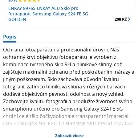
95 %
ENKAY 89765 ENKAY ALU Sklo pro
fotoaparát Samsung Galaxy S24 FE 5G
GOLDEN
208 Kč
Popis
Ochrana fotoaparátu na profesionální úrovni. Náš
ochranný kryt objektivu fotoaparátu je vyroben z
kombinace tvrzeného skla 9H a hliníkové slitiny, což
zajišťuje maximální ochranu před poškrábáním, nárazy a
jiným poškozením. Sklo zachovává původní kvalitu
fotografií, zatímco hliníková slitina v různých barvách
dodává objektivům pevnost, odolnost a nový vzhled.
Zachovejte kvalitu fotografií a prodlužte životnost svého
smartphonu.určeno pro Samsung Galaxy S24 FE 5G
chrání celé tělo čočkydokonale transparentní materiál:
sklo + hliníkJAK NALEPIT OCHRANNÉ SKLO?Před instalací
doporučujeme zkontrolovat, zda je sklo správně
Zobrazit více