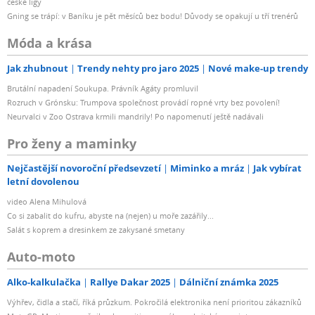
české ligy
Gning se trápí: v Baníku je pět měsíců bez bodu! Důvody se opakují u tří trenérů
Móda a krása
Jak zhubnout
Trendy nehty pro jaro 2025
Nové make-up trendy
Brutální napadení Soukupa. Právník Agáty promluvil
Rozruch v Grónsku: Trumpova společnost provádí ropné vrty bez povolení!
Neurvalci v Zoo Ostrava krmili mandrily! Po napomenutí ještě nadávali
Pro ženy a maminky
Nejčastější novoroční předsevzetí
Miminko a mráz
Jak vybírat
letní dovolenou
video Alena Mihulová
Co si zabalit do kufru, abyste na (nejen) u moře zazářily...
Salát s koprem a dresinkem ze zakysané smetany
Auto-moto
Alko-kalkulačka
Rallye Dakar 2025
Dálniční známka 2025
Výhřev, čidla a stačí, říká průzkum. Pokročilá elektronika není prioritou zákazníků