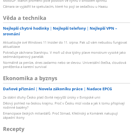
MotoGP: Martin proměnil pole position ve výhru v britském sprintu
Câmara se vyjádřil ke spekulacím, které ho pojí se sedačkou u Haasu
Věda a technika
Nejlepší chytré hodinky
Nejlepší telefony
Nejlepší VPN –
srovnání
Aktualizujte své Windows 11 Insider do 11. srpna. Pak už vám nebudou fungovat
aktualizace
Pokračuje záchrana Starshipu. V moři už dva týdny plave monstrum vysoké jako
sedmnáctipatrový panelák
Normálně za peníze, dnes zadarmo nebo se slevou: Univerzální čtečka, cloudová
peněženka a karetní survival
Ekonomika a byznys
Daňové přiznání
Novela zákoníku práce
Nadace EPCG
Za státní dluhy Česko platí čtvrté nejvyšší úroky v Evropské unii
Děsivý pohled na českou krajinu. Proč v Česku mizí voda a jak k tomu přispívají
rodinné bazény?
Emancipace českých miliardářů. Proč Strnad, Křetínský a Komárek nakupují
západní ikony
Recepty