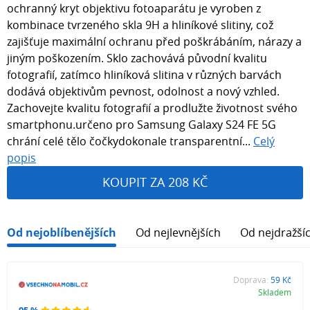
ochranný kryt objektivu fotoaparátu je vyroben z
kombinace tvrzeného skla 9H a hliníkové slitiny, což
zajišťuje maximální ochranu před poškrábáním, nárazy a
jiným poškozením. Sklo zachovává původní kvalitu
fotografií, zatímco hliníková slitina v různých barvách
dodává objektivům pevnost, odolnost a nový vzhled.
Zachovejte kvalitu fotografií a prodlužte životnost svého
smartphonu.určeno pro Samsung Galaxy S24 FE 5G
chrání celé tělo čočkydokonale transparentní...
Celý
popis
KOUPIT ZA 208 KČ
Od nejoblíbenějších
Od nejlevnějších
Od nejdražší
Doprava:
59 Kč
Skladem