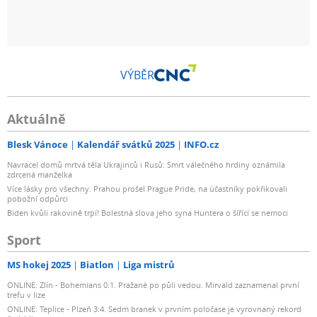
VÝBĚR
Aktuálně
Blesk Vánoce
Kalendář svátků 2025
INFO.cz
Navracel domů mrtvá těla Ukrajinců i Rusů: Smrt válečného hrdiny oznámila
zdrcená manželka
Více lásky pro všechny. Prahou prošel Prague Pride, na účastníky pokřikovali
pobožní odpůrci
Biden kvůli rakovině trpí! Bolestná slova jeho syna Huntera o šířící se nemoci
Sport
MS hokej 2025
Biatlon
Liga mistrů
ONLINE: Zlín - Bohemians 0:1. Pražané po půli vedou. Mirvald zaznamenal první
trefu v lize
ONLINE: Teplice - Plzeň 3:4. Sedm branek v prvním poločase je vyrovnaný rekord