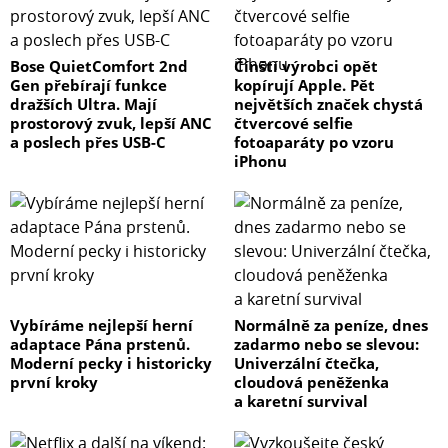
Bose QuietComfort 2nd
Čínští výrobci opět
Gen přebírají funkce
kopírují Apple. Pět
dražších Ultra. Mají
největších značek chystá
prostorový zvuk, lepší ANC
čtvercové selfie
a poslech přes USB-C
fotoaparáty po vzoru
iPhonu
Vybíráme nejlepší herní
Normálně za peníze, dnes
adaptace Pána prstenů.
zadarmo nebo se slevou:
Moderní pecky i historicky
Univerzální čtečka,
první kroky
cloudová peněženka
a karetní survival