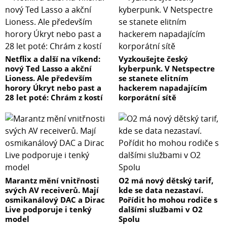
Netflix a další na víkend:
Vyzkoušejte český
nový Ted Lasso a akční
kyberpunk. V Netspectre
Lioness. Ale především
se stanete elitním
horory Úkryt nebo past a
hackerem napadajícím
28 let poté: Chrám z kostí
korporátní sítě
Marantz mění vnitřnosti
O2 má nový dětský tarif,
svých AV receiverů. Mají
kde se data nezastaví.
osmikanálový DAC a Dirac
Pořídit ho mohou rodiče s
Live podporuje i tenký
dalšími službami v O2
model
Spolu