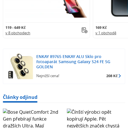
119 - 649 Kč
169 Kč
v 8 obchodech
v 1 obchodě
ENKAY 89765 ENKAY ALU Sklo pro
fotoaparát Samsung Galaxy S24 FE 5G
GOLDEN
Nejnižší cena!
208 Kč
Články odjinud