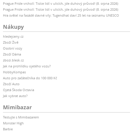
Prague Pride vrcholí: Tisíce lidí v ulicích, jde duhový průvod! (8. srpna 2026)
Prague Pride vrcholí: Tisíce lidí v ulicích, jde duhový průvod! (8. srpna 2026)
Hra světel na fasádě slavné vily: Tugendhat slaví 25 let na seznamu UNESCO
Nákupy
hledejceny.cz
Zboží Živě
Osobní vozy
Zboží Dáma
zbozi.blesk.cz
Jak na prohlídku ojetého vozu?
HobbyKompas
Auto pro začátečníka do 100 000 Kč
Zboží Auto
Ojetá Škoda Octavia
Jak vybrat auto?
Mimibazar
Testujte s Mimibazarem
Monster High
Barbie