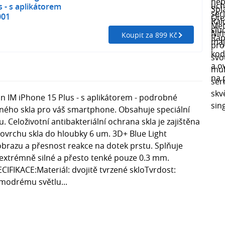
s - s aplikátorem
001
Koupit za 899 Kč
on IM iPhone 15 Plus - s aplikátorem - podrobné
eného skla pro váš smartphone. Obsahuje speciální
Celoživotní antibakteriální ochrana skla je zajištěna
povrchu skla do hloubky 6 um. 3D+ Blue Light
obrazu a přesnost reakce na dotek prstu. Splňuje
 extrémně silné a přesto tenké pouze 0.3 mm.
ECIFIKACE:Materiál: dvojitě tvrzené skloTvrdost:
modrému světlu...