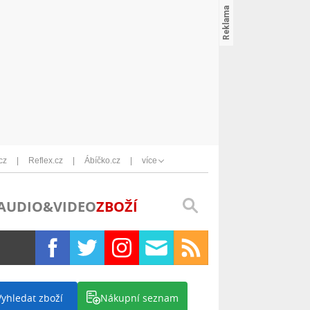
cz
Reflex.cz
Ábíčko.cz
více
AUDIO&VIDEO
ZBOŽÍ
Vyhledat zboží
Nákupní seznam