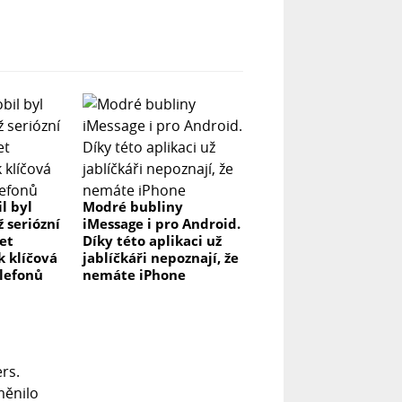
l byl
Modré bubliny
ž seriózní
iMessage i pro Android.
let
Díky této aplikaci už
k klíčová
jablíčkáři nepoznají, že
elefonů
nemáte iPhone