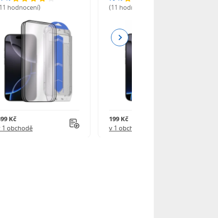
(11 hodnocení)
(11 hodnocení)
Next
399 Kč
199 Kč
v 1 obchodě
v 1 obchodě