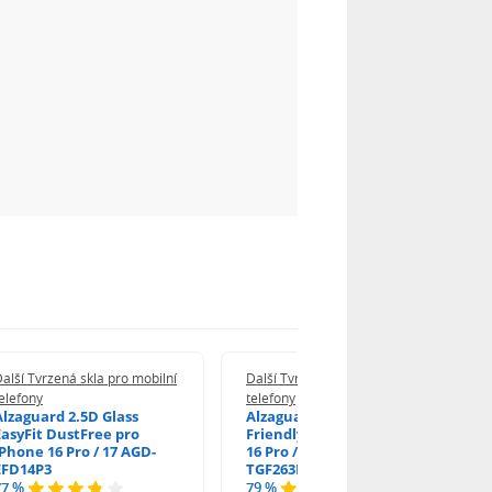
alší Tvrzená skla pro mobilní
Další Tvrzená skla pro mobilní
elefony
telefony
Alzaguard 2.5D Glass
Alzaguard 2.5D Case
EasyFit DustFree pro
Friendly Glass pro iPhone
iPhone 16 Pro / 17 AGD-
16 Pro / 17 / 17 Pro AGD-
EFD14P3
TGF263P2
77 %
79 %