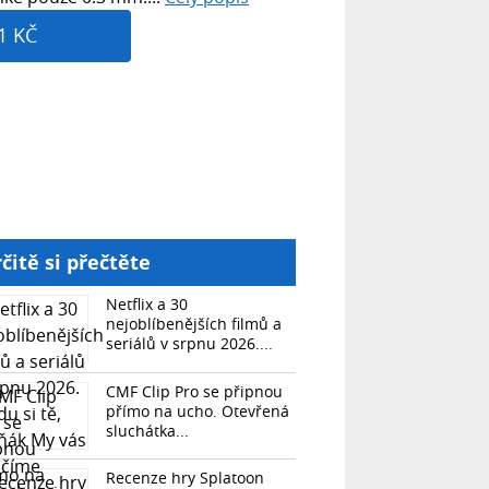
1 KČ
čitě si přečtěte
Netflix a 30
nejoblíbenějších filmů a
seriálů v srpnu 2026....
CMF Clip Pro se připnou
přímo na ucho. Otevřená
sluchátka...
Recenze hry Splatoon