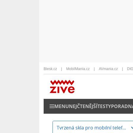
Blesk.cz
MobilMania.cz
AVmania.cz
DIG
MENU
NEJČTENĚJŠÍ
TESTY
PORADN
Tvrzená skla pro mobilní telefony