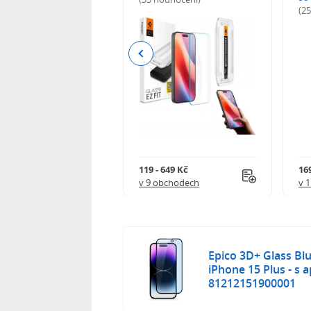
odnocení)
(2
Previous
 402 Kč
119 - 649 Kč
16
 obchodech
v 9 obchodech
v 
Epico 3D+ Glass Blu
iPhone 15 Plus - s 
81212151900001