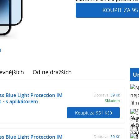
KOUPIT ZA 95
1
evnějších
Od nejdražších
Ur
ss Blue Light Protection IM
Doprava:
59 Kč
s - s aplikátorem
Skladem
Koupit za 951 Kč
ss Blue Light Protection IM
Doprava:
59 Kč