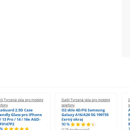
ší Tvrzená skla pro mobilní
Další Tvrzená skla pro mobilní
D
efony
telefony
t
zaGuard 2.5D Case
O2 sklo 4D/FG Samsung
iendly Glass pro iPhone
Galaxy A16/A26 5G 199735
/ 13 Pro / 14 / 16e AGD-
černý okraj
F0147P2
90 %
 %
(125 hodnocení)