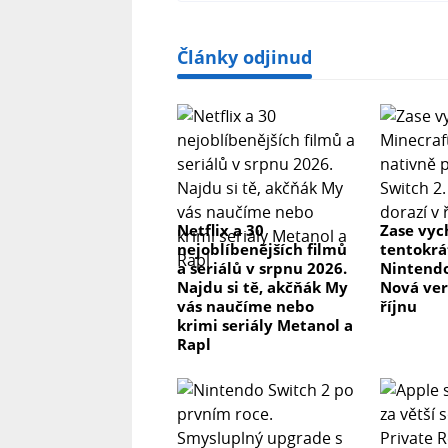
Články odjinud
Netflix a 30
Zase vyc
nejoblíbenějších filmů
tentokrá
a seriálů v srpnu 2026.
Nintendo
Najdu si tě, akčňák My
Nová ver
vás naučíme nebo
říjnu
krimi seriály Metanol a
Rapl