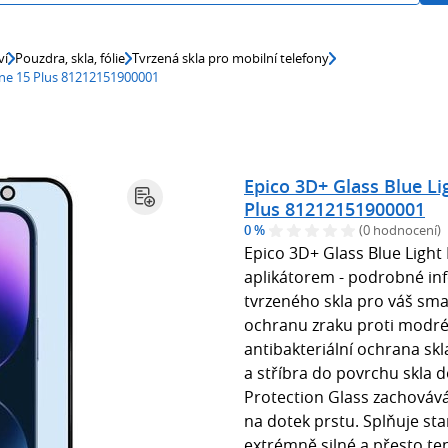
ví
Pouzdra, skla, fólie
Tvrzená skla pro mobilní telefony
one 15 Plus 81212151900001
Epico 3D+ Glass Blue Li
Plus 81212151900001
0 %
(0 hodnocení)
Epico 3D+ Glass Blue Light 
aplikátorem - podrobné in
tvrzeného skla pro váš sm
ochranu zraku proti modré
antibakteriální ochrana skl
a stříbra do povrchu skla 
Protection Glass zachovává
na dotek prstu. Splňuje sta
extrémně silné a přesto te