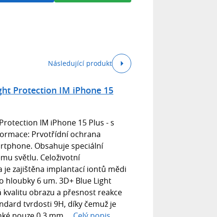
Následující produkt
ght Protection IM iPhone 15
Protection IM iPhone 15 Plus - s
formace: Prvotřídní ochrana
artphone. Obsahuje speciální
mu světlu. Celoživotní
a je zajištěna implantací iontů mědi
do hloubky 6 um. 3D+ Blue Light
 kvalitu obrazu a přesnost reakce
ndard tvrdosti 9H, díky čemuž je
nké pouze 0.3 mm....
Celý popis