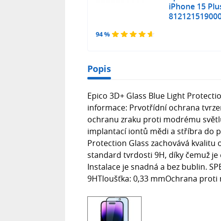
iPhone 15 Plu
81212151900
94 %
Popis
Epico 3D+ Glass Blue Light Protecti
informace: Prvotřídní ochrana tvrz
ochranu zraku proti modrému světlu. 
implantací iontů mědi a stříbra do 
Protection Glass zachovává kvalitu 
standard tvrdosti 9H, díky čemuž je
Instalace je snadná a bez bublin. SP
9HTloušťka: 0,33 mmOchrana proti 