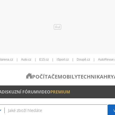
Iarena.cz
Auto.cz
E15.cz
iSport.cz
Doupě.cz
AutoRevue.
POČÍTAČE
MOBILY
TECHNIKA
HRY
A
DISKUZNÍ FÓRUM
VIDEO
PREMIUM