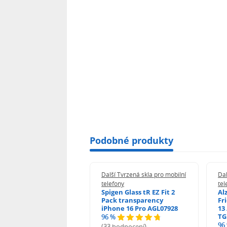
Podobné produkty
 Tvrzená skla pro mobilní
Další Tvrzená skla pro mobilní
Dal
ony
telefony
tel
guard 2.5D Glass
Spigen Glass tR EZ Fit 2
Al
Fit DustFree pro
Pack transparency
Fr
ne 17 Pro AGD-
iPhone 16 Pro AGL07928
13 
478BDAP3
TG
96 %
%
96
(33 hodnocení)