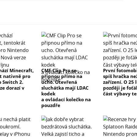
hází Minecraft,
CMF Clip Pro se
První fotomobi
t nativně pro
připnou přímo na
spíš hračka ne
 Switch 2.
ucho. Otevřená
zařízení. O 25 
ze dorazí v
sluchátka mají LDAC
později je foťá
kodek
část výbavy t
a ovládací kolečko na
pouzdře