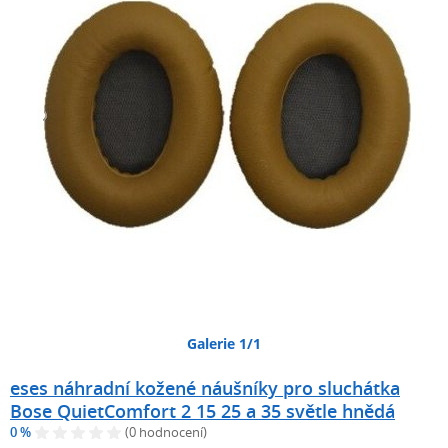
Galerie 1/1
eses náhradní kožené náušníky pro sluchátka
Bose QuietComfort 2 15 25 a 35 světle hnědá
0 %
(0 hodnocení)