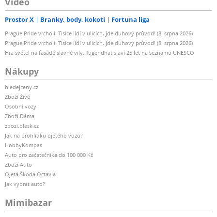
Video
Prostor X
Branky, body, kokoti
Fortuna liga
Prague Pride vrcholí: Tisíce lidí v ulicích, jde duhový průvod! (8. srpna 2026)
Prague Pride vrcholí: Tisíce lidí v ulicích, jde duhový průvod! (8. srpna 2026)
Hra světel na fasádě slavné vily: Tugendhat slaví 25 let na seznamu UNESCO
Nákupy
hledejceny.cz
Zboží Živě
Osobní vozy
Zboží Dáma
zbozi.blesk.cz
Jak na prohlídku ojetého vozu?
HobbyKompas
Auto pro začátečníka do 100 000 Kč
Zboží Auto
Ojetá Škoda Octavia
Jak vybrat auto?
Mimibazar