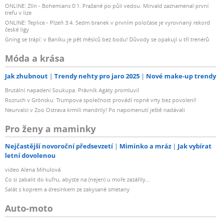
ONLINE: Zlín - Bohemians 0:1. Pražané po půli vedou. Mirvald zaznamenal první
trefu v lize
ONLINE: Teplice - Plzeň 3:4. Sedm branek v prvním poločase je vyrovnaný rekord
české ligy
Gning se trápí: v Baníku je pět měsíců bez bodu! Důvody se opakují u tří trenérů
Móda a krása
Jak zhubnout
Trendy nehty pro jaro 2025
Nové make-up trendy
Brutální napadení Soukupa. Právník Agáty promluvil
Rozruch v Grónsku: Trumpova společnost provádí ropné vrty bez povolení!
Neurvalci v Zoo Ostrava krmili mandrily! Po napomenutí ještě nadávali
Pro ženy a maminky
Nejčastější novoroční předsevzetí
Miminko a mráz
Jak vybírat
letní dovolenou
video Alena Mihulová
Co si zabalit do kufru, abyste na (nejen) u moře zazářily...
Salát s koprem a dresinkem ze zakysané smetany
Auto-moto