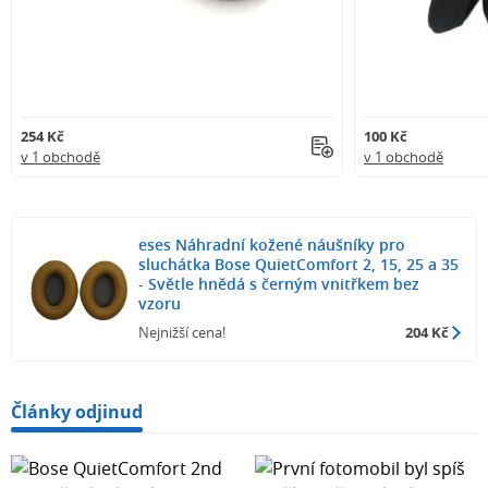
254 Kč
100 Kč
v 1 obchodě
v 1 obchodě
eses Náhradní kožené náušníky pro
sluchátka Bose QuietComfort 2, 15, 25 a 35
- Světle hnědá s černým vnitřkem bez
vzoru
Nejnižší cena!
204 Kč
Články odjinud