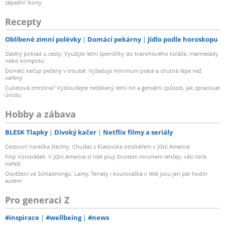
západní ikony
Recepty
Oblíbené zimní polévky
Domácí pekárny
Jídlo podle horoskopu
Sladký poklad u cesty: Využijte letní špendlíky do tvarohového koláče, marmelády
nebo kompotu
Domácí kečup pečený v troubě: Vyžaduje minimum práce a chutná lépe než
vařený
Cuketová zmrzlina? Vyzkoušejte nečekaný letní hit a geniální způsob, jak zpracovat
úrodu
Hobby a zábava
BLESK Tlapky
Divoký kačer
Netflix filmy a seriály
Cestovní horečka šlechty: Chuďas z Klatovska otrokářem v Jižní Americe
Filip Vondrášek: V Jižní Americe si lidé plují životem mnohem lehčeji, věci tolik
neřeší
Osvěžení ve Schladmingu: Lamy, ferraty i koulovačka v létě jsou jen pár hodin
autem
Pro generaci Z
#inspirace
#wellbeing
#news