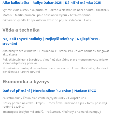
Alko-kalkulačka
Rallye Dakar 2025
Dálniční známka 2025
Výhřev, čidla a stačí, říká průzkum. Pokročilá elektronika není prioritou zákazníků
MotoGP: Martin proměnil pole position ve výhru v britském sprintu
Câmara se vyjádřil ke spekulacím, které ho pojí se sedačkou u Haasu
Věda a technika
Nejlepší chytré hodinky
Nejlepší telefony
Nejlepší VPN –
srovnání
Aktualizujte své Windows 11 Insider do 11. srpna. Pak už vám nebudou fungovat
aktualizace
Pokračuje záchrana Starshipu. V moři už dva týdny plave monstrum vysoké jako
sedmnáctipatrový panelák
Normálně za peníze, dnes zadarmo nebo se slevou: Univerzální čtečka, cloudová
peněženka a karetní survival
Ekonomika a byznys
Daňové přiznání
Novela zákoníku práce
Nadace EPCG
Za státní dluhy Česko platí čtvrté nejvyšší úroky v Evropské unii
Děsivý pohled na českou krajinu. Proč v Česku mizí voda a jak k tomu přispívají
rodinné bazény?
Emancipace českých miliardářů. Proč Strnad, Křetínský a Komárek nakupují