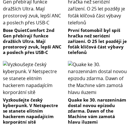
Bose QuietComfort 2nd
První fotomobil byl spíš
Gen přebírají funkce
hračka než seriózní
dražších Ultra. Mají
zařízení. O 25 let později je
prostorový zvuk, lepší ANC
foťák klíčová část výbavy
a poslech přes USB-C
telefonů
Vyzkoušejte český
Quake ke 30. narozeninám
kyberpunk. V Netspectre
dostal novou epizodu
se stanete elitním
zdarma. Dawn of the
hackerem napadajícím
Machine vám zamotá
korporátní sítě
hlavu iluzemi