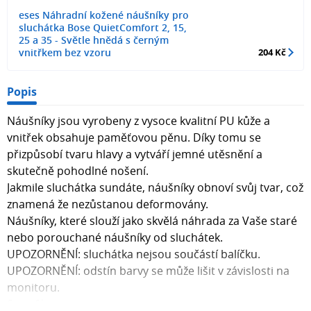
eses Náhradní kožené náušníky pro
sluchátka Bose QuietComfort 2, 15,
25 a 35 - Světle hnědá s černým
vnitřkem bez vzoru
204 Kč
Popis
Náušníky jsou vyrobeny z vysoce kvalitní PU kůže a
vnitřek obsahuje paměťovou pěnu. Díky tomu se
přizpůsobí tvaru hlavy a vytváří jemné utěsnění a
skutečně pohodlné nošení.
Jakmile sluchátka sundáte, náušníky obnoví svůj tvar, což
znamená že nezůstanou deformovány.
Náušníky, které slouží jako skvělá náhrada za Vaše staré
nebo porouchané náušníky od sluchátek.
UPOZORNĚNÍ: sluchátka nejsou součástí balíčku.
UPOZORNĚNÍ: odstín barvy se může lišit v závislosti na
monitoru.
Specifikace: