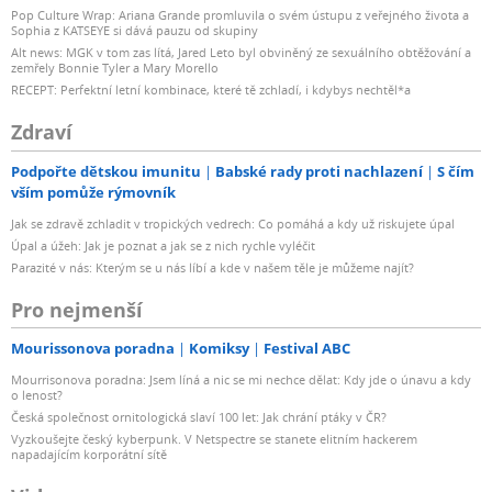
Pop Culture Wrap: Ariana Grande promluvila o svém ústupu z veřejného života a
Sophia z KATSEYE si dává pauzu od skupiny
Alt news: MGK v tom zas lítá, Jared Leto byl obviněný ze sexuálního obtěžování a
zemřely Bonnie Tyler a Mary Morello
RECEPT: Perfektní letní kombinace, které tě zchladí, i kdybys nechtěl*a
Zdraví
Podpořte dětskou imunitu
Babské rady proti nachlazení
S čím
vším pomůže rýmovník
Jak se zdravě zchladit v tropických vedrech: Co pomáhá a kdy už riskujete úpal
Úpal a úžeh: Jak je poznat a jak se z nich rychle vyléčit
Parazité v nás: Kterým se u nás líbí a kde v našem těle je můžeme najít?
Pro nejmenší
Mourissonova poradna
Komiksy
Festival ABC
Mourrisonova poradna: Jsem líná a nic se mi nechce dělat: Kdy jde o únavu a kdy
o lenost?
Česká společnost ornitologická slaví 100 let: Jak chrání ptáky v ČR?
Vyzkoušejte český kyberpunk. V Netspectre se stanete elitním hackerem
napadajícím korporátní sítě