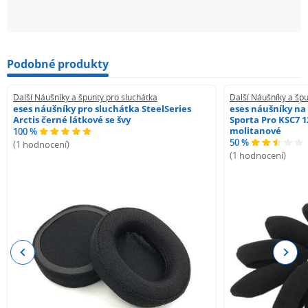
Podobné produkty
Další Náušníky a špunty pro sluchátka
Další Náušníky a špu
eses náušníky pro sluchátka SteelSeries
eses náušníky na
Arctis černé látkové se švy
Sporta Pro KSC7 1
molitanové
100 %
50 %
(1 hodnocení)
(1 hodnocení)
Previous
Next