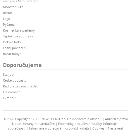
Testujte s Mimibazarem
Monster High
Barbie
Lego
Pyžama
Kosmetika a parfémy
Teplákové soupravy
Dětské boty
Ložní povlečení
Bazar nábytku
Doporučujeme
Starjob
České podcasty
Rádio a zábava pro děti
Frekvence 1
Evropa 2
© 2026 Copyright CZECH NEWS CENTER a.s. a dodavatelé obsahu
Autorská práva
k publikovaným materiálům
Podmínky pro užívání služby informační
společnosti
Informace o zpracování osobních údajů
Cookies
Nastavení