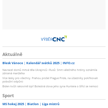
VÝBĚR
Aktuálně
Blesk Vánoce
Kalendář svátků 2025
INFO.cz
Navracel domů mrtvá těla Ukrajinců i Rusů: Smrt válečného hrdiny oznámila
zdrcená manželka
Více lásky pro všechny. Prahou prošel Prague Pride, na účastníky pokřikovali
pobožní odpůrci
Biden kvůli rakovině trpí! Bolestná slova jeho syna Huntera o šířící se nemoci
Sport
MS hokej 2025
Biatlon
Liga mistrů