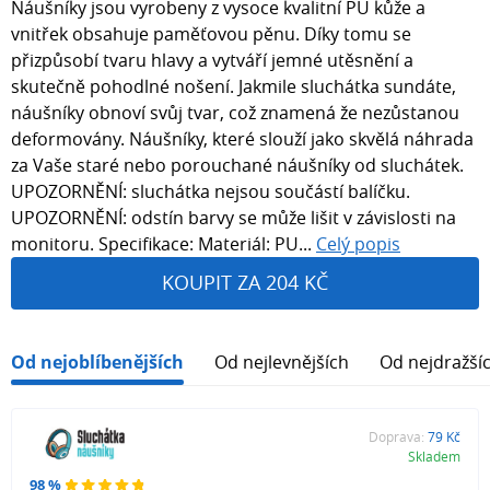
Náušníky jsou vyrobeny z vysoce kvalitní PU kůže a
vnitřek obsahuje paměťovou pěnu. Díky tomu se
přizpůsobí tvaru hlavy a vytváří jemné utěsnění a
skutečně pohodlné nošení. Jakmile sluchátka sundáte,
náušníky obnoví svůj tvar, což znamená že nezůstanou
deformovány. Náušníky, které slouží jako skvělá náhrada
za Vaše staré nebo porouchané náušníky od sluchátek.
UPOZORNĚNÍ: sluchátka nejsou součástí balíčku.
UPOZORNĚNÍ: odstín barvy se může lišit v závislosti na
monitoru. Specifikace: Materiál: PU...
Celý popis
KOUPIT ZA 204 KČ
Od nejoblíbenějších
Od nejlevnějších
Od nejdražší
Doprava:
79 Kč
Skladem
98 %