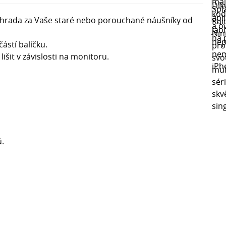
 náhrada za Vaše staré nebo porouchané náušníky od
stí balíčku.
šit v závislosti na monitoru.
ů.