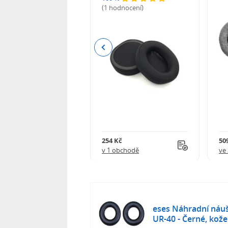
(1 hodnocení)
odnocení)
Previous
Kč
254 Kč
509
obchodě
v 1 obchodě
ve
eses Náhradní náuš
UR-40 - Černé, kož