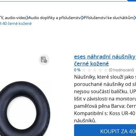
 TV, audio-video
Audio doplňky a příslušenství
Příslušenství ke sluchátkům
R-40 černé kožené
eses náhradní náušníky
černé kožené
0 %
(0 hodnocení)
Náušníky, které slouží jak
porouchané náušníky od s
nejsou součástí balíčku. 
lišit v závislosti na monito
paměťová pěna Barva: čern
Kompatibilní s: Koss UR-40
náušníků.
KOUPIT ZA 40