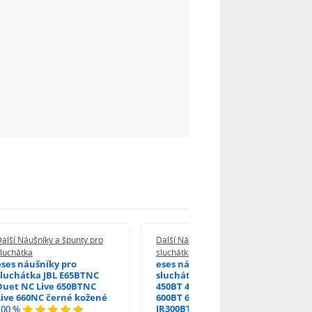
alší Náušníky a špunty pro
Další Náušníky a špunty pro
luchátka
sluchátka
eses náušníky pro
eses náušníky pro
sluchátka JBL E65BTNC
sluchátka JBL Tune 450
Duet NC Live 650BTNC
450BT 460BT 500BT 600
Live 660NC černé kožené
600BT 600BTNC 660NC
JR300BT černé bez
100 %