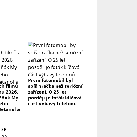
První fotomobil byl
ch filmů
spíš hračka než seriózní
pnu 2026.
zařízení. O 25 let
kčňák My
později je foťák klíčová
nebo
část výbavy telefonů
Metanol a