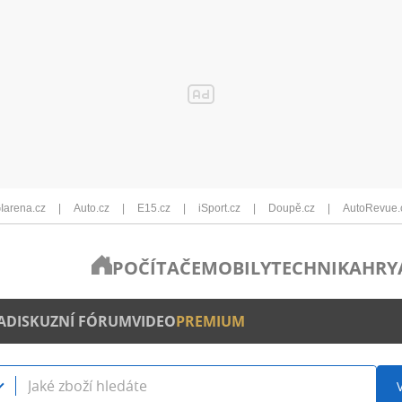
Iarena.cz
Auto.cz
E15.cz
iSport.cz
Doupě.cz
AutoRevue.
POČÍTAČE
MOBILY
TECHNIKA
HRY
A
DISKUZNÍ FÓRUM
VIDEO
PREMIUM