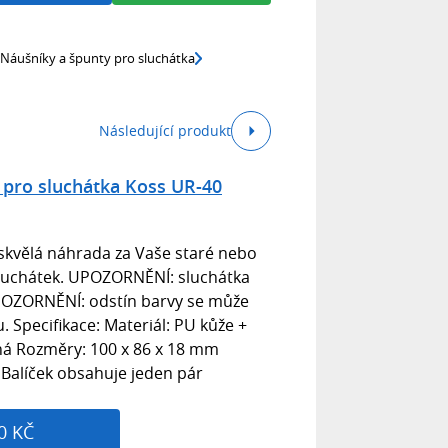
Náušníky a špunty pro sluchátka
Následující produkt
 pro sluchátka Koss UR-40
o skvělá náhrada za Vaše staré nebo
luchátek. UPOZORNĚNÍ: sluchátka
UPOZORNĚNÍ: odstín barvy se může
ru. Specifikace: Materiál: PU kůže +
á Rozměry: 100 x 86 x 18 mm
 Balíček obsahuje jeden pár
0 KČ