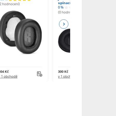
upínacího mechanismu
(2 hodnocení)
0 %
(0 hodnocení)
Next
304 Kč
300 Kč
v 1 obchodě
v 1 obchodě