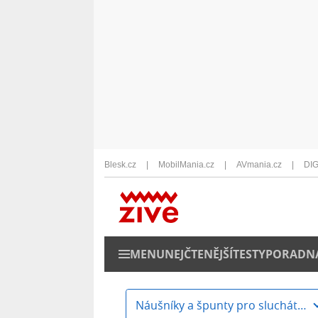
Blesk.cz
MobilMania.cz
AVmania.cz
DIG
MENU
NEJČTENĚJŠÍ
TESTY
PORADN
Náušníky a špunty pro sluchátka