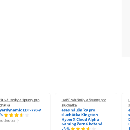
ší Náušníky a špunty pro
Další Náušníky a špunty pro
D
chátka
sluchátka
s
yerdynamic EDT-770-V
eses náušníky pro
sluchátka Kingston
 %
HyperX Cloud Alpha
 hodnocení)
Gaming černé kožené
73 %