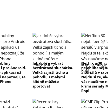
ubliny
Jak dobře vybrat
Netflix a 30
 i pro Android.
bezdrátová sluchátka.
nejoblíbenější
 aplikaci už
Velká zajistí ticho a
a seriálů v sr
i nepoznají, že
pohodlí, s malými
Najdu si tě, a
iPhone
klidně můžete
vás naučíme 
sportovat
krimi seriály 
Rapl