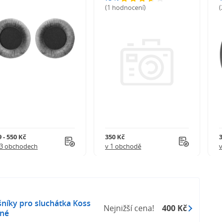
(1 hodnocení)
 - 550 Kč
350 Kč
 3 obchodech
v 1 obchodě
níky pro sluchátka Koss
Nejnižší cena!
400 Kč
ené