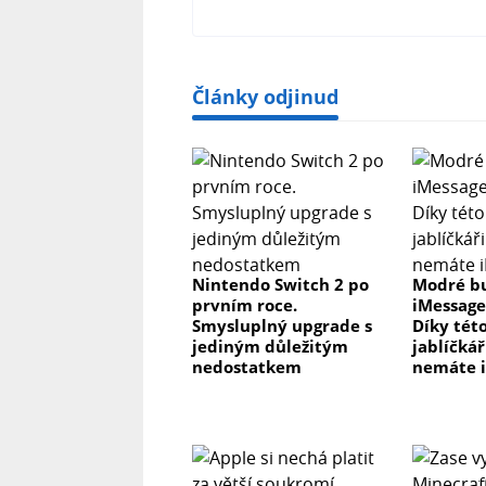
Články odjinud
Nintendo Switch 2 po
Modré b
prvním roce.
iMessage
Smysluplný upgrade s
Díky této
jediným důležitým
jablíčkář
nedostatkem
nemáte 