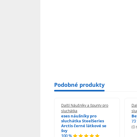
Podobné produkty
 Náušníky a špunty pro
Další Náušníky a špunty pro
Dal
átka
sluchátka
slu
 náušníky pro
eses náušníky pro
Be
hátka JBL Tune 600
sluchátka SteelSeries
73
T 600BTNC 660NC E35
Arctis černé látkové se
(0
T T450 černé s
švy
nacím mechanismem
100 %