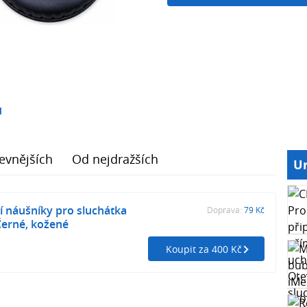
1
evnějších
Od nejdražších
Ur
 náušníky pro sluchátka
Doprava:
79 Kč
Černé, kožené
Koupit za 400 Kč