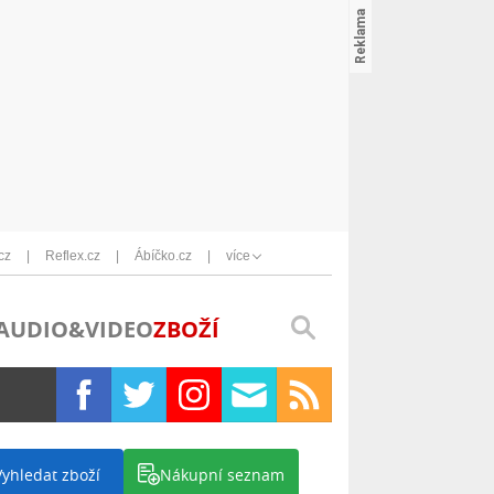
cz
Reflex.cz
Ábíčko.cz
více
AUDIO&VIDEO
ZBOŽÍ
Vyhledat zboží
Nákupní seznam