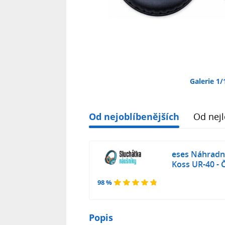
Galerie 1/
Od nejoblíbenějších
Od nejl
eses Náhradní
Koss UR-40 - 
98 %
Popis