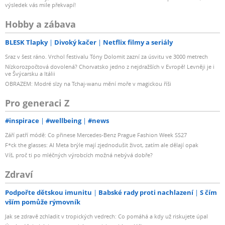
výsledek vás mile překvapí!
Hobby a zábava
BLESK Tlapky
Divoký kačer
Netflix filmy a seriály
Sraz v šest ráno. Vrchol festivalu Tóny Dolomit zazní za úsvitu ve 3000 metrech
Nízkorozpočtová dovolená? Chorvatsko jedno z nejdražších v Evropě! Levněji je i
ve Švýcarsku a Itálii
OBRAZEM: Modré slzy na Tchaj-wanu mění moře v magickou říši
Pro generaci Z
#inspirace
#wellbeing
#news
Září patří módě: Co přinese Mercedes-Benz Prague Fashion Week SS27
F*ck the glasses: AI Meta brýle mají zjednodušit život, zatím ale dělají opak
Víš, proč ti po mléčných výrobcích možná nebývá dobře?
Zdraví
Podpořte dětskou imunitu
Babské rady proti nachlazení
S čím
vším pomůže rýmovník
Jak se zdravě zchladit v tropických vedrech: Co pomáhá a kdy už riskujete úpal