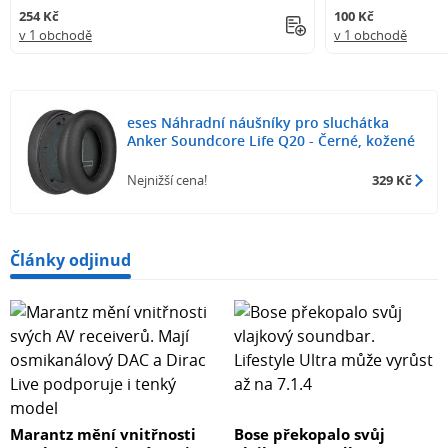
254 Kč
100 Kč
v 1 obchodě
v 1 obchodě
eses Náhradní náušníky pro sluchátka
Anker Soundcore Life Q20 - Černé, kožené
Nejnižší cena!
329 Kč
Články odjinud
Marantz mění vnitřnosti
Bose překopalo svůj