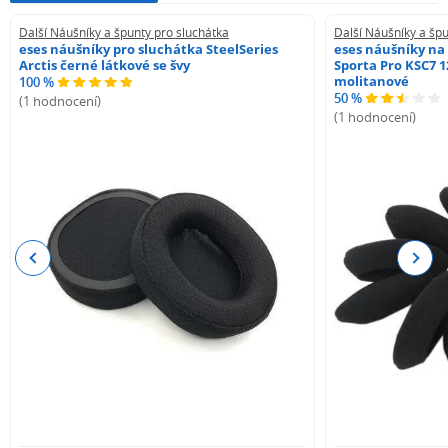
Další Náušníky a špunty pro sluchátka
Další Náušníky a špu
eses náušníky pro sluchátka SteelSeries
eses náušníky na
Arctis černé látkové se švy
Sporta Pro KSC7 1
molitanové
100 %
50 %
(1 hodnocení)
(1 hodnocení)
Previous
Next