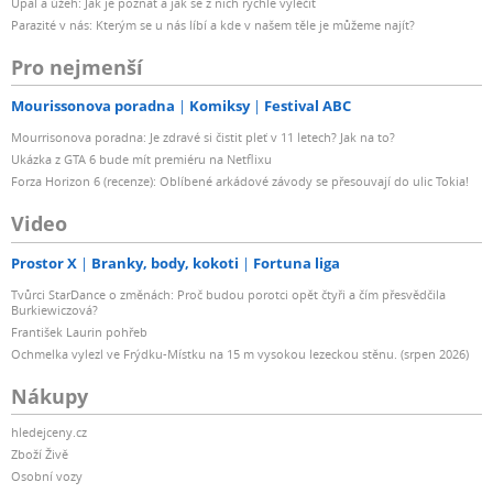
Úpal a úžeh: Jak je poznat a jak se z nich rychle vyléčit
Parazité v nás: Kterým se u nás líbí a kde v našem těle je můžeme najít?
Pro nejmenší
Mourissonova poradna
Komiksy
Festival ABC
Mourrisonova poradna: Je zdravé si čistit pleť v 11 letech? Jak na to?
Ukázka z GTA 6 bude mít premiéru na Netflixu
Forza Horizon 6 (recenze): Oblíbené arkádové závody se přesouvají do ulic Tokia!
Video
Prostor X
Branky, body, kokoti
Fortuna liga
Tvůrci StarDance o změnách: Proč budou porotci opět čtyři a čím přesvědčila
Burkiewiczová?
František Laurin pohřeb
Ochmelka vylezl ve Frýdku-Místku na 15 m vysokou lezeckou stěnu. (srpen 2026)
Nákupy
hledejceny.cz
Zboží Živě
Osobní vozy