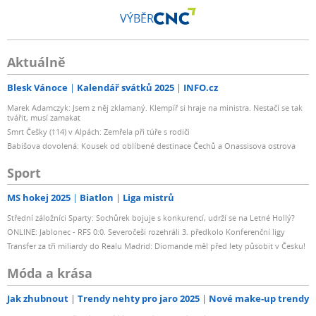
VÝBĚR
Aktuálně
Blesk Vánoce
Kalendář svátků 2025
INFO.cz
Marek Adamczyk: Jsem z něj zklamaný. Klempíř si hraje na ministra. Nestačí se tak
tvářit, musí zamakat
Smrt Češky (†14) v Alpách: Zemřela při túře s rodiči
Babišova dovolená: Kousek od oblíbené destinace Čechů a Onassisova ostrova
Sport
MS hokej 2025
Biatlon
Liga mistrů
Střední záložníci Sparty: Sochůrek bojuje s konkurencí, udrží se na Letné Hollý?
ONLINE: Jablonec - RFS 0:0. Severočeši rozehráli 3. předkolo Konferenční ligy
Transfer za tři miliardy do Realu Madrid: Diomande měl před lety působit v Česku!
Móda a krása
Jak zhubnout
Trendy nehty pro jaro 2025
Nové make-up trendy