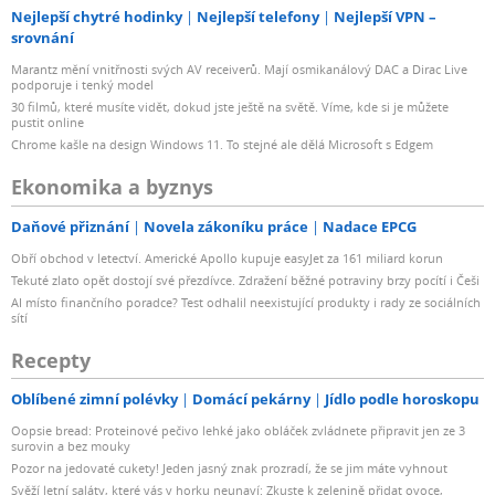
Nejlepší chytré hodinky
Nejlepší telefony
Nejlepší VPN –
srovnání
Marantz mění vnitřnosti svých AV receiverů. Mají osmikanálový DAC a Dirac Live
podporuje i tenký model
30 filmů, které musíte vidět, dokud jste ještě na světě. Víme, kde si je můžete
pustit online
Chrome kašle na design Windows 11. To stejné ale dělá Microsoft s Edgem
Ekonomika a byznys
Daňové přiznání
Novela zákoníku práce
Nadace EPCG
Obří obchod v letectví. Americké Apollo kupuje easyJet za 161 miliard korun
Tekuté zlato opět dostojí své přezdívce. Zdražení běžné potraviny brzy pocítí i Češi
AI místo finančního poradce? Test odhalil neexistující produkty i rady ze sociálních
sítí
Recepty
Oblíbené zimní polévky
Domácí pekárny
Jídlo podle horoskopu
Oopsie bread: Proteinové pečivo lehké jako obláček zvládnete připravit jen ze 3
surovin a bez mouky
Pozor na jedovaté cukety! Jeden jasný znak prozradí, že se jim máte vyhnout
Svěží letní saláty, které vás v horku neunaví: Zkuste k zelenině přidat ovoce,