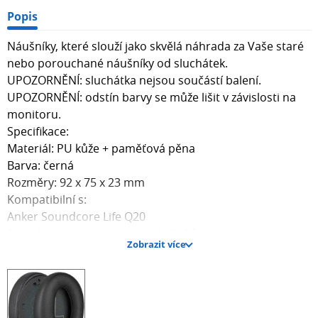
Popis
Náušníky, které slouží jako skvělá náhrada za Vaše staré
nebo porouchané náušníky od sluchátek.
UPOZORNĚNÍ: sluchátka nejsou součástí balení.
UPOZORNĚNÍ: odstín barvy se může lišit v závislosti na
monitoru.
Specifikace:
Materiál: PU kůže + paměťová pěna
Barva: černá
Rozměry: 92 x 75 x 23 mm
Kompatibilní s:
Anker Soundcore Life Q20
Balení obsahuje jeden pár náušníků.
Zobrazit více