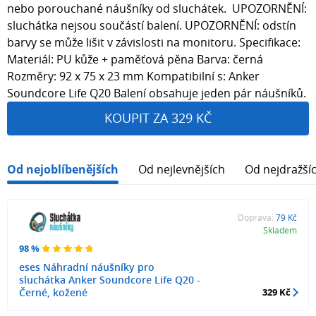
nebo porouchané náušníky od sluchátek. UPOZORNĚNÍ:
sluchátka nejsou součástí balení. UPOZORNĚNÍ: odstín
barvy se může lišit v závislosti na monitoru. Specifikace:
Materiál: PU kůže + paměťová pěna Barva: černá
Rozměry: 92 x 75 x 23 mm Kompatibilní s: Anker
Soundcore Life Q20 Balení obsahuje jeden pár náušníků.
KOUPIT ZA 329 KČ
Od nejoblíbenějších
Od nejlevnějších
Od nejdražší
Doprava:
79 Kč
Skladem
98 %
eses Náhradní náušníky pro
sluchátka Anker Soundcore Life Q20 -
Černé, kožené
329 Kč