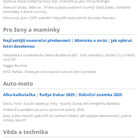
Gottova dcera zveřejnila nový klip: Charlotte je jako Olivie Rodrigo!
Televizní diváci, těšte se... Prima vytasila podzimní trumfy! Další Zrádci, oblíbené
kriminálky a žhavé novinky...
Milionový spor s DPP uzavřen? Nejvyšší soud odmítl dovolání Rencaru
Pro ženy a maminky
Nejčastější novoroční předsevzetí
Miminko a mráz
Jak vybírat
letní dovolenou
Hlasatelka a moderátorka Saskia Burešová (80) - Smrt manžela ji zdrtila! Co jí vrátilo
chuť žít?
Veggie Burritos
KVÍZ: Rafťáci. Otestujte své znalosti kultovní letní komedie
Auto-moto
Alko-kalkulačka
Rallye Dakar 2025
Dálniční známka 2025
Dacia, Ford i Suzuki zastavují linky. Vyschlý Dunaj drtí energetiku Balkánu
Vítězové a poražení po první polovině sezóny 2026
Jízdy Světa motorů opět míří do Letňan! Pátého září zažijete elektromobil, padne
loňský rekord?
Věda a technika