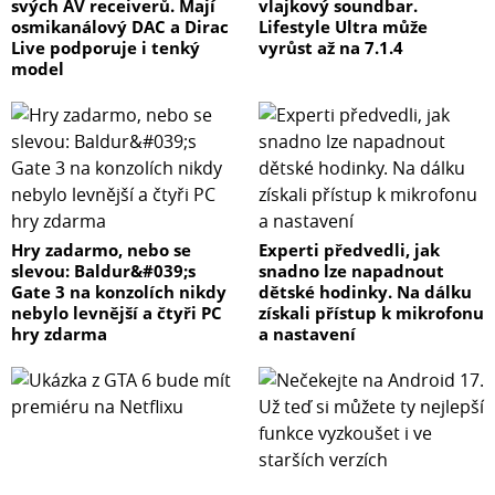
svých AV receiverů. Mají
vlajkový soundbar.
osmikanálový DAC a Dirac
Lifestyle Ultra může
Live podporuje i tenký
vyrůst až na 7.1.4
model
Hry zadarmo, nebo se
Experti předvedli, jak
slevou: Baldur&#039;s
snadno lze napadnout
Gate 3 na konzolích nikdy
dětské hodinky. Na dálku
nebylo levnější a čtyři PC
získali přístup k mikrofonu
hry zdarma
a nastavení