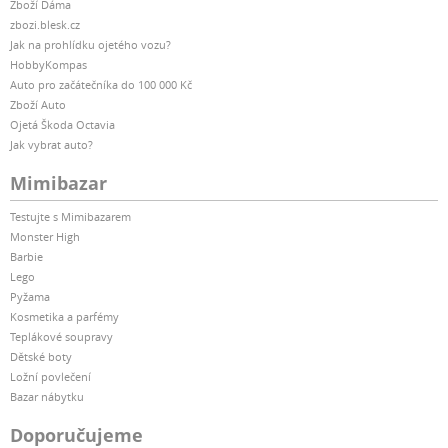
Zboží Dáma
zbozi.blesk.cz
Jak na prohlídku ojetého vozu?
HobbyKompas
Auto pro začátečníka do 100 000 Kč
Zboží Auto
Ojetá Škoda Octavia
Jak vybrat auto?
Mimibazar
Testujte s Mimibazarem
Monster High
Barbie
Lego
Pyžama
Kosmetika a parfémy
Teplákové soupravy
Dětské boty
Ložní povlečení
Bazar nábytku
Doporučujeme