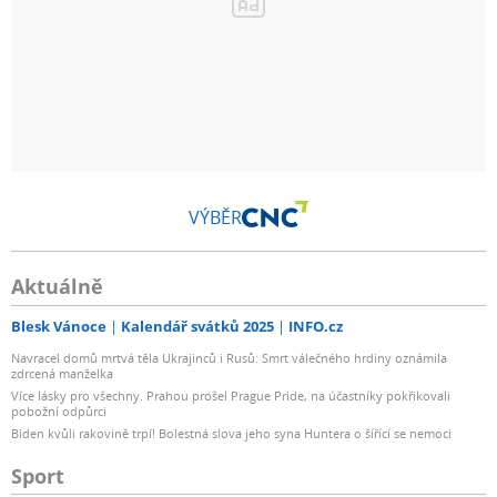
VÝBĚR
Aktuálně
Blesk Vánoce
Kalendář svátků 2025
INFO.cz
Navracel domů mrtvá těla Ukrajinců i Rusů: Smrt válečného hrdiny oznámila
zdrcená manželka
Více lásky pro všechny. Prahou prošel Prague Pride, na účastníky pokřikovali
pobožní odpůrci
Biden kvůli rakovině trpí! Bolestná slova jeho syna Huntera o šířící se nemoci
Sport