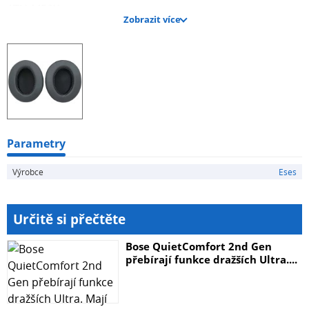
ATH-M50X
Zobrazit více
ATH-M50XBT
ATH-M40X
ATH-M30X
ATH-M20X
ATH-M70X
ATH-MSR7
Trust GXT 488 Forze PS4
Balíček obsahuje jeden pár náušníků.
Parametry
Výrobce
Eses
Určitě si přečtěte
Bose QuietComfort 2nd Gen
přebírají funkce dražších Ultra....