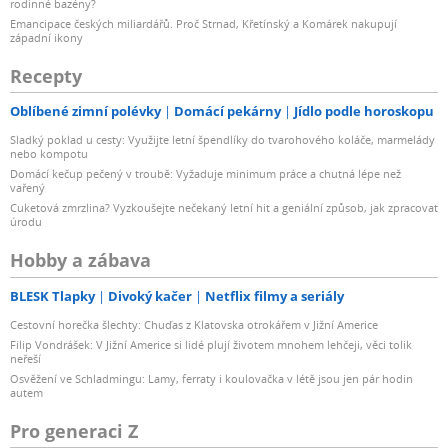
rodinné bazény?
Emancipace českých miliardářů. Proč Strnad, Křetínský a Komárek nakupují
západní ikony
Recepty
Oblíbené zimní polévky
Domácí pekárny
Jídlo podle horoskopu
Sladký poklad u cesty: Využijte letní špendlíky do tvarohového koláče, marmelády
nebo kompotu
Domácí kečup pečený v troubě: Vyžaduje minimum práce a chutná lépe než
vařený
Cuketová zmrzlina? Vyzkoušejte nečekaný letní hit a geniální způsob, jak zpracovat
úrodu
Hobby a zábava
BLESK Tlapky
Divoký kačer
Netflix filmy a seriály
Cestovní horečka šlechty: Chuďas z Klatovska otrokářem v Jižní Americe
Filip Vondrášek: V Jižní Americe si lidé plují životem mnohem lehčeji, věci tolik
neřeší
Osvěžení ve Schladmingu: Lamy, ferraty i koulovačka v létě jsou jen pár hodin
autem
Pro generaci Z