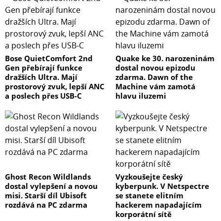
Bose QuietComfort 2nd
Quake ke 30. narozeninám
Gen přebírají funkce
dostal novou epizodu
dražších Ultra. Mají
zdarma. Dawn of the
prostorový zvuk, lepší ANC
Machine vám zamotá
a poslech přes USB-C
hlavu iluzemi
Ghost Recon Wildlands
Vyzkoušejte český
dostal vylepšení a novou
kyberpunk. V Netspectre
misi. Starší díl Ubisoft
se stanete elitním
rozdává na PC zdarma
hackerem napadajícím
korporátní sítě