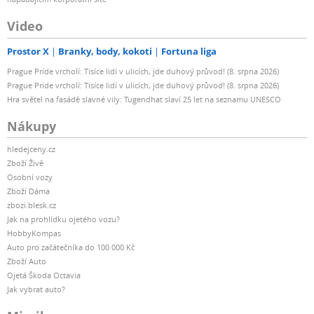
Video
Prostor X
Branky, body, kokoti
Fortuna liga
Prague Pride vrcholí: Tisíce lidí v ulicích, jde duhový průvod! (8. srpna 2026)
Prague Pride vrcholí: Tisíce lidí v ulicích, jde duhový průvod! (8. srpna 2026)
Hra světel na fasádě slavné vily: Tugendhat slaví 25 let na seznamu UNESCO
Nákupy
hledejceny.cz
Zboží Živě
Osobní vozy
Zboží Dáma
zbozi.blesk.cz
Jak na prohlídku ojetého vozu?
HobbyKompas
Auto pro začátečníka do 100 000 Kč
Zboží Auto
Ojetá Škoda Octavia
Jak vybrat auto?