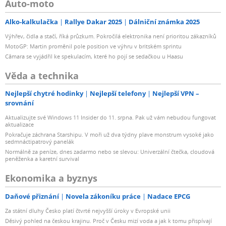
Auto-moto
Alko-kalkulačka
Rallye Dakar 2025
Dálniční známka 2025
Výhřev, čidla a stačí, říká průzkum. Pokročilá elektronika není prioritou zákazníků
MotoGP: Martin proměnil pole position ve výhru v britském sprintu
Câmara se vyjádřil ke spekulacím, které ho pojí se sedačkou u Haasu
Věda a technika
Nejlepší chytré hodinky
Nejlepší telefony
Nejlepší VPN –
srovnání
Aktualizujte své Windows 11 Insider do 11. srpna. Pak už vám nebudou fungovat
aktualizace
Pokračuje záchrana Starshipu. V moři už dva týdny plave monstrum vysoké jako
sedmnáctipatrový panelák
Normálně za peníze, dnes zadarmo nebo se slevou: Univerzální čtečka, cloudová
peněženka a karetní survival
Ekonomika a byznys
Daňové přiznání
Novela zákoníku práce
Nadace EPCG
Za státní dluhy Česko platí čtvrté nejvyšší úroky v Evropské unii
Děsivý pohled na českou krajinu. Proč v Česku mizí voda a jak k tomu přispívají