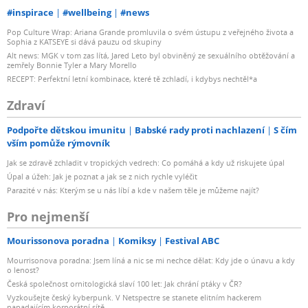
#inspirace
#wellbeing
#news
Pop Culture Wrap: Ariana Grande promluvila o svém ústupu z veřejného života a
Sophia z KATSEYE si dává pauzu od skupiny
Alt news: MGK v tom zas lítá, Jared Leto byl obviněný ze sexuálního obtěžování a
zemřely Bonnie Tyler a Mary Morello
RECEPT: Perfektní letní kombinace, které tě zchladí, i kdybys nechtěl*a
Zdraví
Podpořte dětskou imunitu
Babské rady proti nachlazení
S čím
vším pomůže rýmovník
Jak se zdravě zchladit v tropických vedrech: Co pomáhá a kdy už riskujete úpal
Úpal a úžeh: Jak je poznat a jak se z nich rychle vyléčit
Parazité v nás: Kterým se u nás líbí a kde v našem těle je můžeme najít?
Pro nejmenší
Mourissonova poradna
Komiksy
Festival ABC
Mourrisonova poradna: Jsem líná a nic se mi nechce dělat: Kdy jde o únavu a kdy
o lenost?
Česká společnost ornitologická slaví 100 let: Jak chrání ptáky v ČR?
Vyzkoušejte český kyberpunk. V Netspectre se stanete elitním hackerem
napadajícím korporátní sítě