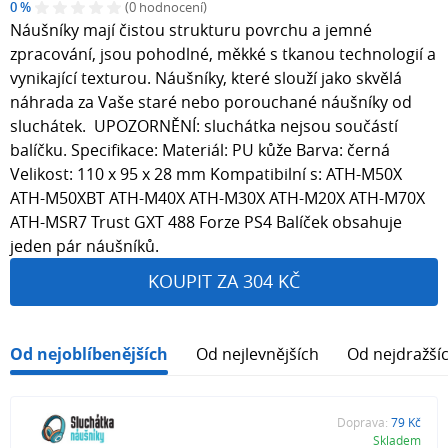
0 %
(0 hodnocení)
Náušníky mají čistou strukturu povrchu a jemné
zpracování, jsou pohodlné, měkké s tkanou technologií a
vynikající texturou. Náušníky, které slouží jako skvělá
náhrada za Vaše staré nebo porouchané náušníky od
sluchátek. UPOZORNĚNÍ: sluchátka nejsou součástí
balíčku. Specifikace: Materiál: PU kůže Barva: černá
Velikost: 110 x 95 x 28 mm Kompatibilní s: ATH-M50X
ATH-M50XBT ATH-M40X ATH-M30X ATH-M20X ATH-M70X
ATH-MSR7 Trust GXT 488 Forze PS4 Balíček obsahuje
jeden pár náušníků.
KOUPIT ZA 304 KČ
Od nejoblíbenějších
Od nejlevnějších
Od nejdražší
Doprava:
79 Kč
Skladem