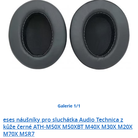
Galerie 1/1
eses náušníky pro sluchátka Audio Technica z
kůže černé ATH-M50X M50XBT M40X M30X M20X
M70X MSR7