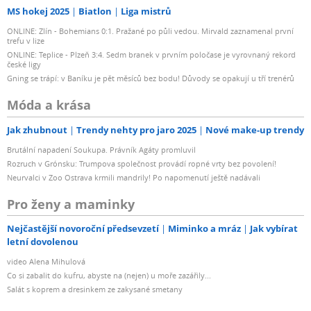
MS hokej 2025
Biatlon
Liga mistrů
ONLINE: Zlín - Bohemians 0:1. Pražané po půli vedou. Mirvald zaznamenal první
trefu v lize
ONLINE: Teplice - Plzeň 3:4. Sedm branek v prvním poločase je vyrovnaný rekord
české ligy
Gning se trápí: v Baníku je pět měsíců bez bodu! Důvody se opakují u tří trenérů
Móda a krása
Jak zhubnout
Trendy nehty pro jaro 2025
Nové make-up trendy
Brutální napadení Soukupa. Právník Agáty promluvil
Rozruch v Grónsku: Trumpova společnost provádí ropné vrty bez povolení!
Neurvalci v Zoo Ostrava krmili mandrily! Po napomenutí ještě nadávali
Pro ženy a maminky
Nejčastější novoroční předsevzetí
Miminko a mráz
Jak vybírat
letní dovolenou
video Alena Mihulová
Co si zabalit do kufru, abyste na (nejen) u moře zazářily...
Salát s koprem a dresinkem ze zakysané smetany