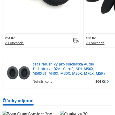
254 Kč
100 Kč
v 1 obchodě
v 1 obchodě
eses Náušníky pro sluchátka Audio
Technica z kůže - Černé, ATH-M50X,
M50XBT, M40X, M30X, M20X, M70X, MSR7
Nejnižší cena!
304 Kč
Články odjinud