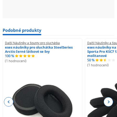
Podobné produkty
Další Náušníky a špunty pro sluchátka
Další Náušníky a špu
eses náušníky pro sluchátka SteelSeries
eses náušníky na
Arctis černé látkové se švy
Sporta Pro KSC7 1
molitanové
100 %
50 %
(1 hodnocení)
(1 hodnocení)
Previous
Next