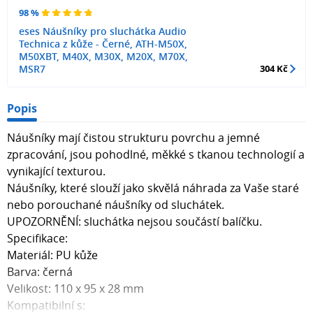
98 %
eses Náušníky pro sluchátka Audio
Technica z kůže - Černé, ATH-M50X,
M50XBT, M40X, M30X, M20X, M70X,
MSR7
304 Kč
Popis
Náušníky mají čistou strukturu povrchu a jemné
zpracování, jsou pohodlné, měkké s tkanou technologií a
vynikající texturou.
Náušníky, které slouží jako skvělá náhrada za Vaše staré
nebo porouchané náušníky od sluchátek.
UPOZORNĚNÍ: sluchátka nejsou součástí balíčku.
Specifikace:
Materiál: PU kůže
Barva: černá
Velikost: 110 x 95 x 28 mm
Kompatibilní s: