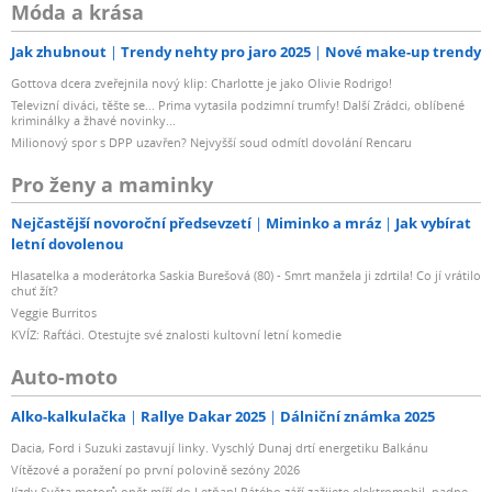
Móda a krása
Jak zhubnout
Trendy nehty pro jaro 2025
Nové make-up trendy
Gottova dcera zveřejnila nový klip: Charlotte je jako Olivie Rodrigo!
Televizní diváci, těšte se... Prima vytasila podzimní trumfy! Další Zrádci, oblíbené
kriminálky a žhavé novinky...
Milionový spor s DPP uzavřen? Nejvyšší soud odmítl dovolání Rencaru
Pro ženy a maminky
Nejčastější novoroční předsevzetí
Miminko a mráz
Jak vybírat
letní dovolenou
Hlasatelka a moderátorka Saskia Burešová (80) - Smrt manžela ji zdrtila! Co jí vrátilo
chuť žít?
Veggie Burritos
KVÍZ: Rafťáci. Otestujte své znalosti kultovní letní komedie
Auto-moto
Alko-kalkulačka
Rallye Dakar 2025
Dálniční známka 2025
Dacia, Ford i Suzuki zastavují linky. Vyschlý Dunaj drtí energetiku Balkánu
Vítězové a poražení po první polovině sezóny 2026
Jízdy Světa motorů opět míří do Letňan! Pátého září zažijete elektromobil, padne