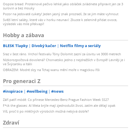
Oopsie bread: Proteinové pečivo lehké jako obláček zvládnete připravit jen ze 3
surovin a bez mouky
Pozor na jedovaté cukety! Jeden jasný znak prozradí, že se jim máte vyhnout
Svěží letní saláty, které vás v horku neunaví: Zkuste k zelenině přidat ovoce,
výsledek vás mile překvapí!
Hobby a zábava
BLESK Tlapky
Divoký kačer
Netflix filmy a seriály
Sraz v šest ráno. Vrchol festivalu Tóny Dolomit zazní za úsvitu ve 3000 metrech
Nízkorozpočtová dovolená? Chorvatsko jedno z nejdražších v Evropě! Levněji je i
ve Švýcarsku a Itálii
OBRAZEM: Modré slzy na Tchaj-wanu mění moře v magickou říši
Pro generaci Z
#inspirace
#wellbeing
#news
Září patří módě: Co přinese Mercedes-Benz Prague Fashion Week SS27
F*ck the glasses: AI Meta brýle mají zjednodušit život, zatím ale dělají opak
Víš, proč ti po mléčných výrobcích možná nebývá dobře?
Zdraví