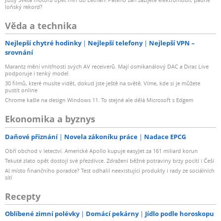
loňský rekord?
Věda a technika
Nejlepší chytré hodinky
Nejlepší telefony
Nejlepší VPN –
srovnání
Marantz mění vnitřnosti svých AV receiverů. Mají osmikanálový DAC a Dirac Live
podporuje i tenký model
30 filmů, které musíte vidět, dokud jste ještě na světě. Víme, kde si je můžete
pustit online
Chrome kašle na design Windows 11. To stejné ale dělá Microsoft s Edgem
Ekonomika a byznys
Daňové přiznání
Novela zákoníku práce
Nadace EPCG
Obří obchod v letectví. Americké Apollo kupuje easyJet za 161 miliard korun
Tekuté zlato opět dostojí své přezdívce. Zdražení běžné potraviny brzy pocítí i Češi
AI místo finančního poradce? Test odhalil neexistující produkty i rady ze sociálních
sítí
Recepty
Oblíbené zimní polévky
Domácí pekárny
Jídlo podle horoskopu