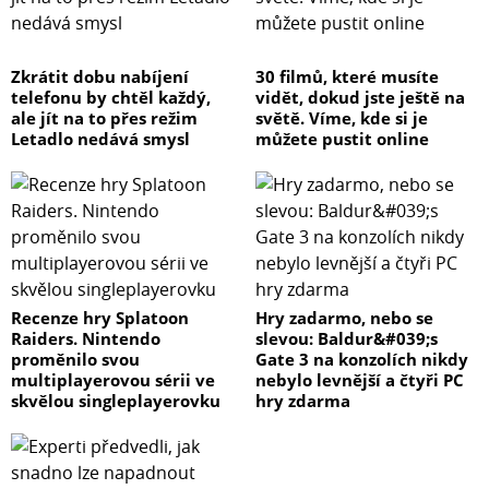
Zkrátit dobu nabíjení
30 filmů, které musíte
telefonu by chtěl každý,
vidět, dokud jste ještě na
ale jít na to přes režim
světě. Víme, kde si je
Letadlo nedává smysl
můžete pustit online
Recenze hry Splatoon
Hry zadarmo, nebo se
Raiders. Nintendo
slevou: Baldur&#039;s
proměnilo svou
Gate 3 na konzolích nikdy
multiplayerovou sérii ve
nebylo levnější a čtyři PC
skvělou singleplayerovku
hry zdarma