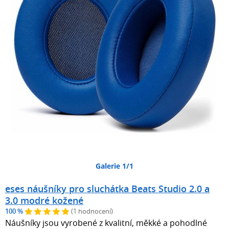
Galerie 1/1
eses náušníky pro sluchátka Beats Studio 2.0 a
3.0 modré kožené
100 %
(1 hodnocení)
Náušníky jsou vyrobené z kvalitní, měkké a pohodlné