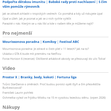
Podpořte dětskou imunitu
Babské rady proti nachlazení
S čím
vším pomůže rýmovník
Jak se zdravě zchladit v tropických vedrech: Co pomáhá a kdy už riskujete úpal
Úpal a úžeh: Jak je poznat a jak se z nich rychle vyléčit
Parazité v nás: Kterým se u nás líbí a kde v našem těle je můžeme najít?
Pro nejmenší
Mourissonova poradna
Komiksy
Festival ABC
Mourrisonova poradna: Je zdravé si čistit pleť v 11 letech? Jak na to?
Ukázka z GTA 6 bude mít premiéru na Netflixu
Forza Horizon 6 (recenze): Oblíbené arkádové závody se přesouvají do ulic Tokia!
Video
Prostor X
Branky, body, kokoti
Fortuna liga
Tvůrci StarDance o změnách: Proč budou porotci opět čtyři a čím přesvědčila
Burkiewiczová?
František Laurin pohřeb
Ochmelka vylezl ve Frýdku-Místku na 15 m vysokou lezeckou stěnu. (srpen 2026)
Nákupy