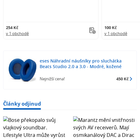
254 Kč
100 Kč
v 1 obchodě
v 1 obchodě
eses Náhradní náušníky pro sluchátka
Beats Studio 2.0 a 3.0 - Modré, kožené
Nejnižší cena!
450 Kč
Články odjinud