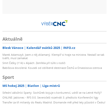
VÝBĚR
Aktuálně
Blesk Vánoce
Kalendář svátků 2025
INFO.cz
Marek Adamczyk: Jsem z něj zklamaný. Klempíř si hraje na ministra. Nestačí se tak
tvářit, musí zamakat
Smrt Češky (†14) v Alpách: Zemřela při túře s rodiči
Babišova dovolená: Kousek od oblíbené destinace Čechů a Onassisova ostrova
Sport
MS hokej 2025
Biatlon
Liga mistrů
Střední záložníci Sparty: Sochůrek bojuje s konkurencí, udrží se na Letné Hollý?
ONLINE: Jablonec - RFS 0:0. Severočeši rozehráli 3. předkolo Konferenční ligy
Transfer za tři miliardy do Realu Madrid: Diomande měl před lety působit v Česku!