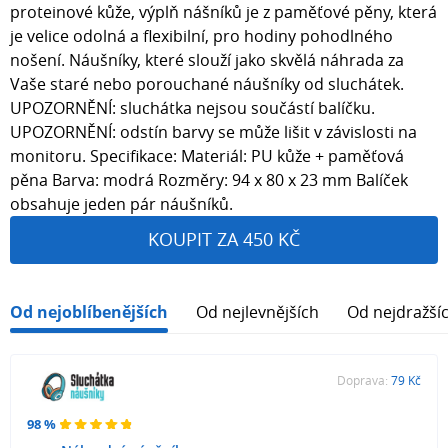
proteinové kůže, výplň nášníků je z paměťové pěny, která
je velice odolná a flexibilní, pro hodiny pohodlného
nošení. Náušníky, které slouží jako skvělá náhrada za
Vaše staré nebo porouchané náušníky od sluchátek.
UPOZORNĚNÍ: sluchátka nejsou součástí balíčku.
UPOZORNĚNÍ: odstín barvy se může lišit v závislosti na
monitoru. Specifikace: Materiál: PU kůže + paměťová
pěna Barva: modrá Rozměry: 94 x 80 x 23 mm Balíček
obsahuje jeden pár náušníků.
KOUPIT ZA 450 KČ
Od nejoblíbenějších
Od nejlevnějších
Od nejdražší
Doprava:
79 Kč
98 %