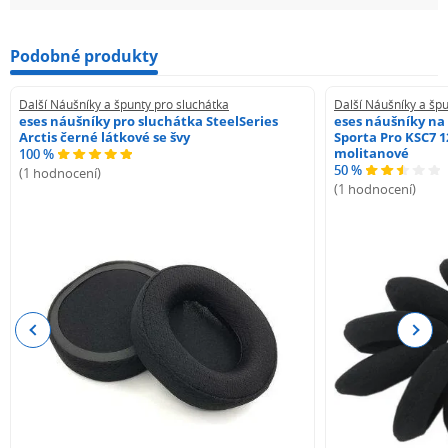
Podobné produkty
Další Náušníky a špunty pro sluchátka
Další Náušníky a špu
eses náušníky pro sluchátka SteelSeries
eses náušníky na
Arctis černé látkové se švy
Sporta Pro KSC7 1
molitanové
100 %
50 %
(1 hodnocení)
(1 hodnocení)
Previous
Next