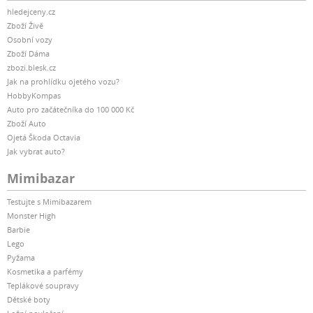
hledejceny.cz
Zboží Živě
Osobní vozy
Zboží Dáma
zbozi.blesk.cz
Jak na prohlídku ojetého vozu?
HobbyKompas
Auto pro začátečníka do 100 000 Kč
Zboží Auto
Ojetá Škoda Octavia
Jak vybrat auto?
Mimibazar
Testujte s Mimibazarem
Monster High
Barbie
Lego
Pyžama
Kosmetika a parfémy
Teplákové soupravy
Dětské boty