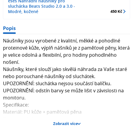
eses Náhradní náušníky pro
sluchátka Beats Studio 2.0 a 3.0 -
Modré, kožené
450 Kč
Popis
Náušníky jsou vyrobené z kvalitní, měkké a pohodlné
proteinové kůže, výplň nášníků je z paměťové pěny, která
je velice odolná a flexibilní, pro hodiny pohodlného
nošení.
Náušníky, které slouží jako skvělá náhrada za Vaše staré
nebo porouchané náušníky od sluchátek.
UPOZORNĚNÍ: sluchátka nejsou součástí balíčku.
UPOZORNĚNÍ: odstín barvy se může lišit v závislosti na
monitoru.
Specifikace:
Materiál: PU kůže + paměťová pěna
Barva: modrá
Zobrazit více
Rozměry: 94 x 80 x 23 mm