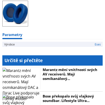
Balíček obsahuje jeden pár náušníků.
Parametry
Výrobce
Eses
Určitě si přečtěte
Marantz mění vnitřnosti svých
AV receiverů. Mají
osmikanálový...
Bose překopalo svůj vlajkový
soundbar. Lifestyle Ultra...