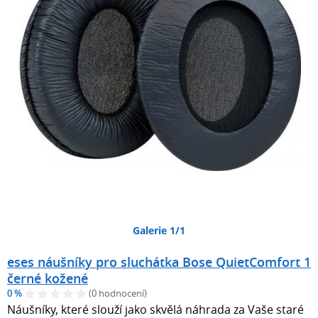
Galerie 1/1
eses náušníky pro sluchátka Bose QuietComfort 1
černé kožené
0 %
(0 hodnocení)
Náušníky, které slouží jako skvělá náhrada za Vaše staré