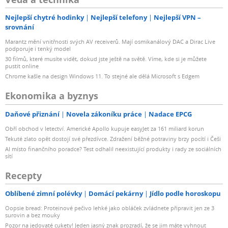
Nejlepší chytré hodinky
Nejlepší telefony
Nejlepší VPN –
srovnání
Marantz mění vnitřnosti svých AV receiverů. Mají osmikanálový DAC a Dirac Live
podporuje i tenký model
30 filmů, které musíte vidět, dokud jste ještě na světě. Víme, kde si je můžete
pustit online
Chrome kašle na design Windows 11. To stejné ale dělá Microsoft s Edgem
Ekonomika a byznys
Daňové přiznání
Novela zákoníku práce
Nadace EPCG
Obří obchod v letectví. Americké Apollo kupuje easyJet za 161 miliard korun
Tekuté zlato opět dostojí své přezdívce. Zdražení běžné potraviny brzy pocítí i Češi
AI místo finančního poradce? Test odhalil neexistující produkty i rady ze sociálních
sítí
Recepty
Oblíbené zimní polévky
Domácí pekárny
Jídlo podle horoskopu
Oopsie bread: Proteinové pečivo lehké jako obláček zvládnete připravit jen ze 3
surovin a bez mouky
Pozor na jedovaté cukety! Jeden jasný znak prozradí, že se jim máte vyhnout