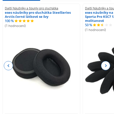
Další Náušníky a špunty pro sluchátka
Další Náušníky a špu
eses náušníky pro sluchátka SteelSeries
eses náušníky na
Arctis černé látkové se švy
Sporta Pro KSC7 1
molitanové
100 %
50 %
(1 hodnocení)
(1 hodnocení)
Previous
Next