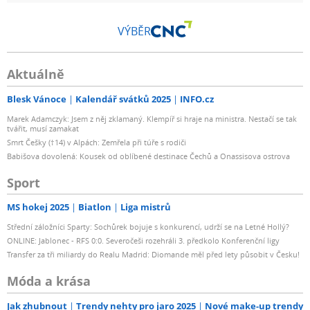
VÝBĚR
Aktuálně
Blesk Vánoce
Kalendář svátků 2025
INFO.cz
Marek Adamczyk: Jsem z něj zklamaný. Klempíř si hraje na ministra. Nestačí se tak
tvářit, musí zamakat
Smrt Češky (†14) v Alpách: Zemřela při túře s rodiči
Babišova dovolená: Kousek od oblíbené destinace Čechů a Onassisova ostrova
Sport
MS hokej 2025
Biatlon
Liga mistrů
Střední záložníci Sparty: Sochůrek bojuje s konkurencí, udrží se na Letné Hollý?
ONLINE: Jablonec - RFS 0:0. Severočeši rozehráli 3. předkolo Konferenční ligy
Transfer za tři miliardy do Realu Madrid: Diomande měl před lety působit v Česku!
Móda a krása
Jak zhubnout
Trendy nehty pro jaro 2025
Nové make-up trendy