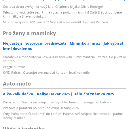
Gottova dcera zveřejnila nový klip: Charlotte je jako Olivie Rodrigo!
Televizní diváci, těšte se... Prima vytasila podzimní trumfy! Další Zrádci, oblíbené
kriminálky a žhavé novinky...
Milionový spor s DPP uzavřen? Nejvyšší soud odmítl dovolání Rencaru
Pro ženy a maminky
Nejčastější novoroční předsevzetí
Miminko a mráz
Jak vybírat
letní dovolenou
Hlasatelka a moderátorka Saskia Burešová (80) - Smrt manžela ji zdrtila! Co jí vrátilo
chuť žít?
Veggie Burritos
KVÍZ: Rafťáci. Otestujte své znalosti kultovní letní komedie
Auto-moto
Alko-kalkulačka
Rallye Dakar 2025
Dálniční známka 2025
Dacia, Ford i Suzuki zastavují linky. Vyschlý Dunaj drtí energetiku Balkánu
Vítězové a poražení po první polovině sezóny 2026
Jízdy Světa motorů opět míří do Letňan! Pátého září zažijete elektromobil, padne
loňský rekord?
Věda a technika