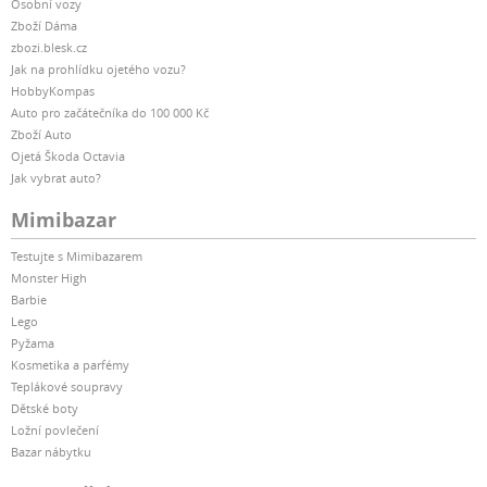
Osobní vozy
Zboží Dáma
zbozi.blesk.cz
Jak na prohlídku ojetého vozu?
HobbyKompas
Auto pro začátečníka do 100 000 Kč
Zboží Auto
Ojetá Škoda Octavia
Jak vybrat auto?
Mimibazar
Testujte s Mimibazarem
Monster High
Barbie
Lego
Pyžama
Kosmetika a parfémy
Teplákové soupravy
Dětské boty
Ložní povlečení
Bazar nábytku