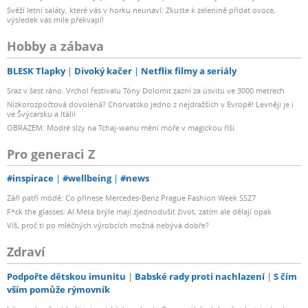
Svěží letní saláty, které vás v horku neunaví: Zkuste k zelenině přidat ovoce,
výsledek vás mile překvapí!
Hobby a zábava
BLESK Tlapky
Divoký kačer
Netflix filmy a seriály
Sraz v šest ráno. Vrchol festivalu Tóny Dolomit zazní za úsvitu ve 3000 metrech
Nízkorozpočtová dovolená? Chorvatsko jedno z nejdražších v Evropě! Levněji je i
ve Švýcarsku a Itálii
OBRAZEM: Modré slzy na Tchaj-wanu mění moře v magickou říši
Pro generaci Z
#inspirace
#wellbeing
#news
Září patří módě: Co přinese Mercedes-Benz Prague Fashion Week SS27
F*ck the glasses: AI Meta brýle mají zjednodušit život, zatím ale dělají opak
Víš, proč ti po mléčných výrobcích možná nebývá dobře?
Zdraví
Podpořte dětskou imunitu
Babské rady proti nachlazení
S čím
vším pomůže rýmovník