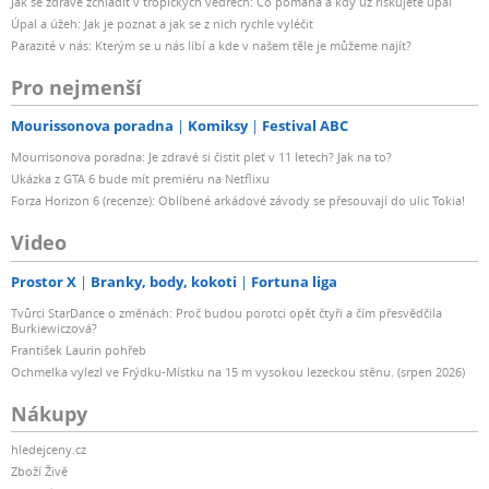
Jak se zdravě zchladit v tropických vedrech: Co pomáhá a kdy už riskujete úpal
Úpal a úžeh: Jak je poznat a jak se z nich rychle vyléčit
Parazité v nás: Kterým se u nás líbí a kde v našem těle je můžeme najít?
Pro nejmenší
Mourissonova poradna
Komiksy
Festival ABC
Mourrisonova poradna: Je zdravé si čistit pleť v 11 letech? Jak na to?
Ukázka z GTA 6 bude mít premiéru na Netflixu
Forza Horizon 6 (recenze): Oblíbené arkádové závody se přesouvají do ulic Tokia!
Video
Prostor X
Branky, body, kokoti
Fortuna liga
Tvůrci StarDance o změnách: Proč budou porotci opět čtyři a čím přesvědčila
Burkiewiczová?
František Laurin pohřeb
Ochmelka vylezl ve Frýdku-Místku na 15 m vysokou lezeckou stěnu. (srpen 2026)
Nákupy
hledejceny.cz
Zboží Živě