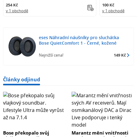
254 Kč
100 Kč
v 1 obchodě
v 1 obchodě
eses Náhradní náušníky pro sluchátka
Bose QuietComfort 1 - Černé, kožené
Nejnižší cena!
149 Kč
Články odjinud
Bose překopalo svůj
Marantz mění vnitřnosti