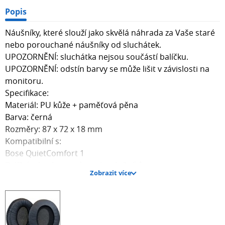
Popis
Náušníky, které slouží jako skvělá náhrada za Vaše staré
nebo porouchané náušníky od sluchátek.
UPOZORNĚNÍ: sluchátka nejsou součástí balíčku.
UPOZORNĚNÍ: odstín barvy se může lišit v závislosti na
monitoru.
Specifikace:
Materiál: PU kůže + paměťová pěna
Barva: černá
Rozměry: 87 x 72 x 18 mm
Kompatibilní s:
Bose QuietComfort 1
Balíček obsahuje jeden pár náušníků.
Zobrazit více