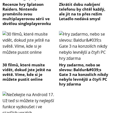
Recenze hry Splatoon
Zkrátit dobu nabíjení
Raiders. Nintendo
telefonu by chtěl každý,
proměnilo svou
ale jít na to přes režim
multiplayerovou sérii ve
Letadlo nedává smysl
skvělou singleplayerovku
30 filmů, které musíte
Hry zadarmo, nebo se
vidět, dokud jste ještě na
slevou: Baldur&#039;s
světě. Víme, kde si je
Gate 3 na konzolích nikdy
můžete pustit online
nebylo levnější a čtyři PC
hry zdarma