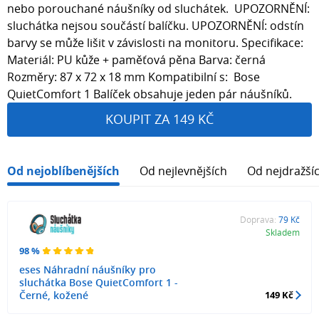
nebo porouchané náušníky od sluchátek. UPOZORNĚNÍ:
sluchátka nejsou součástí balíčku. UPOZORNĚNÍ: odstín
barvy se může lišit v závislosti na monitoru. Specifikace:
Materiál: PU kůže + paměťová pěna Barva: černá
Rozměry: 87 x 72 x 18 mm Kompatibilní s: Bose
QuietComfort 1 Balíček obsahuje jeden pár náušníků.
KOUPIT ZA 149 KČ
Od nejoblíbenějších
Od nejlevnějších
Od nejdražší
Doprava:
79 Kč
Skladem
98 %
eses Náhradní náušníky pro
sluchátka Bose QuietComfort 1 -
Černé, kožené
149 Kč