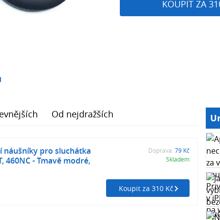
KOUPIT ZA 31
1
evnějších
Od nejdražších
Ur
 náušníky pro sluchátka
Doprava:
79 Kč
T, 460NC - Tmavě modré,
Skladem
Koupit za 310 Kč