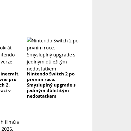
inecraft,
Nintendo Switch 2 po
ivně pro
prvním roce.
ch 2.
Smysluplný upgrade s
azí v
jediným důležitým
nedostatkem