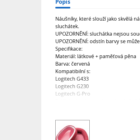
Popis
Náušníky, které slouží jako skvělá
sluchátek.
UPOZORNĚNÍ: sluchátka nejsou součá
UPOZORNĚNÍ: odstín barvy se může li
Specifikace:
Materiál: látkové + paměťová pěna
Barva: červená
Kompatibilní s:
Logitech G433
Logitech G230
Logitech G-Pro
Balíček obsahuje jeden pár náušník