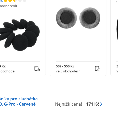
 %
 hodnocení)
0 Kč
509 - 550 Kč
1 obchodě
ve 3 obchodech
níky pro sluchátka
, G-Pro - Červené,
Nejnižší cena!
171 Kč