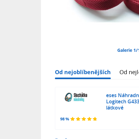
Galerie 1/
Od nejoblíbenějších
Od nejl
eses Náhradní
Logitech G433
látkové
98 %