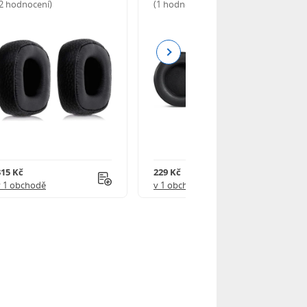
(2 hodnocení)
(1 hodnocení)
Next
315 Kč
229 Kč
v 1 obchodě
v 1 obchodě