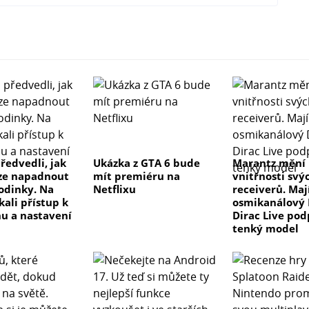
ředvedli, jak
Ukázka z GTA 6 bude
Marantz mění
ze napadnout
mít premiéru na
vnitřnosti svý
odinky. Na
Netflixu
receiverů. Maj
kali přístup k
osmikanálový 
u a nastavení
Dirac Live pod
tenký model