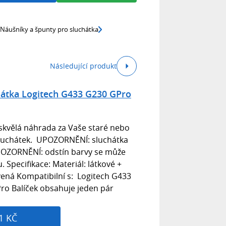
Náušníky a špunty pro sluchátka
Následující produkt
hátka Logitech G433 G230 GPro
o skvělá náhrada za Vaše staré nebo
luchátek. UPOZORNĚNÍ: sluchátka
UPOZORNĚNÍ: odstín barvy se může
u. Specifikace: Materiál: látkové +
ená Kompatibilní s: Logitech G433
ro Balíček obsahuje jeden pár
1 KČ