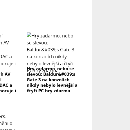
Hry zadarmo, nebo se
ch AV
slevou: Baldur&#039;s
í
Gate 3 na konzolích
DAC a
nikdy nebylo levnější a
poruje i
čtyři PC hry zdarma