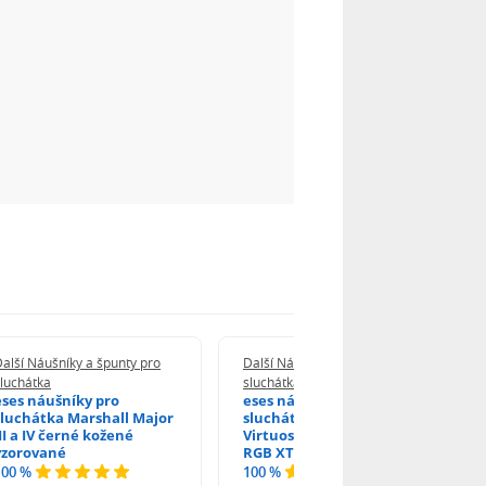
alší Náušníky a špunty pro
Další Náušníky a špunty pro
luchátka
sluchátka
eses náušníky pro
eses náušníky pro
sluchátka Marshall Major
sluchátka Corsair
III a IV černé kožené
Virtuoso RGB RGB SE a
vzorované
RGB XT černé kožené
100 %
100 %