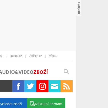
cz
Reflex.cz
Ábíčko.cz
více
AUDIO&VIDEO
ZBOŽÍ
Vyhledat zboží
Nákupní seznam