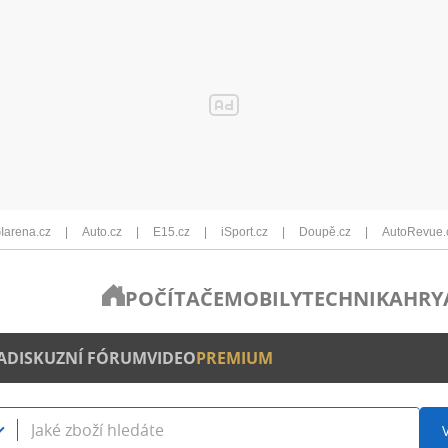
Iarena.cz
Auto.cz
E15.cz
iSport.cz
Doupě.cz
AutoRevue.
POČÍTAČE
MOBILY
TECHNIKA
HRY
A
DISKUZNÍ FÓRUM
VIDEO
PREMIUM