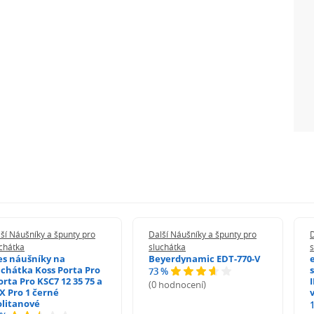
ší Náušníky a špunty pro
Další Náušníky a špunty pro
D
chátka
sluchátka
s
es náušníky na
Beyerdynamic EDT-770-V
uchátka Koss Porta Pro
73 %
orta Pro KSC7 12 35 75 a
(0 hodnocení)
X Pro 1 černé
litanové