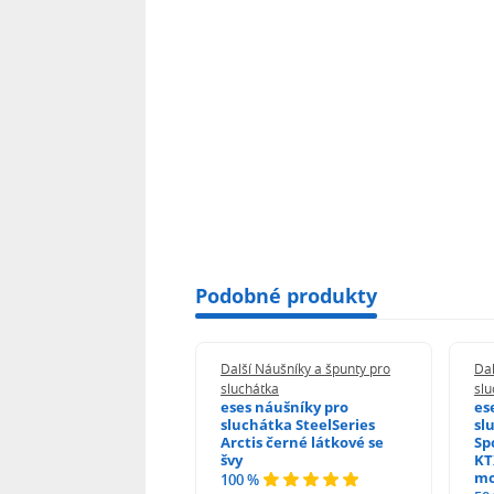
Podobné produkty
 Náušníky a špunty pro
Další Náušníky a špunty pro
Dal
átka
sluchátka
slu
 náušníky pro
eses náušníky pro
es
hátka Sony MDR-
sluchátka SteelSeries
sl
5RK černé kožené
Arctis černé látkové se
Sp
švy
KT
%
mo
100 %
odnocení)