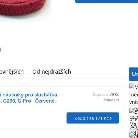
1
evnějších
Od nejdražších
Ur
 náušníky pro sluchátka
Doprava:
79 Kč
, G230, G-Pro - Červené,
Skladem
Koupit za 171 Kč