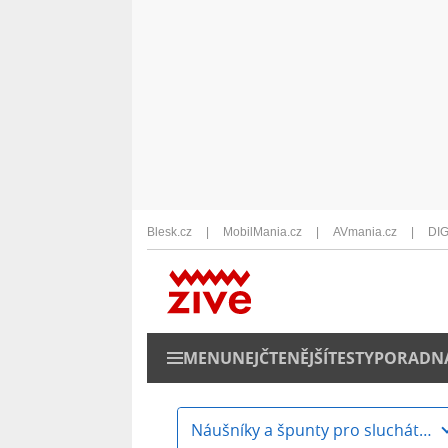
Blesk.cz
MobilMania.cz
AVmania.cz
DIG
MENU
NEJČTENĚJŠÍ
TESTY
PORADN
Náušníky a špunty pro sluchátka