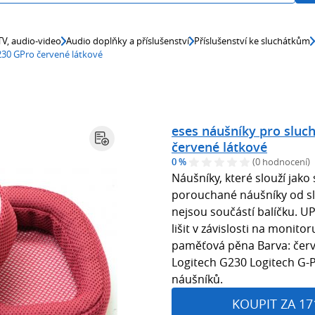
 TV, audio-video
Audio doplňky a příslušenství
Příslušenství ke sluchátkům
230 GPro červené látkové
eses náušníky pro sluc
červené látkové
0 %
(0 hodnocení)
Náušníky, které slouží jak
porouchané náušníky od s
nejsou součástí balíčku. 
lišit v závislosti na monitor
paměťová pěna Barva: červ
Logitech G230 Logitech G-P
náušníků.
KOUPIT ZA 17