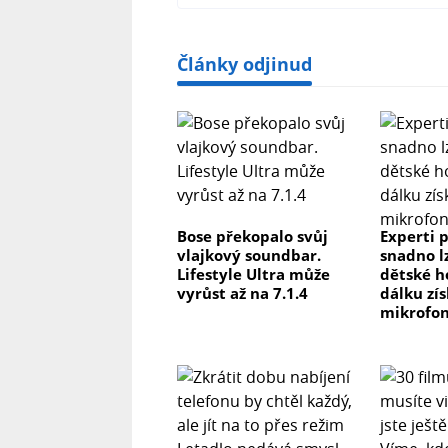
Články odjinud
Bose překopalo svůj
Experti p
vlajkový soundbar.
snadno l
Lifestyle Ultra může
dětské h
vyrůst až na 7.1.4
dálku zís
mikrofon