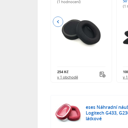
50
(1 hodnocení)
(1
Previous
Kč
254 Kč
10
obchodě
v 1 obchodě
v 
eses Náhradní náuš
Logitech G433, G230
látkové