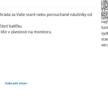
 náhrada za Vaše staré nebo porouchané náušníky od
stí balíčku.
šit v závislosti na monitoru.
ů.
Zobrazit více