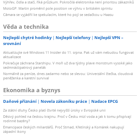
Výhřev, čidla a stačí, říká průzkum. Pokročilá elektronika není prioritou zákazníků
MotoGP: Martin proměnil pole position ve výhru v britském sprintu
Câmara se vyjádřil ke spekulacím, které ho pojí se sedačkou u Haasu
Věda a technika
Nejlepší chytré hodinky
Nejlepší telefony
Nejlepší VPN –
srovnání
Aktualizujte své Windows 11 Insider do 11. srpna. Pak už vám nebudou fungovat
aktualizace
Pokračuje záchrana Starshipu. V moři už dva týdny plave monstrum vysoké jako
sedmnáctipatrový panelák
Normálně za peníze, dnes zadarmo nebo se slevou: Univerzální čtečka, cloudová
peněženka a karetní survival
Ekonomika a byznys
Daňové přiznání
Novela zákoníku práce
Nadace EPCG
Za státní dluhy Česko platí čtvrté nejvyšší úroky v Evropské unii
Děsivý pohled na českou krajinu. Proč v Česku mizí voda a jak k tomu přispívají
rodinné bazény?
Emancipace českých miliardářů. Proč Strnad, Křetínský a Komárek nakupují
západní ikony