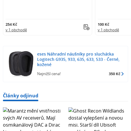
254 Kč
100 Kč
v 1 obchodě
v 1 obchodě
eses Náhradní náušníky pro sluchátka
Logitech G935, 933, 635, 633, 533 - Černé,
kožené
Nejnižší cena!
350 Kč
Články odjinud