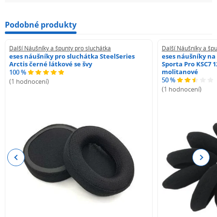
Podobné produkty
Další Náušníky a špunty pro sluchátka
Další Náušníky a špu
eses náušníky pro sluchátka SteelSeries
eses náušníky na
Arctis černé látkové se švy
Sporta Pro KSC7 1
molitanové
100 %
50 %
(1 hodnocení)
(1 hodnocení)
Previous
Next