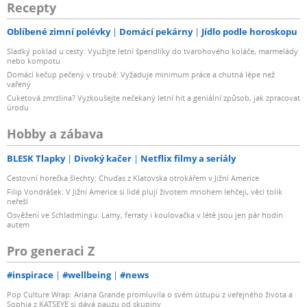
Recepty
Oblíbené zimní polévky
Domácí pekárny
Jídlo podle horoskopu
Sladký poklad u cesty: Využijte letní špendlíky do tvarohového koláče, marmelády
nebo kompotu
Domácí kečup pečený v troubě: Vyžaduje minimum práce a chutná lépe než
vařený
Cuketová zmrzlina? Vyzkoušejte nečekaný letní hit a geniální způsob, jak zpracovat
úrodu
Hobby a zábava
BLESK Tlapky
Divoký kačer
Netflix filmy a seriály
Cestovní horečka šlechty: Chuďas z Klatovska otrokářem v Jižní Americe
Filip Vondrášek: V Jižní Americe si lidé plují životem mnohem lehčeji, věci tolik
neřeší
Osvěžení ve Schladmingu: Lamy, ferraty i koulovačka v létě jsou jen pár hodin
autem
Pro generaci Z
#inspirace
#wellbeing
#news
Pop Culture Wrap: Ariana Grande promluvila o svém ústupu z veřejného života a
Sophia z KATSEYE si dává pauzu od skupiny