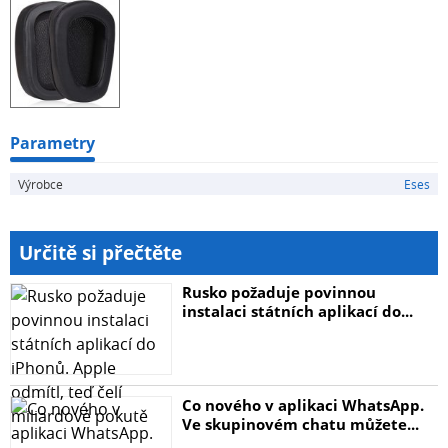
Logitech G533
Logitech G231
Balíček obsahuje jeden pár náušníků.
Parametry
Výrobce
Eses
Určitě si přečtěte
Rusko požaduje povinnou
instalaci státních aplikací do...
Co nového v aplikaci WhatsApp.
Ve skupinovém chatu můžete...