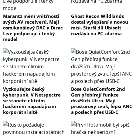
Marantz mění vnitřnosti
Ghost Recon Wildlands
svých AV receiverů. Mají
dostal vylepšení a novou
osmikanálový DAC a Dirac
misi. Starší díl Ubisoft
Live podporuje i tenký
rozdává na PC zdarma
model
Vyzkoušejte český
Bose QuietComfort 2nd
kyberpunk. V Netspectre
Gen přebírají funkce
se stanete elitním
dražších Ultra. Mají
hackerem napadajícím
prostorový zvuk, lepší ANC
korporátní sítě
a poslech přes USB-C