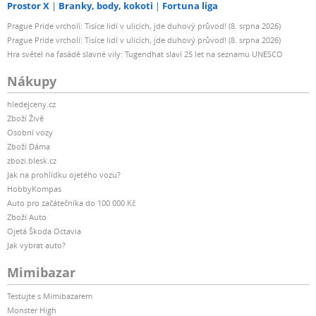
Prostor X
Branky, body, kokoti
Fortuna liga
Prague Pride vrcholí: Tisíce lidí v ulicích, jde duhový průvod! (8. srpna 2026)
Prague Pride vrcholí: Tisíce lidí v ulicích, jde duhový průvod! (8. srpna 2026)
Hra světel na fasádě slavné vily: Tugendhat slaví 25 let na seznamu UNESCO
Nákupy
hledejceny.cz
Zboží Živě
Osobní vozy
Zboží Dáma
zbozi.blesk.cz
Jak na prohlídku ojetého vozu?
HobbyKompas
Auto pro začátečníka do 100 000 Kč
Zboží Auto
Ojetá Škoda Octavia
Jak vybrat auto?
Mimibazar
Testujte s Mimibazarem
Monster High