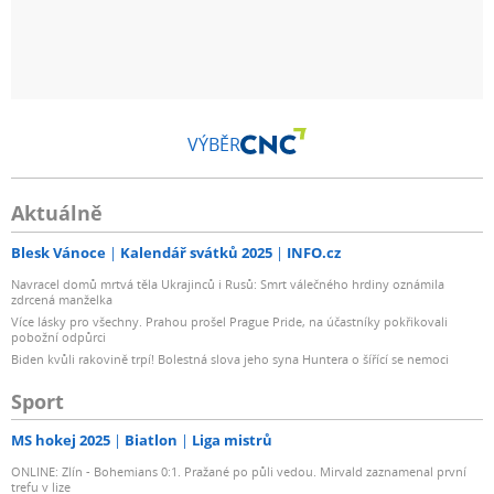
VÝBĚR
Aktuálně
Blesk Vánoce
Kalendář svátků 2025
INFO.cz
Navracel domů mrtvá těla Ukrajinců i Rusů: Smrt válečného hrdiny oznámila
zdrcená manželka
Více lásky pro všechny. Prahou prošel Prague Pride, na účastníky pokřikovali
pobožní odpůrci
Biden kvůli rakovině trpí! Bolestná slova jeho syna Huntera o šířící se nemoci
Sport
MS hokej 2025
Biatlon
Liga mistrů
ONLINE: Zlín - Bohemians 0:1. Pražané po půli vedou. Mirvald zaznamenal první
trefu v lize