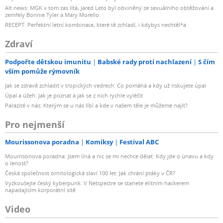
Alt news: MGK v tom zas lítá, Jared Leto byl obviněný ze sexuálního obtěžování a
zemřely Bonnie Tyler a Mary Morello
RECEPT: Perfektní letní kombinace, které tě zchladí, i kdybys nechtěl*a
Zdraví
Podpořte dětskou imunitu
Babské rady proti nachlazení
S čím
vším pomůže rýmovník
Jak se zdravě zchladit v tropických vedrech: Co pomáhá a kdy už riskujete úpal
Úpal a úžeh: Jak je poznat a jak se z nich rychle vyléčit
Parazité v nás: Kterým se u nás líbí a kde v našem těle je můžeme najít?
Pro nejmenší
Mourissonova poradna
Komiksy
Festival ABC
Mourrisonova poradna: Jsem líná a nic se mi nechce dělat: Kdy jde o únavu a kdy
o lenost?
Česká společnost ornitologická slaví 100 let: Jak chrání ptáky v ČR?
Vyzkoušejte český kyberpunk. V Netspectre se stanete elitním hackerem
napadajícím korporátní sítě
Video