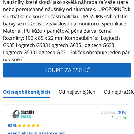
Náušníky, které slouží jako skvělá náhrada za Vaše staré
nebo porouchané náušníky od sluchátek. UPOZORNĚNÍ:
sluchátka nejsou součástí balíčku. UPOZORNĚNÍ: odstín
barvy se může lišit v závislosti na monitoru. Specifikace:
Materiál: PU kůže + paměťová pěna Barva: černá
Rozměry: 100 x 85 x 22 mm Kompatibilní s: Logitech
G935 Logitech G933 Logitech G635 Logitech G633
Logitech G533 Logitech G231 Balíček obsahuje jeden pár
náušníků.
KOUPIT ZA 350 KČ
Od nejoblíbenějších
Od nejlevnějších
Od nejdražší
Doprava:
79 Kč
Skladem
98 %
eses Náhradní náušníky pro