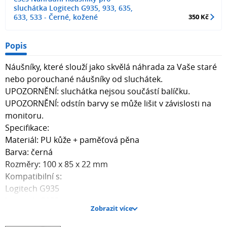
sluchátka Logitech G935, 933, 635,
633, 533 - Černé, kožené
350 Kč
Popis
Náušníky, které slouží jako skvělá náhrada za Vaše staré
nebo porouchané náušníky od sluchátek.
UPOZORNĚNÍ: sluchátka nejsou součástí balíčku.
UPOZORNĚNÍ: odstín barvy se může lišit v závislosti na
monitoru.
Specifikace:
Materiál: PU kůže + paměťová pěna
Barva: černá
Rozměry: 100 x 85 x 22 mm
Kompatibilní s:
Logitech G935
Logitech G933
Zobrazit více
Logitech G635
Logitech G633