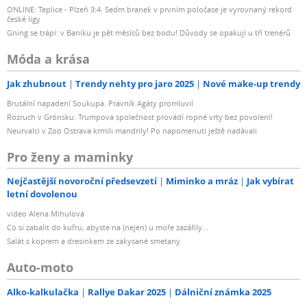
ONLINE: Teplice - Plzeň 3:4. Sedm branek v prvním poločase je vyrovnaný rekord
české ligy
Gning se trápí: v Baníku je pět měsíců bez bodu! Důvody se opakují u tří trenérů
Móda a krása
Jak zhubnout
Trendy nehty pro jaro 2025
Nové make-up trendy
Brutální napadení Soukupa. Právník Agáty promluvil
Rozruch v Grónsku: Trumpova společnost provádí ropné vrty bez povolení!
Neurvalci v Zoo Ostrava krmili mandrily! Po napomenutí ještě nadávali
Pro ženy a maminky
Nejčastější novoroční předsevzetí
Miminko a mráz
Jak vybírat
letní dovolenou
video Alena Mihulová
Co si zabalit do kufru, abyste na (nejen) u moře zazářily...
Salát s koprem a dresinkem ze zakysané smetany
Auto-moto
Alko-kalkulačka
Rallye Dakar 2025
Dálniční známka 2025