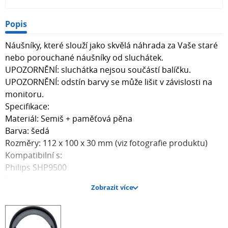
Popis
Náušníky, které slouží jako skvělá náhrada za Vaše staré
nebo porouchané náušníky od sluchátek.
UPOZORNĚNÍ: sluchátka nejsou součástí balíčku.
UPOZORNĚNÍ: odstín barvy se může lišit v závislosti na
monitoru.
Specifikace:
Materiál: Semiš + paměťová pěna
Barva: šedá
Rozměry: 112 x 100 x 30 mm (viz fotografie produktu)
Kompatibilní s:
Philips SHP9500
Philips SHP9500S
Zobrazit více
Balíček obsahuje jeden pár náušníků.