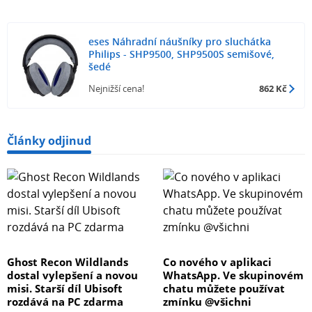
eses Náhradní náušníky pro sluchátka
Philips - SHP9500, SHP9500S semišové,
šedé
Nejnižší cena!
862 Kč
Články odjinud
Ghost Recon Wildlands
Co nového v aplikaci
dostal vylepšení a novou
WhatsApp. Ve skupinovém
misi. Starší díl Ubisoft
chatu můžete používat
rozdává na PC zdarma
zmínku @všichni