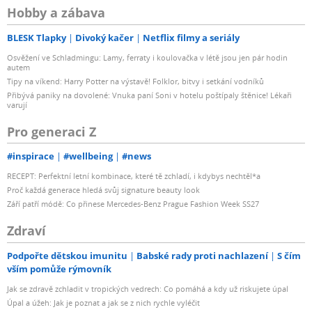
Hobby a zábava
BLESK Tlapky
Divoký kačer
Netflix filmy a seriály
Osvěžení ve Schladmingu: Lamy, ferraty i koulovačka v létě jsou jen pár hodin
autem
Tipy na víkend: Harry Potter na výstavě! Folklor, bitvy i setkání vodníků
Přibývá paniky na dovolené: Vnuka paní Soni v hotelu poštípaly štěnice! Lékaři
varují
Pro generaci Z
#inspirace
#wellbeing
#news
RECEPT: Perfektní letní kombinace, které tě zchladí, i kdybys nechtěl*a
Proč každá generace hledá svůj signature beauty look
Září patří módě: Co přinese Mercedes-Benz Prague Fashion Week SS27
Zdraví
Podpořte dětskou imunitu
Babské rady proti nachlazení
S čím
vším pomůže rýmovník
Jak se zdravě zchladit v tropických vedrech: Co pomáhá a kdy už riskujete úpal
Úpal a úžeh: Jak je poznat a jak se z nich rychle vyléčit