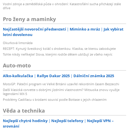
Vodní zdroje a zemědělská půda v ohrožení: Katastrofální sucha přicházejí stále
dříve
Pro ženy a maminky
Nejčastější novoroční předsevzetí
Miminko a mráz
Jak vybírat
letní dovolenou
Okurková limonáda
RECEPT: Kynutý švestkový koláč s drobenkou. Klasika, se kterou zabodujete
Tohle nikdy neříkejte! Slova, kterými rodiče dětem ubližují ze všeho nejvíc
Auto-moto
Alko-kalkulačka
Rallye Dakar 2025
Dálniční známka 2025
MotoGP: Páteční program ve Velké Británii uzavřel rekordním časem Bezzecchi
Další klasická corvette s dobrými jízdními vlastnostmi? Mitsuoka znovu využije
legendární MX-5
Problémy Cadillacu s brzdami souvisí podle Bottase s jejich chlazením
Věda a technika
Nejlepší chytré hodinky
Nejlepší telefony
Nejlepší VPN –
srovnání