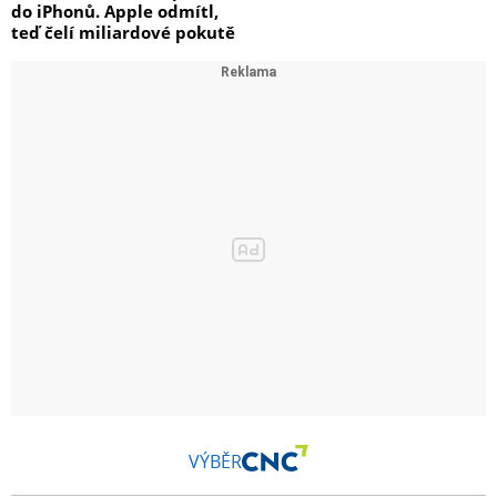
do iPhonů. Apple odmítl,
teď čelí miliardové pokutě
VÝBĚR