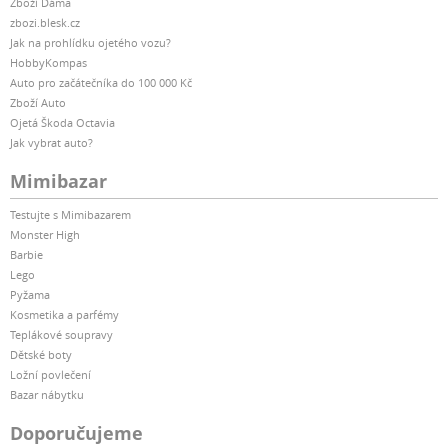
Zboží Dáma
zbozi.blesk.cz
Jak na prohlídku ojetého vozu?
HobbyKompas
Auto pro začátečníka do 100 000 Kč
Zboží Auto
Ojetá Škoda Octavia
Jak vybrat auto?
Mimibazar
Testujte s Mimibazarem
Monster High
Barbie
Lego
Pyžama
Kosmetika a parfémy
Teplákové soupravy
Dětské boty
Ložní povlečení
Bazar nábytku
Doporučujeme