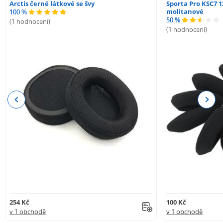
Arctis černé látkové se švy
Sporta Pro KSC7 1
molitanové
100 %
50 %
(1 hodnocení)
(1 hodnocení)
Previous
Next
254 Kč
100 Kč
v 1 obchodě
v 1 obchodě