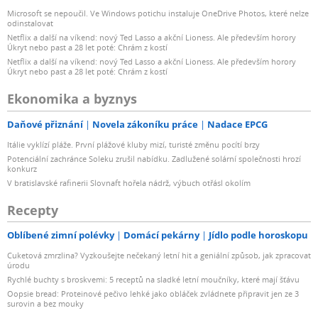
Microsoft se nepoučil. Ve Windows potichu instaluje OneDrive Photos, které nelze
odinstalovat
Netflix a další na víkend: nový Ted Lasso a akční Lioness. Ale především horory
Úkryt nebo past a 28 let poté: Chrám z kostí
Netflix a další na víkend: nový Ted Lasso a akční Lioness. Ale především horory
Úkryt nebo past a 28 let poté: Chrám z kostí
Ekonomika a byznys
Daňové přiznání
Novela zákoníku práce
Nadace EPCG
Itálie vyklízí pláže. První plážové kluby mizí, turisté změnu pocítí brzy
Potenciální zachránce Soleku zrušil nabídku. Zadlužené solární společnosti hrozí
konkurz
V bratislavské rafinerii Slovnaft hořela nádrž, výbuch otřásl okolím
Recepty
Oblíbené zimní polévky
Domácí pekárny
Jídlo podle horoskopu
Cuketová zmrzlina? Vyzkoušejte nečekaný letní hit a geniální způsob, jak zpracovat
úrodu
Rychlé buchty s broskvemi: 5 receptů na sladké letní moučníky, které mají šťávu
Oopsie bread: Proteinové pečivo lehké jako obláček zvládnete připravit jen ze 3
surovin a bez mouky