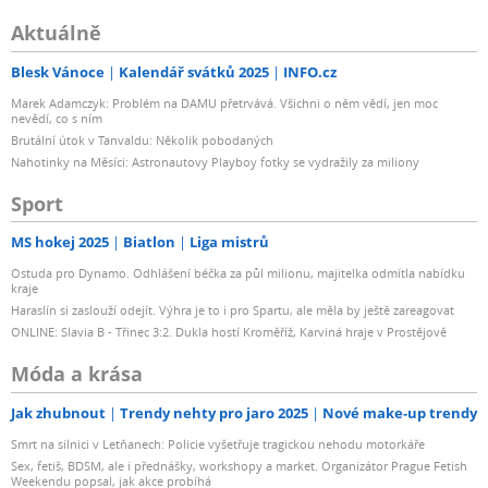
Aktuálně
Blesk Vánoce
Kalendář svátků 2025
INFO.cz
Marek Adamczyk: Problém na DAMU přetrvává. Všichni o něm vědí, jen moc
nevědí, co s ním
Brutální útok v Tanvaldu: Několik pobodaných
Nahotinky na Měsíci: Astronautovy Playboy fotky se vydražily za miliony
Sport
MS hokej 2025
Biatlon
Liga mistrů
Ostuda pro Dynamo. Odhlášení béčka za půl milionu, majitelka odmítla nabídku
kraje
Haraslín si zaslouží odejít. Výhra je to i pro Spartu, ale měla by ještě zareagovat
ONLINE: Slavia B - Třinec 3:2. Dukla hostí Kroměříž, Karviná hraje v Prostějově
Móda a krása
Jak zhubnout
Trendy nehty pro jaro 2025
Nové make-up trendy
Smrt na silnici v Letňanech: Policie vyšetřuje tragickou nehodu motorkáře
Sex, fetiš, BDSM, ale i přednášky, workshopy a market. Organizátor Prague Fetish
Weekendu popsal, jak akce probíhá