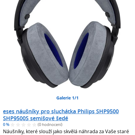
Galerie 1/1
eses náušníky pro sluchátka Philips SHP9500
SHP9500S semišové šedé
0 %
(0 hodnocení)
Náušníky, které slouží jako skvělá náhrada za Vaše staré