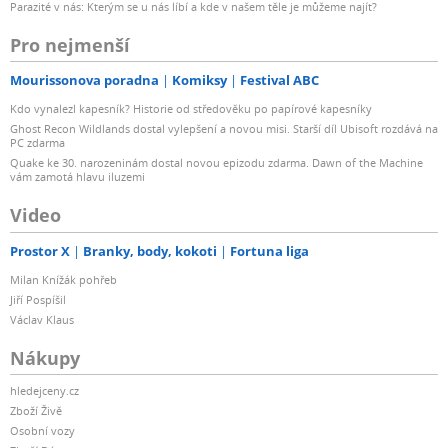
Parazité v nás: Kterým se u nás líbí a kde v našem těle je můžeme najít?
Pro nejmenší
Mourissonova poradna
Komiksy
Festival ABC
Kdo vynalezl kapesník? Historie od středověku po papírové kapesníky
Ghost Recon Wildlands dostal vylepšení a novou misi. Starší díl Ubisoft rozdává na
PC zdarma
Quake ke 30. narozeninám dostal novou epizodu zdarma. Dawn of the Machine
vám zamotá hlavu iluzemi
Video
Prostor X
Branky, body, kokoti
Fortuna liga
Milan Knížák pohřeb
Jiří Pospíšil
Václav Klaus
Nákupy
hledejceny.cz
Zboží Živě
Osobní vozy