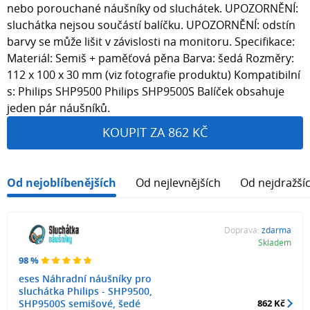
nebo porouchané náušníky od sluchátek. UPOZORNĚNÍ:
sluchátka nejsou součástí balíčku. UPOZORNĚNÍ: odstín
barvy se může lišit v závislosti na monitoru. Specifikace:
Materiál: Semiš + paměťová pěna Barva: šedá Rozměry:
112 x 100 x 30 mm (viz fotografie produktu) Kompatibilní
s: Philips SHP9500 Philips SHP9500S Balíček obsahuje
jeden pár náušníků.
KOUPIT ZA 862 KČ
Od nejoblíbenějších
Od nejlevnějších
Od nejdražší
Doprava:
zdarma
Skladem
98 %
eses Náhradní náušníky pro
sluchátka Philips - SHP9500,
SHP9500S semišové, šedé
862 Kč