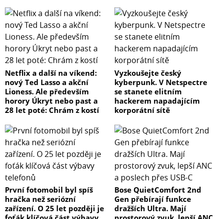
Netflix a další na víkend:
Vyzkoušejte český
nový Ted Lasso a akční
kyberpunk. V Netspectre
Lioness. Ale především
se stanete elitním
horory Úkryt nebo past a
hackerem napadajícím
28 let poté: Chrám z kostí
korporátní sítě
První fotomobil byl spíš
Bose QuietComfort 2nd
hračka než seriózní
Gen přebírají funkce
zařízení. O 25 let později je
dražších Ultra. Mají
foťák klíčová část výbavy
prostorový zvuk, lepší ANC