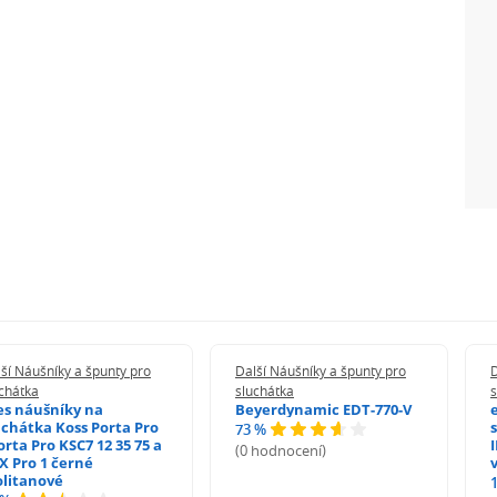
ší Náušníky a špunty pro
Další Náušníky a špunty pro
D
chátka
sluchátka
s
es náušníky na
Beyerdynamic EDT-770-V
uchátka Koss Porta Pro
73 %
orta Pro KSC7 12 35 75 a
(0 hodnocení)
X Pro 1 černé
litanové