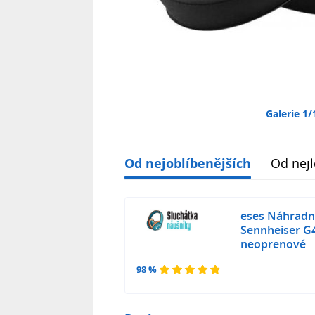
Galerie 1/
Od nejoblíbenějších
Od nejl
eses Náhradní
Sennheiser G
neoprenové
98 %