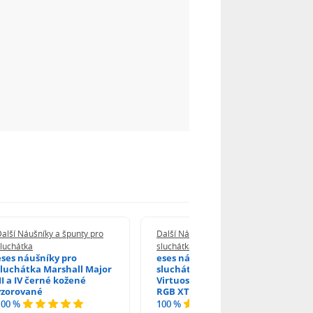
alší Náušníky a špunty pro
Další Náušníky a špunty pro
luchátka
sluchátka
eses náušníky pro
eses náušníky pro
sluchátka Marshall Major
sluchátka Corsair
III a IV černé kožené
Virtuoso RGB RGB SE a
vzorované
RGB XT černé kožené
100 %
100 %