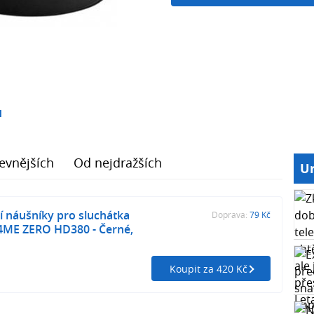
1
evnějších
Od nejdražších
Ur
 náušníky pro sluchátka
Doprava:
79 Kč
4ME ZERO HD380 - Černé,
Koupit za 420 Kč