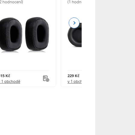
(2 hodnocení)
(1 hodnocení)
Next
315 Kč
229 Kč
v 1 obchodě
v 1 obchodě