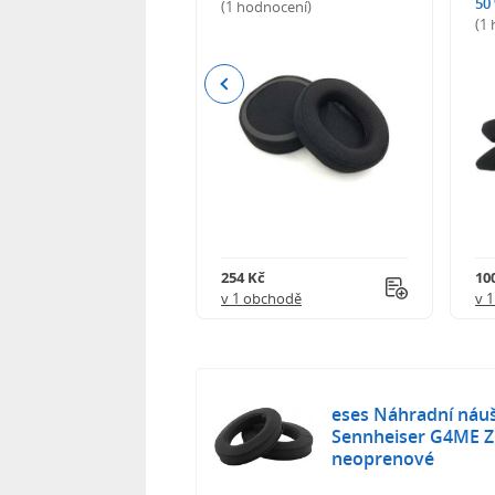
50
(1 hodnocení)
(1
Previous
Kč
254 Kč
10
obchodě
v 1 obchodě
v 
eses Náhradní náuš
Sennheiser G4ME Z
neoprenové