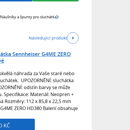
Náušníky a špunty pro sluchátka
Následující produkt
chátka Sennheiser G4ME ZERO
vé
o skvělá náhrada za Vaše staré nebo
luchátek. UPOZORNĚNÍ: sluchátka
POZORNĚNÍ: odstín barvy se může
ru. Specifikace: Materiál: Neopren +
á Rozměry: 112 x 85,8 x 22,5 mm
r G4ME ZERO HD380 Balení obsahuje
0 KČ