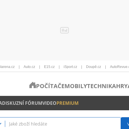
Iarena.cz
Auto.cz
E15.cz
iSport.cz
Doupě.cz
AutoRevue.
POČÍTAČE
MOBILY
TECHNIKA
HRY
A
DISKUZNÍ FÓRUM
VIDEO
PREMIUM