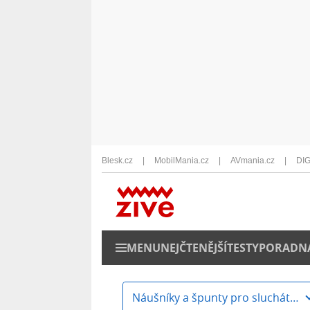
Blesk.cz
MobilMania.cz
AVmania.cz
DIG
MENU
NEJČTENĚJŠÍ
TESTY
PORADN
Náušníky a špunty pro sluchátka