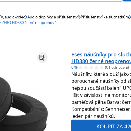
 TV, audio-video
Audio doplňky a příslušenství
Příslušenství ke sluchátkům
ME ZERO HD380 černé neoprenové
eses náušníky pro slu
HD380 černé neopreno
0 %
(0 hodnocení)
Náušníky, které slouží jak
porouchané náušníky od s
nejsou součástí balení. U
lišit v závislosti na monito
paměťová pěna Barva: čern
Kompatibilní s: Sennheise
jeden pár náušníků.
KOUPIT ZA 42