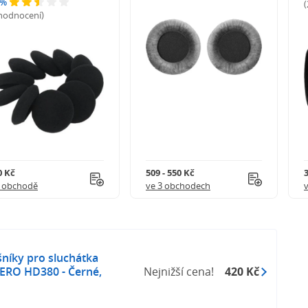
 %
 hodnocení)
0 Kč
509 - 550 Kč
1 obchodě
ve 3 obchodech
níky pro sluchátka
ERO HD380 - Černé,
Nejnižší cena!
420 Kč