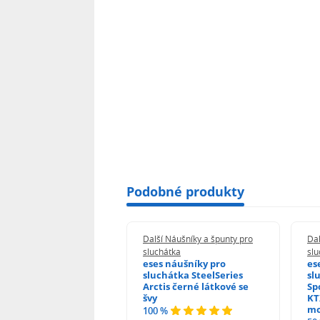
Podobné produkty
 Náušníky a špunty pro
Další Náušníky a špunty pro
Dal
átka
sluchátka
slu
 náušníky pro
eses náušníky pro
es
hátka Sony MDR-
sluchátka SteelSeries
sl
5RK černé kožené
Arctis černé látkové se
Sp
švy
KT
%
mo
100 %
odnocení)