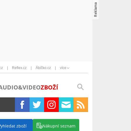
cz
Reflex.cz
Ábíčko.cz
více
AUDIO&VIDEO
ZBOŽÍ
Vyhledat zboží
Nákupní seznam