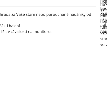
 náhrada za Vaše staré nebo porouchané náušníky od
stí balení.
šit v závislosti na monitoru.
a
.