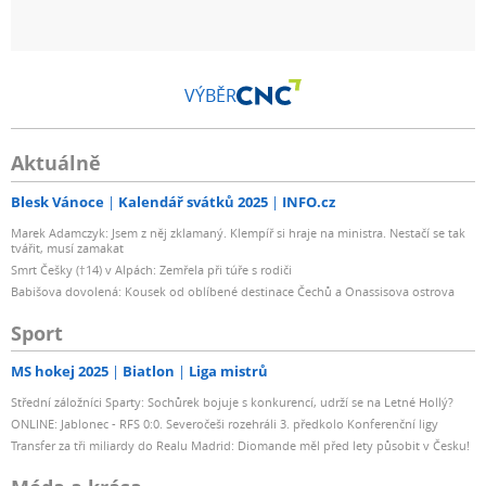
VÝBĚR
Aktuálně
Blesk Vánoce
Kalendář svátků 2025
INFO.cz
Marek Adamczyk: Jsem z něj zklamaný. Klempíř si hraje na ministra. Nestačí se tak
tvářit, musí zamakat
Smrt Češky (†14) v Alpách: Zemřela při túře s rodiči
Babišova dovolená: Kousek od oblíbené destinace Čechů a Onassisova ostrova
Sport
MS hokej 2025
Biatlon
Liga mistrů
Střední záložníci Sparty: Sochůrek bojuje s konkurencí, udrží se na Letné Hollý?
ONLINE: Jablonec - RFS 0:0. Severočeši rozehráli 3. předkolo Konferenční ligy
Transfer za tři miliardy do Realu Madrid: Diomande měl před lety působit v Česku!