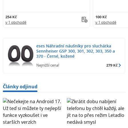
254 Kč
100 Kč
v 1 obchodě
v 1 obchodě
eses Náhradní náušníky pro sluchátka
Sennheiser GSP 300, 301, 302, 303, 350 a
370 - Černé, kožené
Nejnižší cena!
279 Kč
Články odjinud