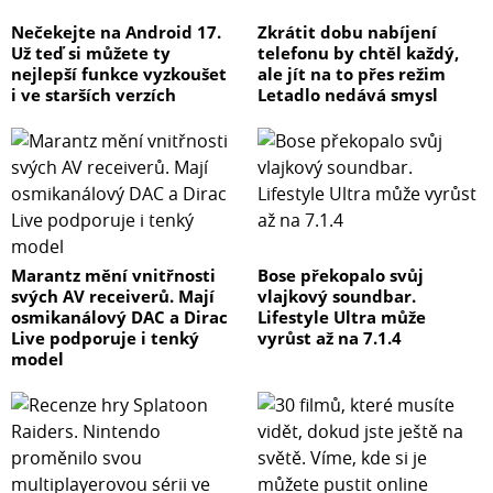
Nečekejte na Android 17.
Zkrátit dobu nabíjení
Už teď si můžete ty
telefonu by chtěl každý,
nejlepší funkce vyzkoušet
ale jít na to přes režim
i ve starších verzích
Letadlo nedává smysl
Marantz mění vnitřnosti
Bose překopalo svůj
svých AV receiverů. Mají
vlajkový soundbar.
osmikanálový DAC a Dirac
Lifestyle Ultra může
Live podporuje i tenký
vyrůst až na 7.1.4
model