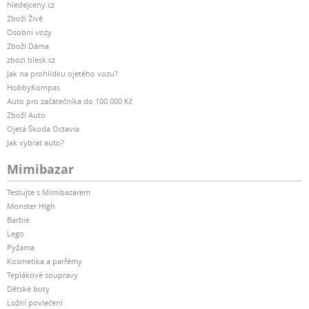
hledejceny.cz
Zboží Živě
Osobní vozy
Zboží Dáma
zbozi.blesk.cz
Jak na prohlídku ojetého vozu?
HobbyKompas
Auto pro začátečníka do 100 000 Kč
Zboží Auto
Ojetá Škoda Octavia
Jak vybrat auto?
Mimibazar
Testujte s Mimibazarem
Monster High
Barbie
Lego
Pyžama
Kosmetika a parfémy
Teplákové soupravy
Dětské boty
Ložní povlečení