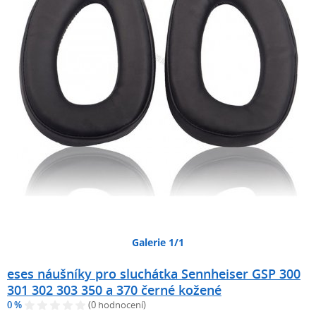
Galerie 1/1
eses náušníky pro sluchátka Sennheiser GSP 300
301 302 303 350 a 370 černé kožené
0 %
(0 hodnocení)