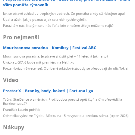
vším pomůže rýmovník
Jak se zdravě zchladit v tropických vedrech: Co pomáhá a kdy už riskujete úpal
Úpal a úžeh: Jak je poznat a jak se z nich rychle vyléčit
Parazité v nás: Kterým se u nás líbí a kde v našem těle je můžeme najít?
Pro nejmenší
Mourissonova poradna
Komiksy
Festival ABC
Mourrisonova poradna: Je zdravé si čistit pleť v 11 letech? Jak na to?
Ukázka z GTA 6 bude mít premiéru na Netflixu
Forza Horizon 6 (recenze): Oblíbené arkádové závody se přesouvají do ulic Tokia!
Video
Prostor X
Branky, body, kokoti
Fortuna liga
Tvůrci StarDance o změnách: Proč budou porotci opět čtyři a čím přesvědčila
Burkiewiczová?
František Laurin pohřeb
Ochmelka vylezl ve Frýdku-Místku na 15 m vysokou lezeckou stěnu. (srpen 2026)
Nákupy