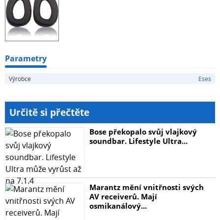
GSP 370
Balení obsahuje jeden pár náušníků.
Parametry
Výrobce
Eses
Určitě si přečtěte
Bose překopalo svůj vlajkový
soundbar. Lifestyle Ultra...
Marantz mění vnitřnosti svých
AV receiverů. Mají
osmikanálový...