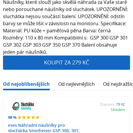
Náušníky, které slouží jako skvělá náhrada za Vaše staré
nebo porouchané náušníky od sluchátek. UPOZORNĚNÍ:
sluchátka nejsou součástí balení. UPOZORNĚNÍ: odstín
barvy se může lišit v závislosti na monitoru. Specifikace:
Materiál: PU kůže + paměťová pěna Barva: černá
Rozměry: 110 x 80 mm Kompatibilní s: GSP 300 GSP 301
GSP 302 GSP 303 GSP 350 GSP 370 Balení obsahuje
jeden pár náušníků.
KOUPIT ZA 279 KČ
Od nejoblíbenějších
Od nejlevnějších
Od nejdražší
Doprava:
79 Kč
Skladem
98 %
eses Náhradní náušníky pro
sluchátka Sennheiser GSP 300, 301,