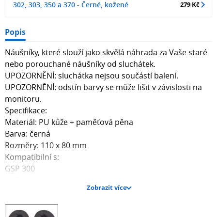
302, 303, 350 a 370 - Černé, kožené
279 Kč
Popis
Náušníky, které slouží jako skvělá náhrada za Vaše staré
nebo porouchané náušníky od sluchátek.
UPOZORNĚNÍ: sluchátka nejsou součástí balení.
UPOZORNĚNÍ: odstín barvy se může lišit v závislosti na
monitoru.
Specifikace:
Materiál: PU kůže + paměťová pěna
Barva: černá
Rozměry: 110 x 80 mm
Kompatibilní s:
GSP 300
GSP 301
Zobrazit více
GSP 302
GSP 303
GSP 350