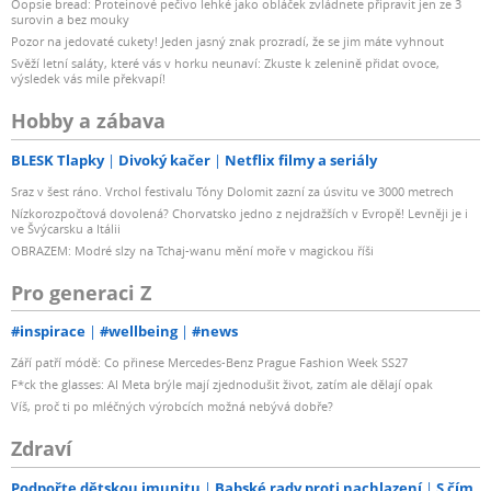
Oopsie bread: Proteinové pečivo lehké jako obláček zvládnete připravit jen ze 3
surovin a bez mouky
Pozor na jedovaté cukety! Jeden jasný znak prozradí, že se jim máte vyhnout
Svěží letní saláty, které vás v horku neunaví: Zkuste k zelenině přidat ovoce,
výsledek vás mile překvapí!
Hobby a zábava
BLESK Tlapky
Divoký kačer
Netflix filmy a seriály
Sraz v šest ráno. Vrchol festivalu Tóny Dolomit zazní za úsvitu ve 3000 metrech
Nízkorozpočtová dovolená? Chorvatsko jedno z nejdražších v Evropě! Levněji je i
ve Švýcarsku a Itálii
OBRAZEM: Modré slzy na Tchaj-wanu mění moře v magickou říši
Pro generaci Z
#inspirace
#wellbeing
#news
Září patří módě: Co přinese Mercedes-Benz Prague Fashion Week SS27
F*ck the glasses: AI Meta brýle mají zjednodušit život, zatím ale dělají opak
Víš, proč ti po mléčných výrobcích možná nebývá dobře?
Zdraví
Podpořte dětskou imunitu
Babské rady proti nachlazení
S čím