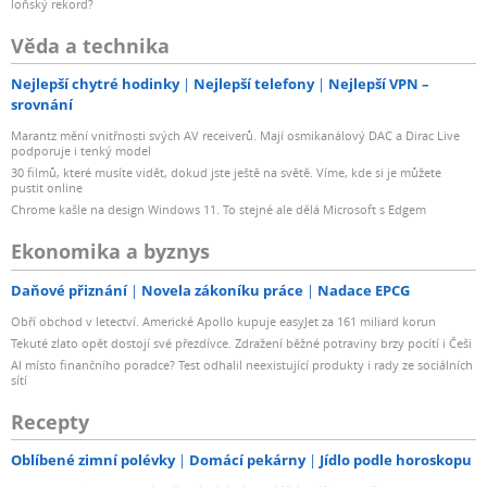
loňský rekord?
Věda a technika
Nejlepší chytré hodinky
Nejlepší telefony
Nejlepší VPN –
srovnání
Marantz mění vnitřnosti svých AV receiverů. Mají osmikanálový DAC a Dirac Live
podporuje i tenký model
30 filmů, které musíte vidět, dokud jste ještě na světě. Víme, kde si je můžete
pustit online
Chrome kašle na design Windows 11. To stejné ale dělá Microsoft s Edgem
Ekonomika a byznys
Daňové přiznání
Novela zákoníku práce
Nadace EPCG
Obří obchod v letectví. Americké Apollo kupuje easyJet za 161 miliard korun
Tekuté zlato opět dostojí své přezdívce. Zdražení běžné potraviny brzy pocítí i Češi
AI místo finančního poradce? Test odhalil neexistující produkty i rady ze sociálních
sítí
Recepty
Oblíbené zimní polévky
Domácí pekárny
Jídlo podle horoskopu