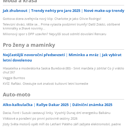
Móda a krása
Jak zhubnout
Trendy nehty pro jaro 2025
Nové make-up trendy
Gottova dcera zveřejnila nový klip: Charlotte je jako Olivie Rodrigo!
Televizní diváci, těšte se... Prima vytasila podzimní trumfy! Další Zrádci, oblíbené
kriminálky a žhavé novinky...
Milionový spor s DPP uzavřen? Nejvyšší soud odmítl dovolání Rencaru
Pro ženy a maminky
Nejčastější novoroční předsevzetí
Miminko a mráz
Jak vybírat
letní dovolenou
Hlasatelka a moderátorka Saskia Burešová (80) - Smrt manžela ji zdrtila! Co jí vrátilo
chuť žít?
Veggie Burritos
KVÍZ: Rafťáci. Otestujte své znalosti kultovní letní komedie
Auto-moto
Alko-kalkulačka
Rallye Dakar 2025
Dálniční známka 2025
Dacia, Ford i Suzuki zastavují linky. Vyschlý Dunaj drtí energetiku Balkánu
Vítězové a poražení po první polovině sezóny 2026
Jízdy Světa motorů opět míří do Letňan! Pátého září zažijete elektromobil, padne