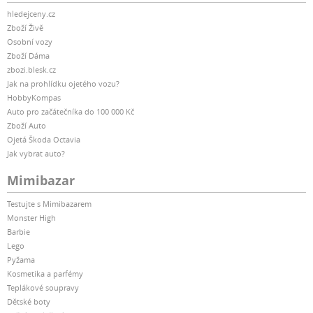
hledejceny.cz
Zboží Živě
Osobní vozy
Zboží Dáma
zbozi.blesk.cz
Jak na prohlídku ojetého vozu?
HobbyKompas
Auto pro začátečníka do 100 000 Kč
Zboží Auto
Ojetá Škoda Octavia
Jak vybrat auto?
Mimibazar
Testujte s Mimibazarem
Monster High
Barbie
Lego
Pyžama
Kosmetika a parfémy
Teplákové soupravy
Dětské boty