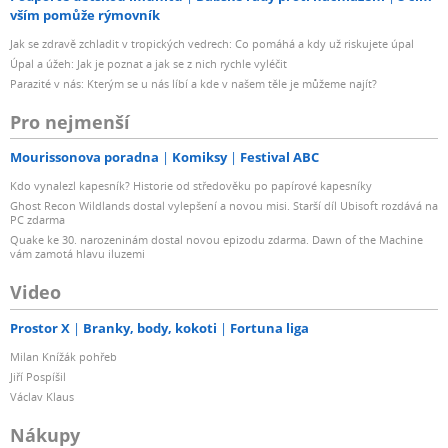
vším pomůže rýmovník
Jak se zdravě zchladit v tropických vedrech: Co pomáhá a kdy už riskujete úpal
Úpal a úžeh: Jak je poznat a jak se z nich rychle vyléčit
Parazité v nás: Kterým se u nás líbí a kde v našem těle je můžeme najít?
Pro nejmenší
Mourissonova poradna
Komiksy
Festival ABC
Kdo vynalezl kapesník? Historie od středověku po papírové kapesníky
Ghost Recon Wildlands dostal vylepšení a novou misi. Starší díl Ubisoft rozdává na
PC zdarma
Quake ke 30. narozeninám dostal novou epizodu zdarma. Dawn of the Machine
vám zamotá hlavu iluzemi
Video
Prostor X
Branky, body, kokoti
Fortuna liga
Milan Knížák pohřeb
Jiří Pospíšil
Václav Klaus
Nákupy