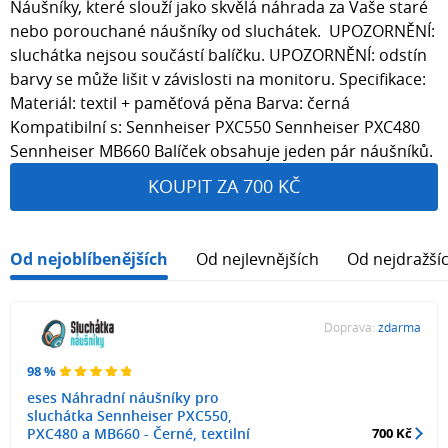
Náušníky, které slouží jako skvělá náhrada za Vaše staré
nebo porouchané náušníky od sluchátek. UPOZORNĚNÍ:
sluchátka nejsou součástí balíčku. UPOZORNĚNÍ: odstín
barvy se může lišit v závislosti na monitoru. Specifikace:
Materiál: textil + paměťová pěna Barva: černá
Kompatibilní s: Sennheiser PXC550 Sennheiser PXC480
Sennheiser MB660 Balíček obsahuje jeden pár náušníků.
KOUPIT ZA 700 KČ
Od nejoblíbenějších
Od nejlevnějších
Od nejdražší
Doprava:
zdarma
98 %
eses Náhradní náušníky pro
sluchátka Sennheiser PXC550,
PXC480 a MB660 - Černé, textilní
700 Kč