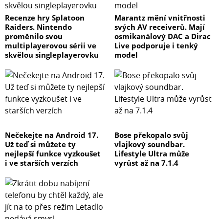
Recenze hry Splatoon
Marantz mění vnitřnosti
Raiders. Nintendo
svých AV receiverů. Mají
proměnilo svou
osmikanálový DAC a Dirac
multiplayerovou sérii ve
Live podporuje i tenký
skvělou singleplayerovku
model
Nečekejte na Android 17.
Bose překopalo svůj
Už teď si můžete ty
vlajkový soundbar.
nejlepší funkce vyzkoušet
Lifestyle Ultra může
i ve starších verzích
vyrůst až na 7.1.4