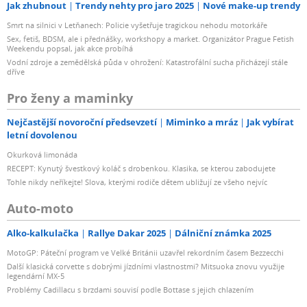
Jak zhubnout
Trendy nehty pro jaro 2025
Nové make-up trendy
Smrt na silnici v Letňanech: Policie vyšetřuje tragickou nehodu motorkáře
Sex, fetiš, BDSM, ale i přednášky, workshopy a market. Organizátor Prague Fetish
Weekendu popsal, jak akce probíhá
Vodní zdroje a zemědělská půda v ohrožení: Katastrofální sucha přicházejí stále
dříve
Pro ženy a maminky
Nejčastější novoroční předsevzetí
Miminko a mráz
Jak vybírat
letní dovolenou
Okurková limonáda
RECEPT: Kynutý švestkový koláč s drobenkou. Klasika, se kterou zabodujete
Tohle nikdy neříkejte! Slova, kterými rodiče dětem ubližují ze všeho nejvíc
Auto-moto
Alko-kalkulačka
Rallye Dakar 2025
Dálniční známka 2025
MotoGP: Páteční program ve Velké Británii uzavřel rekordním časem Bezzecchi
Další klasická corvette s dobrými jízdními vlastnostmi? Mitsuoka znovu využije
legendární MX-5
Problémy Cadillacu s brzdami souvisí podle Bottase s jejich chlazením