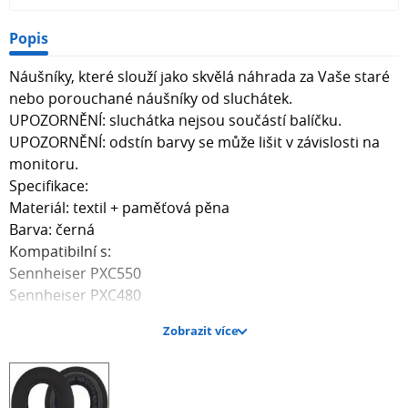
Popis
Náušníky, které slouží jako skvělá náhrada za Vaše staré
nebo porouchané náušníky od sluchátek.
UPOZORNĚNÍ: sluchátka nejsou součástí balíčku.
UPOZORNĚNÍ: odstín barvy se může lišit v závislosti na
monitoru.
Specifikace:
Materiál: textil + paměťová pěna
Barva: černá
Kompatibilní s:
Sennheiser PXC550
Sennheiser PXC480
Sennheiser MB660
Zobrazit více
Balíček obsahuje jeden pár náušníků.