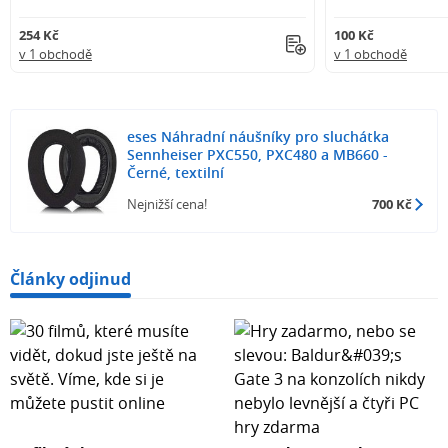
254 Kč
100 Kč
v 1 obchodě
v 1 obchodě
eses Náhradní náušníky pro sluchátka
Sennheiser PXC550, PXC480 a MB660 -
Černé, textilní
Nejnižší cena!
700 Kč
Články odjinud