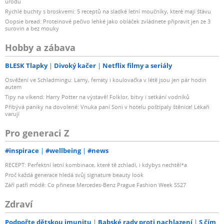
úrodu
Rychlé buchty s broskvemi: 5 receptů na sladké letní moučníky, které mají šťávu
Oopsie bread: Proteinové pečivo lehké jako obláček zvládnete připravit jen ze 3
surovin a bez mouky
Hobby a zábava
BLESK Tlapky
Divoký kačer
Netflix filmy a seriály
Osvěžení ve Schladmingu: Lamy, ferraty i koulovačka v létě jsou jen pár hodin
autem
Tipy na víkend: Harry Potter na výstavě! Folklor, bitvy i setkání vodníků
Přibývá paniky na dovolené: Vnuka paní Soni v hotelu poštípaly štěnice! Lékaři
varují
Pro generaci Z
#inspirace
#wellbeing
#news
RECEPT: Perfektní letní kombinace, které tě zchladí, i kdybys nechtěl*a
Proč každá generace hledá svůj signature beauty look
Září patří módě: Co přinese Mercedes-Benz Prague Fashion Week SS27
Zdraví
Podpořte dětskou imunitu
Babské rady proti nachlazení
S čím