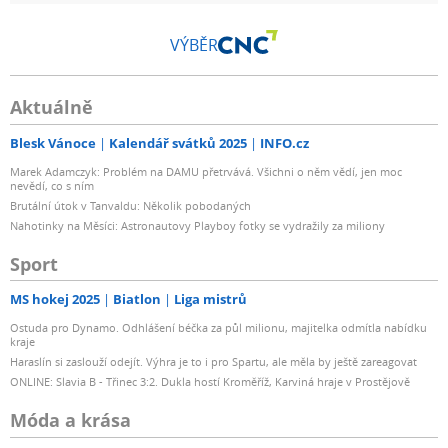
VÝBĚR
Aktuálně
Blesk Vánoce
Kalendář svátků 2025
INFO.cz
Marek Adamczyk: Problém na DAMU přetrvává. Všichni o něm vědí, jen moc
nevědí, co s ním
Brutální útok v Tanvaldu: Několik pobodaných
Nahotinky na Měsíci: Astronautovy Playboy fotky se vydražily za miliony
Sport
MS hokej 2025
Biatlon
Liga mistrů
Ostuda pro Dynamo. Odhlášení béčka za půl milionu, majitelka odmítla nabídku
kraje
Haraslín si zaslouží odejít. Výhra je to i pro Spartu, ale měla by ještě zareagovat
ONLINE: Slavia B - Třinec 3:2. Dukla hostí Kroměříž, Karviná hraje v Prostějově
Móda a krása