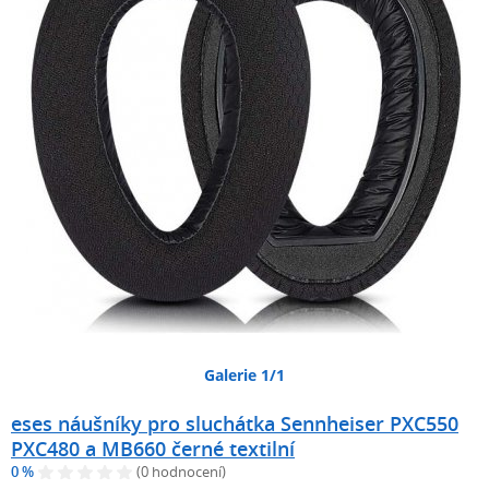
Galerie 1/1
eses náušníky pro sluchátka Sennheiser PXC550
PXC480 a MB660 černé textilní
0 %
(0 hodnocení)