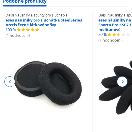
Podobné produkty
Další Náušníky a špunty pro sluchátka
Další Náušníky a špu
eses náušníky pro sluchátka SteelSeries
eses náušníky na
Arctis černé látkové se švy
Sporta Pro KSC7 1
molitanové
100 %
50 %
(1 hodnocení)
(1 hodnocení)
Previous
Next