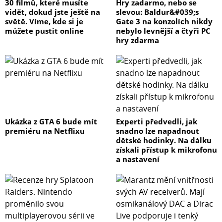
30 filmů, které musíte
Hry zadarmo, nebo se
vidět, dokud jste ještě na
slevou: Baldur&#039;s
světě. Víme, kde si je
Gate 3 na konzolích nikdy
můžete pustit online
nebylo levnější a čtyři PC
hry zdarma
Ukázka z GTA 6 bude mít
Experti předvedli, jak
premiéru na Netflixu
snadno lze napadnout
dětské hodinky. Na dálku
získali přístup k mikrofonu
a nastavení