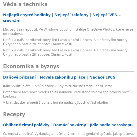
Věda a technika
Nejlepší chytré hodinky
Nejlepší telefony
Nejlepší VPN –
srovnání
Microsoft se nepoučil. Ve Windows potichu instaluje OneDrive Photos, které nelze
odinstalovat
Netflix a další na víkend: nový Ted Lasso a akční Lioness. Ale především horory
Úkryt nebo past a 28 let poté: Chrám z kostí
Netflix a další na víkend: nový Ted Lasso a akční Lioness. Ale především horory
Úkryt nebo past a 28 let poté: Chrám z kostí
Ekonomika a byznys
Daňové přiznání
Novela zákoníku práce
Nadace EPCG
Itálie vyklízí pláže. První plážové kluby mizí, turisté změnu pocítí brzy
Potenciální zachránce Soleku zrušil nabídku. Zadlužené solární společnosti hrozí
konkurz
V bratislavské rafinerii Slovnaft hořela nádrž, výbuch otřásl okolím
Recepty
Oblíbené zimní polévky
Domácí pekárny
Jídlo podle horoskopu
Cuketová zmrzlina? Vyzkoušejte nečekaný letní hit a geniální způsob, jak zpracovat