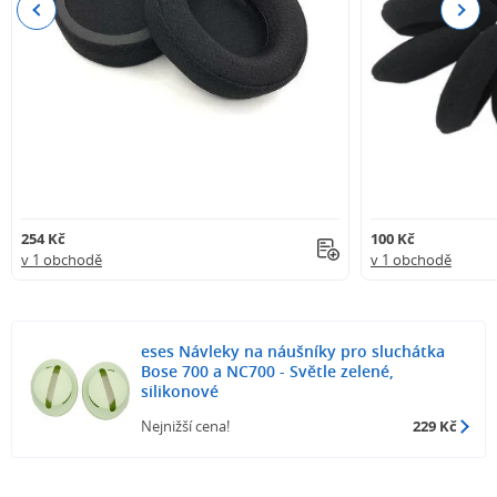
Previous
Next
254 Kč
100 Kč
v 1 obchodě
v 1 obchodě
eses Návleky na náušníky pro sluchátka
Bose 700 a NC700 - Světle zelené,
silikonové
Nejnižší cena!
229 Kč