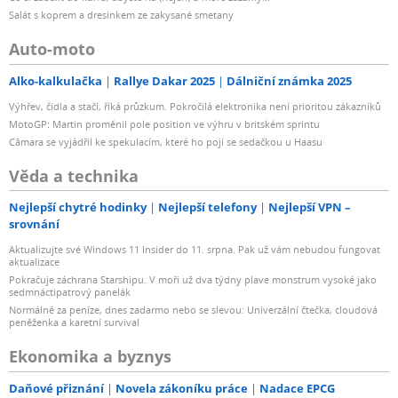
Salát s koprem a dresinkem ze zakysané smetany
Auto-moto
Alko-kalkulačka
Rallye Dakar 2025
Dálniční známka 2025
Výhřev, čidla a stačí, říká průzkum. Pokročilá elektronika není prioritou zákazníků
MotoGP: Martin proměnil pole position ve výhru v britském sprintu
Câmara se vyjádřil ke spekulacím, které ho pojí se sedačkou u Haasu
Věda a technika
Nejlepší chytré hodinky
Nejlepší telefony
Nejlepší VPN –
srovnání
Aktualizujte své Windows 11 Insider do 11. srpna. Pak už vám nebudou fungovat
aktualizace
Pokračuje záchrana Starshipu. V moři už dva týdny plave monstrum vysoké jako
sedmnáctipatrový panelák
Normálně za peníze, dnes zadarmo nebo se slevou: Univerzální čtečka, cloudová
peněženka a karetní survival
Ekonomika a byznys
Daňové přiznání
Novela zákoníku práce
Nadace EPCG