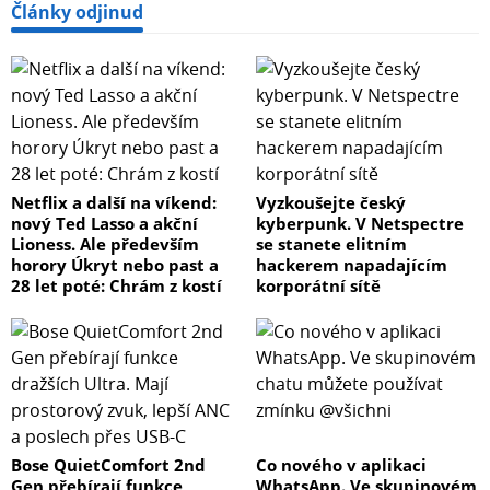
Články odjinud
Netflix a další na víkend:
Vyzkoušejte český
nový Ted Lasso a akční
kyberpunk. V Netspectre
Lioness. Ale především
se stanete elitním
horory Úkryt nebo past a
hackerem napadajícím
28 let poté: Chrám z kostí
korporátní sítě
Bose QuietComfort 2nd
Co nového v aplikaci
Gen přebírají funkce
WhatsApp. Ve skupinovém