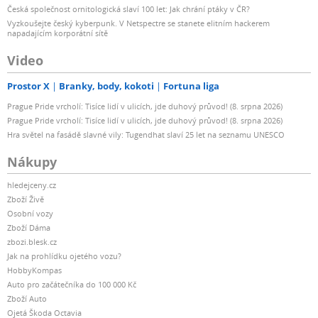
Česká společnost ornitologická slaví 100 let: Jak chrání ptáky v ČR?
Vyzkoušejte český kyberpunk. V Netspectre se stanete elitním hackerem
napadajícím korporátní sítě
Video
Prostor X
Branky, body, kokoti
Fortuna liga
Prague Pride vrcholí: Tisíce lidí v ulicích, jde duhový průvod! (8. srpna 2026)
Prague Pride vrcholí: Tisíce lidí v ulicích, jde duhový průvod! (8. srpna 2026)
Hra světel na fasádě slavné vily: Tugendhat slaví 25 let na seznamu UNESCO
Nákupy
hledejceny.cz
Zboží Živě
Osobní vozy
Zboží Dáma
zbozi.blesk.cz
Jak na prohlídku ojetého vozu?
HobbyKompas
Auto pro začátečníka do 100 000 Kč
Zboží Auto
Ojetá Škoda Octavia