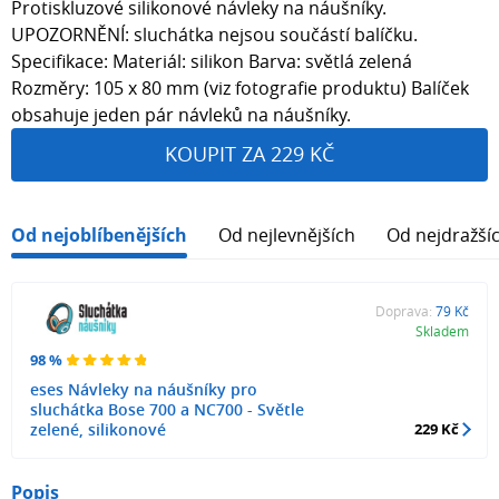
Protiskluzové silikonové návleky na náušníky.
UPOZORNĚNÍ: sluchátka nejsou součástí balíčku.
Specifikace: Materiál: silikon Barva: světlá zelená
Rozměry: 105 x 80 mm (viz fotografie produktu) Balíček
obsahuje jeden pár návleků na náušníky.
KOUPIT ZA 229 KČ
Od nejoblíbenějších
Od nejlevnějších
Od nejdražší
Doprava:
79 Kč
Skladem
98 %
eses Návleky na náušníky pro
sluchátka Bose 700 a NC700 - Světle
zelené, silikonové
229 Kč
Popis