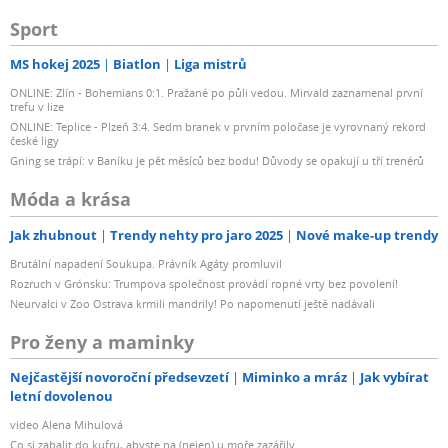
Sport
MS hokej 2025
Biatlon
Liga mistrů
ONLINE: Zlín - Bohemians 0:1. Pražané po půli vedou. Mirvald zaznamenal první
trefu v lize
ONLINE: Teplice - Plzeň 3:4. Sedm branek v prvním poločase je vyrovnaný rekord
české ligy
Gning se trápí: v Baníku je pět měsíců bez bodu! Důvody se opakují u tří trenérů
Móda a krása
Jak zhubnout
Trendy nehty pro jaro 2025
Nové make-up trendy
Brutální napadení Soukupa. Právník Agáty promluvil
Rozruch v Grónsku: Trumpova společnost provádí ropné vrty bez povolení!
Neurvalci v Zoo Ostrava krmili mandrily! Po napomenutí ještě nadávali
Pro ženy a maminky
Nejčastější novoroční předsevzetí
Miminko a mráz
Jak vybírat
letní dovolenou
video Alena Mihulová
Co si zabalit do kufru, abyste na (nejen) u moře zazářily...