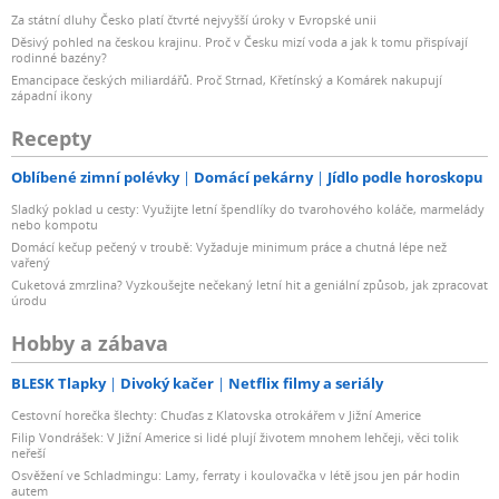
Za státní dluhy Česko platí čtvrté nejvyšší úroky v Evropské unii
Děsivý pohled na českou krajinu. Proč v Česku mizí voda a jak k tomu přispívají
rodinné bazény?
Emancipace českých miliardářů. Proč Strnad, Křetínský a Komárek nakupují
západní ikony
Recepty
Oblíbené zimní polévky
Domácí pekárny
Jídlo podle horoskopu
Sladký poklad u cesty: Využijte letní špendlíky do tvarohového koláče, marmelády
nebo kompotu
Domácí kečup pečený v troubě: Vyžaduje minimum práce a chutná lépe než
vařený
Cuketová zmrzlina? Vyzkoušejte nečekaný letní hit a geniální způsob, jak zpracovat
úrodu
Hobby a zábava
BLESK Tlapky
Divoký kačer
Netflix filmy a seriály
Cestovní horečka šlechty: Chuďas z Klatovska otrokářem v Jižní Americe
Filip Vondrášek: V Jižní Americe si lidé plují životem mnohem lehčeji, věci tolik
neřeší
Osvěžení ve Schladmingu: Lamy, ferraty i koulovačka v létě jsou jen pár hodin
autem