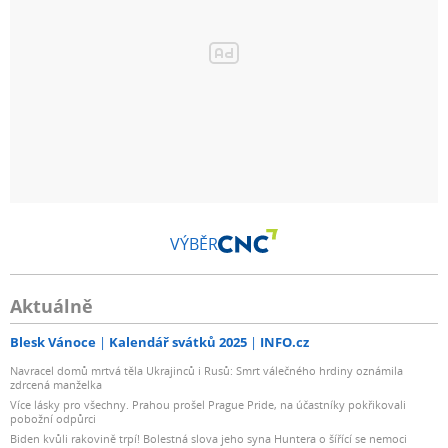
VÝBĚR
Aktuálně
Blesk Vánoce
Kalendář svátků 2025
INFO.cz
Navracel domů mrtvá těla Ukrajinců i Rusů: Smrt válečného hrdiny oznámila
zdrcená manželka
Více lásky pro všechny. Prahou prošel Prague Pride, na účastníky pokřikovali
pobožní odpůrci
Biden kvůli rakovině trpí! Bolestná slova jeho syna Huntera o šířící se nemoci