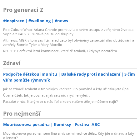
Pro generaci Z
#inspirace
#wellbeing
#news
Pop Culture Wrap: Ariana Grande promluvila o svém ústupu z veřejného života a
Sophia z KATSEYE si dává pauzu od skupiny
Alt news: MGK v tom zas lítá, Jared Leto byl obviněný ze sexuálního obtěžování a
zemřely Bonnie Tyler a Mary Morello
RECEPT: Perfektní letní kombinace, které tě zchladí, i kdybys nechtěl*a
Zdraví
Podpořte dětskou imunitu
Babské rady proti nachlazení
S čím
vším pomůže rýmovník
Jak se zdravě zchladit v tropických vedrech: Co pomáhá a kdy už riskujete úpal
Úpal a úžeh: Jak je poznat a jak se z nich rychle vyléčit
Parazité v nás: Kterým se u nás líbí a kde v našem těle je můžeme najít?
Pro nejmenší
Mourissonova poradna
Komiksy
Festival ABC
Mourrisonova poradna: Jsem líná a nic se mi nechce dělat: Kdy jde o únavu a kdy
o lenost?