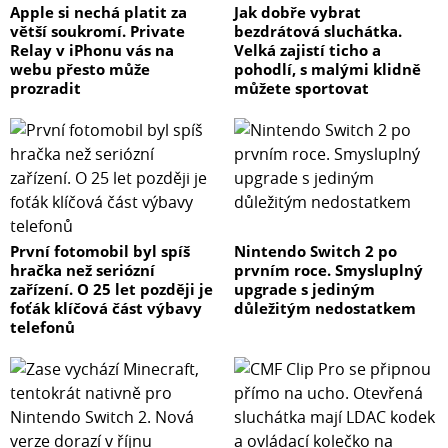
Apple si nechá platit za
Jak dobře vybrat
větší soukromí. Private
bezdrátová sluchátka.
Relay v iPhonu vás na
Velká zajistí ticho a
webu přesto může
pohodlí, s malými klidně
prozradit
můžete sportovat
První fotomobil byl spíš
Nintendo Switch 2 po
hračka než seriózní
prvním roce. Smysluplný
zařízení. O 25 let později je
upgrade s jediným
foťák klíčová část výbavy
důležitým nedostatkem
telefonů