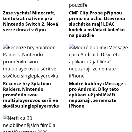
Zase vychází Minecraft,
CMF Clip Pro se připnou
tentokrát nativně pro
přímo na ucho. Otevřená
Nintendo Switch 2. Nová
sluchátka mají LDAC
verze dorazí v říjnu
kodek a ovládací kolečko
na pouzdře
Recenze hry Splatoon
Modré bubliny iMessage i
Raiders. Nintendo
pro Android. Díky této
proměnilo svou
aplikaci už jablíčkáři
multiplayerovou sérii ve
nepoznají, že nemáte
skvělou singleplayerovku
iPhone