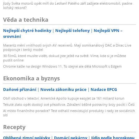
Jízdy Světa motorů opět míří do Letňan! Pátého září zažijete elektromobil, padne
loňský rekord?
Věda a technika
Nejlepší chytré hodinky
Nejlepší telefony
Nejlepší VPN –
srovnání
Marantz mění vnitřnosti svých AV receiverů. Mají osmikanálový DAC a Dirac Live
podporuje i tenký model
30 filmů, které musíte vidět, dokud jste ještě na světě. Víme, kde si je můžete
pustit online
Chrome kašle na design Windows 11. To stejné ale dělá Microsoft s Edgem
Ekonomika a byznys
Daňové přiznání
Novela zákoníku práce
Nadace EPCG
Obří obchod v letectví. Americké Apollo kupuje easyJet za 161 miliard korun
Tekuté zlato opět dostojí své přezdívce. Zdražení běžné potraviny brzy pocítí i Češi
AI místo finančního poradce? Test odhalil neexistující produkty i rady ze sociálních
sítí
Recepty
Oblíbené zimní polévky
Domácí pekárny
Jídlo podle horoskopu