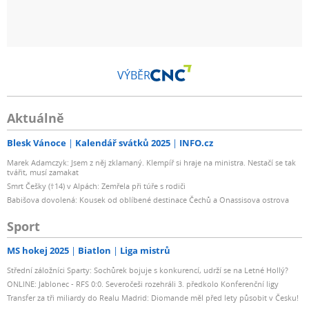
VÝBĚR
Aktuálně
Blesk Vánoce
Kalendář svátků 2025
INFO.cz
Marek Adamczyk: Jsem z něj zklamaný. Klempíř si hraje na ministra. Nestačí se tak
tvářit, musí zamakat
Smrt Češky (†14) v Alpách: Zemřela při túře s rodiči
Babišova dovolená: Kousek od oblíbené destinace Čechů a Onassisova ostrova
Sport
MS hokej 2025
Biatlon
Liga mistrů
Střední záložníci Sparty: Sochůrek bojuje s konkurencí, udrží se na Letné Hollý?
ONLINE: Jablonec - RFS 0:0. Severočeši rozehráli 3. předkolo Konferenční ligy
Transfer za tři miliardy do Realu Madrid: Diomande měl před lety působit v Česku!