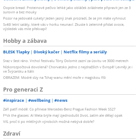
Oopsie bread: Proteinové pečivo lehké jako obláček zvládnete připravit jen ze 3
surovin a bez mouky
Pozor na jedovaté cukety! Jeden jasný znak prozradí, že se jim máte vyhnout
Svěží letní saláty, které vás v horku neunaví: Zkuste k zelenině přidat ovoce,
výsledek vás mile překvapí!
Hobby a zábava
BLESK Tlapky
Divoký kačer
Netflix filmy a seriály
Sraz v šest ráno. Vrchol festivalu Tóny Dolomit zazní za úsvitu ve 3000 metrech
Nízkorozpočtová dovolená? Chorvatsko jedno z nejdražších v Evropě! Levněji je i
ve Švýcarsku a Itálii
OBRAZEM: Modré slzy na Tchaj-wanu mění moře v magickou říši
Pro generaci Z
#inspirace
#wellbeing
#news
Září patří módě: Co přinese Mercedes-Benz Prague Fashion Week SS27
F*ck the glasses: AI Meta brýle mají zjednodušit život, zatím ale dělají opak
Víš, proč ti po mléčných výrobcích možná nebývá dobře?
Zdraví