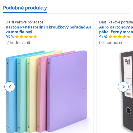
Podobné produkty
Další Pákové pořadače
Další Pákové pořad
Karton P+P Pastelini 4 kroužkový pořadač A4
Auro Kartonový p
20 mm fialový
páka, černý mra
96 %
97 %
(7 hodnocení)
(23 hodnocení)
Previous
Next