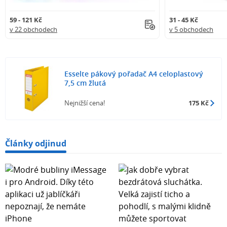
59 - 121 Kč
31 - 45 Kč
v 22 obchodech
v 5 obchodech
Esselte pákový pořadač A4 celoplastový
7,5 cm žlutá
Nejnižší cena!
175 Kč
Články odjinud