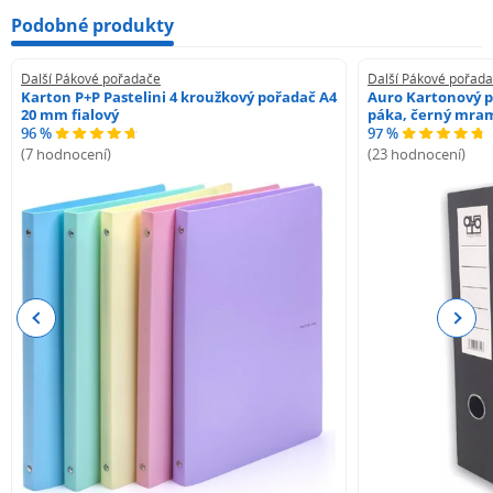
Podobné produkty
Další Pákové pořadače
Další Pákové pořad
Karton P+P Pastelini 4 kroužkový pořadač A4
Auro Kartonový p
20 mm fialový
páka, černý mra
96 %
97 %
(7 hodnocení)
(23 hodnocení)
Previous
Next