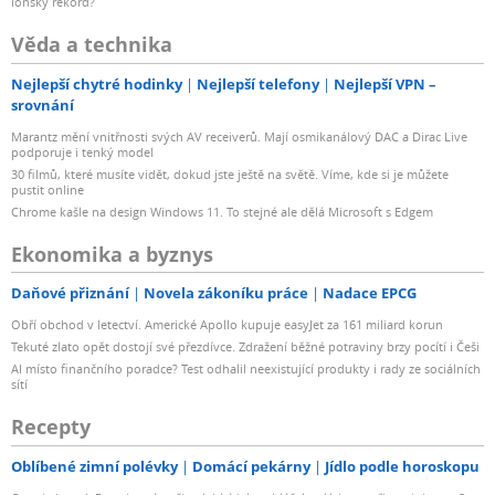
loňský rekord?
Věda a technika
Nejlepší chytré hodinky
Nejlepší telefony
Nejlepší VPN –
srovnání
Marantz mění vnitřnosti svých AV receiverů. Mají osmikanálový DAC a Dirac Live
podporuje i tenký model
30 filmů, které musíte vidět, dokud jste ještě na světě. Víme, kde si je můžete
pustit online
Chrome kašle na design Windows 11. To stejné ale dělá Microsoft s Edgem
Ekonomika a byznys
Daňové přiznání
Novela zákoníku práce
Nadace EPCG
Obří obchod v letectví. Americké Apollo kupuje easyJet za 161 miliard korun
Tekuté zlato opět dostojí své přezdívce. Zdražení běžné potraviny brzy pocítí i Češi
AI místo finančního poradce? Test odhalil neexistující produkty i rady ze sociálních
sítí
Recepty
Oblíbené zimní polévky
Domácí pekárny
Jídlo podle horoskopu