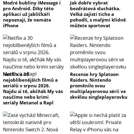
Modré bubliny iMessage i
Jak dobře vybrat
pro Android. Díky této
bezdrátová sluchátka.
aplikaci už jablíčkáři
Velká zajistí ticho a
nepoznají, že nemáte
pohodlí, s malými klidně
iPhone
můžete sportovat
Netflix a 30
Recenze hry Splatoon
nejoblíbenějších filmů a
Raiders. Nintendo
seriálů v srpnu 2026.
proměnilo svou
Najdu si tě, akčňák My vás
multiplayerovou sérii ve
naučíme nebo krimi
skvělou singleplayerovku
seriály Metanol a Rapl