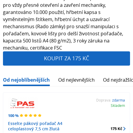
pro vždy přesné otevření a zavření mechaniky,
garantováno 10.000 použití, hřbetní kapsa s
vyměnitelným štítkem, hřbetní úchyt a uzavírací
mechanismus (Rado zámky) pro snazší manipulaci s
pořadačem, kovové lišty pro delší životnost pořadače,
kapacita 500 listů A4 (80 g/m2), 3 roky záruka na
mechaniku, certifikace FSC
KOUPIT ZA 175 KČ
Od nejoblíbenějších
Od nejlevnějších
Od nejdražší
Doprava:
zdarma
Skladem
100 %
Esselte pákový pořadač A4
celoplastový 7,5 cm žlutá
175 Kč