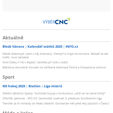
VÝBĚR
Aktuálně
Blesk Vánoce
Kalendář svátků 2025
INFO.cz
Marek Adamczyk: Jsem z něj zklamaný. Klempíř si hraje na ministra. Nestačí se tak
tvářit, musí zamakat
Smrt Češky (†14) v Alpách: Zemřela při túře s rodiči
Babišova dovolená: Kousek od oblíbené destinace Čechů a Onassisova ostrova
Sport
MS hokej 2025
Biatlon
Liga mistrů
Střední záložníci Sparty: Sochůrek bojuje s konkurencí, udrží se na Letné Hollý?
ONLINE: Jablonec - RFS 0:0. Severočeši rozehráli 3. předkolo Konferenční ligy
Transfer za tři miliardy do Realu Madrid: Diomande měl před lety působit v Česku!
Móda a krása