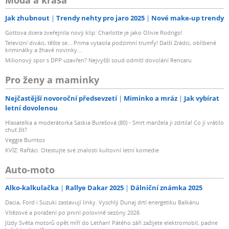
Jak zhubnout
Trendy nehty pro jaro 2025
Nové make-up trendy
Gottova dcera zveřejnila nový klip: Charlotte je jako Olivie Rodrigo!
Televizní diváci, těšte se... Prima vytasila podzimní trumfy! Další Zrádci, oblíbené
kriminálky a žhavé novinky...
Milionový spor s DPP uzavřen? Nejvyšší soud odmítl dovolání Rencaru
Pro ženy a maminky
Nejčastější novoroční předsevzetí
Miminko a mráz
Jak vybírat
letní dovolenou
Hlasatelka a moderátorka Saskia Burešová (80) - Smrt manžela ji zdrtila! Co jí vrátilo
chuť žít?
Veggie Burritos
KVÍZ: Rafťáci. Otestujte své znalosti kultovní letní komedie
Auto-moto
Alko-kalkulačka
Rallye Dakar 2025
Dálniční známka 2025
Dacia, Ford i Suzuki zastavují linky. Vyschlý Dunaj drtí energetiku Balkánu
Vítězové a poražení po první polovině sezóny 2026
Jízdy Světa motorů opět míří do Letňan! Pátého září zažijete elektromobil, padne