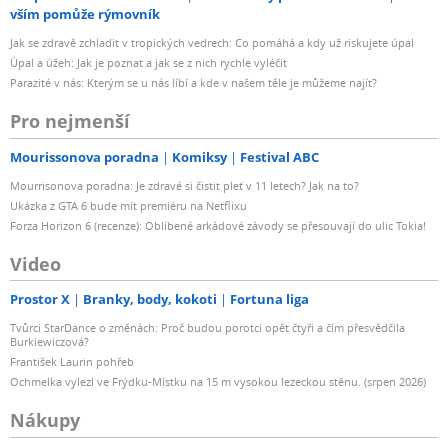
vším pomůže rýmovník
Jak se zdravě zchladit v tropických vedrech: Co pomáhá a kdy už riskujete úpal
Úpal a úžeh: Jak je poznat a jak se z nich rychle vyléčit
Parazité v nás: Kterým se u nás líbí a kde v našem těle je můžeme najít?
Pro nejmenší
Mourissonova poradna
Komiksy
Festival ABC
Mourrisonova poradna: Je zdravé si čistit pleť v 11 letech? Jak na to?
Ukázka z GTA 6 bude mít premiéru na Netflixu
Forza Horizon 6 (recenze): Oblíbené arkádové závody se přesouvají do ulic Tokia!
Video
Prostor X
Branky, body, kokoti
Fortuna liga
Tvůrci StarDance o změnách: Proč budou porotci opět čtyři a čím přesvědčila
Burkiewiczová?
František Laurin pohřeb
Ochmelka vylezl ve Frýdku-Místku na 15 m vysokou lezeckou stěnu. (srpen 2026)
Nákupy