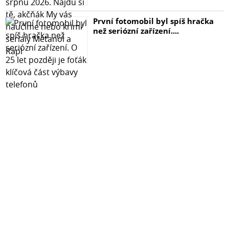
První fotomobil byl spíš hračka
než seriózní zařízení....