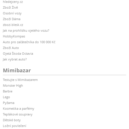
hledejceny.cz
Zboží Živě
Osobní vozy
Zboží Dáma
zbozi.blesk.cz
Jak na prohlídku ojetého vozu?
HobbyKompas
Auto pro začátečníka do 100 000 Kč
Zboží Auto
Ojetá Škoda Octavia
Jak vybrat auto?
Mimibazar
Testujte s Mimibazarem
Monster High
Barbie
Lego
Pyžama
Kosmetika a parfémy
Teplákové soupravy
Dětské boty
Ložní povlečení