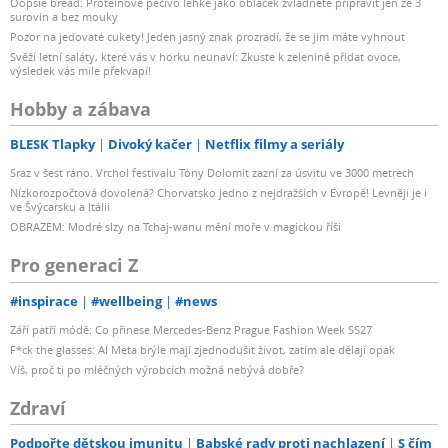
Oopsie bread: Proteinové pečivo lehké jako obláček zvládnete připravit jen ze 3
surovin a bez mouky
Pozor na jedovaté cukety! Jeden jasný znak prozradí, že se jim máte vyhnout
Svěží letní saláty, které vás v horku neunaví: Zkuste k zelenině přidat ovoce,
výsledek vás mile překvapí!
Hobby a zábava
BLESK Tlapky
Divoký kačer
Netflix filmy a seriály
Sraz v šest ráno. Vrchol festivalu Tóny Dolomit zazní za úsvitu ve 3000 metrech
Nízkorozpočtová dovolená? Chorvatsko jedno z nejdražších v Evropě! Levněji je i
ve Švýcarsku a Itálii
OBRAZEM: Modré slzy na Tchaj-wanu mění moře v magickou říši
Pro generaci Z
#inspirace
#wellbeing
#news
Září patří módě: Co přinese Mercedes-Benz Prague Fashion Week SS27
F*ck the glasses: AI Meta brýle mají zjednodušit život, zatím ale dělají opak
Víš, proč ti po mléčných výrobcích možná nebývá dobře?
Zdraví
Podpořte dětskou imunitu
Babské rady proti nachlazení
S čím