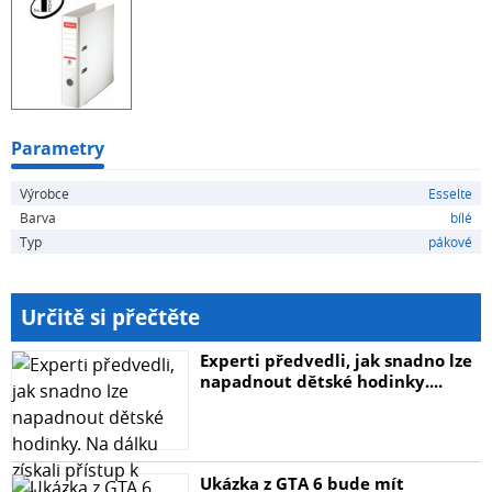
Rozměry (ŠxVxH): 72 x 318 x 290 mm. Pro formát A4.
Šířka hřbetu: 75 mm.
Parametry
Výrobce
Esselte
Barva
bílé
Typ
pákové
Určitě si přečtěte
Experti předvedli, jak snadno lze
napadnout dětské hodinky....
Ukázka z GTA 6 bude mít