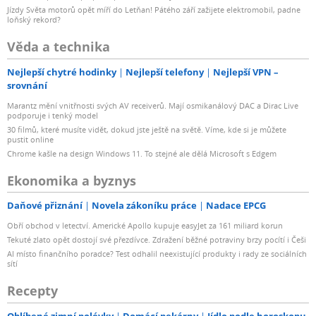
Jízdy Světa motorů opět míří do Letňan! Pátého září zažijete elektromobil, padne
loňský rekord?
Věda a technika
Nejlepší chytré hodinky
Nejlepší telefony
Nejlepší VPN –
srovnání
Marantz mění vnitřnosti svých AV receiverů. Mají osmikanálový DAC a Dirac Live
podporuje i tenký model
30 filmů, které musíte vidět, dokud jste ještě na světě. Víme, kde si je můžete
pustit online
Chrome kašle na design Windows 11. To stejné ale dělá Microsoft s Edgem
Ekonomika a byznys
Daňové přiznání
Novela zákoníku práce
Nadace EPCG
Obří obchod v letectví. Americké Apollo kupuje easyJet za 161 miliard korun
Tekuté zlato opět dostojí své přezdívce. Zdražení běžné potraviny brzy pocítí i Češi
AI místo finančního poradce? Test odhalil neexistující produkty i rady ze sociálních
sítí
Recepty
Oblíbené zimní polévky
Domácí pekárny
Jídlo podle horoskopu