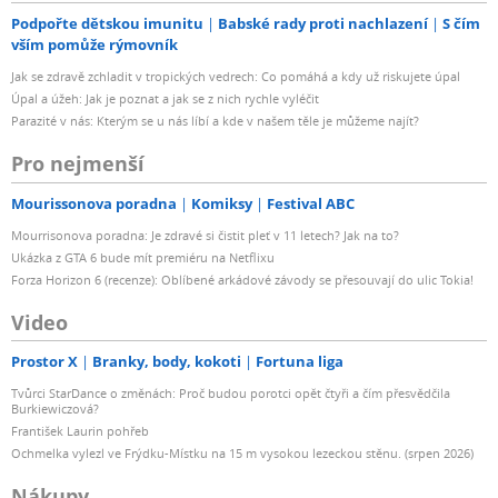
Podpořte dětskou imunitu
Babské rady proti nachlazení
S čím
vším pomůže rýmovník
Jak se zdravě zchladit v tropických vedrech: Co pomáhá a kdy už riskujete úpal
Úpal a úžeh: Jak je poznat a jak se z nich rychle vyléčit
Parazité v nás: Kterým se u nás líbí a kde v našem těle je můžeme najít?
Pro nejmenší
Mourissonova poradna
Komiksy
Festival ABC
Mourrisonova poradna: Je zdravé si čistit pleť v 11 letech? Jak na to?
Ukázka z GTA 6 bude mít premiéru na Netflixu
Forza Horizon 6 (recenze): Oblíbené arkádové závody se přesouvají do ulic Tokia!
Video
Prostor X
Branky, body, kokoti
Fortuna liga
Tvůrci StarDance o změnách: Proč budou porotci opět čtyři a čím přesvědčila
Burkiewiczová?
František Laurin pohřeb
Ochmelka vylezl ve Frýdku-Místku na 15 m vysokou lezeckou stěnu. (srpen 2026)
Nákupy