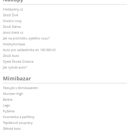
hledejceny.cz
Zboží Živě
Osobní vozy
Zboží Dáma
zbozi.blesk.cz
Jak na prohlídku ojetého vozu?
HobbyKompas
Auto pro začátečníka do 100 000 Kč
Zboží Auto
Ojetá Škoda Octavia
Jak vybrat auto?
Mimibazar
Testujte s Mimibazarem
Monster High
Barbie
Lego
Pyžama
Kosmetika a parfémy
Teplákové soupravy
Dětské boty