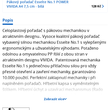
Pákový pořadač Esselte No.1 POWER
VIVIDA A4 7,5 cm - bílá
128 Kč
Popis
Celoplastový pořadač s pákovou mechanikou v
atraktivním designu.. Vysoce kvalitní pákový pořadač
vybavený silnou mechanikou Esselte No.1 s vylepšenými
ergonomickými a uživatelskými výhodami. Potaženo
odolnou a omyvatelnou PP fólií z obou stran v
atraktivním designu VIVIDA. Patentovaná mechanika
Esselte No.1 s jedinečnou přítlačnou silou pro vždy
přesné otevření a zavření mechaniky, garantováno
10.000 použití. Perfektní zaklapnutí mechaniky i při
naplněném pořadači. Hřbetní kapsa s vyměnitelným
štítkem. Hřbetní úchyt a uzavírací mechanismus (Rado
zámky) pro snazší manipulaci s pořadačem. Kovové lišty
Zobrazit více
pro delší životnost pořadače. Kapacita: 500 listů A4 (80
g/m2). 3 roky záruka na mechaniku, Certifikace FSC®.