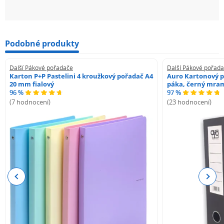
Podobné produkty
Další Pákové pořadače
Další Pákové pořad
Karton P+P Pastelini 4 kroužkový pořadač A4
Auro Kartonový p
20 mm fialový
páka, černý mra
96 %
97 %
(7 hodnocení)
(23 hodnocení)
Previous
Next