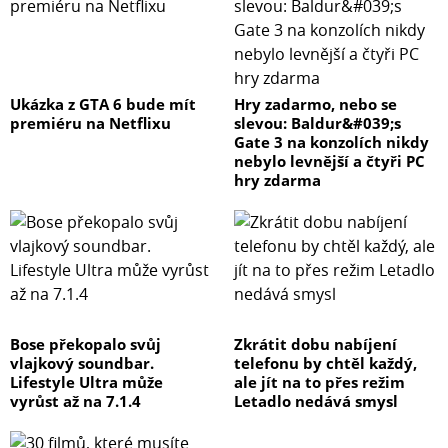
Ukázka z GTA 6 bude mít
Hry zadarmo, nebo se
premiéru na Netflixu
slevou: Baldur&#039;s
Gate 3 na konzolích nikdy
nebylo levnější a čtyři PC
hry zdarma
Bose překopalo svůj
Zkrátit dobu nabíjení
vlajkový soundbar.
telefonu by chtěl každý,
Lifestyle Ultra může
ale jít na to přes režim
vyrůst až na 7.1.4
Letadlo nedává smysl