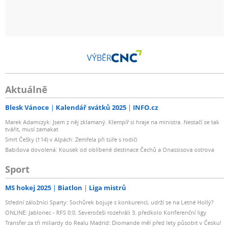
VÝBĚR
Aktuálně
Blesk Vánoce
Kalendář svátků 2025
INFO.cz
Marek Adamczyk: Jsem z něj zklamaný. Klempíř si hraje na ministra. Nestačí se tak
tvářit, musí zamakat
Smrt Češky (†14) v Alpách: Zemřela při túře s rodiči
Babišova dovolená: Kousek od oblíbené destinace Čechů a Onassisova ostrova
Sport
MS hokej 2025
Biatlon
Liga mistrů
Střední záložníci Sparty: Sochůrek bojuje s konkurencí, udrží se na Letné Hollý?
ONLINE: Jablonec - RFS 0:0. Severočeši rozehráli 3. předkolo Konferenční ligy
Transfer za tři miliardy do Realu Madrid: Diomande měl před lety působit v Česku!