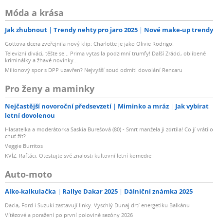
Móda a krása
Jak zhubnout
Trendy nehty pro jaro 2025
Nové make-up trendy
Gottova dcera zveřejnila nový klip: Charlotte je jako Olivie Rodrigo!
Televizní diváci, těšte se... Prima vytasila podzimní trumfy! Další Zrádci, oblíbené
kriminálky a žhavé novinky...
Milionový spor s DPP uzavřen? Nejvyšší soud odmítl dovolání Rencaru
Pro ženy a maminky
Nejčastější novoroční předsevzetí
Miminko a mráz
Jak vybírat
letní dovolenou
Hlasatelka a moderátorka Saskia Burešová (80) - Smrt manžela ji zdrtila! Co jí vrátilo
chuť žít?
Veggie Burritos
KVÍZ: Rafťáci. Otestujte své znalosti kultovní letní komedie
Auto-moto
Alko-kalkulačka
Rallye Dakar 2025
Dálniční známka 2025
Dacia, Ford i Suzuki zastavují linky. Vyschlý Dunaj drtí energetiku Balkánu
Vítězové a poražení po první polovině sezóny 2026