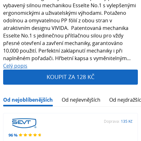
vybavený silnou mechanikou Esselte No.1 s vylepšenými
ergonomickými a uživatelskými výhodami. Potaženo
odolnou a omyvatelnou PP fólií z obou stran v
atraktivním designu VIVIDA. Patentovaná mechanika
Esselte No.1 s jedinečnou přítlačnou silou pro vždy
přesné otevření a zavření mechaniky, garantováno
10.000 použití. Perfektní zaklapnutí mechaniky i při
naplněném pořadači. Hřbetní kapsa s vyměnitelným...
Celý popis
KOUPIT ZA 128 KČ
Od nejoblíbenějších
Od nejlevnějších
Od nejdražší
Doprava:
135 Kč
96 %