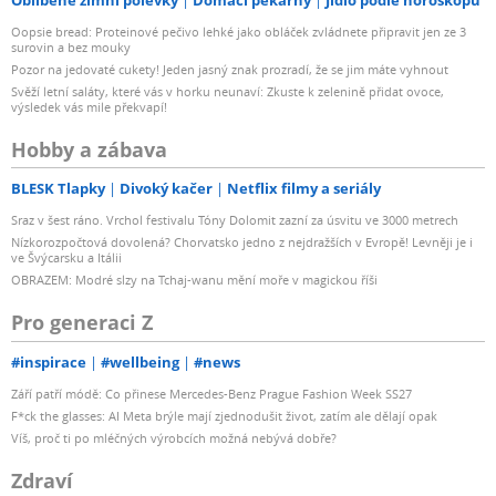
Oopsie bread: Proteinové pečivo lehké jako obláček zvládnete připravit jen ze 3
surovin a bez mouky
Pozor na jedovaté cukety! Jeden jasný znak prozradí, že se jim máte vyhnout
Svěží letní saláty, které vás v horku neunaví: Zkuste k zelenině přidat ovoce,
výsledek vás mile překvapí!
Hobby a zábava
BLESK Tlapky
Divoký kačer
Netflix filmy a seriály
Sraz v šest ráno. Vrchol festivalu Tóny Dolomit zazní za úsvitu ve 3000 metrech
Nízkorozpočtová dovolená? Chorvatsko jedno z nejdražších v Evropě! Levněji je i
ve Švýcarsku a Itálii
OBRAZEM: Modré slzy na Tchaj-wanu mění moře v magickou říši
Pro generaci Z
#inspirace
#wellbeing
#news
Září patří módě: Co přinese Mercedes-Benz Prague Fashion Week SS27
F*ck the glasses: AI Meta brýle mají zjednodušit život, zatím ale dělají opak
Víš, proč ti po mléčných výrobcích možná nebývá dobře?
Zdraví