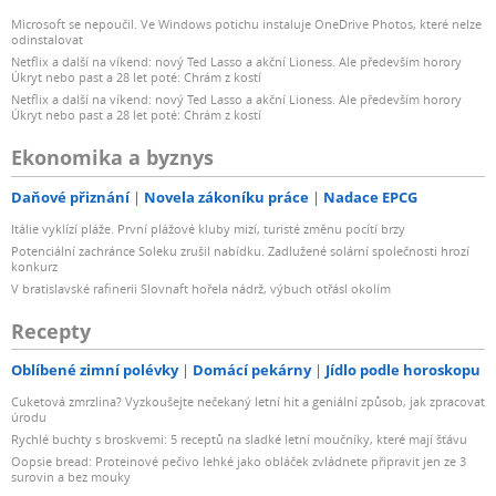
Microsoft se nepoučil. Ve Windows potichu instaluje OneDrive Photos, které nelze
odinstalovat
Netflix a další na víkend: nový Ted Lasso a akční Lioness. Ale především horory
Úkryt nebo past a 28 let poté: Chrám z kostí
Netflix a další na víkend: nový Ted Lasso a akční Lioness. Ale především horory
Úkryt nebo past a 28 let poté: Chrám z kostí
Ekonomika a byznys
Daňové přiznání
Novela zákoníku práce
Nadace EPCG
Itálie vyklízí pláže. První plážové kluby mizí, turisté změnu pocítí brzy
Potenciální zachránce Soleku zrušil nabídku. Zadlužené solární společnosti hrozí
konkurz
V bratislavské rafinerii Slovnaft hořela nádrž, výbuch otřásl okolím
Recepty
Oblíbené zimní polévky
Domácí pekárny
Jídlo podle horoskopu
Cuketová zmrzlina? Vyzkoušejte nečekaný letní hit a geniální způsob, jak zpracovat
úrodu
Rychlé buchty s broskvemi: 5 receptů na sladké letní moučníky, které mají šťávu
Oopsie bread: Proteinové pečivo lehké jako obláček zvládnete připravit jen ze 3
surovin a bez mouky