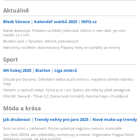
Aktuálně
Blesk Vánoce
Kalendář svátků 2025
INFO.cz
Marek Adamczyk: Problém na DAMU přetrvává. Všichni o něm vědí, jen moc
nevědí, co s ním
Brutální útok v Tanvaldu: Několik pobodaných
Nahotinky na Měsíci: Astronautovy Playboy fotky se vydražily za miliony
Sport
MS hokej 2025
Biatlon
Liga mistrů
Ostuda pro Dynamo. Odhlášení béčka za půl milionu, majitelka odmítla nabídku
kraje
Haraslín si zaslouží odejít. Výhra je to i pro Spartu, ale měla by ještě zareagovat
ONLINE: Slavia B - Třinec 3:2. Dukla hostí Kroměříž, Karviná hraje v Prostějově
Móda a krása
Jak zhubnout
Trendy nehty pro jaro 2025
Nové make-up trendy
Smrt na silnici v Letňanech: Policie vyšetřuje tragickou nehodu motorkáře
Sex, fetiš, BDSM, ale i přednášky, workshopy a market. Organizátor Prague Fetish
Weekendu popsal, jak akce probíhá