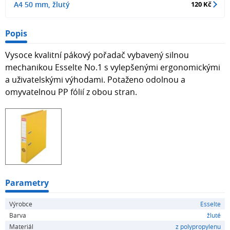
A4 50 mm, žlutý
120 Kč
Popis
Vysoce kvalitní pákový pořadač vybavený silnou
mechanikou Esselte No.1 s vylepšenými ergonomickými
a uživatelskými výhodami. Potaženo odolnou a
omyvatelnou PP fólií z obou stran.
Parametry
Výrobce
Esselte
Barva
žluté
Materiál
z polypropylenu