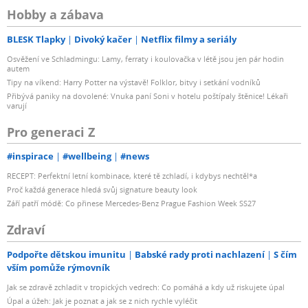
Hobby a zábava
BLESK Tlapky
Divoký kačer
Netflix filmy a seriály
Osvěžení ve Schladmingu: Lamy, ferraty i koulovačka v létě jsou jen pár hodin
autem
Tipy na víkend: Harry Potter na výstavě! Folklor, bitvy i setkání vodníků
Přibývá paniky na dovolené: Vnuka paní Soni v hotelu poštípaly štěnice! Lékaři
varují
Pro generaci Z
#inspirace
#wellbeing
#news
RECEPT: Perfektní letní kombinace, které tě zchladí, i kdybys nechtěl*a
Proč každá generace hledá svůj signature beauty look
Září patří módě: Co přinese Mercedes-Benz Prague Fashion Week SS27
Zdraví
Podpořte dětskou imunitu
Babské rady proti nachlazení
S čím
vším pomůže rýmovník
Jak se zdravě zchladit v tropických vedrech: Co pomáhá a kdy už riskujete úpal
Úpal a úžeh: Jak je poznat a jak se z nich rychle vyléčit