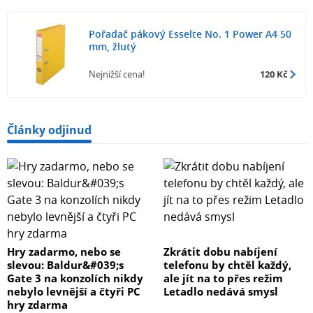
Pořadač pákový Esselte No. 1 Power A4 50
mm, žlutý
Nejnižší cena!
120 Kč
Články odjinud
Hry zadarmo, nebo se
Zkrátit dobu nabíjení
slevou: Baldur&#039;s
telefonu by chtěl každý,
Gate 3 na konzolích nikdy
ale jít na to přes režim
nebylo levnější a čtyři PC
Letadlo nedává smysl
hry zdarma