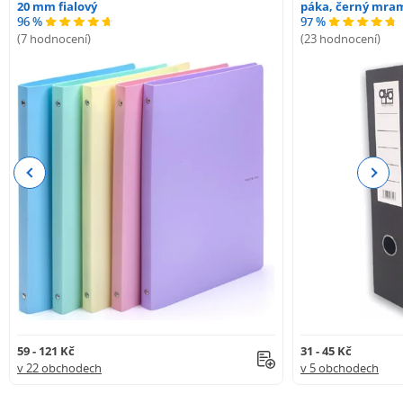
20 mm fialový
páka, černý mra
96 %
97 %
(7 hodnocení)
(23 hodnocení)
Previous
Next
59 - 121 Kč
31 - 45 Kč
v 22 obchodech
v 5 obchodech