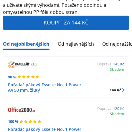
a uživatelskými výhodami. Potaženo odolnou a
omyvatelnou PP fólií z obou stran.
KOUPIT ZA 144 KČ
Od nejoblíbenějších
Od nejlevnějších
Od nejdražší
Doprava:
145 Kč
Skladem
98 %
Pořadač pákový Esselte No. 1 Power
A4 50 mm, žlutý
144 Kč
Doprava:
120 Kč
Skladem
100 %
Pořadač pákový Esselte No. 1 Power