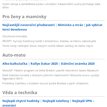
Vodní zdroje a zemědělská půda v ohrožení: Katastrofální sucha přicházejí stále
dříve
Pro ženy a maminky
Nejčastější novoroční předsevzetí
Miminko a mráz
Jak vybírat
letní dovolenou
Okurková limonáda
RECEPT: Kynutý švestkový koláč s drobenkou. Klasika, se kterou zabodujete
Tohle nikdy neříkejte! Slova, kterými rodiče dětem ubližují ze všeho nejvíc
Auto-moto
Alko-kalkulačka
Rallye Dakar 2025
Dálniční známka 2025
MotoGP: Páteční program ve Velké Británii uzavřel rekordním časem Bezzecchi
Další klasická corvette s dobrými jízdními vlastnostmi? Mitsuoka znovu využije
legendární MX-5
Problémy Cadillacu s brzdami souvisí podle Bottase s jejich chlazením
Věda a technika
Nejlepší chytré hodinky
Nejlepší telefony
Nejlepší VPN –
srovnání