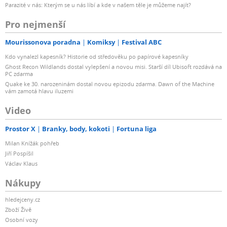
Parazité v nás: Kterým se u nás líbí a kde v našem těle je můžeme najít?
Pro nejmenší
Mourissonova poradna
Komiksy
Festival ABC
Kdo vynalezl kapesník? Historie od středověku po papírové kapesníky
Ghost Recon Wildlands dostal vylepšení a novou misi. Starší díl Ubisoft rozdává na
PC zdarma
Quake ke 30. narozeninám dostal novou epizodu zdarma. Dawn of the Machine
vám zamotá hlavu iluzemi
Video
Prostor X
Branky, body, kokoti
Fortuna liga
Milan Knížák pohřeb
Jiří Pospíšil
Václav Klaus
Nákupy
hledejceny.cz
Zboží Živě
Osobní vozy