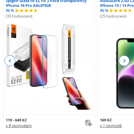
Spigen Glass tR EZ Fit 2 Pack transparency
AlzaGuard 2.5D Ca
iPhone 16 Pro AGL07928
iPhone 13 / 13 Pr
96 %
96 %
(33 hodnocení)
(25 hodnocení)
Previous
Next
119 - 649 Kč
169 Kč
v 8 obchodech
v 1 obchodě