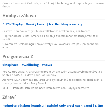
Cuketová zmrzlina? Vyzkoušejte nečekaný letní hit a geniální způsob, jak zpracovat
úrodu
Hobby a zábava
BLESK Tlapky
Divoký kačer
Netflix filmy a seriály
Cestovní horečka šlechty: Chuďas z Klatovska otrokářem v Jižní Americe
Filip Vondrášek: V Jižní Americe si lidé plují životem mnohem lehčeji, věci tolik
neřeší
Osvěžení ve Schladmingu: Lamy, ferraty i koulovačka v létě jsou jen pár hodin
autem
Pro generaci Z
#inspirace
#wellbeing
#news
Pop Culture Wrap: Ariana Grande promluvila o svém ústupu z veřejného života a
Sophia z KATSEYE si dává pauzu od skupiny
Alt news: MGK v tom zas lítá, Jared Leto byl obviněný ze sexuálního obtěžování a
zemřely Bonnie Tyler a Mary Morello
RECEPT: Perfektní letní kombinace, které tě zchladí, i kdybys nechtěl*a
Zdraví
Podpořte dětskou imunitu
Babské rady proti nachlazení
S čím