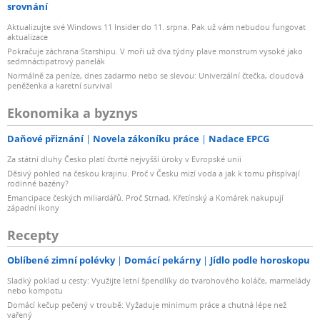
srovnání
Aktualizujte své Windows 11 Insider do 11. srpna. Pak už vám nebudou fungovat
aktualizace
Pokračuje záchrana Starshipu. V moři už dva týdny plave monstrum vysoké jako
sedmnáctipatrový panelák
Normálně za peníze, dnes zadarmo nebo se slevou: Univerzální čtečka, cloudová
peněženka a karetní survival
Ekonomika a byznys
Daňové přiznání
Novela zákoníku práce
Nadace EPCG
Za státní dluhy Česko platí čtvrté nejvyšší úroky v Evropské unii
Děsivý pohled na českou krajinu. Proč v Česku mizí voda a jak k tomu přispívají
rodinné bazény?
Emancipace českých miliardářů. Proč Strnad, Křetínský a Komárek nakupují
západní ikony
Recepty
Oblíbené zimní polévky
Domácí pekárny
Jídlo podle horoskopu
Sladký poklad u cesty: Využijte letní špendlíky do tvarohového koláče, marmelády
nebo kompotu
Domácí kečup pečený v troubě: Vyžaduje minimum práce a chutná lépe než
vařený