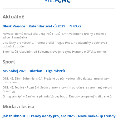
VÝBĚR
Aktuálně
Blesk Vánoce
Kalendář svátků 2025
INFO.cz
Navracel domů mrtvá těla Ukrajinců i Rusů: Smrt válečného hrdiny oznámila
zdrcená manželka
Více lásky pro všechny. Prahou prošel Prague Pride, na účastníky pokřikovali
pobožní odpůrci
Biden kvůli rakovině trpí! Bolestná slova jeho syna Huntera o šířící se nemoci
Sport
MS hokej 2025
Biatlon
Liga mistrů
ONLINE: Zlín - Bohemians 0:1. Pražané po půli vedou. Mirvald zaznamenal první
trefu v lize
ONLINE: Teplice - Plzeň 3:4. Sedm branek v prvním poločase je vyrovnaný rekord
české ligy
Gning se trápí: v Baníku je pět měsíců bez bodu! Důvody se opakují u tří trenérů
Móda a krása
Jak zhubnout
Trendy nehty pro jaro 2025
Nové make-up trendy