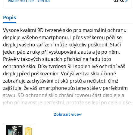
Mate 30 Lite - Černá
23 Kč
Popis
Vysoce kvalitní 9D tvrzené sklo pro maximální ochranu
displeje vašeho smartphonu. I přes veškerou péči se
displej vašeho zařízení může kdykoliv poškodit. Stačí
jeden pád z ruky při vystupování z auta a je po něm.
Právě v takových situacích přichází na řadu toto
ochranné sklo. Díky tvrdosti 9H spolehlivě ochrání váš
displej před poškozením. Vnější vrstva skla účinně
zabraňuje zachytávání otisků prstů a nečistot, čímž
zajišťuje, že váš smartphone zůstane stále v perfektním
stavu. 9D ochranné sklo chrání rovnou část displeje a
jeho přilnavost je perfektní, protože se lepí po celé ploše.
Sklo končí přesně tam, kde se displej začíná ohýbat, a
Zobrazit více
poskytuje tak optimální ochranu právě tam, kde je to
nejvíce potřeba. Návod na nalepení skla Aplikace
ochranného skla je rychlá a snadná. Nejprve displej