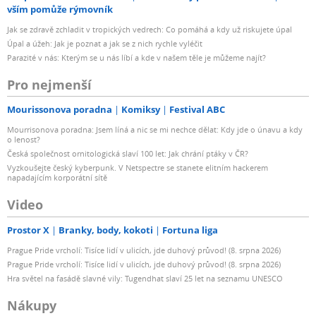
vším pomůže rýmovník
Jak se zdravě zchladit v tropických vedrech: Co pomáhá a kdy už riskujete úpal
Úpal a úžeh: Jak je poznat a jak se z nich rychle vyléčit
Parazité v nás: Kterým se u nás líbí a kde v našem těle je můžeme najít?
Pro nejmenší
Mourissonova poradna
Komiksy
Festival ABC
Mourrisonova poradna: Jsem líná a nic se mi nechce dělat: Kdy jde o únavu a kdy
o lenost?
Česká společnost ornitologická slaví 100 let: Jak chrání ptáky v ČR?
Vyzkoušejte český kyberpunk. V Netspectre se stanete elitním hackerem
napadajícím korporátní sítě
Video
Prostor X
Branky, body, kokoti
Fortuna liga
Prague Pride vrcholí: Tisíce lidí v ulicích, jde duhový průvod! (8. srpna 2026)
Prague Pride vrcholí: Tisíce lidí v ulicích, jde duhový průvod! (8. srpna 2026)
Hra světel na fasádě slavné vily: Tugendhat slaví 25 let na seznamu UNESCO
Nákupy