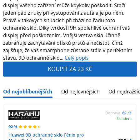
displej vašeho zařízení může kdykoliv poškodit. Stačí
jeden pád z ruky při vystupování z auta a je po něm.
Právě v takových situacích přichází na řadu toto
ochranné sklo. Díky tvrdosti 9H spolehlivě ochrání váš
displej před poškozením. Vnější vrstva skla účinně
zabraňuje zachytávání otisků prstů a nečistot, čímž
zajišťuje, že váš smartphone zůstane stále v perfektním
stavu. 9D ochranné sklo...
Celý popis
KOUPIT ZA 23 KČ
Od nejoblíbenějších
Od nejlevnějších
Od nejdražší
Doprava:
69 Kč
Skladem
92 %
Huawei 9D ochranné sklo Fénix pro