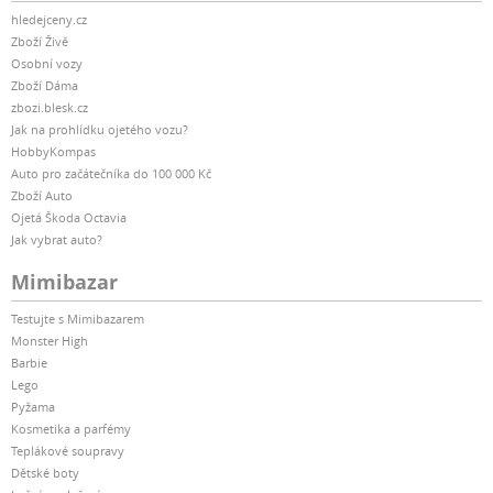
hledejceny.cz
Zboží Živě
Osobní vozy
Zboží Dáma
zbozi.blesk.cz
Jak na prohlídku ojetého vozu?
HobbyKompas
Auto pro začátečníka do 100 000 Kč
Zboží Auto
Ojetá Škoda Octavia
Jak vybrat auto?
Mimibazar
Testujte s Mimibazarem
Monster High
Barbie
Lego
Pyžama
Kosmetika a parfémy
Teplákové soupravy
Dětské boty