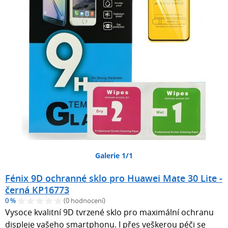
Galerie 1/1
Fénix 9D ochranné sklo pro Huawei Mate 30 Lite -
černá KP16773
0 %
(0 hodnocení)
Vysoce kvalitní 9D tvrzené sklo pro maximální ochranu
displeje vašeho smartphonu. I přes veškerou péči se