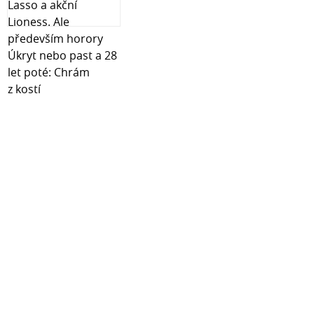
lépe chrání před poškrábáním a pády. Po instalaci skla
se nesnižují dotykové vlastnosti displeje ani se nemění
jeho barevné vlastnosti. Perfektní optická čistota zůstává
zachována. Balení obsahuje: Tvrzené sklo Utěrku z
mikrovlákna Ubrousek na odmaštění displeje
Specifikace: 100% nové a vysoce kvalitní sklo Ultra tenké
Přesně vyrobené pro daný model telefonu Snadná
instalace bez vzduchových bublin Vše potřebné pro
instalaci součástí balení Tvrdost: 9H Typ skla: 9D