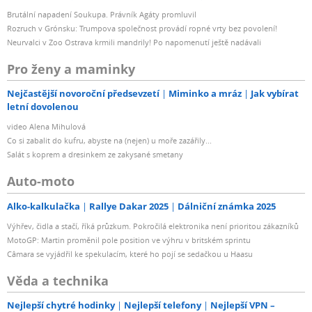
Brutální napadení Soukupa. Právník Agáty promluvil
Rozruch v Grónsku: Trumpova společnost provádí ropné vrty bez povolení!
Neurvalci v Zoo Ostrava krmili mandrily! Po napomenutí ještě nadávali
Pro ženy a maminky
Nejčastější novoroční předsevzetí
Miminko a mráz
Jak vybírat
letní dovolenou
video Alena Mihulová
Co si zabalit do kufru, abyste na (nejen) u moře zazářily...
Salát s koprem a dresinkem ze zakysané smetany
Auto-moto
Alko-kalkulačka
Rallye Dakar 2025
Dálniční známka 2025
Výhřev, čidla a stačí, říká průzkum. Pokročilá elektronika není prioritou zákazníků
MotoGP: Martin proměnil pole position ve výhru v britském sprintu
Câmara se vyjádřil ke spekulacím, které ho pojí se sedačkou u Haasu
Věda a technika
Nejlepší chytré hodinky
Nejlepší telefony
Nejlepší VPN –