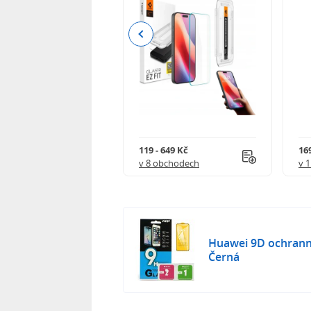
Previous
Kč
119 - 649 Kč
16
 obchodech
v 8 obchodech
v 
Huawei 9D ochranné
Černá