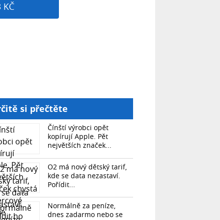
3 KČ
čitě si přečtěte
Čínští výrobci opět
kopírují Apple. Pět
největších značek...
O2 má nový dětský tarif,
kde se data nezastaví.
Pořídit...
Normálně za peníze,
dnes zadarmo nebo se