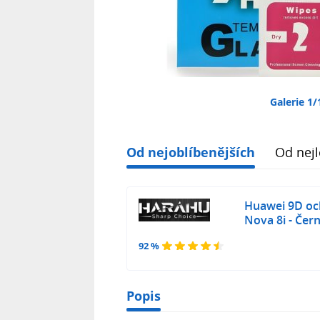
Galerie 1/
Od nejoblíbenějších
Od nejl
Huawei 9D oc
Nova 8i - Čer
92 %
Popis