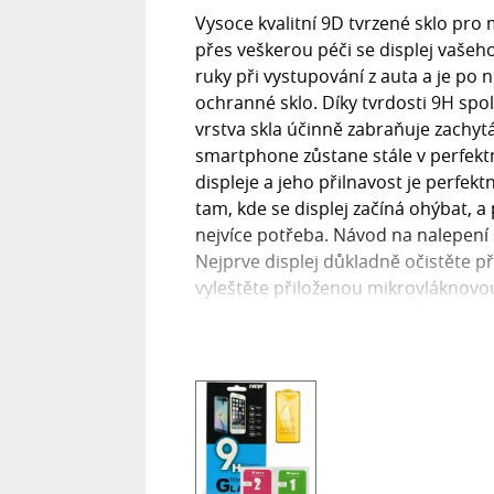
Vysoce kvalitní 9D tvrzené sklo pro
přes veškerou péči se displej vašeho
ruky při vystupování z auta a je po 
ochranné sklo. Díky tvrdosti 9H spol
vrstva skla účinně zabraňuje zachytáv
smartphone zůstane stále v perfekt
displeje a jeho přilnavost je perfekt
tam, kde se displej začíná ohýbat, a
nejvíce potřeba. Návod na nalepení 
Nejprve displej důkladně očistěte 
vyleštěte přiloženou mikrovláknovou 
nebo v okolí sluchátka nezůstaly žá
přilnutí skla. Umístěte sklo tak, aby
ho přitlačte, přičemž vzduch vytla
9H? Tvrdost 9H označuje odolnost 
se pohybuje od 1 do 10. Tvrdost 1 
(srovnatelné s minerálem mastek). 
je téměř nemožné poškrábat. Tvrzené