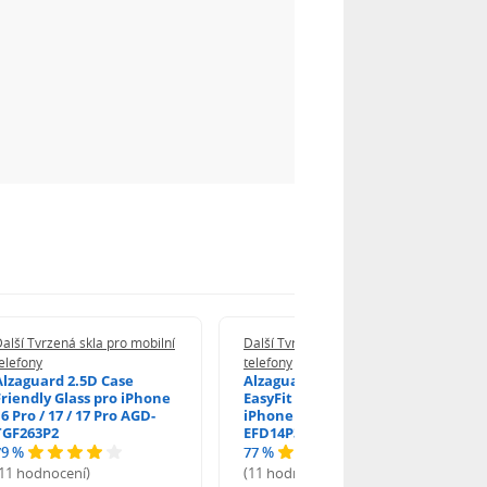
alší Tvrzená skla pro mobilní
Další Tvrzená skla pro mobilní
elefony
telefony
Alzaguard 2.5D Case
Alzaguard 2.5D Glass
Friendly Glass pro iPhone
EasyFit DustFree pro
6 Pro / 17 / 17 Pro AGD-
iPhone 16 Pro / 17 AGD-
TGF263P2
EFD14P3
79 %
77 %
(11 hodnocení)
(11 hodnocení)