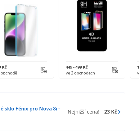
9 Kč
449 - 499 Kč
1 obchodě
ve 2 obchodech
 sklo Fénix pro Nova 8i -
Nejnižší cena!
23 Kč