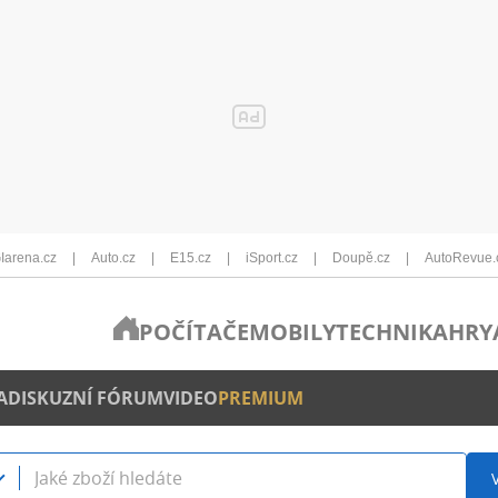
Iarena.cz
Auto.cz
E15.cz
iSport.cz
Doupě.cz
AutoRevue.
POČÍTAČE
MOBILY
TECHNIKA
HRY
A
DISKUZNÍ FÓRUM
VIDEO
PREMIUM