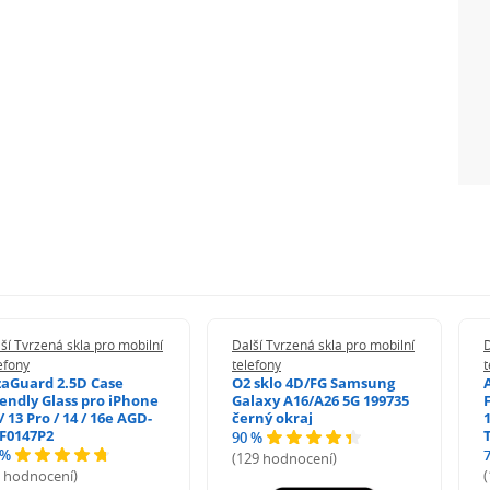
ší Tvrzená skla pro mobilní
Další Tvrzená skla pro mobilní
D
efony
telefony
t
zaGuard 2.5D Case
O2 sklo 4D/FG Samsung
iendly Glass pro iPhone
Galaxy A16/A26 5G 199735
/ 13 Pro / 14 / 16e AGD-
černý okraj
1
F0147P2
90 %
 %
(129 hodnocení)
5 hodnocení)