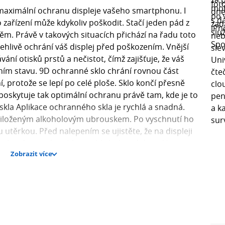
 maximální ochranu displeje vašeho smartphonu. I
 zařízení může kdykoliv poškodit. Stačí jeden pád z
něm. Právě v takových situacích přichází na řadu toto
ehlivě ochrání váš displej před poškozením. Vnější
ání otisků prstů a nečistot, čímž zajišťuje, že váš
ním stavu. 9D ochranné sklo chrání rovnou část
ní, protože se lepí po celé ploše. Sklo končí přesně
 poskytuje tak optimální ochranu právě tam, kde je to
skla Aplikace ochranného skla je rychlá a snadná.
přiloženým alkoholovým ubrouskem. Po vyschnutí ho
utěrkou. Před nalepením se ujistěte, že na displeji
dné nečistoty, které by mohly bránit dokonalému
Zobrazit více
 bylo perfektně vycentrované na výšku i šířku, a jemně
čujte od středu směrem k okrajům. Co znamená tvrdost
samotného skla, měřenou na Mohsově stupnici, která
znamená, že materiál lze snadno poškrábat nehtem
Na druhé straně tvrdost 10, která odpovídá diamantu,
 sklo s tvrdostí 9H je stejně tvrdé jako minerál