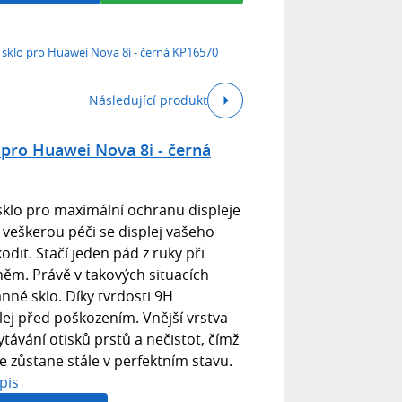
 sklo pro Huawei Nova 8i - černá KP16570
Následující produkt
 pro Huawei Nova 8i - černá
 sklo pro maximální ochranu displeje
veškerou péči se displej vašeho
odit. Stačí jeden pád z ruky při
něm. Právě v takových situacích
nné sklo. Díky tvrdosti 9H
lej před poškozením. Vnější vrstva
távání otisků prstů a nečistot, čímž
e zůstane stále v perfektním stavu.
pis