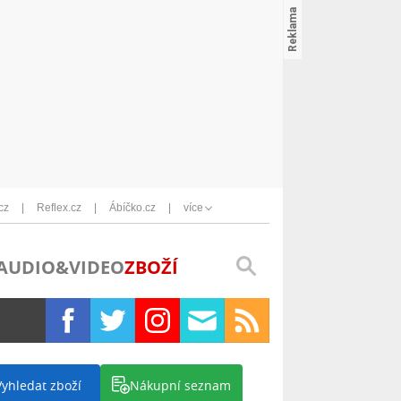
cz
Reflex.cz
Ábíčko.cz
více
AUDIO&VIDEO
ZBOŽÍ
Vyhledat zboží
Nákupní seznam