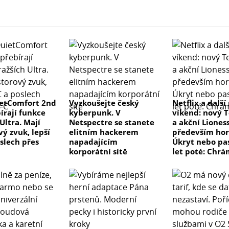
etComfort 2nd
Vyzkoušejte český
Netflix a další
írají funkce
kyberpunk. V
víkend: nový T
Ultra. Mají
Netspectre se stanete
a akční Lioness
ý zvuk, lepší
elitním hackerem
především hor
slech přes
napadajícím
Úkryt nebo pas
korporátní sítě
let poté: Chrá