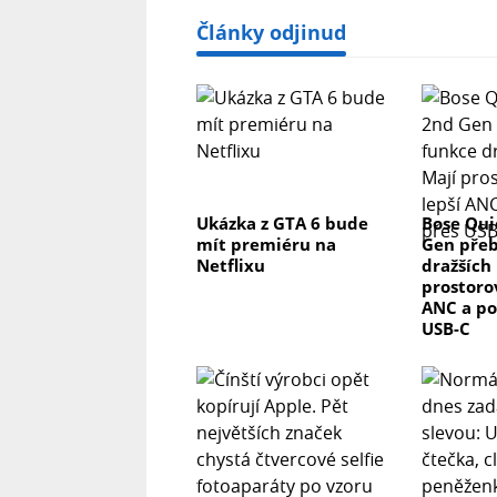
Články odjinud
Ukázka z GTA 6 bude
Bose Qui
mít premiéru na
Gen přeb
Netflixu
dražších 
prostorov
ANC a po
USB-C