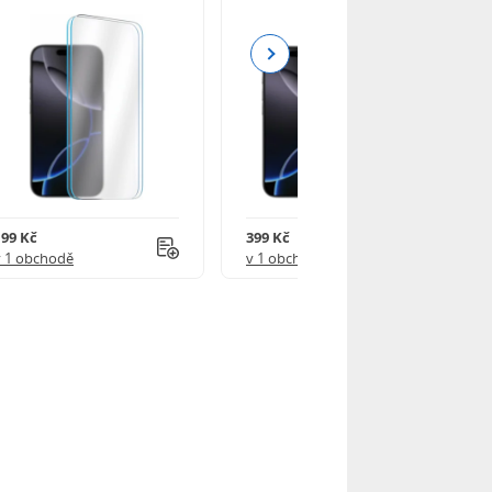
Next
199 Kč
399 Kč
v 1 obchodě
v 1 obchodě