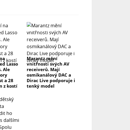
 na
Marantz mění
ed Lasso
vnitřnosti svých AV
. Ale
receiverů. Mají
ory
osmikanálový DAC a
t a 28
Dirac Live podporuje i
m z kostí
tenký model