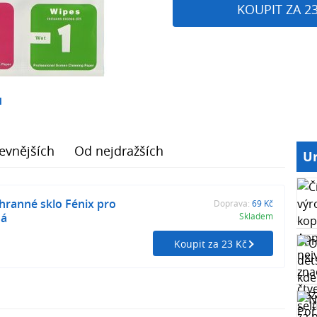
KOUPIT ZA 2
1
evnějších
Od nejdražších
Ur
hranné sklo Fénix pro
Doprava:
69 Kč
ná
Skladem
Koupit za 23 Kč