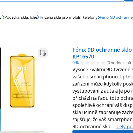
ví
Pouzdra, skla, fólie
Tvrzená skla pro mobilní telefony
Fénix 9D ochranné
Fénix 9D ochranné sklo
KP16570
0 %
(0 hodnocení)
Vysoce kvalitní 9D tvrzené
vašeho smartphonu. I přes 
zařízení může kdykoliv pošk
vystupování z auta a je po 
přichází na řadu toto ochra
spolehlivě ochrání váš disp
skla účinně zabraňuje zachy
zajišťuje, že váš smartphon
9D ochranné sklo...
Celý po