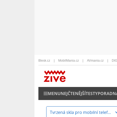
Blesk.cz
MobilMania.cz
AVmania.cz
DIG
MENU
NEJČTENĚJŠÍ
TESTY
PORADN
Tvrzená skla pro mobilní telefony