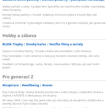
Sladký poklad u cesty: Využijte letní špendlíky do tvarohového koláče, marmelády
nebo kompotu
Domácí kečup pečený v troubě: Vyžaduje minimum práce a chutná lépe než
vařený
Cuketová zmrzlina? Vyzkoušejte nečekaný letní hit a geniální způsob, jak zpracovat
úrodu
Hobby a zábava
BLESK Tlapky
Divoký kačer
Netflix filmy a seriály
Cestovní horečka šlechty: Chuďas z Klatovska otrokářem v Jižní Americe
Filip Vondrášek: V Jižní Americe si lidé plují životem mnohem lehčeji, věci tolik
neřeší
Osvěžení ve Schladmingu: Lamy, ferraty i koulovačka v létě jsou jen pár hodin
autem
Pro generaci Z
#inspirace
#wellbeing
#news
Pop Culture Wrap: Ariana Grande promluvila o svém ústupu z veřejného života a
Sophia z KATSEYE si dává pauzu od skupiny
Alt news: MGK v tom zas lítá, Jared Leto byl obviněný ze sexuálního obtěžování a
zemřely Bonnie Tyler a Mary Morello