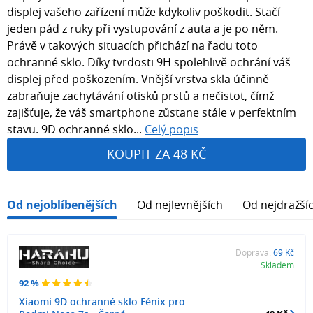
displej vašeho zařízení může kdykoliv poškodit. Stačí
jeden pád z ruky při vystupování z auta a je po něm.
Právě v takových situacích přichází na řadu toto
ochranné sklo. Díky tvrdosti 9H spolehlivě ochrání váš
displej před poškozením. Vnější vrstva skla účinně
zabraňuje zachytávání otisků prstů a nečistot, čímž
zajišťuje, že váš smartphone zůstane stále v perfektním
stavu. 9D ochranné sklo...
Celý popis
KOUPIT ZA 48 KČ
Od nejoblíbenějších
Od nejlevnějších
Od nejdražší
Doprava:
69 Kč
Skladem
92 %
Xiaomi 9D ochranné sklo Fénix pro