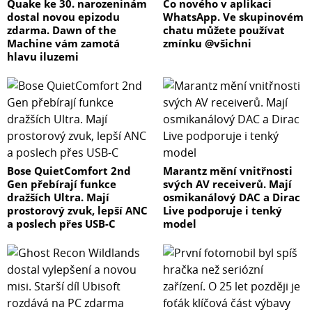
Quake ke 30. narozeninám
Co nového v aplikaci
dostal novou epizodu
WhatsApp. Ve skupinovém
zdarma. Dawn of the
chatu můžete používat
Machine vám zamotá
zmínku @všichni
hlavu iluzemi
Bose QuietComfort 2nd
Marantz mění vnitřnosti
Gen přebírají funkce
svých AV receiverů. Mají
dražších Ultra. Mají
osmikanálový DAC a Dirac
prostorový zvuk, lepší ANC
Live podporuje i tenký
a poslech přes USB-C
model