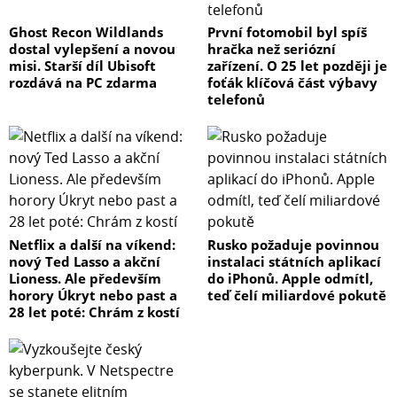
Ghost Recon Wildlands
První fotomobil byl spíš
dostal vylepšení a novou
hračka než seriózní
misi. Starší díl Ubisoft
zařízení. O 25 let později je
rozdává na PC zdarma
foťák klíčová část výbavy
telefonů
Netflix a další na víkend:
Rusko požaduje povinnou
nový Ted Lasso a akční
instalaci státních aplikací
Lioness. Ale především
do iPhonů. Apple odmítl,
horory Úkryt nebo past a
teď čelí miliardové pokutě
28 let poté: Chrám z kostí