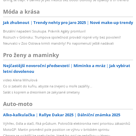
Móda a krása
Jak zhubnout
Trendy nehty pro jaro 2025
Nové make-up trendy
Brutální napadení Soukupa. Právník Agáty promluvil
Rozruch v Grónsku: Trumpova společnost provádí ropné vrty bez povolení!
Neurvalci v Zoo Ostrava krmili mandrily! Po napomenutí ještě nadávali
Pro ženy a maminky
Nejčastější novoroční předsevzetí
Miminko a mráz
Jak vybírat
letní dovolenou
video Alena Mihulová
Co si zabalit do kufru, abyste na (nejen) u moře zazářily...
Salát s koprem a dresinkem ze zakysané smetany
Auto-moto
Alko-kalkulačka
Rallye Dakar 2025
Dálniční známka 2025
Výhřev, čidla a stačí, říká průzkum. Pokročilá elektronika není prioritou zákazníků
MotoGP: Martin proměnil pole position ve výhru v britském sprintu
Câmara se vyjádřil ke spekulacím, které ho pojí se sedačkou u Haasu