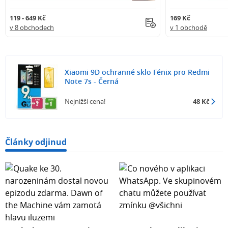
119 - 649 Kč
169 Kč
v 8 obchodech
v 1 obchodě
Xiaomi 9D ochranné sklo Fénix pro Redmi
Note 7s - Černá
Nejnižší cena!
48 Kč
Články odjinud