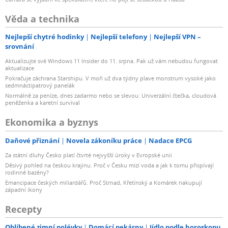
Věda a technika
Nejlepší chytré hodinky
Nejlepší telefony
Nejlepší VPN –
srovnání
Aktualizujte své Windows 11 Insider do 11. srpna. Pak už vám nebudou fungovat
aktualizace
Pokračuje záchrana Starshipu. V moři už dva týdny plave monstrum vysoké jako
sedmnáctipatrový panelák
Normálně za peníze, dnes zadarmo nebo se slevou: Univerzální čtečka, cloudová
peněženka a karetní survival
Ekonomika a byznys
Daňové přiznání
Novela zákoníku práce
Nadace EPCG
Za státní dluhy Česko platí čtvrté nejvyšší úroky v Evropské unii
Děsivý pohled na českou krajinu. Proč v Česku mizí voda a jak k tomu přispívají
rodinné bazény?
Emancipace českých miliardářů. Proč Strnad, Křetínský a Komárek nakupují
západní ikony
Recepty
Oblíbené zimní polévky
Domácí pekárny
Jídlo podle horoskopu