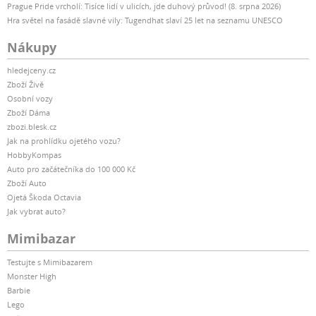
Prague Pride vrcholí: Tisíce lidí v ulicích, jde duhový průvod! (8. srpna 2026)
Hra světel na fasádě slavné vily: Tugendhat slaví 25 let na seznamu UNESCO
Nákupy
hledejceny.cz
Zboží Živě
Osobní vozy
Zboží Dáma
zbozi.blesk.cz
Jak na prohlídku ojetého vozu?
HobbyKompas
Auto pro začátečníka do 100 000 Kč
Zboží Auto
Ojetá Škoda Octavia
Jak vybrat auto?
Mimibazar
Testujte s Mimibazarem
Monster High
Barbie
Lego