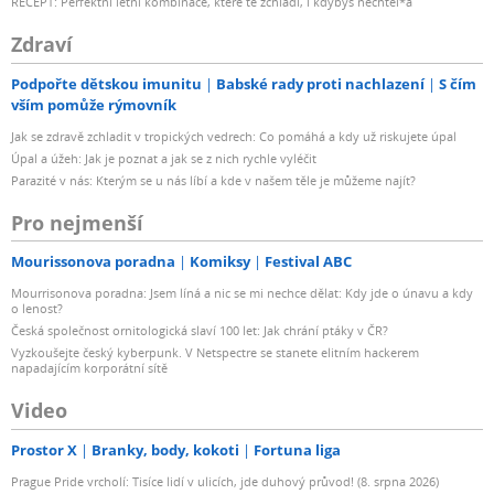
RECEPT: Perfektní letní kombinace, které tě zchladí, i kdybys nechtěl*a
Zdraví
Podpořte dětskou imunitu
Babské rady proti nachlazení
S čím
vším pomůže rýmovník
Jak se zdravě zchladit v tropických vedrech: Co pomáhá a kdy už riskujete úpal
Úpal a úžeh: Jak je poznat a jak se z nich rychle vyléčit
Parazité v nás: Kterým se u nás líbí a kde v našem těle je můžeme najít?
Pro nejmenší
Mourissonova poradna
Komiksy
Festival ABC
Mourrisonova poradna: Jsem líná a nic se mi nechce dělat: Kdy jde o únavu a kdy
o lenost?
Česká společnost ornitologická slaví 100 let: Jak chrání ptáky v ČR?
Vyzkoušejte český kyberpunk. V Netspectre se stanete elitním hackerem
napadajícím korporátní sítě
Video
Prostor X
Branky, body, kokoti
Fortuna liga
Prague Pride vrcholí: Tisíce lidí v ulicích, jde duhový průvod! (8. srpna 2026)