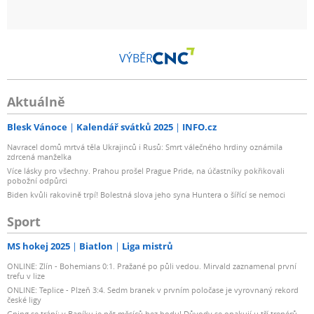
VÝBĚR
Aktuálně
Blesk Vánoce
Kalendář svátků 2025
INFO.cz
Navracel domů mrtvá těla Ukrajinců i Rusů: Smrt válečného hrdiny oznámila
zdrcená manželka
Více lásky pro všechny. Prahou prošel Prague Pride, na účastníky pokřikovali
pobožní odpůrci
Biden kvůli rakovině trpí! Bolestná slova jeho syna Huntera o šířící se nemoci
Sport
MS hokej 2025
Biatlon
Liga mistrů
ONLINE: Zlín - Bohemians 0:1. Pražané po půli vedou. Mirvald zaznamenal první
trefu v lize
ONLINE: Teplice - Plzeň 3:4. Sedm branek v prvním poločase je vyrovnaný rekord
české ligy
Gning se trápí: v Baníku je pět měsíců bez bodu! Důvody se opakují u tří trenérů