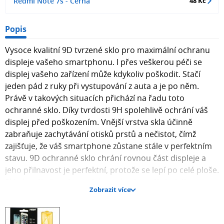
Redmi Note 7s - Černá
48 Kč
Popis
Vysoce kvalitní 9D tvrzené sklo pro maximální ochranu
displeje vašeho smartphonu. I přes veškerou péči se
displej vašeho zařízení může kdykoliv poškodit. Stačí
jeden pád z ruky při vystupování z auta a je po něm.
Právě v takových situacích přichází na řadu toto
ochranné sklo. Díky tvrdosti 9H spolehlivě ochrání váš
displej před poškozením. Vnější vrstva skla účinně
zabraňuje zachytávání otisků prstů a nečistot, čímž
zajišťuje, že váš smartphone zůstane stále v perfektním
stavu. 9D ochranné sklo chrání rovnou část displeje a
jeho přilnavost je perfektní, protože se lepí po celé ploše.
Sklo končí přesně tam, kde se displej začíná ohýbat, a
Zobrazit více
poskytuje tak optimální ochranu právě tam, kde je to
nejvíce potřeba. Návod na nalepení skla Aplikace
ochranného skla je rychlá a snadná. Nejprve displej