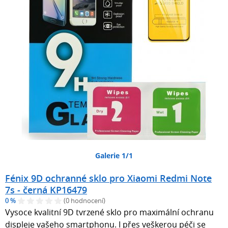
Galerie 1/1
Fénix 9D ochranné sklo pro Xiaomi Redmi Note
7s - černá KP16479
0 %
(0 hodnocení)
Vysoce kvalitní 9D tvrzené sklo pro maximální ochranu
displeje vašeho smartphonu. I přes veškerou péči se