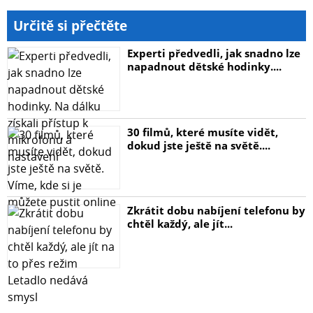
zadní strany nachází ještě Bluetooth anténa.
Určitě si přečtěte
Experti předvedli, jak snadno lze
napadnout dětské hodinky....
Specifikace:
DAC: AK4493SEQ x2
30 filmů, které musíte vidět,
dokud jste ještě na světě....
Dekóder: XMOS XUF 208
Zesilovač: THX AAA788+ x2
Zkrátit dobu nabíjení telefonu by
Výstupy: 6,35 mm nesymetrický, 4,4 mm symetrický
chtěl každý, ale jít...
Vstupy: USB, optický, koaxiální, RCA
SNR: >120dB (A)