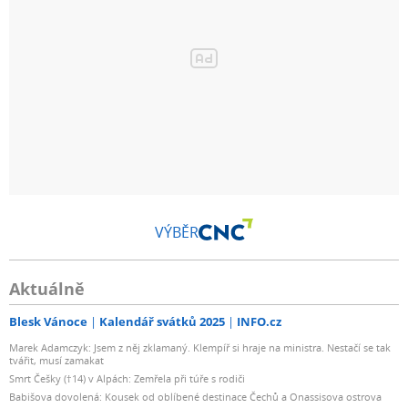
VÝBĚR
Aktuálně
Blesk Vánoce
Kalendář svátků 2025
INFO.cz
Marek Adamczyk: Jsem z něj zklamaný. Klempíř si hraje na ministra. Nestačí se tak
tvářit, musí zamakat
Smrt Češky (†14) v Alpách: Zemřela při túře s rodiči
Babišova dovolená: Kousek od oblíbené destinace Čechů a Onassisova ostrova