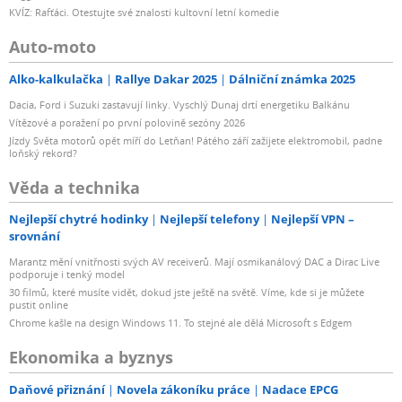
KVÍZ: Rafťáci. Otestujte své znalosti kultovní letní komedie
Auto-moto
Alko-kalkulačka
Rallye Dakar 2025
Dálniční známka 2025
Dacia, Ford i Suzuki zastavují linky. Vyschlý Dunaj drtí energetiku Balkánu
Vítězové a poražení po první polovině sezóny 2026
Jízdy Světa motorů opět míří do Letňan! Pátého září zažijete elektromobil, padne
loňský rekord?
Věda a technika
Nejlepší chytré hodinky
Nejlepší telefony
Nejlepší VPN –
srovnání
Marantz mění vnitřnosti svých AV receiverů. Mají osmikanálový DAC a Dirac Live
podporuje i tenký model
30 filmů, které musíte vidět, dokud jste ještě na světě. Víme, kde si je můžete
pustit online
Chrome kašle na design Windows 11. To stejné ale dělá Microsoft s Edgem
Ekonomika a byznys
Daňové přiznání
Novela zákoníku práce
Nadace EPCG