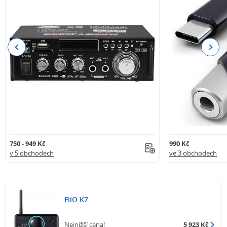
Previous
Next
750 - 949 Kč
990 Kč
v 5 obchodech
ve 3 obchodech
FiiO K7
Nejnižší cena!
5 923 Kč