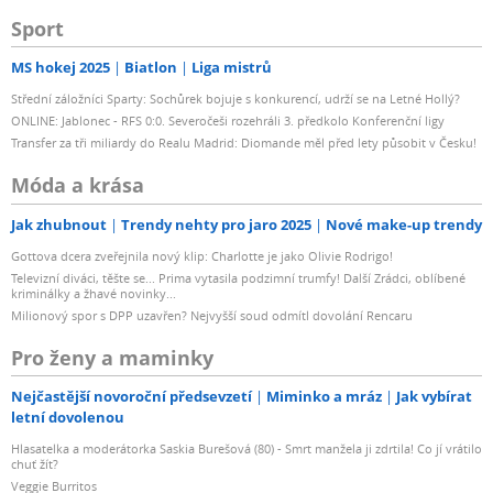
Sport
MS hokej 2025
Biatlon
Liga mistrů
Střední záložníci Sparty: Sochůrek bojuje s konkurencí, udrží se na Letné Hollý?
ONLINE: Jablonec - RFS 0:0. Severočeši rozehráli 3. předkolo Konferenční ligy
Transfer za tři miliardy do Realu Madrid: Diomande měl před lety působit v Česku!
Móda a krása
Jak zhubnout
Trendy nehty pro jaro 2025
Nové make-up trendy
Gottova dcera zveřejnila nový klip: Charlotte je jako Olivie Rodrigo!
Televizní diváci, těšte se... Prima vytasila podzimní trumfy! Další Zrádci, oblíbené
kriminálky a žhavé novinky...
Milionový spor s DPP uzavřen? Nejvyšší soud odmítl dovolání Rencaru
Pro ženy a maminky
Nejčastější novoroční předsevzetí
Miminko a mráz
Jak vybírat
letní dovolenou
Hlasatelka a moderátorka Saskia Burešová (80) - Smrt manžela ji zdrtila! Co jí vrátilo
chuť žít?
Veggie Burritos