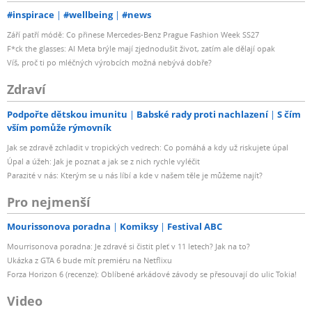
#inspirace
#wellbeing
#news
Září patří módě: Co přinese Mercedes-Benz Prague Fashion Week SS27
F*ck the glasses: AI Meta brýle mají zjednodušit život, zatím ale dělají opak
Víš, proč ti po mléčných výrobcích možná nebývá dobře?
Zdraví
Podpořte dětskou imunitu
Babské rady proti nachlazení
S čím
vším pomůže rýmovník
Jak se zdravě zchladit v tropických vedrech: Co pomáhá a kdy už riskujete úpal
Úpal a úžeh: Jak je poznat a jak se z nich rychle vyléčit
Parazité v nás: Kterým se u nás líbí a kde v našem těle je můžeme najít?
Pro nejmenší
Mourissonova poradna
Komiksy
Festival ABC
Mourrisonova poradna: Je zdravé si čistit pleť v 11 letech? Jak na to?
Ukázka z GTA 6 bude mít premiéru na Netflixu
Forza Horizon 6 (recenze): Oblíbené arkádové závody se přesouvají do ulic Tokia!
Video