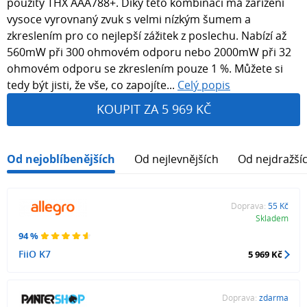
použity THX AAA788+. Díky této kombinaci má zařízení
vysoce vyrovnaný zvuk s velmi nízkým šumem a
zkreslením pro co nejlepší zážitek z poslechu. Nabízí až
560mW při 300 ohmovém odporu nebo 2000mW při 32
ohmovém odporu se zkreslením pouze 1 %. Můžete si
tedy být jisti, že vše, co zapojíte...
Celý popis
KOUPIT ZA 5 969 KČ
Od nejoblíbenějších
Od nejlevnějších
Od nejdražší
Doprava:
55 Kč
Skladem
94 %
FiiO K7
5 969 Kč
Doprava:
zdarma