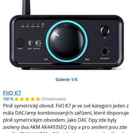
Galerie 1/5
FiiO K7
100 %
(3 hodnocení)
Plně symetrický obvod. FiiO K7 je ve své kategorii jeden z
mála DAC/amp kombinovaných zařízení, které disponuje
plně symetrickým obvodem. Jako DAC čipy zde byly
zvoleny dva AKM AK4493SEQ čipy a pro zesílení jsou zde