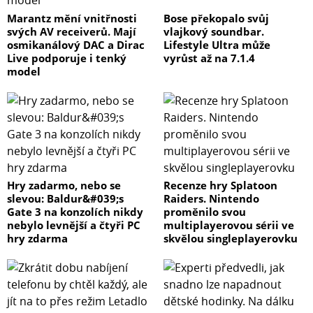
Marantz mění vnitřnosti
Bose překopalo svůj
svých AV receiverů. Mají
vlajkový soundbar.
osmikanálový DAC a Dirac
Lifestyle Ultra může
Live podporuje i tenký
vyrůst až na 7.1.4
model
Hry zadarmo, nebo se
Recenze hry Splatoon
slevou: Baldur&#039;s
Raiders. Nintendo
Gate 3 na konzolích nikdy
proměnilo svou
nebylo levnější a čtyři PC
multiplayerovou sérii ve
hry zdarma
skvělou singleplayerovku