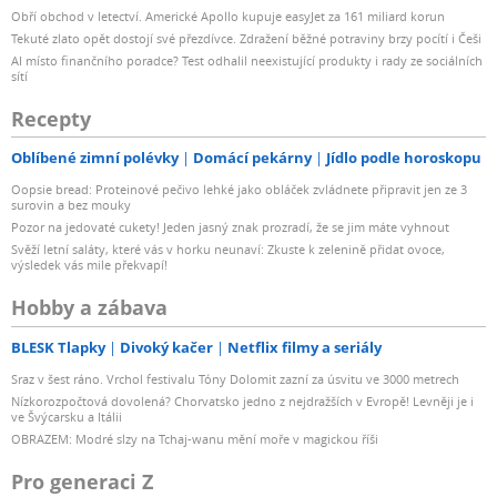
Obří obchod v letectví. Americké Apollo kupuje easyJet za 161 miliard korun
Tekuté zlato opět dostojí své přezdívce. Zdražení běžné potraviny brzy pocítí i Češi
AI místo finančního poradce? Test odhalil neexistující produkty i rady ze sociálních
sítí
Recepty
Oblíbené zimní polévky
Domácí pekárny
Jídlo podle horoskopu
Oopsie bread: Proteinové pečivo lehké jako obláček zvládnete připravit jen ze 3
surovin a bez mouky
Pozor na jedovaté cukety! Jeden jasný znak prozradí, že se jim máte vyhnout
Svěží letní saláty, které vás v horku neunaví: Zkuste k zelenině přidat ovoce,
výsledek vás mile překvapí!
Hobby a zábava
BLESK Tlapky
Divoký kačer
Netflix filmy a seriály
Sraz v šest ráno. Vrchol festivalu Tóny Dolomit zazní za úsvitu ve 3000 metrech
Nízkorozpočtová dovolená? Chorvatsko jedno z nejdražších v Evropě! Levněji je i
ve Švýcarsku a Itálii
OBRAZEM: Modré slzy na Tchaj-wanu mění moře v magickou říši
Pro generaci Z