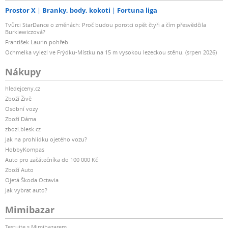
Prostor X
Branky, body, kokoti
Fortuna liga
Tvůrci StarDance o změnách: Proč budou porotci opět čtyři a čím přesvědčila
Burkiewiczová?
František Laurin pohřeb
Ochmelka vylezl ve Frýdku-Místku na 15 m vysokou lezeckou stěnu. (srpen 2026)
Nákupy
hledejceny.cz
Zboží Živě
Osobní vozy
Zboží Dáma
zbozi.blesk.cz
Jak na prohlídku ojetého vozu?
HobbyKompas
Auto pro začátečníka do 100 000 Kč
Zboží Auto
Ojetá Škoda Octavia
Jak vybrat auto?
Mimibazar
Testujte s Mimibazarem