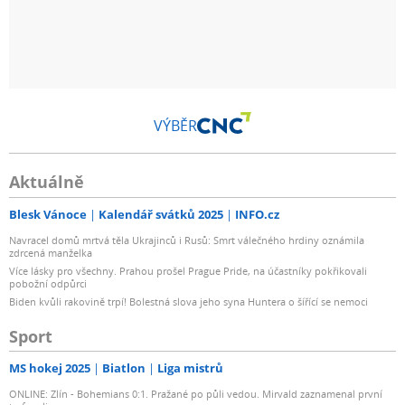
VÝBĚR
Aktuálně
Blesk Vánoce
Kalendář svátků 2025
INFO.cz
Navracel domů mrtvá těla Ukrajinců i Rusů: Smrt válečného hrdiny oznámila
zdrcená manželka
Více lásky pro všechny. Prahou prošel Prague Pride, na účastníky pokřikovali
pobožní odpůrci
Biden kvůli rakovině trpí! Bolestná slova jeho syna Huntera o šířící se nemoci
Sport
MS hokej 2025
Biatlon
Liga mistrů
ONLINE: Zlín - Bohemians 0:1. Pražané po půli vedou. Mirvald zaznamenal první