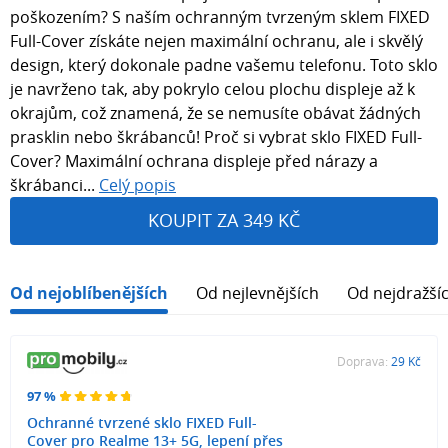
poškozením? S naším ochranným tvrzeným sklem FIXED
Full-Cover získáte nejen maximální ochranu, ale i skvělý
design, který dokonale padne vašemu telefonu. Toto sklo
je navrženo tak, aby pokrylo celou plochu displeje až k
okrajům, což znamená, že se nemusíte obávat žádných
prasklin nebo škrábanců! Proč si vybrat sklo FIXED Full-
Cover? Maximální ochrana displeje před nárazy a
škrábanci...
Celý popis
KOUPIT ZA 349 KČ
Od nejoblíbenějších
Od nejlevnějších
Od nejdražší
Doprava:
29 Kč
97 %
Ochranné tvrzené sklo FIXED Full-
Cover pro Realme 13+ 5G, lepení přes