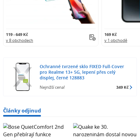
119 - 649 Kč
169 Kč
v 8 obchodech
v 1 obchodě
Ochranné tvrzené sklo FIXED Full-Cover
pro Realme 13+ 5G, lepení přes celý
displej, černé 128883
Nejnižší cena!
349 Kč
Články odjinud