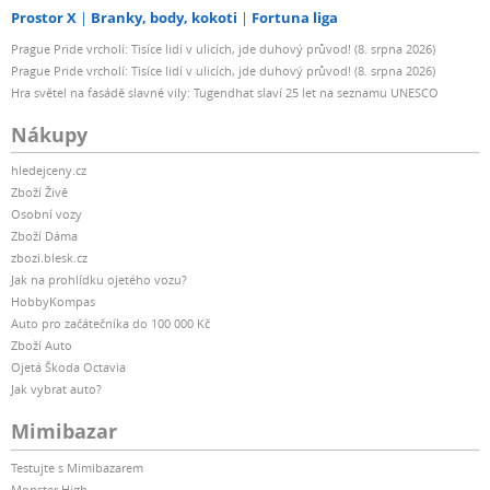
Prostor X
Branky, body, kokoti
Fortuna liga
Prague Pride vrcholí: Tisíce lidí v ulicích, jde duhový průvod! (8. srpna 2026)
Prague Pride vrcholí: Tisíce lidí v ulicích, jde duhový průvod! (8. srpna 2026)
Hra světel na fasádě slavné vily: Tugendhat slaví 25 let na seznamu UNESCO
Nákupy
hledejceny.cz
Zboží Živě
Osobní vozy
Zboží Dáma
zbozi.blesk.cz
Jak na prohlídku ojetého vozu?
HobbyKompas
Auto pro začátečníka do 100 000 Kč
Zboží Auto
Ojetá Škoda Octavia
Jak vybrat auto?
Mimibazar
Testujte s Mimibazarem
Monster High