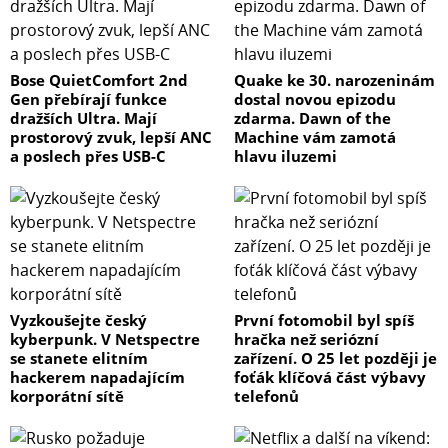
Bose QuietComfort 2nd
Quake ke 30. narozeninám
Gen přebírají funkce
dostal novou epizodu
dražších Ultra. Mají
zdarma. Dawn of the
prostorový zvuk, lepší ANC
Machine vám zamotá
a poslech přes USB-C
hlavu iluzemi
Vyzkoušejte český
První fotomobil byl spíš
kyberpunk. V Netspectre
hračka než seriózní
se stanete elitním
zařízení. O 25 let později je
hackerem napadajícím
foťák klíčová část výbavy
korporátní sítě
telefonů