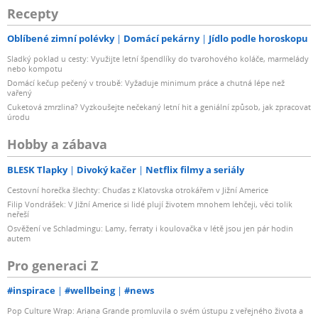
Recepty
Oblíbené zimní polévky
Domácí pekárny
Jídlo podle horoskopu
Sladký poklad u cesty: Využijte letní špendlíky do tvarohového koláče, marmelády
nebo kompotu
Domácí kečup pečený v troubě: Vyžaduje minimum práce a chutná lépe než
vařený
Cuketová zmrzlina? Vyzkoušejte nečekaný letní hit a geniální způsob, jak zpracovat
úrodu
Hobby a zábava
BLESK Tlapky
Divoký kačer
Netflix filmy a seriály
Cestovní horečka šlechty: Chuďas z Klatovska otrokářem v Jižní Americe
Filip Vondrášek: V Jižní Americe si lidé plují životem mnohem lehčeji, věci tolik
neřeší
Osvěžení ve Schladmingu: Lamy, ferraty i koulovačka v létě jsou jen pár hodin
autem
Pro generaci Z
#inspirace
#wellbeing
#news
Pop Culture Wrap: Ariana Grande promluvila o svém ústupu z veřejného života a