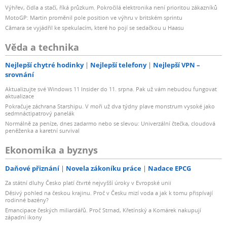
Výhřev, čidla a stačí, říká průzkum. Pokročilá elektronika není prioritou zákazníků
MotoGP: Martin proměnil pole position ve výhru v britském sprintu
Câmara se vyjádřil ke spekulacím, které ho pojí se sedačkou u Haasu
Věda a technika
Nejlepší chytré hodinky
Nejlepší telefony
Nejlepší VPN –
srovnání
Aktualizujte své Windows 11 Insider do 11. srpna. Pak už vám nebudou fungovat
aktualizace
Pokračuje záchrana Starshipu. V moři už dva týdny plave monstrum vysoké jako
sedmnáctipatrový panelák
Normálně za peníze, dnes zadarmo nebo se slevou: Univerzální čtečka, cloudová
peněženka a karetní survival
Ekonomika a byznys
Daňové přiznání
Novela zákoníku práce
Nadace EPCG
Za státní dluhy Česko platí čtvrté nejvyšší úroky v Evropské unii
Děsivý pohled na českou krajinu. Proč v Česku mizí voda a jak k tomu přispívají
rodinné bazény?
Emancipace českých miliardářů. Proč Strnad, Křetínský a Komárek nakupují
západní ikony