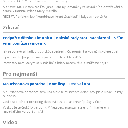
Sophia z KATSEYE si dává pauzu od skupiny
Alt news: MGK v tom zas lítá, Jared Leto byl obviněný ze sexuálního obtěžování a
zemřely Bonnie Tyler a Mary Morello
RECEPT: Perfektní letní kombinace, které tě zchladí, i kdybys nechtěl*a
Zdraví
Podpořte dětskou imunitu
Babské rady proti nachlazení
S čím
vším pomůže rýmovník
Jak se zdravě zchladit v tropických vedrech: Co pomáhá a kdy už riskujete úpal
Úpal a úžeh: Jak je poznat a jak se z nich rychle vyléčit
Parazité v nás: Kterým se u nás líbí a kde v našem těle je můžeme najít?
Pro nejmenší
Mourissonova poradna
Komiksy
Festival ABC
Mourrisonova poradna: Jsem líná a nic se mi nechce dělat: Kdy jde o únavu a kdy
o lenost?
Česká společnost ornitologická slaví 100 let: Jak chrání ptáky v ČR?
Vyzkoušejte český kyberpunk. V Netspectre se stanete elitním hackerem
napadajícím korporátní sítě
Video