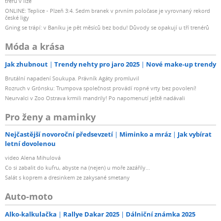
trefu v lize
ONLINE: Teplice - Plzeň 3:4. Sedm branek v prvním poločase je vyrovnaný rekord
české ligy
Gning se trápí: v Baníku je pět měsíců bez bodu! Důvody se opakují u tří trenérů
Móda a krása
Jak zhubnout
Trendy nehty pro jaro 2025
Nové make-up trendy
Brutální napadení Soukupa. Právník Agáty promluvil
Rozruch v Grónsku: Trumpova společnost provádí ropné vrty bez povolení!
Neurvalci v Zoo Ostrava krmili mandrily! Po napomenutí ještě nadávali
Pro ženy a maminky
Nejčastější novoroční předsevzetí
Miminko a mráz
Jak vybírat
letní dovolenou
video Alena Mihulová
Co si zabalit do kufru, abyste na (nejen) u moře zazářily...
Salát s koprem a dresinkem ze zakysané smetany
Auto-moto
Alko-kalkulačka
Rallye Dakar 2025
Dálniční známka 2025