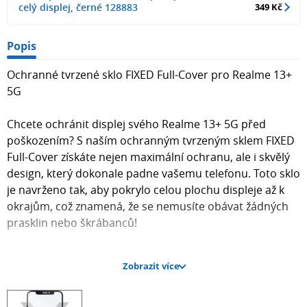
celý displej, černé 128883
349 Kč
Popis
Ochranné tvrzené sklo FIXED Full-Cover pro Realme 13+
5G
Chcete ochránit displej svého Realme 13+ 5G před
poškozením? S naším ochranným tvrzeným sklem FIXED
Full-Cover získáte nejen maximální ochranu, ale i skvělý
design, který dokonale padne vašemu telefonu. Toto sklo
je navrženo tak, aby pokrylo celou plochu displeje až k
okrajům, což znamená, že se nemusíte obávat žádných
prasklin nebo škrábanců!
Proč si vybrat sklo FIXED Full-Cover?
Zobrazit více
Maximální ochrana displeje před nárazy a škrábanci