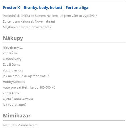
Prostor X
Branky, body, kokoti
Fortuna liga
Poslední sklenička se Samem Neillem: Už jsem vám to vyprávěl?
Epicentrum Kalousek Nové nahrání
Meghanin narozeninový taneček
Nákupy
hledejceny.cz
Zboží Živě
Osobní vozy
Zboží Dáma
zbozi.blesk.cz
Jak na prohlídku ojetého vozu?
HobbyKompas
Auto pro začátečníka do 100 000 Kč
Zboží Auto
Ojetá Škoda Octavia
Jak vybrat auto?
Mimibazar
Testujte s Mimibazarem