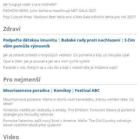
Jak funguje vztah Lva a Vodnáře?
FASHION NEWS: John Galliano headlinuje MET GALA 2027
Pop Culture Wrap: Madison Beer řekla ano a Met Gala odhalilo téma pro rok 2027!
Zdraví
Podpořte dětskou imunitu
Babské rady proti nachlazení
S čím
vším pomůže rýmovník
Jak se zdravě zchladit v tropických vedrech: Co pomáhá a kdy už riskujete úpal
Úpal a úžeh: Jak je poznat a jak se z nich rychle vyléčit
Parazité v nás: Kterým se u nás líbí a kde v našem těle je můžeme najít?
Pro nejmenší
Mourissonova poradna
Komiksy
Festival ABC
Mourrisonova poradna: Máma si domů vodí kamarádku, kterou nemám ráda. Co
dělat?
Nintendo nedělá jen skákačky a arkády. Fire Emblem: Fortune's Weave je pořádná
strategie pro fanoušky tahovek
Pomozte Salierimu začít nový život v Americe. Mafia: The Old Country odhaluje
obsah rozšíření těsně před vydáním
Video