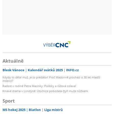
VÝBĚR
Aktuálně
Blesk Vánoce
Kalendář svátků 2025
INFO.cz
Kdyby to dělal muž, je to predátor! Proč Madonně prochází o 30 let mladší
milenci?
Radost v rodině Petra Macinky: Polibky a růžová oslava!
Krvavé drama v Londýně: Útočnice pobodala čtyři muže nůžkami
Sport
MS hokej 2025
Biatlon
Liga mistrů