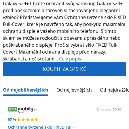
Galaxy S24+ Chcete ochránit svůj Samsung Galaxy S24+
před poškozením a zároveň si zachovat jeho elegantní
vzhled? Představujeme vám Ochranné tvrzené sklo FIXED
Full-Cover, které je navrženo tak, aby poskytlo maximální
ochranu displeje vašeho mobilního telefonu. S tímto
sklem se můžete rozloučit s obavami z prasklého nebo
poškrabaného displeje! Proč si vybrat sklo FIXED Full-
Cover? Maximální ochrana displeje před nárazy,
škrábanci a nečistotami...
Celý popis
KOUPIT ZA 349 KČ
Od nejoblíbenějších
Od nejlevnějších
Od nejdražší
Doprava:
29 Kč
97 %
Ochranné tvrzené sklo FIXED Full-