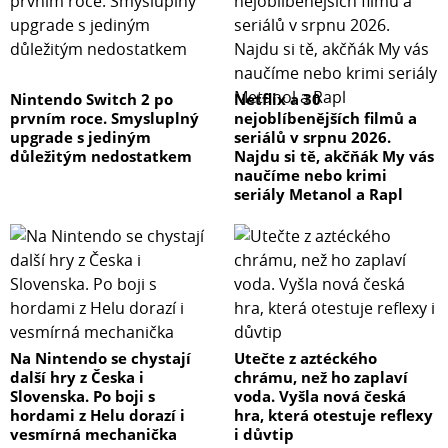
Nintendo Switch 2 po
Netflix a 30
prvním roce. Smysluplný
nejoblíbenějších filmů a
upgrade s jediným
seriálů v srpnu 2026.
důležitým nedostatkem
Najdu si tě, akčňák My vás
naučíme nebo krimi
seriály Metanol a Rapl
Na Nintendo se chystají
Utečte z aztéckého
další hry z Česka i
chrámu, než ho zaplaví
Slovenska. Po boji s
voda. Vyšla nová česká
hordami z Helu dorazí i
hra, která otestuje reflexy
vesmírná mechanička
i důvtip