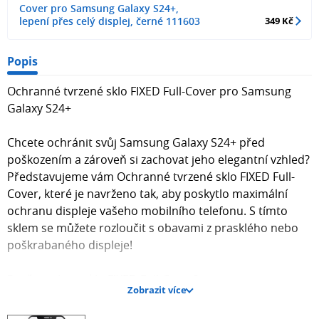
Cover pro Samsung Galaxy S24+,
lepení přes celý displej, černé 111603
349 Kč
Popis
Ochranné tvrzené sklo FIXED Full-Cover pro Samsung
Galaxy S24+
Chcete ochránit svůj Samsung Galaxy S24+ před
poškozením a zároveň si zachovat jeho elegantní vzhled?
Představujeme vám Ochranné tvrzené sklo FIXED Full-
Cover, které je navrženo tak, aby poskytlo maximální
ochranu displeje vašeho mobilního telefonu. S tímto
sklem se můžete rozloučit s obavami z prasklého nebo
poškrabaného displeje!
Proč si vybrat sklo FIXED Full-Cover?
Zobrazit více
Maximální ochrana displeje před nárazy, škrábanci a