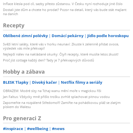
Inflace klesla pod cíl, sazby přesto zůstanou. V Česku nyní rozhoduje jiné číslo
Dostali jste dům a chcete ho prodat? Pozor na detail, který vás bude stát majlant
na daních
Recepty
Oblíbené zimní polévky
Domácí pekárny
Jídlo podle horoskopu
Svěží letní saláty, které vás v horku neunaví: Zkuste k zelenině přidat ovoce,
výsledek vás mile překvapí!
Nejlepší nálev na nakládané okurky: Čtyři recepty, které musíte letos zkusit!
Proč jíst cottage každý den? Tady je 7 překvapivých důvodů
Hobby a zábava
BLESK Tlapky
Divoký kačer
Netflix filmy a seriály
OBRAZEM: Modré slzy na Tchaj-wanu mění moře v magickou říši
Jan Faltus: Vždycky mně přišlo trošku zvrhlé splachovat pitnou vodou
Zapomeňte na rozpálené Středomoří! Zamiřte na pohádkovou pláž se zlatým
pískem do Walesu
Pro generaci Z
#inspirace
#wellbeing
#news