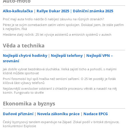
Auto-moto
Alko-kalkulačka
Rallye Dakar 2025
Dálniční známka 2025
Proč mají auta hrdlo nádrže či nabíjecí zásuvku na různých stranách?
Pérez je se svým comebackem zatím velmi spokojen. Dokázal jsem, že stále patřím
k nejlepším, říká
Hledáme zlatý ročník: 25 let vývoje asistentů a emisních systémů v autech
Věda a technika
Nejlepší chytré hodinky
Nejlepší telefony
Nejlepší VPN –
srovnání
Jak dobře vybrat bezdrátová sluchátka. Velká zajistí ticho a pohodlí, s malými
klidně můžete sportovat
První fotomobil byl spíš hračka než seriózní zařízení. O 25 let později je foťák
klíčová část výbavy telefonů
Nejslavnější overclocker odstranil z chladiče procesoru větrák a nasadil na něj
komín. Fungovalo to skvěle
Ekonomika a byznys
Daňové přiznání
Novela zákoníku práce
Nadace EPCG
Český byznysový tandem expanduje na Západ. Získal podíl v britské zbrojovce,
konkurentovi Explosie