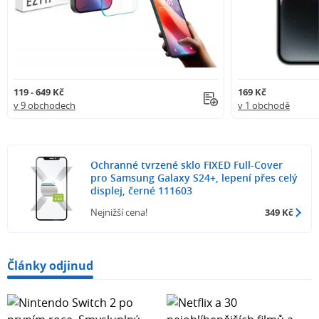
119 - 649 Kč
169 Kč
v 9 obchodech
v 1 obchodě
Ochranné tvrzené sklo FIXED Full-Cover
pro Samsung Galaxy S24+, lepení přes celý
displej, černé 111603
Nejnižší cena!
349 Kč
Články odjinud