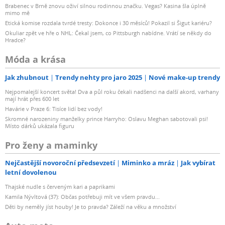
Brabenec v Brně znovu oživí silnou rodinnou značku. Vegas? Kasina šla úplně
mimo mě
Etická komise rozdala tvrdé tresty: Dokonce i 30 měsíců! Pokazil si Šigut kariéru?
Okuliar zpět ve hře o NHL: Čekal jsem, co Pittsburgh nabídne. Vrátí se někdy do
Hradce?
Móda a krása
Jak zhubnout
Trendy nehty pro jaro 2025
Nové make-up trendy
Nejpomalejší koncert světa! Dva a půl roku čekali nadšenci na další akord, varhany
mají hrát přes 600 let
Havárie v Praze 6: Tisíce lidí bez vody!
Skromné narozeniny manželky prince Harryho: Oslavu Meghan sabotovali psi!
Místo dárků ukázala figuru
Pro ženy a maminky
Nejčastější novoroční předsevzetí
Miminko a mráz
Jak vybírat
letní dovolenou
Thajské nudle s červeným kari a paprikami
Kamila Nývltová (37): Občas potřebuji mít ve všem pravdu...
Děti by neměly jíst houby! Je to pravda? Záleží na věku a množství