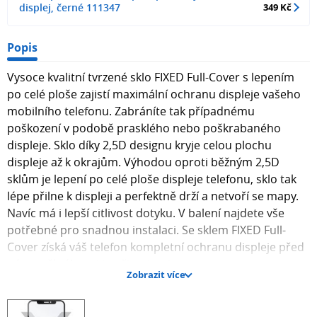
displej, černé 111347
349 Kč
Popis
Vysoce kvalitní tvrzené sklo FIXED Full-Cover s lepením
po celé ploše zajistí maximální ochranu displeje vašeho
mobilního telefonu. Zabráníte tak případnému
poškození v podobě prasklého nebo poškrabaného
displeje. Sklo díky 2,5D designu kryje celou plochu
displeje až k okrajům. Výhodou oproti běžným 2,5D
sklům je lepení po celé ploše displeje telefonu, sklo tak
lépe přilne k displeji a perfektně drží a netvoří se mapy.
Navíc má i lepší citlivost dotyku. V balení najdete vše
potřebné pro snadnou instalaci. Se sklem FIXED Full-
Cover získá váš telefon kompletní ochranu displeje před
nárazy, škrábanci i nečistotami.
Zobrazit více
Vlastnosti:
- ochranné tvrzené sklo pro telefon