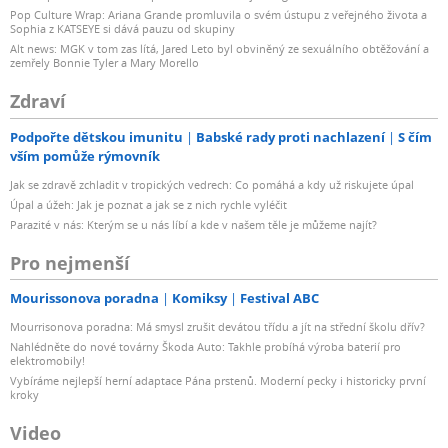
Pop Culture Wrap: Ariana Grande promluvila o svém ústupu z veřejného života a
Sophia z KATSEYE si dává pauzu od skupiny
Alt news: MGK v tom zas lítá, Jared Leto byl obviněný ze sexuálního obtěžování a
zemřely Bonnie Tyler a Mary Morello
Zdraví
Podpořte dětskou imunitu
Babské rady proti nachlazení
S čím
vším pomůže rýmovník
Jak se zdravě zchladit v tropických vedrech: Co pomáhá a kdy už riskujete úpal
Úpal a úžeh: Jak je poznat a jak se z nich rychle vyléčit
Parazité v nás: Kterým se u nás líbí a kde v našem těle je můžeme najít?
Pro nejmenší
Mourissonova poradna
Komiksy
Festival ABC
Mourrisonova poradna: Má smysl zrušit devátou třídu a jít na střední školu dřív?
Nahlédněte do nové továrny Škoda Auto: Takhle probíhá výroba baterií pro
elektromobily!
Vybíráme nejlepší herní adaptace Pána prstenů. Moderní pecky i historicky první
kroky
Video