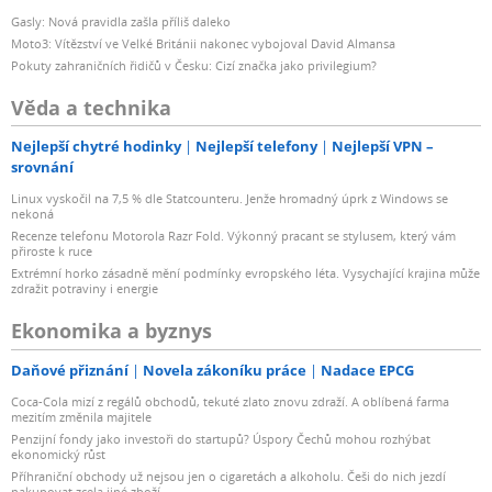
Gasly: Nová pravidla zašla příliš daleko
Moto3: Vítězství ve Velké Británii nakonec vybojoval David Almansa
Pokuty zahraničních řidičů v Česku: Cizí značka jako privilegium?
Věda a technika
Nejlepší chytré hodinky
Nejlepší telefony
Nejlepší VPN –
srovnání
Linux vyskočil na 7,5 % dle Statcounteru. Jenže hromadný úprk z Windows se
nekoná
Recenze telefonu Motorola Razr Fold. Výkonný pracant se stylusem, který vám
přiroste k ruce
Extrémní horko zásadně mění podmínky evropského léta. Vysychající krajina může
zdražit potraviny i energie
Ekonomika a byznys
Daňové přiznání
Novela zákoníku práce
Nadace EPCG
Coca-Cola mizí z regálů obchodů, tekuté zlato znovu zdraží. A oblíbená farma
mezitím změnila majitele
Penzijní fondy jako investoři do startupů? Úspory Čechů mohou rozhýbat
ekonomický růst
Příhraniční obchody už nejsou jen o cigaretách a alkoholu. Češi do nich jezdí
nakupovat zcela jiné zboží