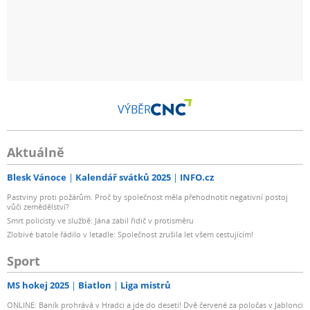
VÝBĚR
Aktuálně
Blesk Vánoce
Kalendář svátků 2025
INFO.cz
Pastviny proti požárům. Proč by společnost měla přehodnotit negativní postoj
vůči zemědělství?
Smrt policisty ve službě: Jána zabil řidič v protisměru
Zlobivé batole řádilo v letadle: Společnost zrušila let všem cestujícím!
Sport
MS hokej 2025
Biatlon
Liga mistrů
ONLINE: Baník prohrává v Hradci a jde do deseti! Dvě červené za poločas v Jablonci