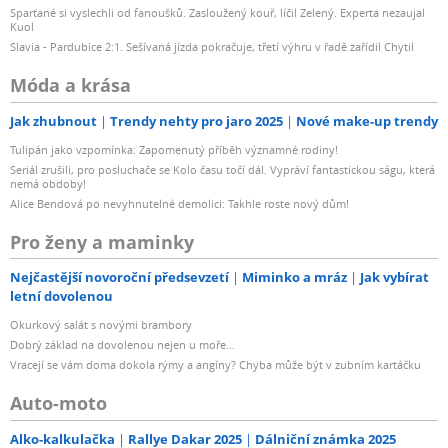
Sparťané si vyslechli od fanoušků. Zasloužený kouř, líčil Zelený. Experta nezaujal
Kuol
Slavia - Pardubice 2:1. Sešívaná jízda pokračuje, třetí výhru v řadě zařídil Chytil
Móda a krása
Jak zhubnout
Trendy nehty pro jaro 2025
Nové make-up trendy
Tulipán jako vzpomínka: Zapomenutý příběh významné rodiny!
Seriál zrušili, pro posluchače se Kolo času točí dál. Vypráví fantastickou ságu, která
nemá obdoby!
Alice Bendová po nevyhnutelné demolici: Takhle roste nový dům!
Pro ženy a maminky
Nejčastější novoroční předsevzetí
Miminko a mráz
Jak vybírat
letní dovolenou
Okurkový salát s novými brambory
Dobrý základ na dovolenou nejen u moře...
Vracejí se vám doma dokola rýmy a angíny? Chyba může být v zubním kartáčku
Auto-moto
Alko-kalkulačka
Rallye Dakar 2025
Dálniční známka 2025