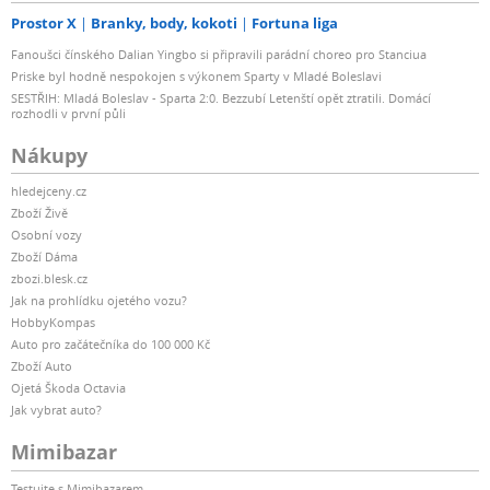
Prostor X
Branky, body, kokoti
Fortuna liga
Fanoušci čínského Dalian Yingbo si připravili parádní choreo pro Stanciua
Priske byl hodně nespokojen s výkonem Sparty v Mladé Boleslavi
SESTŘIH: Mladá Boleslav - Sparta 2:0. Bezzubí Letenští opět ztratili. Domácí
rozhodli v první půli
Nákupy
hledejceny.cz
Zboží Živě
Osobní vozy
Zboží Dáma
zbozi.blesk.cz
Jak na prohlídku ojetého vozu?
HobbyKompas
Auto pro začátečníka do 100 000 Kč
Zboží Auto
Ojetá Škoda Octavia
Jak vybrat auto?
Mimibazar
Testujte s Mimibazarem