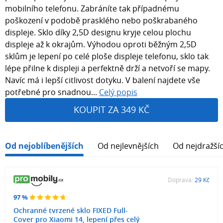
mobilního telefonu. Zabráníte tak případnému
poškození v podobě prasklého nebo poškrabaného
displeje. Sklo díky 2,5D designu kryje celou plochu
displeje až k okrajům. Výhodou oproti běžným 2,5D
sklům je lepení po celé ploše displeje telefonu, sklo tak
lépe přilne k displeji a perfektně drží a netvoří se mapy.
Navíc má i lepší citlivost dotyku. V balení najdete vše
potřebné pro snadnou...
Celý popis
KOUPIT ZA 349 KČ
Od nejoblíbenějších
Od nejlevnějších
Od nejdražší
Doprava:
29 Kč
97 %
Ochranné tvrzené sklo FIXED Full-
Cover pro Xiaomi 14, lepení přes celý