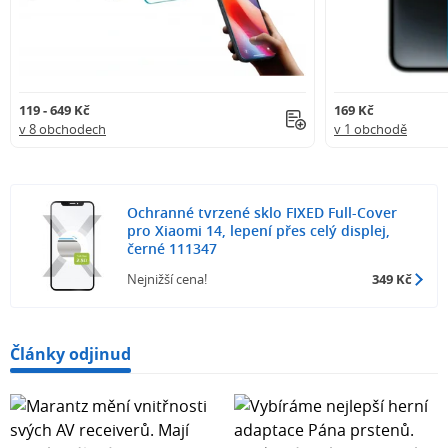
119 - 649 Kč
169 Kč
v 8 obchodech
v 1 obchodě
Ochranné tvrzené sklo FIXED Full-Cover
pro Xiaomi 14, lepení přes celý displej,
černé 111347
Nejnižší cena!
349 Kč
Články odjinud