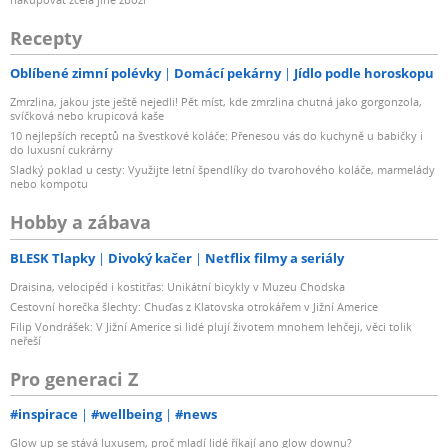
Recepty
Oblíbené zimní polévky
Domácí pekárny
Jídlo podle horoskopu
Zmrzlina, jakou jste ještě nejedli! Pět míst, kde zmrzlina chutná jako gorgonzola,
svíčková nebo krupicová kaše
10 nejlepších receptů na švestkové koláče: Přenesou vás do kuchyně u babičky i
do luxusní cukrárny
Sladký poklad u cesty: Využijte letní špendlíky do tvarohového koláče, marmelády
nebo kompotu
Hobby a zábava
BLESK Tlapky
Divoký kačer
Netflix filmy a seriály
Draisina, velocipéd i kostitřas: Unikátní bicykly v Muzeu Chodska
Cestovní horečka šlechty: Chuďas z Klatovska otrokářem v Jižní Americe
Filip Vondrášek: V Jižní Americe si lidé plují životem mnohem lehčeji, věci tolik
neřeší
Pro generaci Z
#inspirace
#wellbeing
#news
Glow up se stává luxusem, proč mladí lidé říkají ano glow downu?