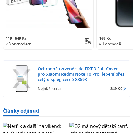
119 - 649 Kč
169 Kč
v 8 obchodech
v 1 obchodě
Ochranné tvrzené sklo FIXED Full-Cover
pro Xiaomi Redmi Note 10 Pro, lepení přes
celý displej, černé 88693
Nejnižší cena!
349 Kč
Články odjinud