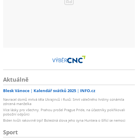
VÝBĚR
Aktuálně
Blesk Vánoce
Kalendář svátků 2025
INFO.cz
Navracel domů mrtvá těla Ukrajinců i Rusů: Smrt válečného hrdiny oznámila
zdrcená manželka
Více lásky pro všechny. Prahou prošel Prague Pride, na účastníky pokřikovali
pobožní odpůrci
Biden kvůli rakovině trpí! Bolestná slova jeho syna Huntera o šířící se nemoci
Sport