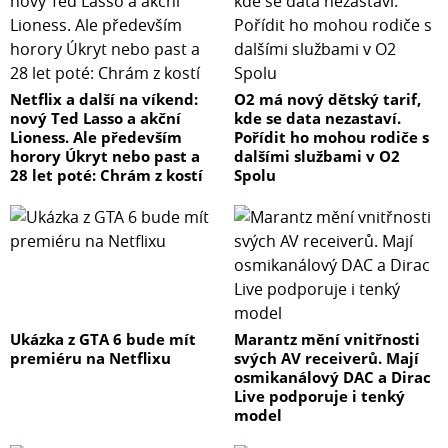
Netflix a další na víkend:
O2 má nový dětský tarif,
nový Ted Lasso a akční
kde se data nezastaví.
Lioness. Ale především
Pořídit ho mohou rodiče s
horory Úkryt nebo past a
dalšími službami v O2
28 let poté: Chrám z kostí
Spolu
Ukázka z GTA 6 bude mít
Marantz mění vnitřnosti
premiéru na Netflixu
svých AV receiverů. Mají
osmikanálový DAC a Dirac
Live podporuje i tenký
model