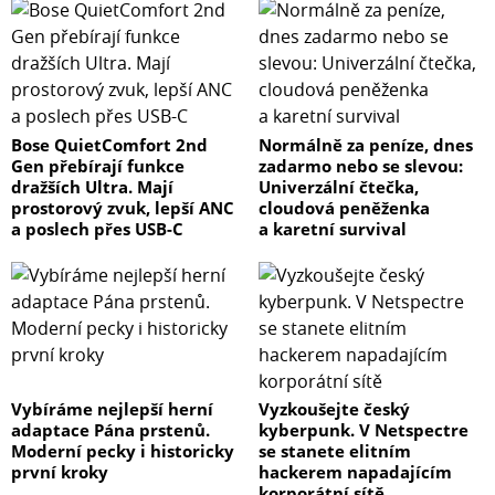
Bose QuietComfort 2nd
Normálně za peníze, dnes
Gen přebírají funkce
zadarmo nebo se slevou:
dražších Ultra. Mají
Univerzální čtečka,
prostorový zvuk, lepší ANC
cloudová peněženka
a poslech přes USB-C
a karetní survival
Vybíráme nejlepší herní
Vyzkoušejte český
adaptace Pána prstenů.
kyberpunk. V Netspectre
Moderní pecky i historicky
se stanete elitním
první kroky
hackerem napadajícím
korporátní sítě