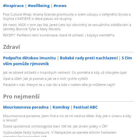
#inspirace
#wellbeing
#news
Pop Culture Wrap: Ariana Grande promluvila o svém ústupu z veřejného života a
Sophia z KATSEYE si dává pauzu od skupiny
Alt news: MGK v tom zas lítá, Jared Leto byl obviněný ze sexuálního obtěžování a
zemřely Bonnie Tyler a Mary Morello
RECEPT: Perfektní letní kombinace, které tě zchladí, i kdybys nechtěl*a
Zdraví
Podpořte dětskou imunitu
Babské rady proti nachlazení
S čím
vším pomůže rýmovník
Jak se zdravě zchladit v tropických vedrech: Co pomáhá a kdy už riskujete úpal
Úpal a úžeh: Jak je poznat a jak se z nich rychle vyléčit
Parazité v nás: Kterým se u nás líbí a kde v našem těle je můžeme najít?
Pro nejmenší
Mourissonova poradna
Komiksy
Festival ABC
Mourrisonova poradna: Jsem líná a nic se mi nechce dělat: Kdy jde o únavu a kdy
o lenost?
Česká společnost ornitologická slaví 100 let: Jak chrání ptáky v ČR?
Vyzkoušejte český kyberpunk. V Netspectre se stanete elitním hackerem
napadajícím korporátní sítě