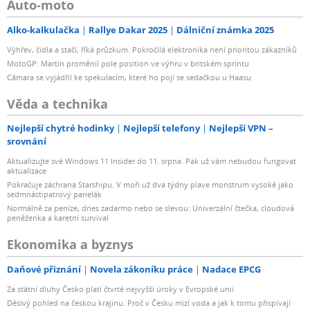
Auto-moto
Alko-kalkulačka
Rallye Dakar 2025
Dálniční známka 2025
Výhřev, čidla a stačí, říká průzkum. Pokročilá elektronika není prioritou zákazníků
MotoGP: Martin proměnil pole position ve výhru v britském sprintu
Câmara se vyjádřil ke spekulacím, které ho pojí se sedačkou u Haasu
Věda a technika
Nejlepší chytré hodinky
Nejlepší telefony
Nejlepší VPN –
srovnání
Aktualizujte své Windows 11 Insider do 11. srpna. Pak už vám nebudou fungovat
aktualizace
Pokračuje záchrana Starshipu. V moři už dva týdny plave monstrum vysoké jako
sedmnáctipatrový panelák
Normálně za peníze, dnes zadarmo nebo se slevou: Univerzální čtečka, cloudová
peněženka a karetní survival
Ekonomika a byznys
Daňové přiznání
Novela zákoníku práce
Nadace EPCG
Za státní dluhy Česko platí čtvrté nejvyšší úroky v Evropské unii
Děsivý pohled na českou krajinu. Proč v Česku mizí voda a jak k tomu přispívají