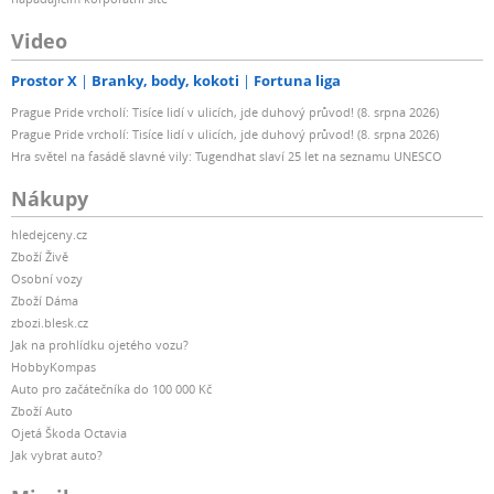
Video
Prostor X
Branky, body, kokoti
Fortuna liga
Prague Pride vrcholí: Tisíce lidí v ulicích, jde duhový průvod! (8. srpna 2026)
Prague Pride vrcholí: Tisíce lidí v ulicích, jde duhový průvod! (8. srpna 2026)
Hra světel na fasádě slavné vily: Tugendhat slaví 25 let na seznamu UNESCO
Nákupy
hledejceny.cz
Zboží Živě
Osobní vozy
Zboží Dáma
zbozi.blesk.cz
Jak na prohlídku ojetého vozu?
HobbyKompas
Auto pro začátečníka do 100 000 Kč
Zboží Auto
Ojetá Škoda Octavia
Jak vybrat auto?