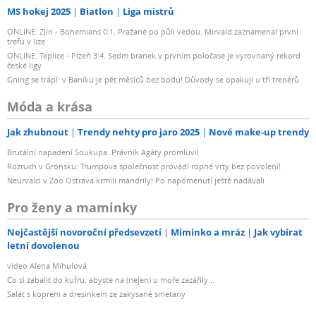
MS hokej 2025
Biatlon
Liga mistrů
ONLINE: Zlín - Bohemians 0:1. Pražané po půli vedou. Mirvald zaznamenal první
trefu v lize
ONLINE: Teplice - Plzeň 3:4. Sedm branek v prvním poločase je vyrovnaný rekord
české ligy
Gning se trápí: v Baníku je pět měsíců bez bodu! Důvody se opakují u tří trenérů
Móda a krása
Jak zhubnout
Trendy nehty pro jaro 2025
Nové make-up trendy
Brutální napadení Soukupa. Právník Agáty promluvil
Rozruch v Grónsku: Trumpova společnost provádí ropné vrty bez povolení!
Neurvalci v Zoo Ostrava krmili mandrily! Po napomenutí ještě nadávali
Pro ženy a maminky
Nejčastější novoroční předsevzetí
Miminko a mráz
Jak vybírat
letní dovolenou
video Alena Mihulová
Co si zabalit do kufru, abyste na (nejen) u moře zazářily...
Salát s koprem a dresinkem ze zakysané smetany