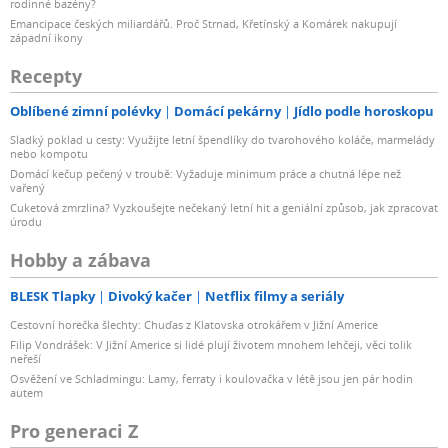
rodinné bazény?
Emancipace českých miliardářů. Proč Strnad, Křetínský a Komárek nakupují
západní ikony
Recepty
Oblíbené zimní polévky
Domácí pekárny
Jídlo podle horoskopu
Sladký poklad u cesty: Využijte letní špendlíky do tvarohového koláče, marmelády
nebo kompotu
Domácí kečup pečený v troubě: Vyžaduje minimum práce a chutná lépe než
vařený
Cuketová zmrzlina? Vyzkoušejte nečekaný letní hit a geniální způsob, jak zpracovat
úrodu
Hobby a zábava
BLESK Tlapky
Divoký kačer
Netflix filmy a seriály
Cestovní horečka šlechty: Chuďas z Klatovska otrokářem v Jižní Americe
Filip Vondrášek: V Jižní Americe si lidé plují životem mnohem lehčeji, věci tolik
neřeší
Osvěžení ve Schladmingu: Lamy, ferraty i koulovačka v létě jsou jen pár hodin
autem
Pro generaci Z