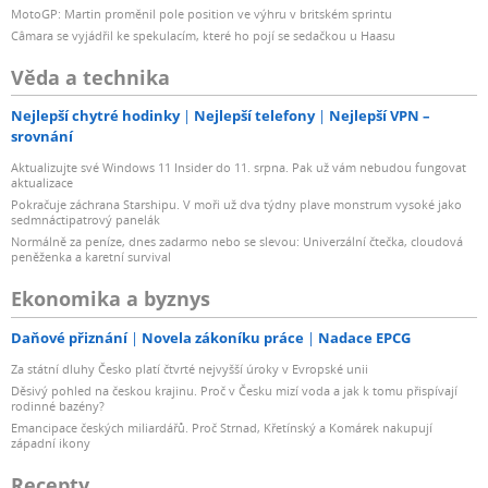
MotoGP: Martin proměnil pole position ve výhru v britském sprintu
Câmara se vyjádřil ke spekulacím, které ho pojí se sedačkou u Haasu
Věda a technika
Nejlepší chytré hodinky
Nejlepší telefony
Nejlepší VPN –
srovnání
Aktualizujte své Windows 11 Insider do 11. srpna. Pak už vám nebudou fungovat
aktualizace
Pokračuje záchrana Starshipu. V moři už dva týdny plave monstrum vysoké jako
sedmnáctipatrový panelák
Normálně za peníze, dnes zadarmo nebo se slevou: Univerzální čtečka, cloudová
peněženka a karetní survival
Ekonomika a byznys
Daňové přiznání
Novela zákoníku práce
Nadace EPCG
Za státní dluhy Česko platí čtvrté nejvyšší úroky v Evropské unii
Děsivý pohled na českou krajinu. Proč v Česku mizí voda a jak k tomu přispívají
rodinné bazény?
Emancipace českých miliardářů. Proč Strnad, Křetínský a Komárek nakupují
západní ikony
Recepty