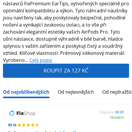
nástavců FixPremium EarTips, vytvořených speciálně pro
optimální kompatibilitu a výkon. Tyto náhradní náušníky
jsou navrženy tak, aby poskytovaly bezpečné, pohodlné
nošení a vynikající zvukovou izolaci, a to vše při
zachování elegantní estetiky vašich AirPods Pro. Tyto
ušní nástavce, dostupné výhradně v bílé barvě, hladce
splynou s vaším zařízením a poskytují čistý a soudržný
vzhled. Klíčové vlastnosti: Prémiový silikonový materiál:
Vyrobeno...
Celý popis
KOUPIT ZA 127 KČ
Od nejoblíbenějších
Od nejlevnějších
Od nejdražší
Doprava:
69 Kč
Skladem
95 %