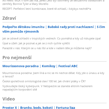
Alt news: MGK v tom zas lítá, Jared Leto byl obviněný ze sexuálního obtěžování a
zemřely Bonnie Tyler a Mary Morello
RECEPT: Perfektní letní kombinace, které tě zchladí, i kdybys nechtěl*a
Zdraví
Podpořte dětskou imunitu
Babské rady proti nachlazení
S čím
vším pomůže rýmovník
Jak se zdravě zchladit v tropických vedrech: Co pomáhá a kdy už riskujete úpal
Úpal a úžeh: Jak je poznat a jak se z nich rychle vyléčit
Parazité v nás: Kterým se u nás líbí a kde v našem těle je můžeme najít?
Pro nejmenší
Mourissonova poradna
Komiksy
Festival ABC
Mourrisonova poradna: Jsem líná a nic se mi nechce dělat: Kdy jde o únavu a kdy
o lenost?
Česká společnost ornitologická slaví 100 let: Jak chrání ptáky v ČR?
Vyzkoušejte český kyberpunk. V Netspectre se stanete elitním hackerem
napadajícím korporátní sítě
Video
Prostor X
Branky, body, kokoti
Fortuna liga