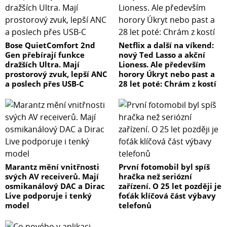
Bose QuietComfort 2nd
Netflix a další na víkend:
Gen přebírají funkce
nový Ted Lasso a akční
dražších Ultra. Mají
Lioness. Ale především
prostorový zvuk, lepší ANC
horory Úkryt nebo past a
a poslech přes USB-C
28 let poté: Chrám z kostí
Marantz mění vnitřnosti
První fotomobil byl spíš
svých AV receiverů. Mají
hračka než seriózní
osmikanálový DAC a Dirac
zařízení. O 25 let později je
Live podporuje i tenký
foťák klíčová část výbavy
model
telefonů