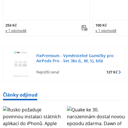
254 Kč
100 Kč
v 1 obchodě
v 1 obchodě
FixPremium - Vyměnitelné Gumičky pro
AirPods Pro - Set 3ks (L, M, S), bílá
Nejnižší cena!
127 Kč
Články odjinud