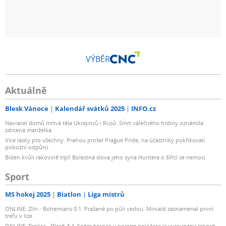
VÝBĚR
Aktuálně
Blesk Vánoce
Kalendář svátků 2025
INFO.cz
Navracel domů mrtvá těla Ukrajinců i Rusů: Smrt válečného hrdiny oznámila
zdrcená manželka
Více lásky pro všechny. Prahou prošel Prague Pride, na účastníky pokřikovali
pobožní odpůrci
Biden kvůli rakovině trpí! Bolestná slova jeho syna Huntera o šířící se nemoci
Sport
MS hokej 2025
Biatlon
Liga mistrů
ONLINE: Zlín - Bohemians 0:1. Pražané po půli vedou. Mirvald zaznamenal první
trefu v lize
ONLINE: Teplice - Plzeň 3:4. Sedm branek v prvním poločase je vyrovnaný rekord