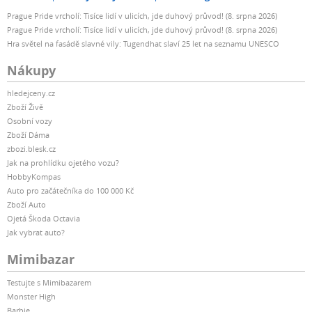
Prague Pride vrcholí: Tisíce lidí v ulicích, jde duhový průvod! (8. srpna 2026)
Prague Pride vrcholí: Tisíce lidí v ulicích, jde duhový průvod! (8. srpna 2026)
Hra světel na fasádě slavné vily: Tugendhat slaví 25 let na seznamu UNESCO
Nákupy
hledejceny.cz
Zboží Živě
Osobní vozy
Zboží Dáma
zbozi.blesk.cz
Jak na prohlídku ojetého vozu?
HobbyKompas
Auto pro začátečníka do 100 000 Kč
Zboží Auto
Ojetá Škoda Octavia
Jak vybrat auto?
Mimibazar
Testujte s Mimibazarem
Monster High
Barbie