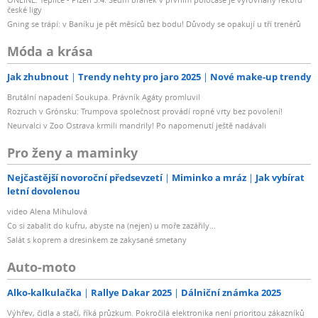
české ligy
Gning se trápí: v Baníku je pět měsíců bez bodu! Důvody se opakují u tří trenérů
Móda a krása
Jak zhubnout
Trendy nehty pro jaro 2025
Nové make-up trendy
Brutální napadení Soukupa. Právník Agáty promluvil
Rozruch v Grónsku: Trumpova společnost provádí ropné vrty bez povolení!
Neurvalci v Zoo Ostrava krmili mandrily! Po napomenutí ještě nadávali
Pro ženy a maminky
Nejčastější novoroční předsevzetí
Miminko a mráz
Jak vybírat
letní dovolenou
video Alena Mihulová
Co si zabalit do kufru, abyste na (nejen) u moře zazářily...
Salát s koprem a dresinkem ze zakysané smetany
Auto-moto
Alko-kalkulačka
Rallye Dakar 2025
Dálniční známka 2025
Výhřev, čidla a stačí, říká průzkum. Pokročilá elektronika není prioritou zákazníků