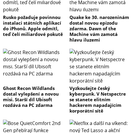
Rusko požaduje povinnou
Quake ke 30. narozeninám
instalaci státních aplikací
dostal novou epizodu
do iPhonů. Apple odmítl,
zdarma. Dawn of the
teď čelí miliardové pokutě
Machine vám zamotá
hlavu iluzemi
Ghost Recon Wildlands
Vyzkoušejte český
dostal vylepšení a novou
kyberpunk. V Netspectre
misi. Starší díl Ubisoft
se stanete elitním
rozdává na PC zdarma
hackerem napadajícím
korporátní sítě