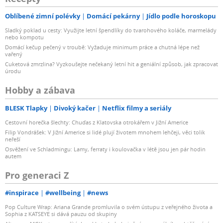
Oblíbené zimní polévky
Domácí pekárny
Jídlo podle horoskopu
Sladký poklad u cesty: Využijte letní špendlíky do tvarohového koláče, marmelády
nebo kompotu
Domácí kečup pečený v troubě: Vyžaduje minimum práce a chutná lépe než
vařený
Cuketová zmrzlina? Vyzkoušejte nečekaný letní hit a geniální způsob, jak zpracovat
úrodu
Hobby a zábava
BLESK Tlapky
Divoký kačer
Netflix filmy a seriály
Cestovní horečka šlechty: Chuďas z Klatovska otrokářem v Jižní Americe
Filip Vondrášek: V Jižní Americe si lidé plují životem mnohem lehčeji, věci tolik
neřeší
Osvěžení ve Schladmingu: Lamy, ferraty i koulovačka v létě jsou jen pár hodin
autem
Pro generaci Z
#inspirace
#wellbeing
#news
Pop Culture Wrap: Ariana Grande promluvila o svém ústupu z veřejného života a
Sophia z KATSEYE si dává pauzu od skupiny