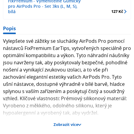
FixPremium - Vyměnitelné Gumičky
pro AirPods Pro - Set 3ks (L, M, S),
bílá
127 Kč
Popis
Vylepšete své zážitky se sluchátky AirPods Pro pomocí
nástavců FixPremium EarTips, vytvořených speciálně pro
optimální kompatibilitu a výkon. Tyto náhradní náušníky
jsou navrženy tak, aby poskytovaly bezpečné, pohodlné
nošení a vynikající zvukovou izolaci, a to vše při
zachování elegantní estetiky vašich AirPods Pro. Tyto
ušní nástavce, dostupné výhradně v bílé barvě, hladce
splynou s vaším zařízením a poskytují čistý a soudržný
vzhled. Klíčové vlastnosti: Prémiový silikonový materiál:
Vyrobeno z měkkého, odolného silikonu, který je
hypoalergenní a vyrobený tak, aby vydržel.
Zobrazit více
Vylepšená zvuková izolace: Navrženo tak, aby vytvořilo