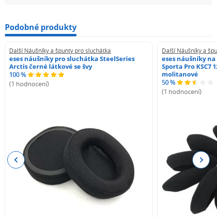
Podobné produkty
Další Náušníky a špunty pro sluchátka
Další Náušníky a špu
eses náušníky pro sluchátka SteelSeries
eses náušníky na
Arctis černé látkové se švy
Sporta Pro KSC7 1
molitanové
100 %
50 %
(1 hodnocení)
(1 hodnocení)
Previous
Next