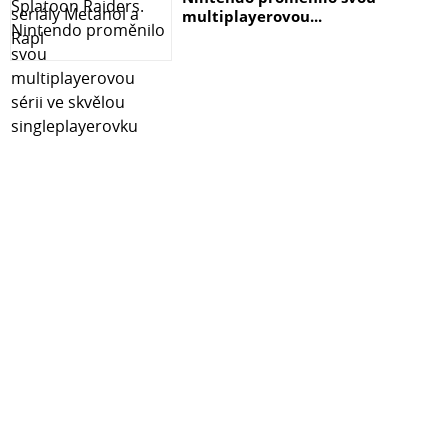
postavy/produktu na jiné fotopozadí
multiplayerovou...
ZigBee vysílač nejprve odpálí zadní blesky na kanálu
B, vzápětí odpálí přední blesky na kanálu A - získáte 2
záběry, kdy první je siluetou a druhý je osvětlen zepřed.
V maskování ve Photoshopu spojíte oba záběry a
přetáhnete na jiné fotopozadí
Digital Pro X-1200 Výkon záblesku
Výkon f-stop
Výkon Ws
Výkon
8,1
1200
1/1
7,1