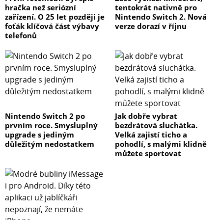
hračka než seriózní
tentokrát nativně pro
zařízení. O 25 let později je
Nintendo Switch 2. Nová
Digital Pro X-1200 Výkon záblesku
foťák klíčová část výbavy
verze dorazí v říjnu
telefonů
Výkon f-stop
Výkon Ws
Výkon
8,1
Nintendo Switch 2 po
Jak dobře vybrat
1200
prvním roce. Smysluplný
bezdrátová sluchátka.
1/1
upgrade s jediným
Velká zajistí ticho a
důležitým nedostatkem
pohodlí, s malými klidně
7,1
můžete sportovat
600
1/2
6,1
300