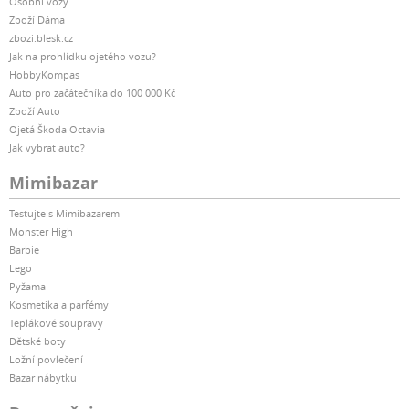
Osobní vozy
Zboží Dáma
zbozi.blesk.cz
Jak na prohlídku ojetého vozu?
HobbyKompas
Auto pro začátečníka do 100 000 Kč
Zboží Auto
Ojetá Škoda Octavia
Jak vybrat auto?
Mimibazar
Testujte s Mimibazarem
Monster High
Barbie
Lego
Pyžama
Kosmetika a parfémy
Teplákové soupravy
Dětské boty
Ložní povlečení
Bazar nábytku