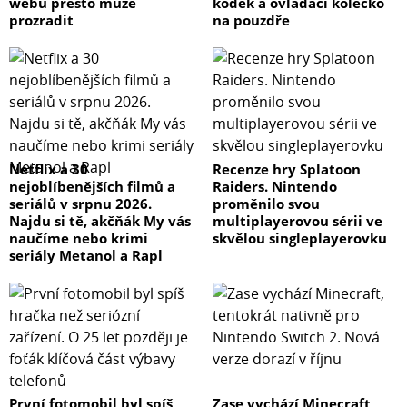
webu přesto může
kodek a ovládací kolečko
závitem: ochrana při výměně příslušenství, ochrana
prozradit
na pouzdře
výbojky a pilot. žárovky pro delší životnost
Systém odpalování blesku:- IR čidlo + vizuální kontrolka
nabití blesku - Ziggbee přijímač 2,4 GHz, dosah až 100 m -
radiové odpalování pomocí přijímače FY7859 + vysílače
FY7829 (16 kanálů/2,4 GHz)
Možnost ovládání pomocí softwaru v PC nebo Macu: 5
kanálů – 10 skupin/1-50 studiových blesků
Netflix a 30
Recenze hry Splatoon
nejoblíbenějších filmů a
Raiders. Nintendo
Možnost přemontování uchycení blesku na stojan nebo
seriálů v srpnu 2026.
proměnilo svou
stropní systém, tak aby byl LCD panel vždy snadno
Najdu si tě, akčňák My vás
multiplayerovou sérii ve
čitelný
naučíme nebo krimi
skvělou singleplayerovku
Japonské kondenzátory: Pro delší životnost studiových
seriály Metanol a Rapl
blesků Fomei jsou uvnitř přístrojů použity japonské
kondenzátory pro přesné nabití a vybití výkonu blesku.
Kvalitní kondenzátory prodlužují životnost celého
přístroje a zaručují přesné a rychlé nabití blesku.
Bajonet pro uchycení příslušenství: Fomei/Bowens
Součástí balení NENÍ UNI-Clamp…
První fotomobil byl spíš
Zase vychází Minecraft,