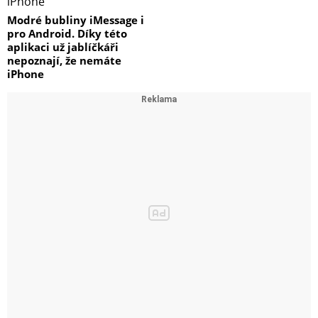
1/4
Modré bubliny iMessage i
pro Android. Díky této
5,1
aplikaci už jablíčkáři
150
nepoznají, že nemáte
iPhone
1/8
4,1
75
1/16
3,1
37,5
1/32
2,1
18,7
1/64
1,1