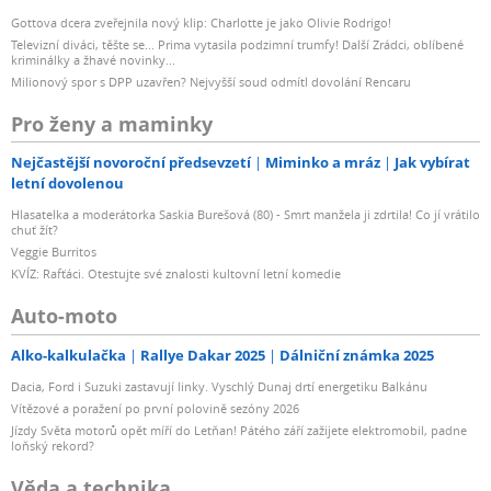
ACS systém: LCD panel blesku ukazuje výkon v clonách
Gottova dcera zveřejnila nový klip: Charlotte je jako Olivie Rodrigo!
stejně jako při měření flashmeterem. Lze uživatelsky
Televizní diváci, těšte se... Prima vytasila podzimní trumfy! Další Zrádci, oblíbené
nastavit podle vzdálenosti, tak aby se při změně výkonu
kriminálky a žhavé novinky...
změnilo i clonové číslo. Fotograf/ka vždy přesně zná, jaké
Milionový spor s DPP uzavřen? Nejvyšší soud odmítl dovolání Rencaru
clonové číslo má nastavit na fotoaparátu i bez měření
Pro ženy a maminky
flashmeterem.
Inteligentní ventilátor: Ventilátor ochlazuje elektroniku,
Nejčastější novoroční předsevzetí
Miminko a mráz
Jak vybírat
výbojku a pilotní žárovku. Na LCD panelu je zobrazena
letní dovolenou
teplota zahřátí těla blesku. Pokud se v extrémních
Hlasatelka a moderátorka Saskia Burešová (80) - Smrt manžela ji zdrtila! Co jí vrátilo
chuť žít?
podmínkách zahřeje tělo blesku nad 65 °C, zazní zvukový
Veggie Burritos
signál přehřátí a na LCD panelu se zobrazí upozornění
KVÍZ: Rafťáci. Otestujte své znalosti kultovní letní komedie
přehřátí. Automaticky se vypnou všechny funkce blesku
Auto-moto
a zapne se režim ochlazení elektroniky.
Ochranný skleněný kryt výbojky a žárovky uchycen
Alko-kalkulačka
Rallye Dakar 2025
Dálniční známka 2025
závitem: ochrana při výměně příslušenství, ochrana
Dacia, Ford i Suzuki zastavují linky. Vyschlý Dunaj drtí energetiku Balkánu
výbojky a pilot. žárovky pro delší životnost
Vítězové a poražení po první polovině sezóny 2026
Systém odpalování blesku:- IR čidlo + vizuální kontrolka
Jízdy Světa motorů opět míří do Letňan! Pátého září zažijete elektromobil, padne
nabití blesku - Ziggbee přijímač 2,4 GHz, dosah až 100 m -
loňský rekord?
radiové odpalování pomocí přijímače FY7859 + vysílače
Věda a technika