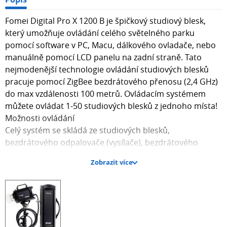
Fomei Digital Pro X 1200 B je špičkový studiový blesk,
který umožňuje ovládání celého světelného parku
pomocí software v PC, Macu, dálkového ovladače, nebo
manuálně pomocí LCD panelu na zadní straně. Tato
nejmodenější technologie ovládání studiových blesků
pracuje pomocí ZigBee bezdrátového přenosu (2,4 GHz)
do max vzdálenosti 100 metrů. Ovládacím systémem
můžete ovládat 1-50 studiových blesků z jednoho místa!
Možnosti ovládání
Celý systém se skládá ze studiových blesků,
bezdrátového odpalovače (vysílače), bezdrátového
přijímače do zadního panelu studiového blesku a dalších
Zobrazit více
periférií, jako jsou:
USB vysílač + software
dálkový ovladač iPhone
iPad