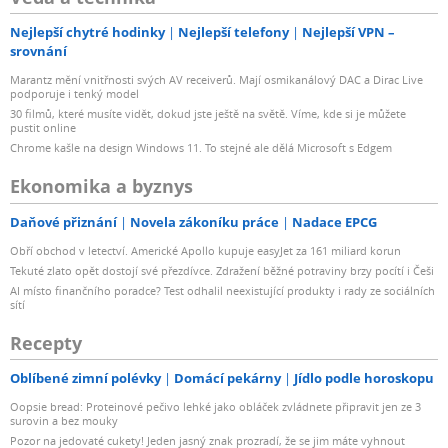
FY7829 (16 kanálů/2,4 GHz)
Možnost ovládání pomocí softwaru v PC nebo Macu: 5
Nejlepší chytré hodinky
Nejlepší telefony
Nejlepší VPN –
srovnání
kanálů – 10 skupin/1-50 studiových blesků
Možnost přemontování uchycení blesku na stojan nebo
Marantz mění vnitřnosti svých AV receiverů. Mají osmikanálový DAC a Dirac Live
podporuje i tenký model
stropní systém, tak aby byl LCD panel vždy snadno
30 filmů, které musíte vidět, dokud jste ještě na světě. Víme, kde si je můžete
čitelný
pustit online
Chrome kašle na design Windows 11. To stejné ale dělá Microsoft s Edgem
Japonské kondenzátory: Pro delší životnost studiových
blesků Fomei jsou uvnitř přístrojů použity japonské
Ekonomika a byznys
kondenzátory pro přesné nabití a vybití výkonu blesku.
Daňové přiznání
Novela zákoníku práce
Nadace EPCG
Kvalitní kondenzátory prodlužují životnost celého
přístroje a zaručují přesné a rychlé nabití blesku.
Obří obchod v letectví. Americké Apollo kupuje easyJet za 161 miliard korun
Bajonet pro uchycení příslušenství: Fomei/Bowens
Tekuté zlato opět dostojí své přezdívce. Zdražení běžné potraviny brzy pocítí i Češi
AI místo finančního poradce? Test odhalil neexistující produkty i rady ze sociálních
Součástí balení NENÍ UNI-Clamp…
sítí
Recepty
Oblíbené zimní polévky
Domácí pekárny
Jídlo podle horoskopu
Oopsie bread: Proteinové pečivo lehké jako obláček zvládnete připravit jen ze 3
surovin a bez mouky
Pozor na jedovaté cukety! Jeden jasný znak prozradí, že se jim máte vyhnout