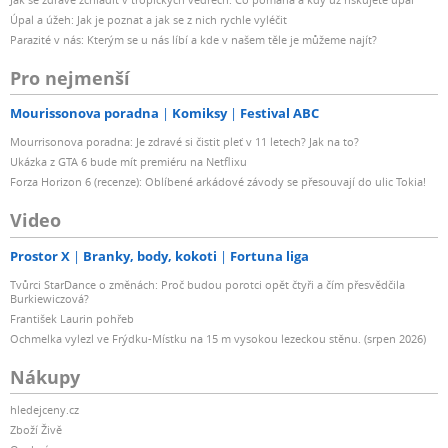
Úpal a úžeh: Jak je poznat a jak se z nich rychle vyléčit
Parazité v nás: Kterým se u nás líbí a kde v našem těle je můžeme najít?
Pro nejmenší
Mourissonova poradna
Komiksy
Festival ABC
Mourrisonova poradna: Je zdravé si čistit pleť v 11 letech? Jak na to?
Ukázka z GTA 6 bude mít premiéru na Netflixu
Forza Horizon 6 (recenze): Oblíbené arkádové závody se přesouvají do ulic Tokia!
Video
Prostor X
Branky, body, kokoti
Fortuna liga
Tvůrci StarDance o změnách: Proč budou porotci opět čtyři a čím přesvědčila
Burkiewiczová?
František Laurin pohřeb
Ochmelka vylezl ve Frýdku-Místku na 15 m vysokou lezeckou stěnu. (srpen 2026)
Nákupy
hledejceny.cz
Zboží Živě