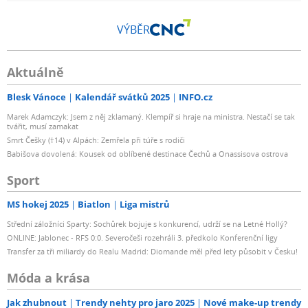
9,3
1/128
VÝBĚR
Charakteristika: Ovládání výkonu výbojky: 7 f-stop/70
Aktuálně
nastavení po 0,1 výkonu/ 1/1-1/128 výkonu
Ovládání výkonu pilotní žárovky: 7 f-stop/70 nastavení po
Blesk Vánoce
Kalendář svátků 2025
INFO.cz
0,1 výkonu/ 1/1-1/128 výkonu
Marek Adamczyk: Jsem z něj zklamaný. Klempíř si hraje na ministra. Nestačí se tak
Proporcionální ovládání výkonu výbojky a pilotní
tvářit, musí zamakat
Smrt Češky (†14) v Alpách: Zemřela při túře s rodiči
žárovky: 7 f-stop/70 nastavení po 0,1 výkonu / 1/1-1/128
Babišova dovolená: Kousek od oblíbené destinace Čechů a Onassisova ostrova
výkonu
Dvě funkce pilotní žárovky při záblesku: Continual
Sport
ON/OFF, pilotní žárovka svítí při záblesku/pilotní žárovka
MS hokej 2025
Biatlon
Liga mistrů
se zhasne při záblesku
Rychlé přepnutí výkonu: plný výkon, nejnižší výkon,
Střední záložníci Sparty: Sochůrek bojuje s konkurencí, udrží se na Letné Hollý?
ONLINE: Jablonec - RFS 0:0. Severočeši rozehráli 3. předkolo Konferenční ligy
poslední nastavený výkon
Transfer za tři miliardy do Realu Madrid: Diomande měl před lety působit v Česku!
Počítadlo záblesků: vždy můžete zkontrolovat počet
záblesků výbojky světla, životnost výbojky je cca 100 000
Móda a krása
záblesků
Jak zhubnout
Trendy nehty pro jaro 2025
Nové make-up trendy