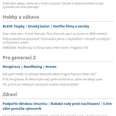
Svěží letní saláty, které vás v horku neunaví: Zkuste k zelenině přidat ovoce,
výsledek vás mile překvapí!
Hobby a zábava
BLESK Tlapky
Divoký kačer
Netflix filmy a seriály
Sraz v šest ráno. Vrchol festivalu Tóny Dolomit zazní za úsvitu ve 3000 metrech
Nízkorozpočtová dovolená? Chorvatsko jedno z nejdražších v Evropě! Levněji je i
ve Švýcarsku a Itálii
OBRAZEM: Modré slzy na Tchaj-wanu mění moře v magickou říši
Pro generaci Z
#inspirace
#wellbeing
#news
Září patří módě: Co přinese Mercedes-Benz Prague Fashion Week SS27
F*ck the glasses: AI Meta brýle mají zjednodušit život, zatím ale dělají opak
Víš, proč ti po mléčných výrobcích možná nebývá dobře?
Zdraví
Podpořte dětskou imunitu
Babské rady proti nachlazení
S čím
vším pomůže rýmovník
Jak se zdravě zchladit v tropických vedrech: Co pomáhá a kdy už riskujete úpal