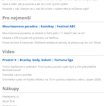
Úpal a úžeh: Jak je poznat a jak se z nich rychle vyléčit
Parazité v nás: Kterým se u nás líbí a kde v našem těle je můžeme najít?
Pro nejmenší
Mourissonova poradna
Komiksy
Festival ABC
Mourrisonova poradna: Je zdravé si čistit pleť v 11 letech? Jak na to?
Ukázka z GTA 6 bude mít premiéru na Netflixu
Forza Horizon 6 (recenze): Oblíbené arkádové závody se přesouvají do ulic Tokia!
Video
Prostor X
Branky, body, kokoti
Fortuna liga
Tvůrci StarDance o změnách: Proč budou porotci opět čtyři a čím přesvědčila
Burkiewiczová?
František Laurin pohřeb
Ochmelka vylezl ve Frýdku-Místku na 15 m vysokou lezeckou stěnu. (srpen 2026)
Nákupy
hledejceny.cz
Zboží Živě
Osobní vozy