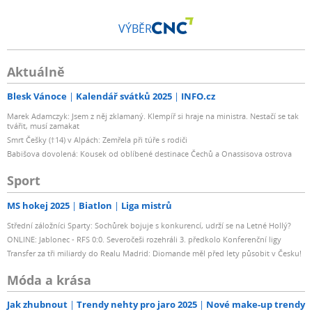
VÝBĚR
Aktuálně
Blesk Vánoce
Kalendář svátků 2025
INFO.cz
Marek Adamczyk: Jsem z něj zklamaný. Klempíř si hraje na ministra. Nestačí se tak
tvářit, musí zamakat
Smrt Češky (†14) v Alpách: Zemřela při túře s rodiči
Babišova dovolená: Kousek od oblíbené destinace Čechů a Onassisova ostrova
Sport
MS hokej 2025
Biatlon
Liga mistrů
Střední záložníci Sparty: Sochůrek bojuje s konkurencí, udrží se na Letné Hollý?
ONLINE: Jablonec - RFS 0:0. Severočeši rozehráli 3. předkolo Konferenční ligy
Transfer za tři miliardy do Realu Madrid: Diomande měl před lety působit v Česku!
Móda a krása
Jak zhubnout
Trendy nehty pro jaro 2025
Nové make-up trendy