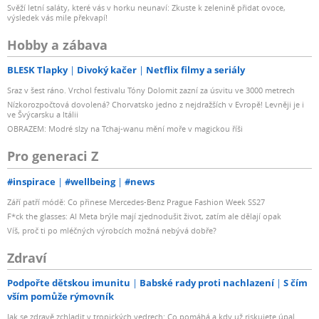
Svěží letní saláty, které vás v horku neunaví: Zkuste k zelenině přidat ovoce,
výsledek vás mile překvapí!
Hobby a zábava
BLESK Tlapky
Divoký kačer
Netflix filmy a seriály
Sraz v šest ráno. Vrchol festivalu Tóny Dolomit zazní za úsvitu ve 3000 metrech
Nízkorozpočtová dovolená? Chorvatsko jedno z nejdražších v Evropě! Levněji je i
ve Švýcarsku a Itálii
OBRAZEM: Modré slzy na Tchaj-wanu mění moře v magickou říši
Pro generaci Z
#inspirace
#wellbeing
#news
Září patří módě: Co přinese Mercedes-Benz Prague Fashion Week SS27
F*ck the glasses: AI Meta brýle mají zjednodušit život, zatím ale dělají opak
Víš, proč ti po mléčných výrobcích možná nebývá dobře?
Zdraví
Podpořte dětskou imunitu
Babské rady proti nachlazení
S čím
vším pomůže rýmovník
Jak se zdravě zchladit v tropických vedrech: Co pomáhá a kdy už riskujete úpal