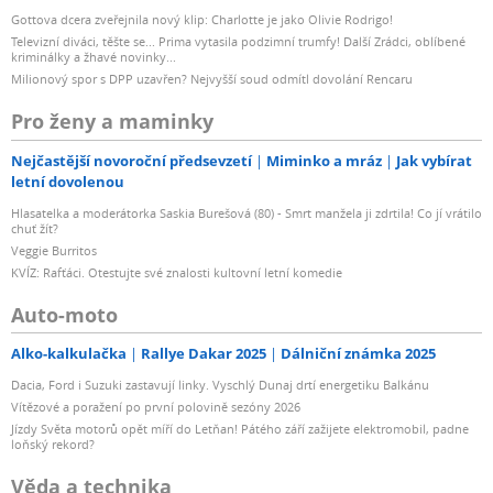
Gottova dcera zveřejnila nový klip: Charlotte je jako Olivie Rodrigo!
Televizní diváci, těšte se... Prima vytasila podzimní trumfy! Další Zrádci, oblíbené
kriminálky a žhavé novinky...
Milionový spor s DPP uzavřen? Nejvyšší soud odmítl dovolání Rencaru
Pro ženy a maminky
Nejčastější novoroční předsevzetí
Miminko a mráz
Jak vybírat
letní dovolenou
Hlasatelka a moderátorka Saskia Burešová (80) - Smrt manžela ji zdrtila! Co jí vrátilo
chuť žít?
Veggie Burritos
KVÍZ: Rafťáci. Otestujte své znalosti kultovní letní komedie
Auto-moto
Alko-kalkulačka
Rallye Dakar 2025
Dálniční známka 2025
Dacia, Ford i Suzuki zastavují linky. Vyschlý Dunaj drtí energetiku Balkánu
Vítězové a poražení po první polovině sezóny 2026
Jízdy Světa motorů opět míří do Letňan! Pátého září zažijete elektromobil, padne
loňský rekord?
Věda a technika