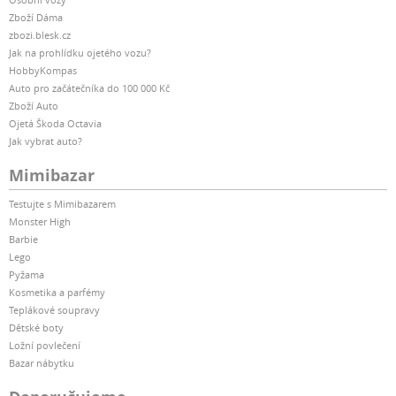
Zboží Dáma
zbozi.blesk.cz
Jak na prohlídku ojetého vozu?
HobbyKompas
Auto pro začátečníka do 100 000 Kč
Zboží Auto
Ojetá Škoda Octavia
Jak vybrat auto?
Mimibazar
Testujte s Mimibazarem
Monster High
Barbie
Lego
Pyžama
Kosmetika a parfémy
Teplákové soupravy
Dětské boty
Ložní povlečení
Bazar nábytku