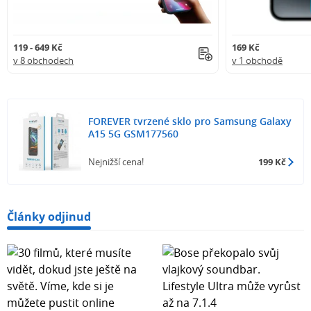
119 - 649 Kč
169 Kč
v 8 obchodech
v 1 obchodě
FOREVER tvrzené sklo pro Samsung Galaxy
A15 5G GSM177560
Nejnižší cena!
199 Kč
Články odjinud