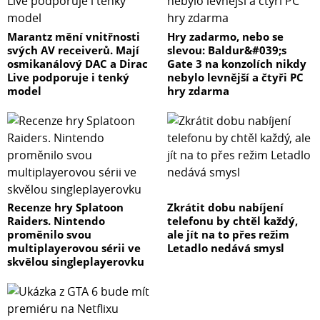
Marantz mění vnitřnosti
Hry zadarmo, nebo se
svých AV receiverů. Mají
slevou: Baldur&#039;s
osmikanálový DAC a Dirac
Gate 3 na konzolích nikdy
Live podporuje i tenký
nebylo levnější a čtyři PC
model
hry zdarma
Recenze hry Splatoon
Zkrátit dobu nabíjení
Raiders. Nintendo
telefonu by chtěl každý,
proměnilo svou
ale jít na to přes režim
multiplayerovou sérii ve
Letadlo nedává smysl
skvělou singleplayerovku