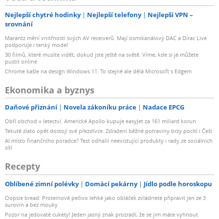
Nejlepší chytré hodinky
Nejlepší telefony
Nejlepší VPN –
srovnání
Marantz mění vnitřnosti svých AV receiverů. Mají osmikanálový DAC a Dirac Live
podporuje i tenký model
30 filmů, které musíte vidět, dokud jste ještě na světě. Víme, kde si je můžete
pustit online
Chrome kašle na design Windows 11. To stejné ale dělá Microsoft s Edgem
Ekonomika a byznys
Daňové přiznání
Novela zákoníku práce
Nadace EPCG
Obří obchod v letectví. Americké Apollo kupuje easyJet za 161 miliard korun
Tekuté zlato opět dostojí své přezdívce. Zdražení běžné potraviny brzy pocítí i Češi
AI místo finančního poradce? Test odhalil neexistující produkty i rady ze sociálních
sítí
Recepty
Oblíbené zimní polévky
Domácí pekárny
Jídlo podle horoskopu
Oopsie bread: Proteinové pečivo lehké jako obláček zvládnete připravit jen ze 3
surovin a bez mouky
Pozor na jedovaté cukety! Jeden jasný znak prozradí, že se jim máte vyhnout