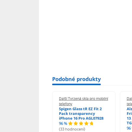
Podobné produkty
 Tvrzená skla pro mobilní
Další Tvrzená skla pro mobilní
Dal
ony
telefony
tel
guard 2.5D Glass
Spigen Glass tR EZ Fit 2
Al
Fit DustFree pro
Pack transparency
Fr
ne 17 Pro Max AGD-
iPhone 16 Pro AGL07928
13 
479BDAP3
TG
96 %
96
(33 hodnocení)