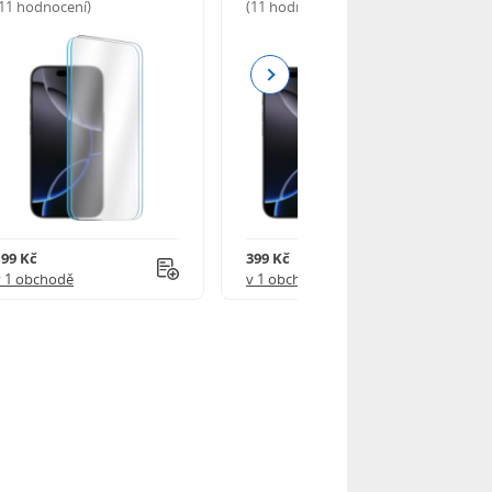
(11 hodnocení)
(11 hodnocení)
Next
199 Kč
399 Kč
v 1 obchodě
v 1 obchodě