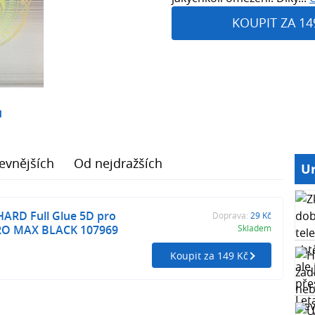
KOUPIT ZA 14
1
evnějších
Od nejdražších
Ur
HARD Full Glue 5D pro
Doprava:
29 Kč
RO MAX BLACK 107969
Skladem
Koupit za 149 Kč