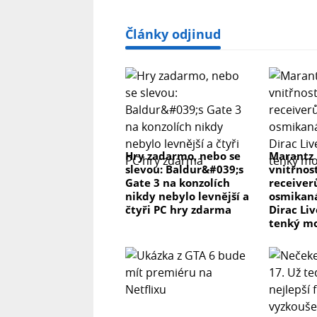
Články odjinud
Hry zadarmo, nebo se
Marantz
slevou: Baldur&#039;s
vnitřnos
Gate 3 na konzolích
receiver
nikdy nebylo levnější a
osmikaná
čtyři PC hry zdarma
Dirac Li
tenký m