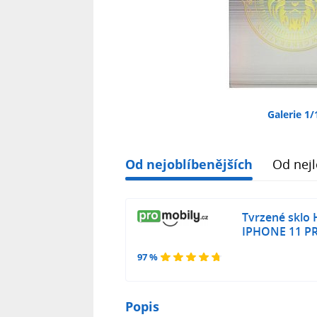
Galerie 1/
Od nejoblíbenějších
Od nejl
Tvrzené sklo 
IPHONE 11 P
97 %
Popis