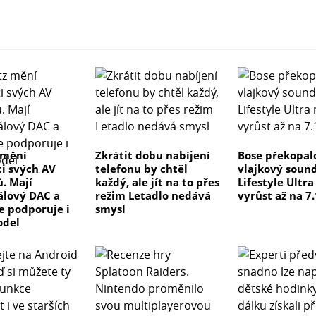
 mění
Zkrátit dobu nabíjení
Bose překopal
ti svých AV
telefonu by chtěl
vlajkový soun
ů. Mají
každý, ale jít na to přes
Lifestyle Ultr
lový DAC a
režim Letadlo nedává
vyrůst až na 7.
ve podporuje i
smysl
odel