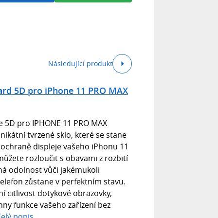
Následující produkt
Hard 5D pro iPhone 11 PRO MAX
ue 5D pro IPHONE 11 PRO MAX
nikátní tvrzené sklo, které se stane
 ochraně displeje vašeho iPhonu 11
ůžete rozloučit s obavami z rozbití
ná odolnost vůči jakémukoli
 telefon zůstane v perfektním stavu.
ní citlivost dotykové obrazovky,
chny funkce vašeho zařízení bez
elý popis