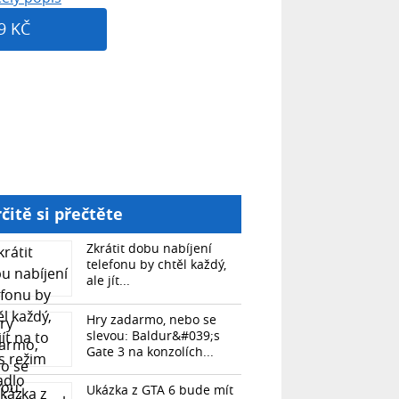
9 KČ
čitě si přečtěte
Zkrátit dobu nabíjení
telefonu by chtěl každý,
ale jít...
Hry zadarmo, nebo se
slevou: Baldur&#039;s
Gate 3 na konzolích...
Ukázka z GTA 6 bude mít