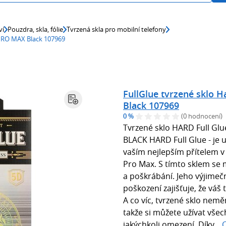
ví
Pouzdra, skla, fólie
Tvrzená skla pro mobilní telefony
 PRO MAX Black 107969
FullGlue tvrzené sklo 
Black 107969
0 %
(0 hodnocení)
Tvrzené sklo HARD Full Gl
BLACK HARD Full Glue - je u
vaším nejlepším přítelem v
Pro Max. S tímto sklem se m
a poškrábání. Jeho výjimeč
poškození zajišťuje, že váš
A co víc, tvrzené sklo nemě
takže si můžete užívat vše
jakýchkoli omezení. Díky...
C