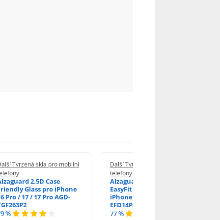
alší Tvrzená skla pro mobilní
Další Tvrzená skla pro mobilní
elefony
telefony
Alzaguard 2.5D Case
Alzaguard 2.5D Glass
Friendly Glass pro iPhone
EasyFit DustFree pro
6 Pro / 17 / 17 Pro AGD-
iPhone 16 Pro / 17 AGD-
TGF263P2
EFD14P3
79 %
77 %