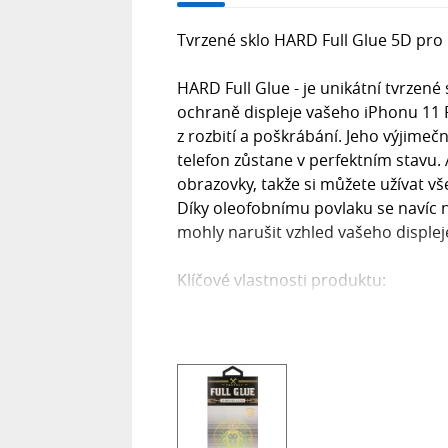
Tvrzené sklo HARD Full Glue 5D pr
HARD Full Glue - je unikátní tvrzené
ochraně displeje vašeho iPhonu 11 
z rozbití a poškrábání. Jeho výjimeč
telefon zůstane v perfektním stavu. 
obrazovky, takže si můžete užívat v
Díky oleofobnímu povlaku se navíc n
mohly narušit vzhled vašeho displej
Klíčové vlastnosti produktu:
Vyrobeno přesně na daný typ telefon
Vynikající dlouhodobá ochrana obr
dokonce rozbitím.
Omezuje odlesky a otisky prstů - disp