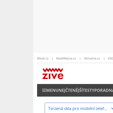
Blesk.cz
MobilMania.cz
AVmania.cz
DIG
MENU
NEJČTENĚJŠÍ
TESTY
PORADN
Tvrzená skla pro mobilní telefony