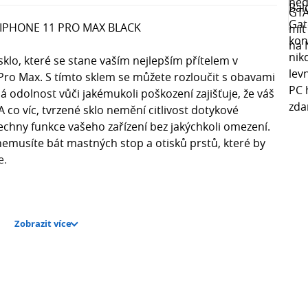
o IPHONE 11 PRO MAX BLACK
 sklo, které se stane vaším nejlepším přítelem v
Pro Max. S tímto sklem se můžete rozloučit s obavami
ná odolnost vůči jakémukoli poškození zajišťuje, že váš
A co víc, tvrzené sklo nemění citlivost dotykové
šechny funkce vašeho zařízení bez jakýchkoli omezení.
emusíte bát mastných stop a otisků prstů, které by
e.
Zobrazit více
u - perfektní fit pro váš iPhone 11 Pro Max.
azovky - chrání před prachem, poškrábáním nebo
lej zůstává čistý a jasný.