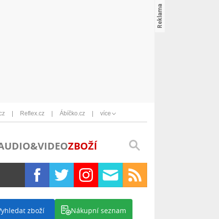
cz
Reflex.cz
Ábíčko.cz
více
AUDIO&VIDEO
ZBOŽÍ
Vyhledat zboží
Nákupní seznam