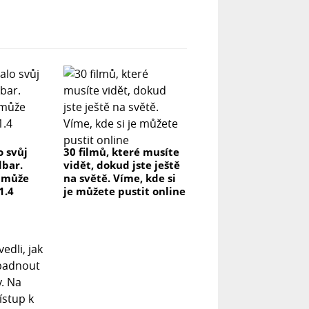
o svůj
30 filmů, které musíte
dbar.
vidět, dokud jste ještě
a může
na světě. Víme, kde si
1.4
je můžete pustit online