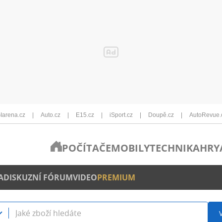
Iarena.cz
Auto.cz
E15.cz
iSport.cz
Doupě.cz
AutoRevue.
POČÍTAČE
MOBILY
TECHNIKA
HRY
A
DISKUZNÍ FÓRUM
VIDEO
PREMIUM