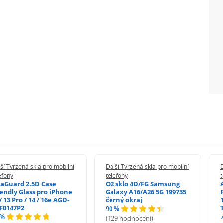
ší Tvrzená skla pro mobilní
Další Tvrzená skla pro mobilní
D
efony
telefony
t
zaGuard 2.5D Case
O2 sklo 4D/FG Samsung
iendly Glass pro iPhone
Galaxy A16/A26 5G 199735
/ 13 Pro / 14 / 16e AGD-
černý okraj
1
F0147P2
90 %
 %
(129 hodnocení)