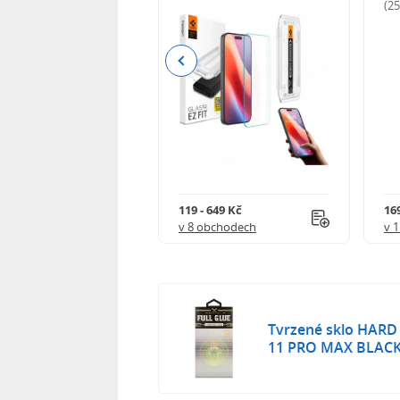
odnocení)
(2
Previous
Kč
119 - 649 Kč
16
 obchodech
v 8 obchodech
v 
Tvrzené sklo HARD 
11 PRO MAX BLACK