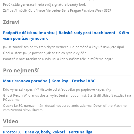
Proč každá generace hledá svůj signature beauty look
Září patří módě: Co přinese Mercedes-Benz Prague Fashion Week SS27
Zdraví
Podpořte dětskou imunitu
Babské rady proti nachlazení
S čím
vším pomůže rýmovník
Jak se zdravě zchladit v tropických vedrech: Co pomáhá a kdy už riskujete úpal
Úpal a úžeh: Jak je poznat a jak se z nich rychle vyléčit
Parazité v nás: Kterým se u nás líbí a kde v našem těle je můžeme najít?
Pro nejmenší
Mourissonova poradna
Komiksy
Festival ABC
Kdo vynalezl kapesník? Historie od středověku po papírové kapesníky
Ghost Recon Wildlands dostal vylepšení a novou misi. Starší díl Ubisoft rozdává na
PC zdarma
Quake ke 30. narozeninám dostal novou epizodu zdarma. Dawn of the Machine
vám zamotá hlavu iluzemi
Video
Prostor X
Branky, body, kokoti
Fortuna liga