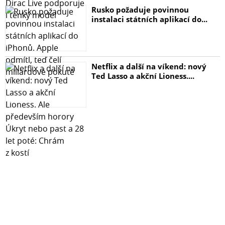
tvrzeného skla HARD Full Glue 5D a užijte si klid a
Rusko požaduje povinnou
bezpečí, které vaše zařízení potřebuje. S naším sklem
instalaci státních aplikací do...
bude váš Samsung Galaxy Note 20 v bezpečí a vy si
budete moci užívat jeho funkce naplno!
Netflix a další na víkend: nový
Ted Lasso a akční Lioness....