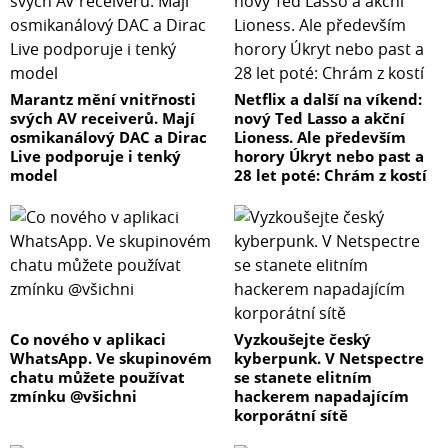
Marantz mění vnitřnosti
Netflix a další na víkend:
svých AV receiverů. Mají
nový Ted Lasso a akční
osmikanálový DAC a Dirac
Lioness. Ale především
Live podporuje i tenký
horory Úkryt nebo past a
model
28 let poté: Chrám z kostí
Co nového v aplikaci
Vyzkoušejte český
WhatsApp. Ve skupinovém
kyberpunk. V Netspectre
chatu můžete používat
se stanete elitním
zmínku @všichni
hackerem napadajícím
korporátní sítě