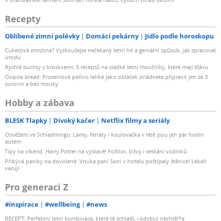
Recepty
Oblíbené zimní polévky
Domácí pekárny
Jídlo podle horoskopu
Cuketová zmrzlina? Vyzkoušejte nečekaný letní hit a geniální způsob, jak zpracovat
úrodu
Rychlé buchty s broskvemi: 5 receptů na sladké letní moučníky, které mají šťávu
Oopsie bread: Proteinové pečivo lehké jako obláček zvládnete připravit jen ze 3
surovin a bez mouky
Hobby a zábava
BLESK Tlapky
Divoký kačer
Netflix filmy a seriály
Osvěžení ve Schladmingu: Lamy, ferraty i koulovačka v létě jsou jen pár hodin
autem
Tipy na víkend: Harry Potter na výstavě! Folklor, bitvy i setkání vodníků
Přibývá paniky na dovolené: Vnuka paní Soni v hotelu poštípaly štěnice! Lékaři
varují
Pro generaci Z
#inspirace
#wellbeing
#news
RECEPT: Perfektní letní kombinace, které tě zchladí, i kdybys nechtěl*a