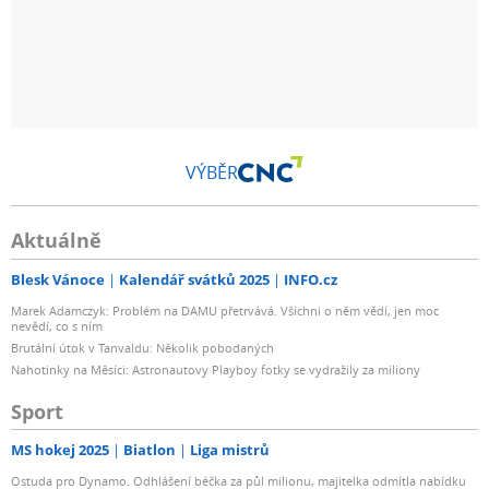
VÝBĚR
Aktuálně
Blesk Vánoce
Kalendář svátků 2025
INFO.cz
Marek Adamczyk: Problém na DAMU přetrvává. Všichni o něm vědí, jen moc
nevědí, co s ním
Brutální útok v Tanvaldu: Několik pobodaných
Nahotinky na Měsíci: Astronautovy Playboy fotky se vydražily za miliony
Sport
MS hokej 2025
Biatlon
Liga mistrů
Ostuda pro Dynamo. Odhlášení béčka za půl milionu, majitelka odmítla nabídku