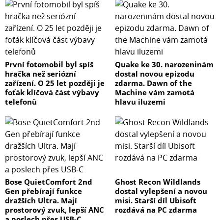
První fotomobil byl spíš
Quake ke 30. narozeninám
hračka než seriózní
dostal novou epizodu
zařízení. O 25 let později je
zdarma. Dawn of the
foťák klíčová část výbavy
Machine vám zamotá
telefonů
hlavu iluzemi
Bose QuietComfort 2nd
Ghost Recon Wildlands
Gen přebírají funkce
dostal vylepšení a novou
dražších Ultra. Mají
misi. Starší díl Ubisoft
prostorový zvuk, lepší ANC
rozdává na PC zdarma
a poslech přes USB-C