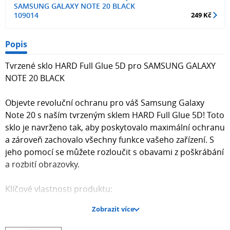
SAMSUNG GALAXY NOTE 20 BLACK
109014
249 Kč
Popis
Tvrzené sklo HARD Full Glue 5D pro SAMSUNG GALAXY
NOTE 20 BLACK
Objevte revoluční ochranu pro váš Samsung Galaxy
Note 20 s naším tvrzeným sklem HARD Full Glue 5D! Toto
sklo je navrženo tak, aby poskytovalo maximální ochranu
a zároveň zachovalo všechny funkce vašeho zařízení. S
jeho pomocí se můžete rozloučit s obavami z poškrábání
a rozbití obrazovky.
Klíčové vlastnosti produktu:
Zobrazit více
Tvrdé sklo 2,5D: Efektivně chrání plochou část obrazovky
před rozbitím a poškrábáním.