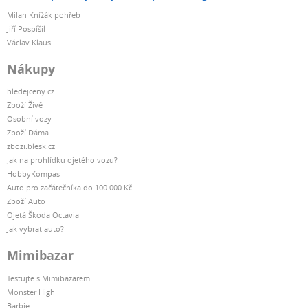
Milan Knížák pohřeb
Jiří Pospíšil
Václav Klaus
Nákupy
hledejceny.cz
Zboží Živě
Osobní vozy
Zboží Dáma
zbozi.blesk.cz
Jak na prohlídku ojetého vozu?
HobbyKompas
Auto pro začátečníka do 100 000 Kč
Zboží Auto
Ojetá Škoda Octavia
Jak vybrat auto?
Mimibazar
Testujte s Mimibazarem
Monster High
Barbie