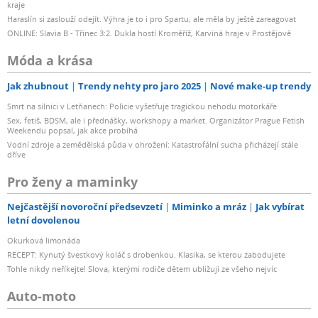
kraje
Haraslín si zaslouží odejít. Výhra je to i pro Spartu, ale měla by ještě zareagovat
ONLINE: Slavia B - Třinec 3:2. Dukla hostí Kroměříž, Karviná hraje v Prostějově
Móda a krása
Jak zhubnout
Trendy nehty pro jaro 2025
Nové make-up trendy
Smrt na silnici v Letňanech: Policie vyšetřuje tragickou nehodu motorkáře
Sex, fetiš, BDSM, ale i přednášky, workshopy a market. Organizátor Prague Fetish
Weekendu popsal, jak akce probíhá
Vodní zdroje a zemědělská půda v ohrožení: Katastrofální sucha přicházejí stále
dříve
Pro ženy a maminky
Nejčastější novoroční předsevzetí
Miminko a mráz
Jak vybírat
letní dovolenou
Okurková limonáda
RECEPT: Kynutý švestkový koláč s drobenkou. Klasika, se kterou zabodujete
Tohle nikdy neříkejte! Slova, kterými rodiče dětem ubližují ze všeho nejvíc
Auto-moto