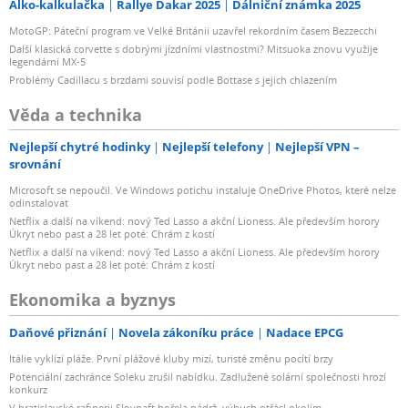
Alko-kalkulačka
Rallye Dakar 2025
Dálniční známka 2025
MotoGP: Páteční program ve Velké Británii uzavřel rekordním časem Bezzecchi
Další klasická corvette s dobrými jízdními vlastnostmi? Mitsuoka znovu využije
legendární MX-5
Problémy Cadillacu s brzdami souvisí podle Bottase s jejich chlazením
Věda a technika
Nejlepší chytré hodinky
Nejlepší telefony
Nejlepší VPN –
srovnání
Microsoft se nepoučil. Ve Windows potichu instaluje OneDrive Photos, které nelze
odinstalovat
Netflix a další na víkend: nový Ted Lasso a akční Lioness. Ale především horory
Úkryt nebo past a 28 let poté: Chrám z kostí
Netflix a další na víkend: nový Ted Lasso a akční Lioness. Ale především horory
Úkryt nebo past a 28 let poté: Chrám z kostí
Ekonomika a byznys
Daňové přiznání
Novela zákoníku práce
Nadace EPCG
Itálie vyklízí pláže. První plážové kluby mizí, turisté změnu pocítí brzy
Potenciální zachránce Soleku zrušil nabídku. Zadlužené solární společnosti hrozí
konkurz
V bratislavské rafinerii Slovnaft hořela nádrž, výbuch otřásl okolím