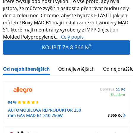
které zvyšují odolnost i výkon. To vše proto, aby byla
jistota, že můžete zvýšit hlasitost a přehrávat hudbu celý
den a celou noc. Chceme, abyste byli tak HLASITÍ, jak jen
můžete! Boxy MAD B1 mají instalované subwoofery MAD
S1, které mají membrány vyrobeny z IMPP (Injection
Molded Polypropylene),...
Celý popis
KOUPIT ZA 8 366 KČ
Od nejoblíbenějších
Od nejlevnějších
Od nejdražší
Doprava:
55 Kč
Skladem
94 %
AUTOMOBILOVÁ REPRODUKTOR 250
mm GAS MAD B1-310 750W
8 366 Kč