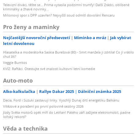
Televizní diváci, těšte se... Prima vytasila podzimní trumfy! Další Zrádci, oblíbené
kriminálky a žhavé novinky...
Milionový spor s DPP uzavřen? Nejvyšší soud odmítl dovolání Rencaru
Pro ženy a maminky
Nejčastější novoroční předsevzetí
Miminko a mráz
Jak vybírat
letní dovolenou
Hlasatelka a moderátorka Saskia Burešová (80) - Smrt manžela ji zdrtila! Co jí vrátilo
chuť žít?
Veggie Burritos
KVÍZ: Rafťáci. Otestujte své znalosti kultovní letní komedie
Auto-moto
Alko-kalkulačka
Rallye Dakar 2025
Dálniční známka 2025
Dacia, Ford i Suzuki zastavují linky. Vyschlý Dunaj drtí energetiku Balkánu
Vítězové a poražení po první polovině sezóny 2026
Jízdy Světa motorů opět míří do Letňan! Pátého září zažijete elektromobil, padne
loňský rekord?
Věda a technika