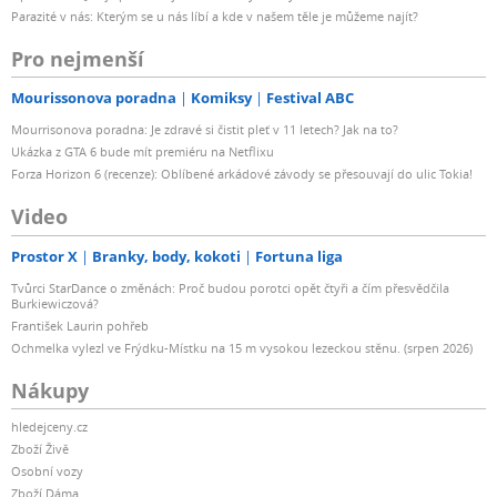
Parazité v nás: Kterým se u nás líbí a kde v našem těle je můžeme najít?
Pro nejmenší
Mourissonova poradna
Komiksy
Festival ABC
Mourrisonova poradna: Je zdravé si čistit pleť v 11 letech? Jak na to?
Ukázka z GTA 6 bude mít premiéru na Netflixu
Forza Horizon 6 (recenze): Oblíbené arkádové závody se přesouvají do ulic Tokia!
Video
Prostor X
Branky, body, kokoti
Fortuna liga
Tvůrci StarDance o změnách: Proč budou porotci opět čtyři a čím přesvědčila
Burkiewiczová?
František Laurin pohřeb
Ochmelka vylezl ve Frýdku-Místku na 15 m vysokou lezeckou stěnu. (srpen 2026)
Nákupy
hledejceny.cz
Zboží Živě
Osobní vozy
Zboží Dáma