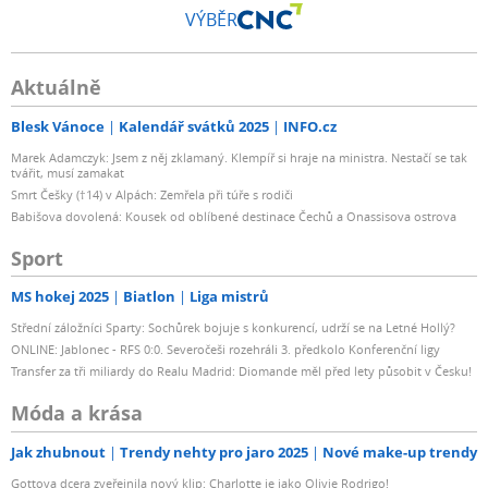
VÝBĚR
Aktuálně
Blesk Vánoce
Kalendář svátků 2025
INFO.cz
Marek Adamczyk: Jsem z něj zklamaný. Klempíř si hraje na ministra. Nestačí se tak
tvářit, musí zamakat
Smrt Češky (†14) v Alpách: Zemřela při túře s rodiči
Babišova dovolená: Kousek od oblíbené destinace Čechů a Onassisova ostrova
Sport
MS hokej 2025
Biatlon
Liga mistrů
Střední záložníci Sparty: Sochůrek bojuje s konkurencí, udrží se na Letné Hollý?
ONLINE: Jablonec - RFS 0:0. Severočeši rozehráli 3. předkolo Konferenční ligy
Transfer za tři miliardy do Realu Madrid: Diomande měl před lety působit v Česku!
Móda a krása
Jak zhubnout
Trendy nehty pro jaro 2025
Nové make-up trendy
Gottova dcera zveřejnila nový klip: Charlotte je jako Olivie Rodrigo!