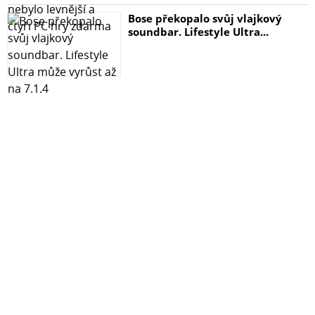
- Robustní MDF konstrukce
Bose překopalo svůj vlajkový
soundbar. Lifestyle Ultra...
- Ochranný grill chránící subwoofer před poškozením
- Nožičky umožňující nasměrovat box do podlahy
GAS MAD B1-310 parametry
- Výkon RMS/MAX: 750 / 1500 W
- Velikost subwooferů: 3x 10" - 250 mm
- Impedance: 4+4+4 Ohmy (výsledná impedance 1.33
Ohmu)
- Frekvenční rozsah: 27-200 Hz
- Průměr kmitací cívky: 51 mm