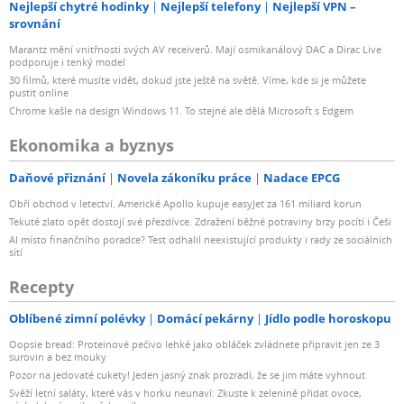
Nejlepší chytré hodinky
Nejlepší telefony
Nejlepší VPN –
srovnání
Marantz mění vnitřnosti svých AV receiverů. Mají osmikanálový DAC a Dirac Live
podporuje i tenký model
30 filmů, které musíte vidět, dokud jste ještě na světě. Víme, kde si je můžete
pustit online
Chrome kašle na design Windows 11. To stejné ale dělá Microsoft s Edgem
Ekonomika a byznys
Daňové přiznání
Novela zákoníku práce
Nadace EPCG
Obří obchod v letectví. Americké Apollo kupuje easyJet za 161 miliard korun
Tekuté zlato opět dostojí své přezdívce. Zdražení běžné potraviny brzy pocítí i Češi
AI místo finančního poradce? Test odhalil neexistující produkty i rady ze sociálních
sítí
Recepty
Oblíbené zimní polévky
Domácí pekárny
Jídlo podle horoskopu
Oopsie bread: Proteinové pečivo lehké jako obláček zvládnete připravit jen ze 3
surovin a bez mouky
Pozor na jedovaté cukety! Jeden jasný znak prozradí, že se jim máte vyhnout
Svěží letní saláty, které vás v horku neunaví: Zkuste k zelenině přidat ovoce,