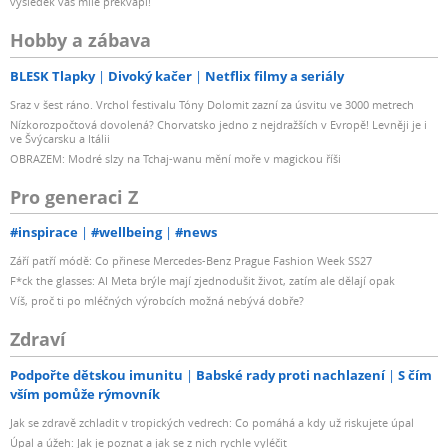
výsledek vás mile překvapí!
Hobby a zábava
BLESK Tlapky
Divoký kačer
Netflix filmy a seriály
Sraz v šest ráno. Vrchol festivalu Tóny Dolomit zazní za úsvitu ve 3000 metrech
Nízkorozpočtová dovolená? Chorvatsko jedno z nejdražších v Evropě! Levněji je i
ve Švýcarsku a Itálii
OBRAZEM: Modré slzy na Tchaj-wanu mění moře v magickou říši
Pro generaci Z
#inspirace
#wellbeing
#news
Září patří módě: Co přinese Mercedes-Benz Prague Fashion Week SS27
F*ck the glasses: AI Meta brýle mají zjednodušit život, zatím ale dělají opak
Víš, proč ti po mléčných výrobcích možná nebývá dobře?
Zdraví
Podpořte dětskou imunitu
Babské rady proti nachlazení
S čím
vším pomůže rýmovník
Jak se zdravě zchladit v tropických vedrech: Co pomáhá a kdy už riskujete úpal
Úpal a úžeh: Jak je poznat a jak se z nich rychle vyléčit