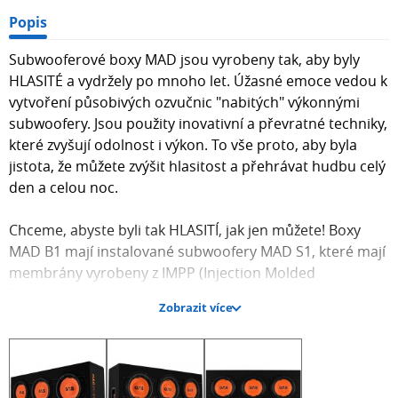
Popis
Subwooferové boxy MAD jsou vyrobeny tak, aby byly
HLASITÉ a vydržely po mnoho let. Úžasné emoce vedou k
vytvoření působivých ozvučnic "nabitých" výkonnými
subwoofery. Jsou použity inovativní a převratné techniky,
které zvyšují odolnost i výkon. To vše proto, aby byla
jistota, že můžete zvýšit hlasitost a přehrávat hudbu celý
den a celou noc.
Chceme, abyste byli tak HLASITÍ, jak jen můžete! Boxy
MAD B1 mají instalované subwoofery MAD S1, které mají
membrány vyrobeny z IMPP (Injection Molded
Polypropylene), které odolávají nejtvrdším rezonancím –
Zobrazit více
i při opravdu vysokých úrovních SPL. Slyšeli jste někdy o
přísloví „Bang for the buck“? Nikdy to nebylo tak pravdivé
jako u boxů řady MAD B1. Temto nekompromisně
zpracovaný subwoofer ukáže svou skutečnou sílu, když