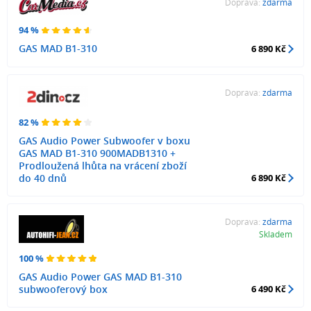
Doprava:
zdarma
94 %
GAS MAD B1-310
6 890 Kč
Doprava:
zdarma
82 %
GAS Audio Power Subwoofer v boxu
GAS MAD B1-310 900MADB1310 +
Prodloužená lhůta na vrácení zboží
do 40 dnů
6 890 Kč
Doprava:
zdarma
Skladem
100 %
GAS Audio Power GAS MAD B1-310
subwooferový box
6 490 Kč