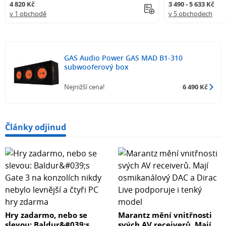
4 820 Kč
3 490 - 5 633 Kč
v 1 obchodě
v 5 obchodech
GAS Audio Power GAS MAD B1-310
subwooferový box
Nejnižší cena!
6 490 Kč
Články odjinud
Hry zadarmo, nebo se
Marantz mění vnitřnosti
slevou: Baldur&#039;s
svých AV receiverů. Mají