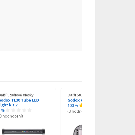
alší Studiové blesky
Další Studiové blesky
Godox TL30 Tube LED
Godox AD100 Pro
ight kit 2
100 %
0 %
(0 hodnocení)
(0 hodnocení)