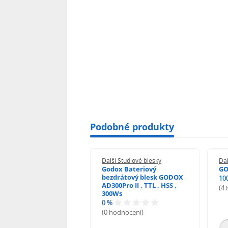
Podobné produkty
 Studiové blesky
Další Studiové blesky
Dal
x AD200Pro HSS TTL
Godox Bateriový
GO
riový blesk 200Ws
bezdrátový blesk GODOX
10
AD300Pro II , TTL , HSS ,
(4
300Ws
odnocení)
0 %
(0 hodnocení)