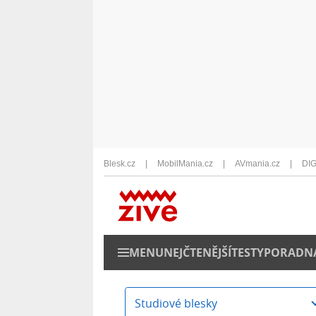
Blesk.cz
MobilMania.cz
AVmania.cz
DIG
MENU
NEJČTENĚJŠÍ
TESTY
PORADN
Studiové blesky