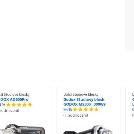
ší Studiové blesky
Další Studiové blesky
D
DOX AD600Pro
Godox Studiový blesk
GODOX MS300 , 300Ws
L
0 %
95 %
 hodnocení)
(1 hodnocení)