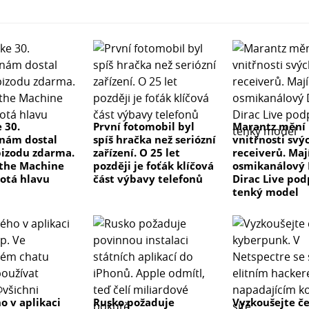
 30.
První fotomobil byl
Marantz mění
nám dostal
spíš hračka než seriózní
vnitřnosti svý
izodu zdarma.
zařízení. O 25 let
receiverů. Maj
the Machine
později je foťák klíčová
osmikanálový 
otá hlavu
část výbavy telefonů
Dirac Live pod
tenký model
o v aplikaci
Rusko požaduje
Vyzkoušejte č