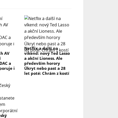
Netflix a další na
ch AV
víkend: nový Ted Lasso
í
a akční Lioness. Ale
DAC a
především horory
poruje i
Úkryt nebo past a 28
let poté: Chrám z kostí
eský