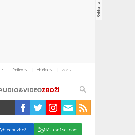
cz
Reflex.cz
Ábíčko.cz
více
AUDIO&VIDEO
ZBOŽÍ
Vyhledat zboží
Nákupní seznam