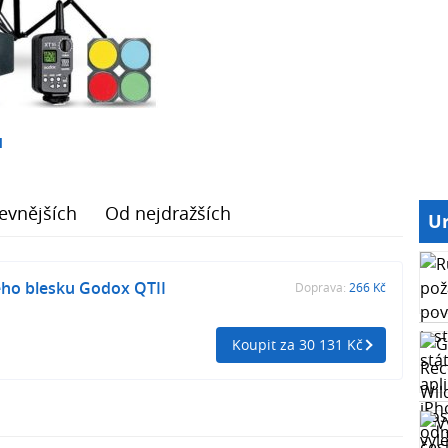
1
evnějších
Od nejdražších
Ur
ého blesku Godox QTII
Doprava:
266 Kč
Koupit za 30 131 Kč