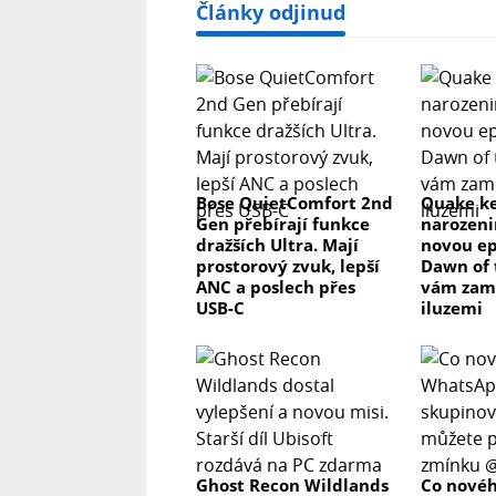
Články odjinud
Bose QuietComfort 2nd
Quake ke
Gen přebírají funkce
narozeni
dražších Ultra. Mají
novou ep
prostorový zvuk, lepší
Dawn of 
ANC a poslech přes
vám zam
USB-C
iluzemi
Ghost Recon Wildlands
Co novéh