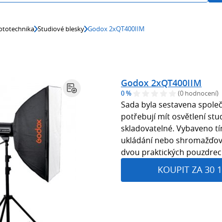
ototechnika
Studiové blesky
Godox 2xQT400IIM
Godox 2xQT400IIM
0 %
(0 hodnocení)
Sada byla sestavena společ
potřebují mít osvětlení st
skladovatelné. Vybaveno tí
ukládání nebo shromažďov
dvou praktických pouzdrech
KOUPIT ZA 30 1