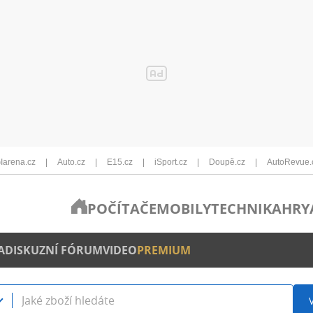
Iarena.cz
Auto.cz
E15.cz
iSport.cz
Doupě.cz
AutoRevue.
POČÍTAČE
MOBILY
TECHNIKA
HRY
A
DISKUZNÍ FÓRUM
VIDEO
PREMIUM