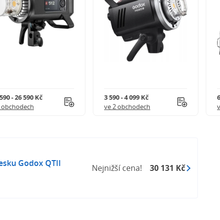
590 - 26 590 Kč
3 590 - 4 099 Kč
5 obchodech
ve 2 obchodech
lesku Godox QTII
Nejnižší cena!
30 131 Kč