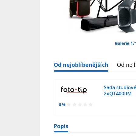
Galerie 1/
Od nejoblíbenějších
Od nejl
Sada studiov
2xQT400IIM
0 %
Popis