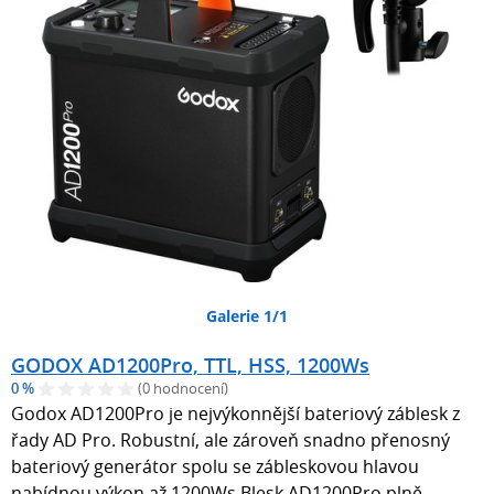
Galerie 1/1
GODOX AD1200Pro, TTL, HSS, 1200Ws
0 %
(0 hodnocení)
Godox AD1200Pro je nejvýkonnější bateriový záblesk z
řady AD Pro. Robustní, ale zároveň snadno přenosný
bateriový generátor spolu se zábleskovou hlavou
nabídnou výkon až 1200Ws.Blesk AD1200Pro plně