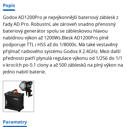
Popis
Godox AD1200Pro je nejvýkonnější bateriový záblesk z
řady AD Pro. Robustní, ale zároveň snadno přenosný
bateriový generátor spolu se zábleskovou hlavou
nabídnou výkon až 1200Ws.Blesk AD1200Pro plně
podporuje TTL i HSS až do 1/8000s. Má také vestavěný
přijímač radiového systému Godox X 2.4GHz. Mezi další
přednosti patří plynulá regulace výkonu od 1/256 do 1/1
v krocích po 0.1 clony a až 500 záblesků na plný výkon na
jedno nabití baterie.
Parametry