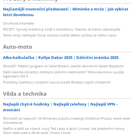
Nejčastější novoroční předsevzetí
Miminko a mráz
Jak vybírat
letní dovolenou
Okurková limonáda
RECEPT: Kynutý švestkový koláč s drobenkou. Klasika, se kterou zabodujete
Tohle nikdy neříkejte! Slova, kterými rodiče dětem ubližují ze všeho nejvíc
Auto-moto
Alko-kalkulačka
Rallye Dakar 2025
Dálniční známka 2025
MotoGP: Páteční program ve Velké Británii uzavřel rekordním časem Bezzecchi
Další klasická corvette s dobrými jízdními vlastnostmi? Mitsuoka znovu využije
legendární MX-5
Problémy Cadillacu s brzdami souvisí podle Bottase s jejich chlazením
Věda a technika
Nejlepší chytré hodinky
Nejlepší telefony
Nejlepší VPN –
srovnání
Microsoft se nepoučil. Ve Windows potichu instaluje OneDrive Photos, které nelze
odinstalovat
Netflix a další na víkend: nový Ted Lasso a akční Lioness. Ale především horory
Úkryt nebo past a 28 let poté: Chrám z kostí