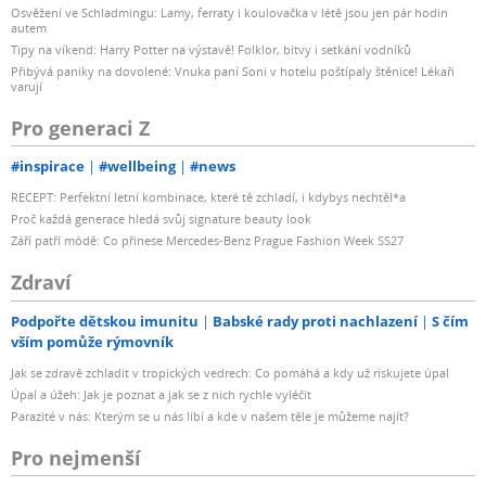
Osvěžení ve Schladmingu: Lamy, ferraty i koulovačka v létě jsou jen pár hodin
autem
Tipy na víkend: Harry Potter na výstavě! Folklor, bitvy i setkání vodníků
Přibývá paniky na dovolené: Vnuka paní Soni v hotelu poštípaly štěnice! Lékaři
varují
Pro generaci Z
#inspirace
#wellbeing
#news
RECEPT: Perfektní letní kombinace, které tě zchladí, i kdybys nechtěl*a
Proč každá generace hledá svůj signature beauty look
Září patří módě: Co přinese Mercedes-Benz Prague Fashion Week SS27
Zdraví
Podpořte dětskou imunitu
Babské rady proti nachlazení
S čím
vším pomůže rýmovník
Jak se zdravě zchladit v tropických vedrech: Co pomáhá a kdy už riskujete úpal
Úpal a úžeh: Jak je poznat a jak se z nich rychle vyléčit
Parazité v nás: Kterým se u nás líbí a kde v našem těle je můžeme najít?
Pro nejmenší