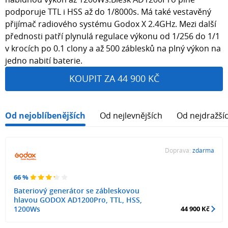
podporuje TTL i HSS až do 1/8000s. Má také vestavěný
přijímač radiového systému Godox X 2.4GHz. Mezi další
přednosti patří plynulá regulace výkonu od 1/256 do 1/1
v krocích po 0.1 clony a až 500 záblesků na plný výkon na
jedno nabití baterie.
KOUPIT ZA 44 900 KČ
Od nejoblíbenějších
Od nejlevnějších
Od nejdražší
Doprava:
zdarma
66 %
Bateriový generátor se zábleskovou
hlavou GODOX AD1200Pro, TTL, HSS,
1200Ws
44 900 Kč