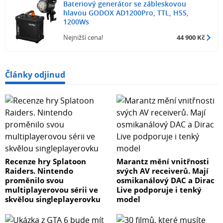
Bateriový generátor se zábleskovou
hlavou GODOX AD1200Pro, TTL, HSS,
1200Ws
Nejnižší cena!
44 900 Kč
Články odjinud
Recenze hry Splatoon
Marantz mění vnitřnosti
Raiders. Nintendo
svých AV receiverů. Mají
proměnilo svou
osmikanálový DAC a Dirac
multiplayerovou sérii ve
Live podporuje i tenký
skvělou singleplayerovku
model