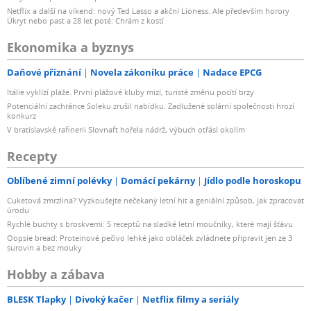
Netflix a další na víkend: nový Ted Lasso a akční Lioness. Ale především horory
Úkryt nebo past a 28 let poté: Chrám z kostí
Ekonomika a byznys
Daňové přiznání
Novela zákoníku práce
Nadace EPCG
Itálie vyklízí pláže. První plážové kluby mizí, turisté změnu pocítí brzy
Potenciální zachránce Soleku zrušil nabídku. Zadlužené solární společnosti hrozí
konkurz
V bratislavské rafinerii Slovnaft hořela nádrž, výbuch otřásl okolím
Recepty
Oblíbené zimní polévky
Domácí pekárny
Jídlo podle horoskopu
Cuketová zmrzlina? Vyzkoušejte nečekaný letní hit a geniální způsob, jak zpracovat
úrodu
Rychlé buchty s broskvemi: 5 receptů na sladké letní moučníky, které mají šťávu
Oopsie bread: Proteinové pečivo lehké jako obláček zvládnete připravit jen ze 3
surovin a bez mouky
Hobby a zábava
BLESK Tlapky
Divoký kačer
Netflix filmy a seriály