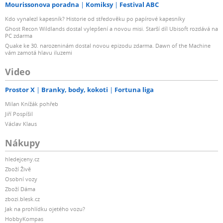
Mourissonova poradna
Komiksy
Festival ABC
Kdo vynalezl kapesník? Historie od středověku po papírové kapesníky
Ghost Recon Wildlands dostal vylepšení a novou misi. Starší díl Ubisoft rozdává na
PC zdarma
Quake ke 30. narozeninám dostal novou epizodu zdarma. Dawn of the Machine
vám zamotá hlavu iluzemi
Video
Prostor X
Branky, body, kokoti
Fortuna liga
Milan Knížák pohřeb
Jiří Pospíšil
Václav Klaus
Nákupy
hledejceny.cz
Zboží Živě
Osobní vozy
Zboží Dáma
zbozi.blesk.cz
Jak na prohlídku ojetého vozu?
HobbyKompas