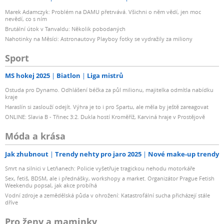
Marek Adamczyk: Problém na DAMU přetrvává. Všichni o něm vědí, jen moc
nevědí, co s ním
Brutální útok v Tanvaldu: Několik pobodaných
Nahotinky na Měsíci: Astronautovy Playboy fotky se vydražily za miliony
Sport
MS hokej 2025
Biatlon
Liga mistrů
Ostuda pro Dynamo. Odhlášení béčka za půl milionu, majitelka odmítla nabídku
kraje
Haraslín si zaslouží odejít. Výhra je to i pro Spartu, ale měla by ještě zareagovat
ONLINE: Slavia B - Třinec 3:2. Dukla hostí Kroměříž, Karviná hraje v Prostějově
Móda a krása
Jak zhubnout
Trendy nehty pro jaro 2025
Nové make-up trendy
Smrt na silnici v Letňanech: Policie vyšetřuje tragickou nehodu motorkáře
Sex, fetiš, BDSM, ale i přednášky, workshopy a market. Organizátor Prague Fetish
Weekendu popsal, jak akce probíhá
Vodní zdroje a zemědělská půda v ohrožení: Katastrofální sucha přicházejí stále
dříve
Pro ženy a maminky