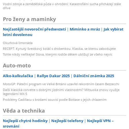
Vodní zdroje a zemědělská půda v ohrožení: Katastrofální sucha přicházejí stále
dříve
Pro ženy a maminky
Nejčastější novoroční předsevzetí
Miminko a mráz
Jak vybírat
letní dovolenou
Okurková limonáda
RECEPT: Kynutý švestkový koláč s drobenkou. Klasika, se kterou zabodujete
Tohle nikdy neříkejte! Slova, kterými rodiče dětem ubližují ze všeho nejvíc
Auto-moto
Alko-kalkulačka
Rallye Dakar 2025
Dálniční známka 2025
MotoGP: Páteční program ve Velké Británii uzavřel rekordním časem Bezzecchi
Další klasická corvette s dobrými jízdními vlastnostmi? Mitsuoka znovu využije
legendární MX-5
Problémy Cadillacu s brzdami souvisí podle Bottase s jejich chlazením
Věda a technika
Nejlepší chytré hodinky
Nejlepší telefony
Nejlepší VPN –
srovnání