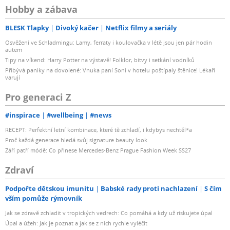
Hobby a zábava
BLESK Tlapky
Divoký kačer
Netflix filmy a seriály
Osvěžení ve Schladmingu: Lamy, ferraty i koulovačka v létě jsou jen pár hodin
autem
Tipy na víkend: Harry Potter na výstavě! Folklor, bitvy i setkání vodníků
Přibývá paniky na dovolené: Vnuka paní Soni v hotelu poštípaly štěnice! Lékaři
varují
Pro generaci Z
#inspirace
#wellbeing
#news
RECEPT: Perfektní letní kombinace, které tě zchladí, i kdybys nechtěl*a
Proč každá generace hledá svůj signature beauty look
Září patří módě: Co přinese Mercedes-Benz Prague Fashion Week SS27
Zdraví
Podpořte dětskou imunitu
Babské rady proti nachlazení
S čím
vším pomůže rýmovník
Jak se zdravě zchladit v tropických vedrech: Co pomáhá a kdy už riskujete úpal
Úpal a úžeh: Jak je poznat a jak se z nich rychle vyléčit