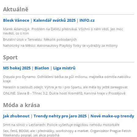
Aktuálně
Blesk Vánoce
Kalendář svátků 2025
INFO.cz
Marek Adamczyk: Problém na DAMU přetrvává. Všichni o něm vědí, jen moc
nevědí, co s ním
Brutální útok v Tanvaldu: Několik pobodaných
Nahotinky na Měsíci: Astronautovy Playboy fotky se vydražily za miliony
Sport
MS hokej 2025
Biatlon
Liga mistrů
Ostuda pro Dynamo. Odhlášení béčka za půl milionu, majitelka odmítla nabídku
kraje
Haraslín si zaslouží odejít. Výhra je to i pro Spartu, ale měla by ještě zareagovat
ONLINE: Slavia B - Třinec 3:2. Dukla hostí Kroměříž, Karviná hraje v Prostějově
Móda a krása
Jak zhubnout
Trendy nehty pro jaro 2025
Nové make-up trendy
Smrt na silnici v Letňanech: Policie vyšetřuje tragickou nehodu motorkáře
Sex, fetiš, BDSM, ale i přednášky, workshopy a market. Organizátor Prague Fetish
Weekendu popsal, jak akce probíhá