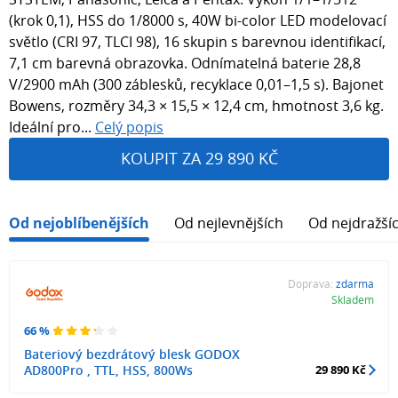
(krok 0,1), HSS do 1/8000 s, 40W bi-color LED modelovací
světlo (CRI 97, TLCI 98), 16 skupin s barevnou identifikací,
7,1 cm barevná obrazovka. Odnímatelná baterie 28,8
V/2900 mAh (300 záblesků, recyklace 0,01–1,5 s). Bajonet
Bowens, rozměry 34,3 × 15,5 × 12,4 cm, hmotnost 3,6 kg.
Ideální pro...
Celý popis
KOUPIT ZA 29 890 KČ
Od nejoblíbenějších
Od nejlevnějších
Od nejdražší
Doprava:
zdarma
Skladem
66 %
Bateriový bezdrátový blesk GODOX
AD800Pro , TTL, HSS, 800Ws
29 890 Kč