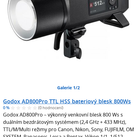
Galerie 1/2
Godox AD800Pro TTL HSS bateriový blesk 800Ws
0 %
(0 hodnocení)
Godox AD800Pro – výkonný venkovní blesk 800 Ws s
duálním bezdrátovým systémem (2,4 GHz + 433 MHz),
TTL/M/Multi režimy pro Canon, Nikon, Sony, FUJIFILM, OM
SYSTEM, Panasonic, Leica a Pentax. Výkon 1/1–1/512