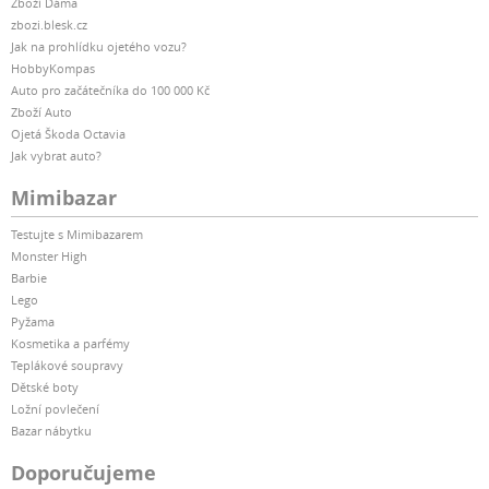
Zboží Dáma
zbozi.blesk.cz
Jak na prohlídku ojetého vozu?
HobbyKompas
Auto pro začátečníka do 100 000 Kč
Zboží Auto
Ojetá Škoda Octavia
Jak vybrat auto?
Mimibazar
Testujte s Mimibazarem
Monster High
Barbie
Lego
Pyžama
Kosmetika a parfémy
Teplákové soupravy
Dětské boty
Ložní povlečení
Bazar nábytku
Doporučujeme