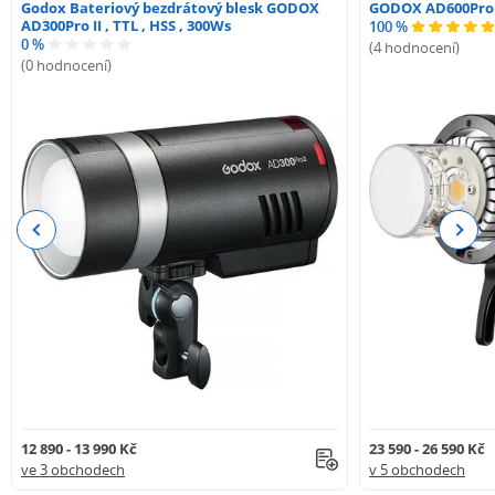
Godox Bateriový bezdrátový blesk GODOX
GODOX AD600Pro
AD300Pro II , TTL , HSS , 300Ws
100 %
0 %
(4 hodnocení)
(0 hodnocení)
Previous
Next
12 890 - 13 990 Kč
23 590 - 26 590 Kč
ve 3 obchodech
v 5 obchodech