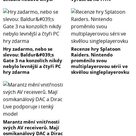
Hry zadarmo, nebo se
Recenze hry Splatoon
slevou: Baldur&#039;s
Raiders. Nintendo
Gate 3 na konzolích nikdy
proměnilo svou
nebylo levnější a čtyři PC
multiplayerovou sérii ve
hry zdarma
skvělou singleplayerovku
Marantz mění vnitřnosti
svých AV receiverů. Mají
osmikanálový DAC a Dirac