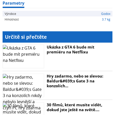
Parametry
Výrobce
Godox
Hmotnost
3.7 kg
Určitě si přečtěte
Ukázka z GTA 6 bude mít
premiéru na Netflixu
Hry zadarmo, nebo se slevou:
Baldur&#039;s Gate 3 na
konzolích...
30 filmů, které musíte vidět,
dokud jste ještě na světě....