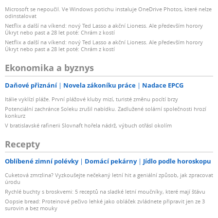
Microsoft se nepoučil. Ve Windows potichu instaluje OneDrive Photos, které nelze
odinstalovat
Netflix a další na víkend: nový Ted Lasso a akční Lioness. Ale především horory
Úkryt nebo past a 28 let poté: Chrám z kostí
Netflix a další na víkend: nový Ted Lasso a akční Lioness. Ale především horory
Úkryt nebo past a 28 let poté: Chrám z kostí
Ekonomika a byznys
Daňové přiznání
Novela zákoníku práce
Nadace EPCG
Itálie vyklízí pláže. První plážové kluby mizí, turisté změnu pocítí brzy
Potenciální zachránce Soleku zrušil nabídku. Zadlužené solární společnosti hrozí
konkurz
V bratislavské rafinerii Slovnaft hořela nádrž, výbuch otřásl okolím
Recepty
Oblíbené zimní polévky
Domácí pekárny
Jídlo podle horoskopu
Cuketová zmrzlina? Vyzkoušejte nečekaný letní hit a geniální způsob, jak zpracovat
úrodu
Rychlé buchty s broskvemi: 5 receptů na sladké letní moučníky, které mají šťávu
Oopsie bread: Proteinové pečivo lehké jako obláček zvládnete připravit jen ze 3
surovin a bez mouky