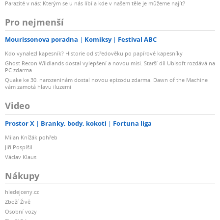
Parazité v nás: Kterým se u nás líbí a kde v našem těle je můžeme najít?
Pro nejmenší
Mourissonova poradna
Komiksy
Festival ABC
Kdo vynalezl kapesník? Historie od středověku po papírové kapesníky
Ghost Recon Wildlands dostal vylepšení a novou misi. Starší díl Ubisoft rozdává na
PC zdarma
Quake ke 30. narozeninám dostal novou epizodu zdarma. Dawn of the Machine
vám zamotá hlavu iluzemi
Video
Prostor X
Branky, body, kokoti
Fortuna liga
Milan Knížák pohřeb
Jiří Pospíšil
Václav Klaus
Nákupy
hledejceny.cz
Zboží Živě
Osobní vozy