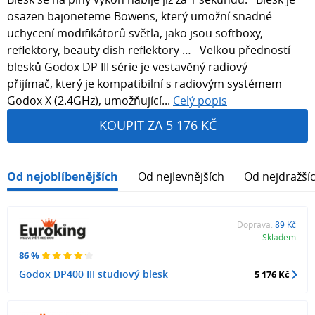
osazen bajoneteme Bowens, který umožní snadné
uchycení modifikátorů světla, jako jsou softboxy,
reflektory, beauty dish reflektory … Velkou předností
blesků Godox DP III série je vestavěný radiový
přijímač, který je kompatibilní s radiovým systémem
Godox X (2.4GHz), umožňující...
Celý popis
KOUPIT ZA 5 176 KČ
Od nejoblíbenějších
Od nejlevnějších
Od nejdražší
Doprava:
89 Kč
Skladem
86 %
Godox DP400 III studiový blesk
5 176 Kč