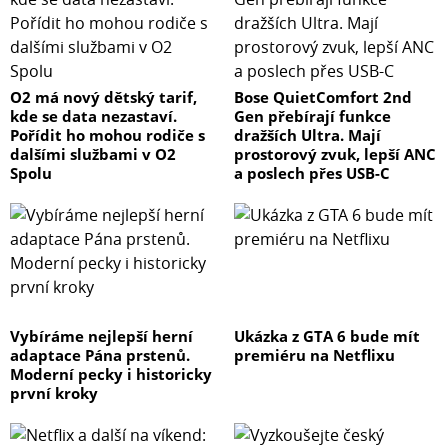
O2 má nový dětský tarif,
Bose QuietComfort 2nd
kde se data nezastaví.
Gen přebírají funkce
Pořídit ho mohou rodiče s
dražších Ultra. Mají
dalšími službami v O2
prostorový zvuk, lepší ANC
Spolu
a poslech přes USB-C
Vybíráme nejlepší herní
Ukázka z GTA 6 bude mít
adaptace Pána prstenů.
premiéru na Netflixu
Moderní pecky i historicky
první kroky