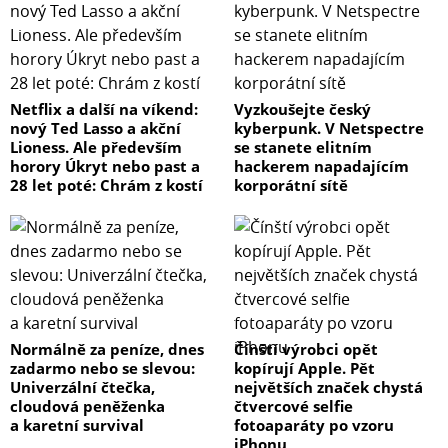
Netflix a další na víkend:
Vyzkoušejte český
nový Ted Lasso a akční
kyberpunk. V Netspectre
Lioness. Ale především
se stanete elitním
horory Úkryt nebo past a
hackerem napadajícím
28 let poté: Chrám z kostí
korporátní sítě
Normálně za peníze, dnes
Čínští výrobci opět
zadarmo nebo se slevou:
kopírují Apple. Pět
Univerzální čtečka,
největších značek chystá
cloudová peněženka
čtvercové selfie
a karetní survival
fotoaparáty po vzoru
iPhonu