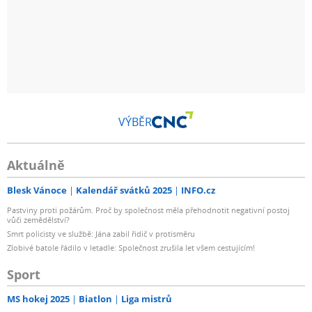
VÝBĚR
Aktuálně
Blesk Vánoce
Kalendář svátků 2025
INFO.cz
Pastviny proti požárům. Proč by společnost měla přehodnotit negativní postoj
vůči zemědělství?
Smrt policisty ve službě: Jána zabil řidič v protisměru
Zlobivé batole řádilo v letadle: Společnost zrušila let všem cestujícím!
Sport
MS hokej 2025
Biatlon
Liga mistrů