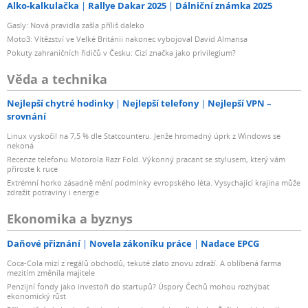
Alko-kalkulačka
Rallye Dakar 2025
Dálniční známka 2025
Gasly: Nová pravidla zašla příliš daleko
Moto3: Vítězství ve Velké Británii nakonec vybojoval David Almansa
Pokuty zahraničních řidičů v Česku: Cizí značka jako privilegium?
Věda a technika
Nejlepší chytré hodinky
Nejlepší telefony
Nejlepší VPN –
srovnání
Linux vyskočil na 7,5 % dle Statcounteru. Jenže hromadný úprk z Windows se
nekoná
Recenze telefonu Motorola Razr Fold. Výkonný pracant se stylusem, který vám
přiroste k ruce
Extrémní horko zásadně mění podmínky evropského léta. Vysychající krajina může
zdražit potraviny i energie
Ekonomika a byznys
Daňové přiznání
Novela zákoníku práce
Nadace EPCG
Coca-Cola mizí z regálů obchodů, tekuté zlato znovu zdraží. A oblíbená farma
mezitím změnila majitele
Penzijní fondy jako investoři do startupů? Úspory Čechů mohou rozhýbat
ekonomický růst