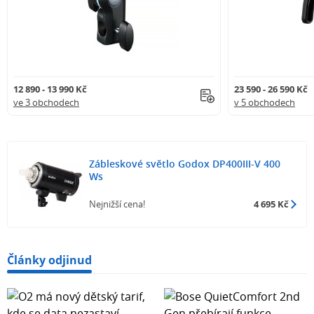
12 890 - 13 990 Kč
23 590 - 26 590 Kč
ve 3 obchodech
v 5 obchodech
Zábleskové světlo Godox DP400III-V 400
Ws
Nejnižší cena!
4 695 Kč
Články odjinud