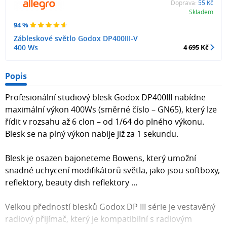
Doprava:
55 Kč
Skladem
94 %
Zábleskové světlo Godox DP400III-V
400 Ws
4 695 Kč
Popis
Profesionální studiový blesk Godox DP400III nabídne
maximální výkon 400Ws (směrné číslo – GN65), který lze
řídit v rozsahu až 6 clon – od 1/64 do plného výkonu.
Blesk se na plný výkon nabije již za 1 sekundu.
Blesk je osazen bajoneteme Bowens, který umožní
snadné uchycení modifikátorů světla, jako jsou softboxy,
reflektory, beauty dish reflektory …
Velkou předností blesků Godox DP III série je vestavěný
radiový přijímač, který je kompatibilní s radiovým