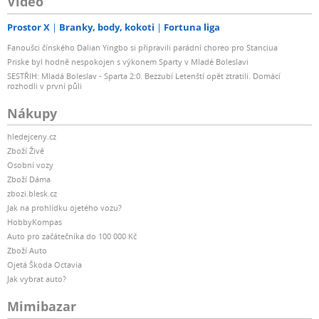
Video
Prostor X
Branky, body, kokoti
Fortuna liga
Fanoušci čínského Dalian Yingbo si připravili parádní choreo pro Stanciua
Priske byl hodně nespokojen s výkonem Sparty v Mladé Boleslavi
SESTŘIH: Mladá Boleslav - Sparta 2:0. Bezzubí Letenští opět ztratili. Domácí
rozhodli v první půli
Nákupy
hledejceny.cz
Zboží Živě
Osobní vozy
Zboží Dáma
zbozi.blesk.cz
Jak na prohlídku ojetého vozu?
HobbyKompas
Auto pro začátečníka do 100 000 Kč
Zboží Auto
Ojetá Škoda Octavia
Jak vybrat auto?
Mimibazar