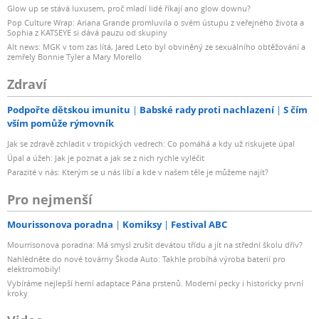
Glow up se stává luxusem, proč mladí lidé říkají ano glow downu?
Pop Culture Wrap: Ariana Grande promluvila o svém ústupu z veřejného života a
Sophia z KATSEYE si dává pauzu od skupiny
Alt news: MGK v tom zas lítá, Jared Leto byl obviněný ze sexuálního obtěžování a
zemřely Bonnie Tyler a Mary Morello
Zdraví
Podpořte dětskou imunitu
Babské rady proti nachlazení
S čím
vším pomůže rýmovník
Jak se zdravě zchladit v tropických vedrech: Co pomáhá a kdy už riskujete úpal
Úpal a úžeh: Jak je poznat a jak se z nich rychle vyléčit
Parazité v nás: Kterým se u nás líbí a kde v našem těle je můžeme najít?
Pro nejmenší
Mourissonova poradna
Komiksy
Festival ABC
Mourrisonova poradna: Má smysl zrušit devátou třídu a jít na střední školu dřív?
Nahlédněte do nové továrny Škoda Auto: Takhle probíhá výroba baterií pro
elektromobily!
Vybíráme nejlepší herní adaptace Pána prstenů. Moderní pecky i historicky první
kroky