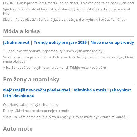
ONLINE: Baník prohrává v Hradci a jde do deseti! Dvě červené za poločas v Jablonci
Sparťané si vyslechli od fanoušků. Zasloužený kouř, líčil Zelený. Experta nezaujal
Kuol
Slavia - Pardubice 2:1. Sešívaná jízda pokračuje, třetí výhru v řadě zařídil Chytil
Móda a krása
Jak zhubnout
Trendy nehty pro jaro 2025
Nové make-up trendy
Tulipán jako vzpomínka: Zapomenutý příběh významné rodiny!
Seriál zrušili, pro posluchače se Kolo času točí dál. Vypráví fantastickou ságu, která
nemá obdoby!
Alice Bendová po nevyhnutelné demolici: Takhle roste nový dům!
Pro ženy a maminky
Nejčastější novoroční předsevzetí
Miminko a mráz
Jak vybírat
letní dovolenou
Okurkový salát s novými brambory
Dobrý základ na dovolenou nejen u moře...
Vracejí se vám doma dokola rýmy a angíny? Chyba může být v zubním kartáčku
Auto-moto