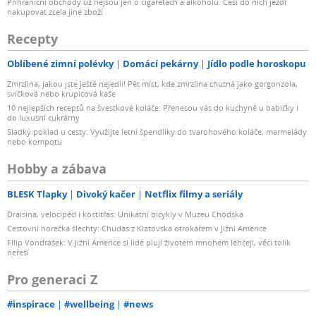
Příhraniční obchody už nejsou jen o cigaretách a alkoholu. Češi do nich jezdí
nakupovat zcela jiné zboží
Recepty
Oblíbené zimní polévky
Domácí pekárny
Jídlo podle horoskopu
Zmrzlina, jakou jste ještě nejedli! Pět míst, kde zmrzlina chutná jako gorgonzola,
svíčková nebo krupicová kaše
10 nejlepších receptů na švestkové koláče: Přenesou vás do kuchyně u babičky i
do luxusní cukrárny
Sladký poklad u cesty: Využijte letní špendlíky do tvarohového koláče, marmelády
nebo kompotu
Hobby a zábava
BLESK Tlapky
Divoký kačer
Netflix filmy a seriály
Draisina, velocipéd i kostitřas: Unikátní bicykly v Muzeu Chodska
Cestovní horečka šlechty: Chuďas z Klatovska otrokářem v Jižní Americe
Filip Vondrášek: V Jižní Americe si lidé plují životem mnohem lehčeji, věci tolik
neřeší
Pro generaci Z
#inspirace
#wellbeing
#news