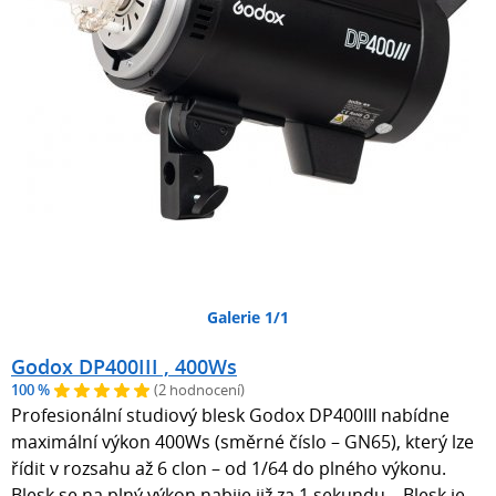
Galerie 1/1
Godox DP400III , 400Ws
100 %
(2 hodnocení)
Profesionální studiový blesk Godox DP400III nabídne
maximální výkon 400Ws (směrné číslo – GN65), který lze
řídit v rozsahu až 6 clon – od 1/64 do plného výkonu.
Blesk se na plný výkon nabije již za 1 sekundu. Blesk je