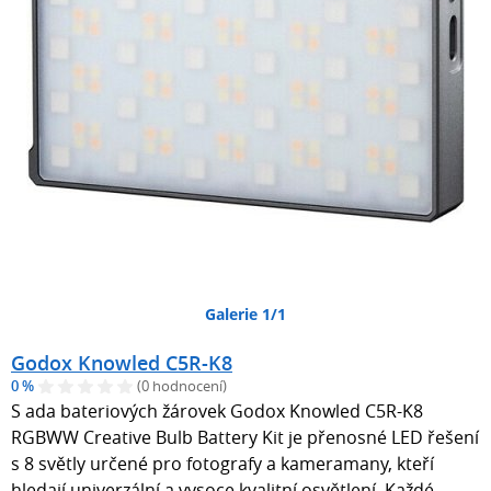
Galerie 1/1
Godox Knowled C5R-K8
0 %
(0 hodnocení)
S ada bateriových žárovek Godox Knowled C5R-K8
RGBWW Creative Bulb Battery Kit je přenosné LED řešení
s 8 světly určené pro fotografy a kameramany, kteří
hledají univerzální a vysoce kvalitní osvětlení. Každé