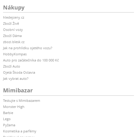
Nákupy
hledejceny.cz
Zboží Živě
Osobní vozy
Zboží Dáma
zbozi.blesk.cz
Jak na prohlídku ojetého vozu?
HobbyKompas
Auto pro začátečníka do 100 000 Kč
Zboží Auto
Ojetá Škoda Octavia
Jak vybrat auto?
Mimibazar
Testujte s Mimibazarem
Monster High
Barbie
Lego
Pyžama
Kosmetika a parfémy