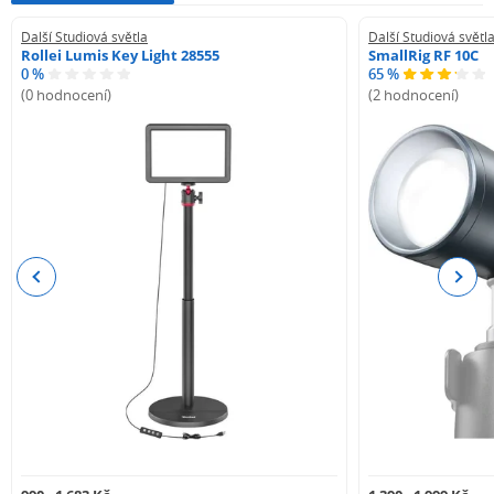
Další Studiová světla
Další Studiová světl
Rollei Lumis Key Light 28555
SmallRig RF 10C
0 %
65 %
(0 hodnocení)
(2 hodnocení)
Previous
Next