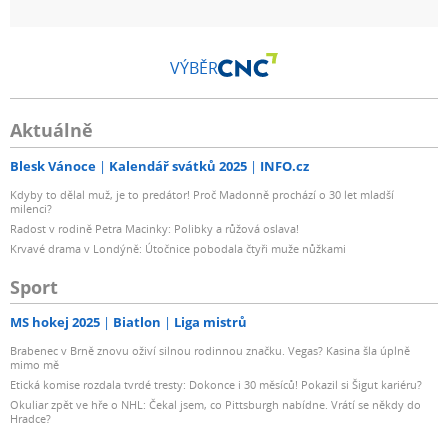
VÝBĚR
Aktuálně
Blesk Vánoce
Kalendář svátků 2025
INFO.cz
Kdyby to dělal muž, je to predátor! Proč Madonně prochází o 30 let mladší
milenci?
Radost v rodině Petra Macinky: Polibky a růžová oslava!
Krvavé drama v Londýně: Útočnice pobodala čtyři muže nůžkami
Sport
MS hokej 2025
Biatlon
Liga mistrů
Brabenec v Brně znovu oživí silnou rodinnou značku. Vegas? Kasina šla úplně
mimo mě
Etická komise rozdala tvrdé tresty: Dokonce i 30 měsíců! Pokazil si Šigut kariéru?
Okuliar zpět ve hře o NHL: Čekal jsem, co Pittsburgh nabídne. Vrátí se někdy do
Hradce?