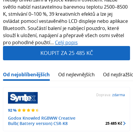
světlo nabízí nastavitelnou barevnou teplotu 2500–8500
K, stmívání 0–100 %, 39 kreativních efektů a lze jej
ovládat pomocí vestavěného LCD displeje nebo aplikace
Bluetooth. Součástí balení je nabíjecí pouzdro, které
slouží k uložení, napájení a přepravě všech osmi světel
pro pohodlné použití...
Celý popis
KOUPIT ZA 25 485 KČ
Od nejoblíbenějších
Od nejlevnějších
Od nejdražší
Doprava:
zdarma
92 %
Godox Knowled RGBWW Creative
Bulb( Battery version) C5R-K8
25 485 Kč