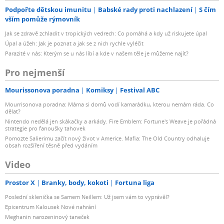
Podpořte dětskou imunitu
Babské rady proti nachlazení
S čím
vším pomůže rýmovník
Jak se zdravě zchladit v tropických vedrech: Co pomáhá a kdy už riskujete úpal
Úpal a úžeh: Jak je poznat a jak se z nich rychle vyléčit
Parazité v nás: Kterým se u nás líbí a kde v našem těle je můžeme najít?
Pro nejmenší
Mourissonova poradna
Komiksy
Festival ABC
Mourrisonova poradna: Máma si domů vodí kamarádku, kterou nemám ráda. Co
dělat?
Nintendo nedělá jen skákačky a arkády. Fire Emblem: Fortune's Weave je pořádná
strategie pro fanoušky tahovek
Pomozte Salierimu začít nový život v Americe. Mafia: The Old Country odhaluje
obsah rozšíření těsně před vydáním
Video
Prostor X
Branky, body, kokoti
Fortuna liga
Poslední sklenička se Samem Neillem: Už jsem vám to vyprávěl?
Epicentrum Kalousek Nové nahrání
Meghanin narozeninový taneček