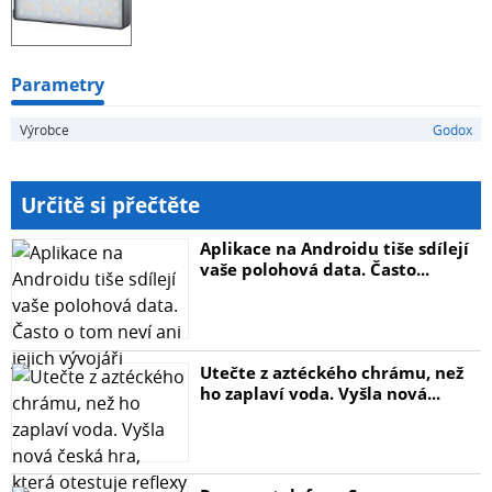
rozsah barevné teploty od 2500 do 8500 K a nastavitelný
jas od 0 do 100 %, což umožňuje přesné ovládání pro
jakýkoli kreativní projekt. Díky 39 vestavěným režimům
světelných efektů,...
Parametry
Výrobce
Godox
Určitě si přečtěte
Aplikace na Androidu tiše sdílejí
vaše polohová data. Často...
Utečte z aztéckého chrámu, než
ho zaplaví voda. Vyšla nová...