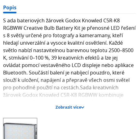
Popis
S ada bateriových žárovek Godox Knowled C5R-K8
RGBWW Creative Bulb Battery Kit je přenosné LED řešení
s 8 světly určené pro fotografy a kameramany, kteří
hledají univerzální a vysoce kvalitní osvětlení. Každé
světlo nabízí nastavitelnou barevnou teplotu 2500–8500
K, stmívání 0–100 %, 39 kreativních efektů a lze jej
ovládat pomocí vestavěného LCD displeje nebo aplikace
Bluetooth. Součástí balení je nabíjecí pouzdro, které
slouží k uložení, napájení a přepravě všech osmi světel
pro pohodlné použití na cestách.Sada kreativních
žárovek Godox Knowled C5R-K8 RGBWW kombinuje
přenosnost, flexibilitu a profesionální kvalitu osvětlení v
Zobrazit více
jednom řešení. Tato sada 8 světel obsahuje osm
bateriových LED žárovek C5R RGBWW a speciální nabíjecí
pouzdro, které umožňuje snadné skladování, nabíjení a
přepravu světel. Každé zařízení C5R poskytuje široký