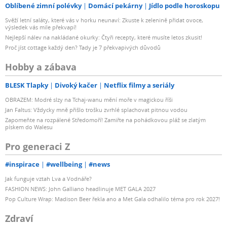
Oblíbené zimní polévky
Domácí pekárny
Jídlo podle horoskopu
Svěží letní saláty, které vás v horku neunaví: Zkuste k zelenině přidat ovoce,
výsledek vás mile překvapí!
Nejlepší nálev na nakládané okurky: Čtyři recepty, které musíte letos zkusit!
Proč jíst cottage každý den? Tady je 7 překvapivých důvodů
Hobby a zábava
BLESK Tlapky
Divoký kačer
Netflix filmy a seriály
OBRAZEM: Modré slzy na Tchaj-wanu mění moře v magickou říši
Jan Faltus: Vždycky mně přišlo trošku zvrhlé splachovat pitnou vodou
Zapomeňte na rozpálené Středomoří! Zamiřte na pohádkovou pláž se zlatým
pískem do Walesu
Pro generaci Z
#inspirace
#wellbeing
#news
Jak funguje vztah Lva a Vodnáře?
FASHION NEWS: John Galliano headlinuje MET GALA 2027
Pop Culture Wrap: Madison Beer řekla ano a Met Gala odhalilo téma pro rok 2027!
Zdraví