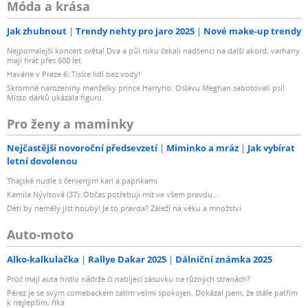
Móda a krása
Jak zhubnout
Trendy nehty pro jaro 2025
Nové make-up trendy
Nejpomalejší koncert světa! Dva a půl roku čekali nadšenci na další akord, varhany
mají hrát přes 600 let
Havárie v Praze 6: Tisíce lidí bez vody!
Skromné narozeniny manželky prince Harryho: Oslavu Meghan sabotovali psi!
Místo dárků ukázala figuru
Pro ženy a maminky
Nejčastější novoroční předsevzetí
Miminko a mráz
Jak vybírat
letní dovolenou
Thajské nudle s červeným kari a paprikami
Kamila Nývltová (37): Občas potřebuji mít ve všem pravdu...
Děti by neměly jíst houby! Je to pravda? Záleží na věku a množství
Auto-moto
Alko-kalkulačka
Rallye Dakar 2025
Dálniční známka 2025
Proč mají auta hrdlo nádrže či nabíjecí zásuvku na různých stranách?
Pérez je se svým comebackem zatím velmi spokojen. Dokázal jsem, že stále patřím
k nejlepším, říká