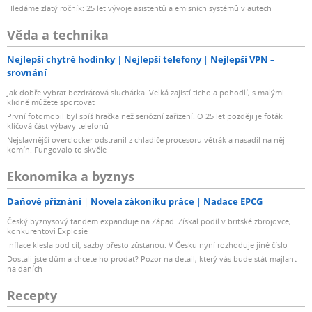
Hledáme zlatý ročník: 25 let vývoje asistentů a emisních systémů v autech
Věda a technika
Nejlepší chytré hodinky
Nejlepší telefony
Nejlepší VPN –
srovnání
Jak dobře vybrat bezdrátová sluchátka. Velká zajistí ticho a pohodlí, s malými
klidně můžete sportovat
První fotomobil byl spíš hračka než seriózní zařízení. O 25 let později je foťák
klíčová část výbavy telefonů
Nejslavnější overclocker odstranil z chladiče procesoru větrák a nasadil na něj
komín. Fungovalo to skvěle
Ekonomika a byznys
Daňové přiznání
Novela zákoníku práce
Nadace EPCG
Český byznysový tandem expanduje na Západ. Získal podíl v britské zbrojovce,
konkurentovi Explosie
Inflace klesla pod cíl, sazby přesto zůstanou. V Česku nyní rozhoduje jiné číslo
Dostali jste dům a chcete ho prodat? Pozor na detail, který vás bude stát majlant
na daních
Recepty