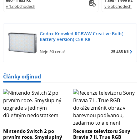
990 - 1 683 Kč
1 390 - 1 999 Kč
v 12 obchodech
v 6 obchodech
Godox Knowled RGBWW Creative Bulb(
Battery version) C5R-K8
Nejnižší cena!
25 485 Kč
Články odjinud
Nintendo Switch 2 po
Recenze televizoru Sony
prvním roce. Smysluplný
Bravia 7 II. True RGB