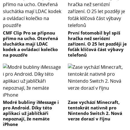
CMF Clip Pro se připnou
První fotomobil byl spíš
přímo na ucho. Otevřená
hračka než seriózní
sluchátka mají LDAC
zařízení. O 25 let později je
kodek a ovládací kolečko
foťák klíčová část výbavy
na pouzdře
telefonů
Modré bubliny iMessage i
Zase vychází Minecraft,
pro Android. Díky této
tentokrát nativně pro
aplikaci už jablíčkáři
Nintendo Switch 2. Nová
nepoznají, že nemáte
verze dorazí v říjnu
iPhone