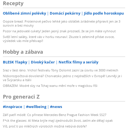
Recepty
Oblíbené zimní polévky
Domácí pekárny
Jídlo podle horoskopu
Oopsie bread: Proteinové pečivo lehké jako obláček zvládnete připravit jen ze 3
surovin a bez mouky
Pozor na jedovaté cukety! Jeden jasný znak prozradí, že se jim máte vyhnout
Svěží letní saláty, které vás v horku neunaví: Zkuste k zelenině přidat ovoce,
výsledek vás mile překvapí!
Hobby a zábava
BLESK Tlapky
Divoký kačer
Netflix filmy a seriály
Sraz v šest ráno. Vrchol festivalu Tóny Dolomit zazní za úsvitu ve 3000 metrech
Nízkorozpočtová dovolená? Chorvatsko jedno z nejdražších v Evropě! Levněji je i
ve Švýcarsku a Itálii
OBRAZEM: Modré slzy na Tchaj-wanu mění moře v magickou říši
Pro generaci Z
#inspirace
#wellbeing
#news
Září patří módě: Co přinese Mercedes-Benz Prague Fashion Week SS27
F*ck the glasses: AI Meta brýle mají zjednodušit život, zatím ale dělají opak
Víš, proč ti po mléčných výrobcích možná nebývá dobře?