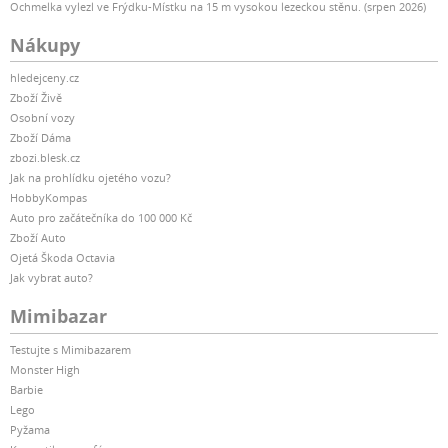
Ochmelka vylezl ve Frýdku-Místku na 15 m vysokou lezeckou stěnu. (srpen 2026)
Nákupy
hledejceny.cz
Zboží Živě
Osobní vozy
Zboží Dáma
zbozi.blesk.cz
Jak na prohlídku ojetého vozu?
HobbyKompas
Auto pro začátečníka do 100 000 Kč
Zboží Auto
Ojetá Škoda Octavia
Jak vybrat auto?
Mimibazar
Testujte s Mimibazarem
Monster High
Barbie
Lego
Pyžama