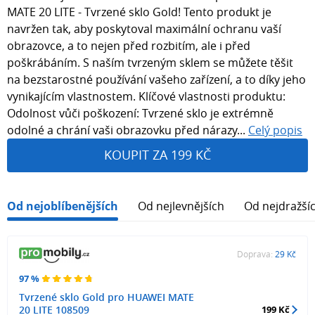
MATE 20 LITE - Tvrzené sklo Gold! Tento produkt je
navržen tak, aby poskytoval maximální ochranu vaší
obrazovce, a to nejen před rozbitím, ale i před
poškrábáním. S naším tvrzeným sklem se můžete těšit
na bezstarostné používání vašeho zařízení, a to díky jeho
vynikajícím vlastnostem. Klíčové vlastnosti produktu:
Odolnost vůči poškození: Tvrzené sklo je extrémně
odolné a chrání vaši obrazovku před nárazy...
Celý popis
KOUPIT ZA 199 KČ
Od nejoblíbenějších
Od nejlevnějších
Od nejdražší
Doprava:
29 Kč
97 %
Tvrzené sklo Gold pro HUAWEI MATE
20 LITE 108509
199 Kč