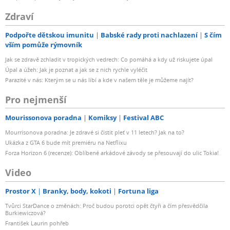
Zdraví
Podpořte dětskou imunitu
Babské rady proti nachlazení
S čím
vším pomůže rýmovník
Jak se zdravě zchladit v tropických vedrech: Co pomáhá a kdy už riskujete úpal
Úpal a úžeh: Jak je poznat a jak se z nich rychle vyléčit
Parazité v nás: Kterým se u nás líbí a kde v našem těle je můžeme najít?
Pro nejmenší
Mourissonova poradna
Komiksy
Festival ABC
Mourrisonova poradna: Je zdravé si čistit pleť v 11 letech? Jak na to?
Ukázka z GTA 6 bude mít premiéru na Netflixu
Forza Horizon 6 (recenze): Oblíbené arkádové závody se přesouvají do ulic Tokia!
Video
Prostor X
Branky, body, kokoti
Fortuna liga
Tvůrci StarDance o změnách: Proč budou porotci opět čtyři a čím přesvědčila
Burkiewiczová?
František Laurin pohřeb