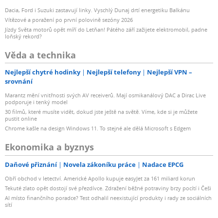
Dacia, Ford i Suzuki zastavují linky. Vyschlý Dunaj drtí energetiku Balkánu
Vítězové a poražení po první polovině sezóny 2026
Jízdy Světa motorů opět míří do Letňan! Pátého září zažijete elektromobil, padne
loňský rekord?
Věda a technika
Nejlepší chytré hodinky
Nejlepší telefony
Nejlepší VPN –
srovnání
Marantz mění vnitřnosti svých AV receiverů. Mají osmikanálový DAC a Dirac Live
podporuje i tenký model
30 filmů, které musíte vidět, dokud jste ještě na světě. Víme, kde si je můžete
pustit online
Chrome kašle na design Windows 11. To stejné ale dělá Microsoft s Edgem
Ekonomika a byznys
Daňové přiznání
Novela zákoníku práce
Nadace EPCG
Obří obchod v letectví. Americké Apollo kupuje easyJet za 161 miliard korun
Tekuté zlato opět dostojí své přezdívce. Zdražení běžné potraviny brzy pocítí i Češi
AI místo finančního poradce? Test odhalil neexistující produkty i rady ze sociálních
sítí