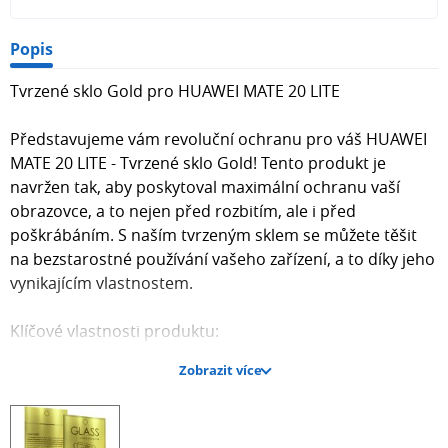
Popis
Tvrzené sklo Gold pro HUAWEI MATE 20 LITE
Představujeme vám revoluční ochranu pro váš HUAWEI
MATE 20 LITE - Tvrzené sklo Gold! Tento produkt je
navržen tak, aby poskytoval maximální ochranu vaší
obrazovce, a to nejen před rozbitím, ale i před
poškrábáním. S naším tvrzeným sklem se můžete těšit
na bezstarostné používání vašeho zařízení, a to díky jeho
vynikajícím vlastnostem.
Klíčové vlastnosti produktu:
Zobrazit více
Odolnost vůči poškození: Tvrzené sklo je extrémně
odolné a chrání vaši obrazovku před nárazy a škrábanci.
Vysoká průhlednost: Zajišťuje jasný a ostrý obraz bez