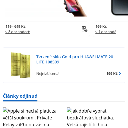
119 - 649 Kč
169 Kč
v 8 obchodech
v 1 obchodě
Tvrzené sklo Gold pro HUAWEI MATE 20
LITE 108509
Nejnižší cena!
199 Kč
Články odjinud