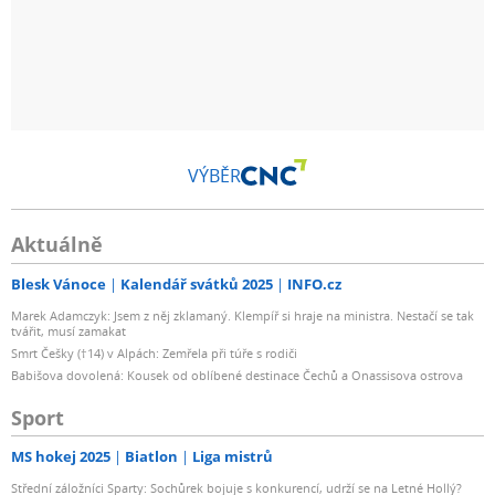
VÝBĚR
Aktuálně
Blesk Vánoce
Kalendář svátků 2025
INFO.cz
Marek Adamczyk: Jsem z něj zklamaný. Klempíř si hraje na ministra. Nestačí se tak
tvářit, musí zamakat
Smrt Češky (†14) v Alpách: Zemřela při túře s rodiči
Babišova dovolená: Kousek od oblíbené destinace Čechů a Onassisova ostrova
Sport
MS hokej 2025
Biatlon
Liga mistrů
Střední záložníci Sparty: Sochůrek bojuje s konkurencí, udrží se na Letné Hollý?