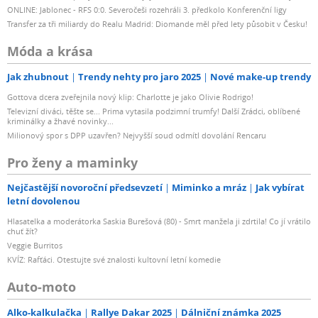
ONLINE: Jablonec - RFS 0:0. Severočeši rozehráli 3. předkolo Konferenční ligy
Transfer za tři miliardy do Realu Madrid: Diomande měl před lety působit v Česku!
Móda a krása
Jak zhubnout
Trendy nehty pro jaro 2025
Nové make-up trendy
Gottova dcera zveřejnila nový klip: Charlotte je jako Olivie Rodrigo!
Televizní diváci, těšte se... Prima vytasila podzimní trumfy! Další Zrádci, oblíbené
kriminálky a žhavé novinky...
Milionový spor s DPP uzavřen? Nejvyšší soud odmítl dovolání Rencaru
Pro ženy a maminky
Nejčastější novoroční předsevzetí
Miminko a mráz
Jak vybírat
letní dovolenou
Hlasatelka a moderátorka Saskia Burešová (80) - Smrt manžela ji zdrtila! Co jí vrátilo
chuť žít?
Veggie Burritos
KVÍZ: Rafťáci. Otestujte své znalosti kultovní letní komedie
Auto-moto
Alko-kalkulačka
Rallye Dakar 2025
Dálniční známka 2025