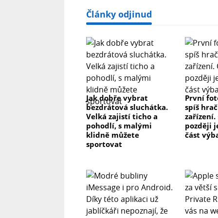
Články odjinud
Jak dobře vybrat
První fo
bezdrátová sluchátka.
spíš hrač
Velká zajistí ticho a
zařízení.
pohodlí, s malými
později j
klidně můžete
část výb
sportovat