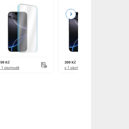
Next
199 Kč
399 Kč
v 1 obchodě
v 1 obchodě