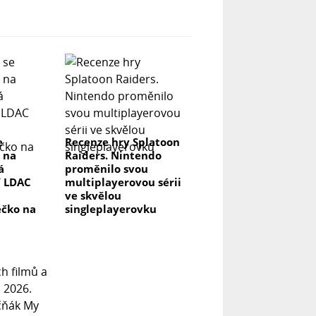
e
Recenze hry Splatoon
 na
Raiders. Nintendo
á
proměnilo svou
í LDAC
multiplayerovou sérii
ve skvělou
ečko na
singleplayerovku