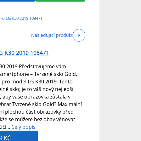
Pro LG K30 2019 108471
Následující produkt
LG K30 2019 108471
K30 2019 Představujeme vám
 smartphone – Tvrzené sklo Gold,
ě pro model LG K30 2019. Tento
jné sklo; je to váš nový nejlepší
o, aby vaše obrazovka zůstala v
vybrat Tvrzené sklo Gold? Maximální
ní plochou část obrazovky před
akže se můžete bez obav věnovat
či...
Celý popis
9 KČ