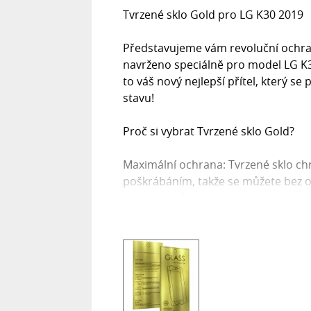
Tvrzené sklo Gold pro LG K30 2019
Představujeme vám revoluční ochran
navrženo speciálně pro model LG K30
to váš nový nejlepší přítel, který se
stavu!
Proč si vybrat Tvrzené sklo Gold?
Maximální ochrana: Tvrzené sklo ch
poškrábáním, takže se můžete bez o
Odolnost vůči poškození: Je vyrobeno
životnost a odolnost vůči jakémukol
Citlivost dotykové obrazovky: Nemění
ovládání bez jakýchkoli překážek.
Vysoká průhlednost: Zajišťuje poho
ostrostí, jako byste žádné sklo neměl
Oleofobní povlak: Mimořádně odoln