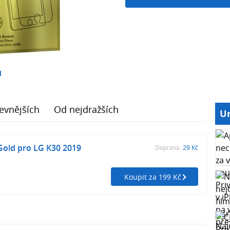
1
evnějších
Od nejdražších
Ur
Gold pro LG K30 2019
Doprava:
29 Kč
Koupit za 199 Kč