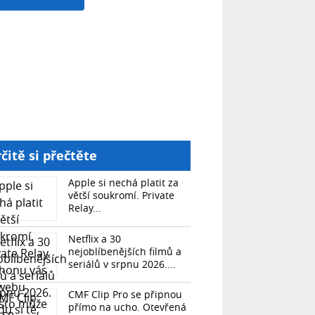
čitě si přečtěte
Apple si nechá platit za
větší soukromí. Private
Relay...
Netflix a 30
nejoblíbenějších filmů a
seriálů v srpnu 2026....
CMF Clip Pro se připnou
přímo na ucho. Otevřená