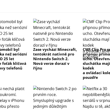
tomobil byl
Zase vychází Minecraft,
CMF Clip Pro s
ka než seriózní
tentokrát nativně pro
připnou přímo
 O 25 let
Nintendo Switch 2.
ucho. Otevřen
e foťák klíčová
Nová verze dorazí v
sluchátka maj
avy telefonů
říjnu
kodek
a ovládací kol
pouzdře