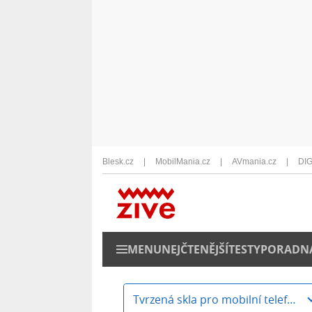
Blesk.cz
MobilMania.cz
AVmania.cz
DIG
MENU
NEJČTENĚJŠÍ
TESTY
PORADN
Tvrzená skla pro mobilní telefony