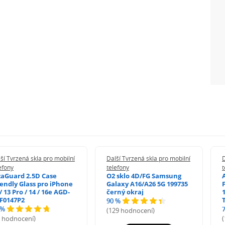
ší Tvrzená skla pro mobilní
Další Tvrzená skla pro mobilní
D
efony
telefony
t
zaGuard 2.5D Case
O2 sklo 4D/FG Samsung
iendly Glass pro iPhone
Galaxy A16/A26 5G 199735
/ 13 Pro / 14 / 16e AGD-
černý okraj
1
F0147P2
90 %
 %
(129 hodnocení)
5 hodnocení)