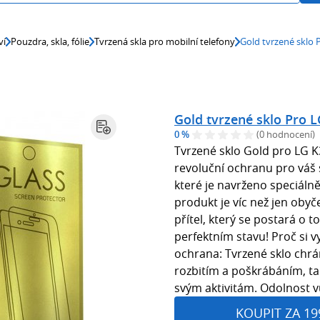
ví
Pouzdra, skla, fólie
Tvrzená skla pro mobilní telefony
Gold tvrzené sklo 
Gold tvrzené sklo Pro 
0 %
(0 hodnocení)
Tvrzené sklo Gold pro LG 
revoluční ochranu pro váš
které je navrženo speciáln
produkt je víc než jen obyče
přítel, který se postará o t
perfektním stavu! Proč si 
ochrana: Tvrzené sklo chrá
rozbitím a poškrábáním, t
svým aktivitám. Odolnost vů
KOUPIT ZA 19