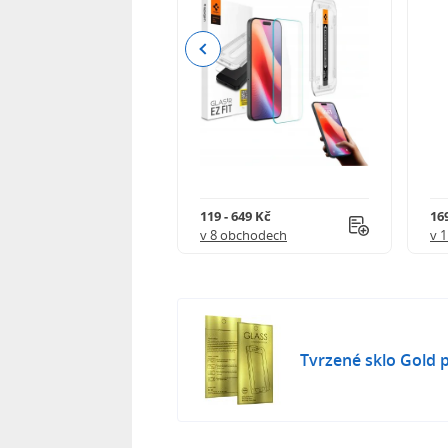
Previous
Kč
119 - 649 Kč
16
 obchodech
v 8 obchodech
v 
Tvrzené sklo Gold 