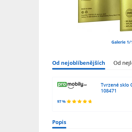
Galerie 1/
Od nejoblíbenějších
Od nejl
Tvrzené sklo 
108471
97 %
Popis