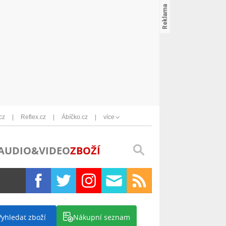
cz
Reflex.cz
Ábíčko.cz
více
AUDIO&VIDEO
ZBOŽÍ
Vyhledat zboží
Nákupní seznam