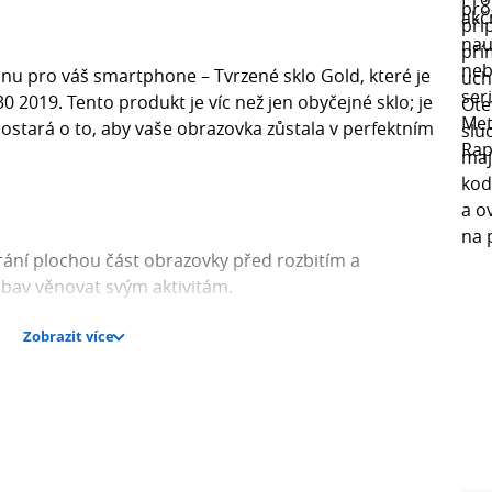
u pro váš smartphone – Tvrzené sklo Gold, které je
 2019. Tento produkt je víc než jen obyčejné sklo; je
 postará o to, aby vaše obrazovka zůstala v perfektním
rání plochou část obrazovky před rozbitím a
bav věnovat svým aktivitám.
 z vysoce kvalitních materiálů, které zajišťují dlouhou
Zobrazit více
i poškození.
 citlivost dotykové obrazovky, takže si užijete plynulé
dlné používání obrazovky s jasnými barvami a
i.
é vůči mastným stopám a otiskům prstů, takže vaše