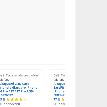
alší Tvrzená skla pro mobilní
Další Tvrzená skla pro mobilní
elefony
telefony
Alzaguard 2.5D Case
Alzaguard 2.5D Glass
Friendly Glass pro iPhone
EasyFit DustFree pro
6 Pro / 17 / 17 Pro AGD-
iPhone 16 Pro / 17 AGD-
TGF263P2
EFD14P3
79 %
77 %
(11 hodnocení)
(11 hodnocení)