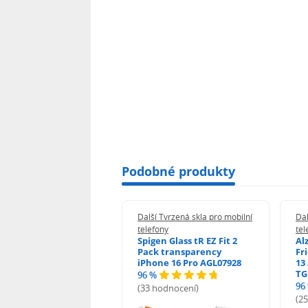
Podobné produkty
 Tvrzená skla pro mobilní
Další Tvrzená skla pro mobilní
Dal
ony
telefony
tel
guard 2.5D Glass
Spigen Glass tR EZ Fit 2
Al
Fit DustFree pro
Pack transparency
Fr
ne 17 Pro Max AGD-
iPhone 16 Pro AGL07928
13 
479BDAP3
TG
96 %
96
(33 hodnocení)
odnocení)
(2