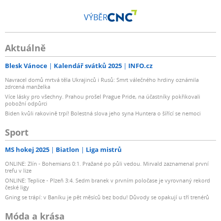
VÝBĚR
Aktuálně
Blesk Vánoce
Kalendář svátků 2025
INFO.cz
Navracel domů mrtvá těla Ukrajinců i Rusů: Smrt válečného hrdiny oznámila
zdrcená manželka
Více lásky pro všechny. Prahou prošel Prague Pride, na účastníky pokřikovali
pobožní odpůrci
Biden kvůli rakovině trpí! Bolestná slova jeho syna Huntera o šířící se nemoci
Sport
MS hokej 2025
Biatlon
Liga mistrů
ONLINE: Zlín - Bohemians 0:1. Pražané po půli vedou. Mirvald zaznamenal první
trefu v lize
ONLINE: Teplice - Plzeň 3:4. Sedm branek v prvním poločase je vyrovnaný rekord
české ligy
Gning se trápí: v Baníku je pět měsíců bez bodu! Důvody se opakují u tří trenérů
Móda a krása