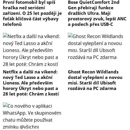
První fotomobil byl spíš
Bose QuietComfort 2nd
hračka než seriózní
Gen přebírají funkce
zařízení. O 25 let později je
dražších Ultra. Mají
foťák klíčová část výbavy
prostorový zvuk, lepší ANC
telefonů
a poslech přes USB-C
Netflix a další na víkend:
Ghost Recon Wildlands
nový Ted Lasso a akční
dostal vylepšení a novou
Lioness. Ale především
misi. Starší díl Ubisoft
horory Úkryt nebo past a
rozdává na PC zdarma
28 let poté: Chrám z kostí