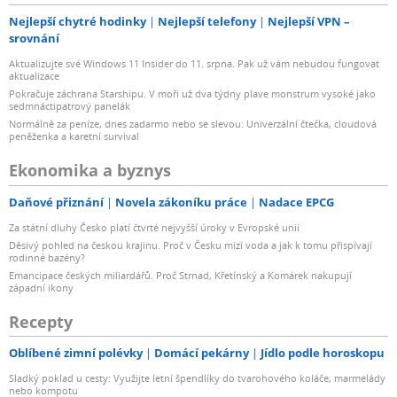
Nejlepší chytré hodinky
Nejlepší telefony
Nejlepší VPN –
srovnání
Aktualizujte své Windows 11 Insider do 11. srpna. Pak už vám nebudou fungovat
aktualizace
Pokračuje záchrana Starshipu. V moři už dva týdny plave monstrum vysoké jako
sedmnáctipatrový panelák
Normálně za peníze, dnes zadarmo nebo se slevou: Univerzální čtečka, cloudová
peněženka a karetní survival
Ekonomika a byznys
Daňové přiznání
Novela zákoníku práce
Nadace EPCG
Za státní dluhy Česko platí čtvrté nejvyšší úroky v Evropské unii
Děsivý pohled na českou krajinu. Proč v Česku mizí voda a jak k tomu přispívají
rodinné bazény?
Emancipace českých miliardářů. Proč Strnad, Křetínský a Komárek nakupují
západní ikony
Recepty
Oblíbené zimní polévky
Domácí pekárny
Jídlo podle horoskopu
Sladký poklad u cesty: Využijte letní špendlíky do tvarohového koláče, marmelády
nebo kompotu