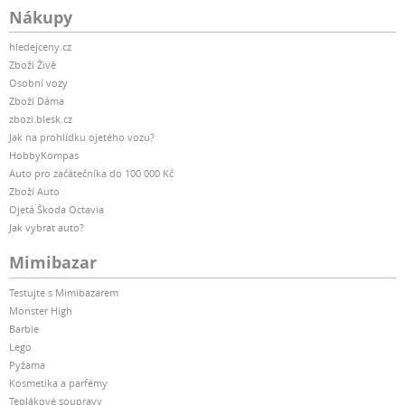
Nákupy
hledejceny.cz
Zboží Živě
Osobní vozy
Zboží Dáma
zbozi.blesk.cz
Jak na prohlídku ojetého vozu?
HobbyKompas
Auto pro začátečníka do 100 000 Kč
Zboží Auto
Ojetá Škoda Octavia
Jak vybrat auto?
Mimibazar
Testujte s Mimibazarem
Monster High
Barbie
Lego
Pyžama
Kosmetika a parfémy
Teplákové soupravy