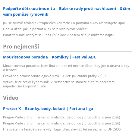
Podpořte dětskou imunitu
Babské rady proti nachlazení
S čím
vším pomůže rýmovník
Jak se zdravě zchladit v tropických vedrech: Co pomáhá a kdy už riskujete úpal
Úpal a úžeh: Jak je poznat a jak se z nich rychle vyléčit
Parazité v nás: Kterým se u nás líbí a kde v našem těle je můžeme najít?
Pro nejmenší
Mourissonova poradna
Komiksy
Festival ABC
Mourrisonova poradna: Jsem líná a nic se mi nechce dělat: Kdy jde o únavu a kdy
o lenost?
Česká společnost ornitologická slaví 100 let: Jak chrání ptáky v ČR?
Vyzkoušejte český kyberpunk. V Netspectre se stanete elitním hackerem
napadajícím korporátní sítě
Video
Prostor X
Branky, body, kokoti
Fortuna liga
Prague Pride vrcholí: Tisíce lidí v ulicích, jde duhový průvod! (8. srpna 2026)
Prague Pride vrcholí: Tisíce lidí v ulicích, jde duhový průvod! (8. srpna 2026)
Hra světel na fasádě slavné vily: Tugendhat slaví 25 let na seznamu UNESCO