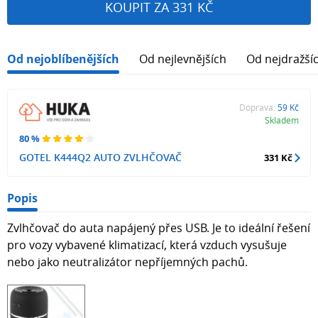
KOUPIT ZA 331 KČ
Od nejoblíbenějších
Od nejlevnějších
Od nejdražší
Doprava:
59 Kč
Skladem
80 %
GOTEL K444Q2 AUTO ZVLHČOVAČ
331 Kč
Popis
Zvlhčovač do auta napájený přes USB. Je to ideální řešení
pro vozy vybavené klimatizací, která vzduch vysušuje
nebo jako neutralizátor nepříjemných pachů.