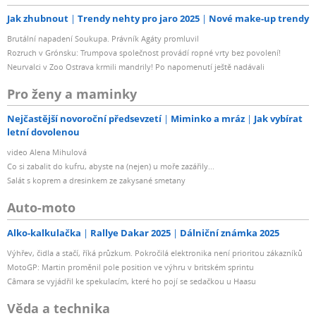
Jak zhubnout
Trendy nehty pro jaro 2025
Nové make-up trendy
Brutální napadení Soukupa. Právník Agáty promluvil
Rozruch v Grónsku: Trumpova společnost provádí ropné vrty bez povolení!
Neurvalci v Zoo Ostrava krmili mandrily! Po napomenutí ještě nadávali
Pro ženy a maminky
Nejčastější novoroční předsevzetí
Miminko a mráz
Jak vybírat
letní dovolenou
video Alena Mihulová
Co si zabalit do kufru, abyste na (nejen) u moře zazářily...
Salát s koprem a dresinkem ze zakysané smetany
Auto-moto
Alko-kalkulačka
Rallye Dakar 2025
Dálniční známka 2025
Výhřev, čidla a stačí, říká průzkum. Pokročilá elektronika není prioritou zákazníků
MotoGP: Martin proměnil pole position ve výhru v britském sprintu
Câmara se vyjádřil ke spekulacím, které ho pojí se sedačkou u Haasu
Věda a technika