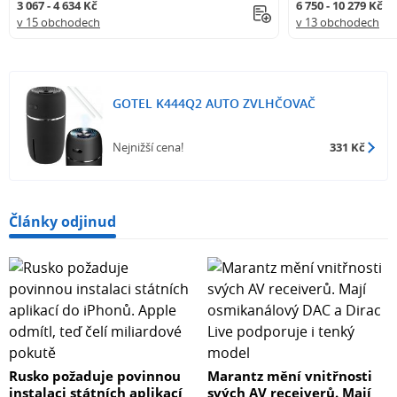
3 067 - 4 634 Kč
6 750 - 10 279 Kč
v 15 obchodech
v 13 obchodech
GOTEL K444Q2 AUTO ZVLHČOVAČ
Nejnižší cena!
331 Kč
Články odjinud
Rusko požaduje povinnou
Marantz mění vnitřnosti
instalaci státních aplikací
svých AV receiverů. Mají