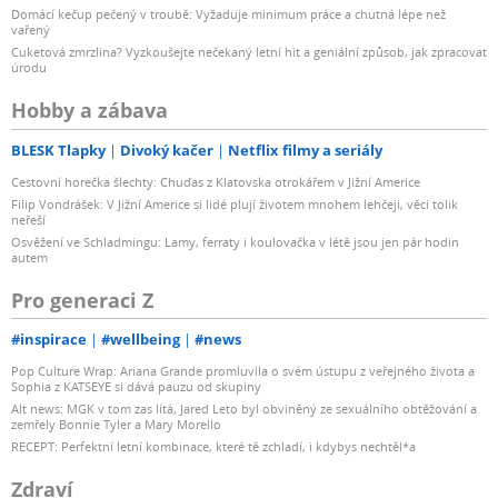
Domácí kečup pečený v troubě: Vyžaduje minimum práce a chutná lépe než
vařený
Cuketová zmrzlina? Vyzkoušejte nečekaný letní hit a geniální způsob, jak zpracovat
úrodu
Hobby a zábava
BLESK Tlapky
Divoký kačer
Netflix filmy a seriály
Cestovní horečka šlechty: Chuďas z Klatovska otrokářem v Jižní Americe
Filip Vondrášek: V Jižní Americe si lidé plují životem mnohem lehčeji, věci tolik
neřeší
Osvěžení ve Schladmingu: Lamy, ferraty i koulovačka v létě jsou jen pár hodin
autem
Pro generaci Z
#inspirace
#wellbeing
#news
Pop Culture Wrap: Ariana Grande promluvila o svém ústupu z veřejného života a
Sophia z KATSEYE si dává pauzu od skupiny
Alt news: MGK v tom zas lítá, Jared Leto byl obviněný ze sexuálního obtěžování a
zemřely Bonnie Tyler a Mary Morello
RECEPT: Perfektní letní kombinace, které tě zchladí, i kdybys nechtěl*a
Zdraví