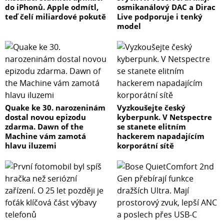
do iPhonů. Apple odmítl,
osmikanálový DAC a Dirac
teď čelí miliardové pokutě
Live podporuje i tenký
model
Quake ke 30. narozeninám
Vyzkoušejte český
dostal novou epizodu
kyberpunk. V Netspectre
zdarma. Dawn of the
se stanete elitním
Machine vám zamotá
hackerem napadajícím
hlavu iluzemi
korporátní sítě