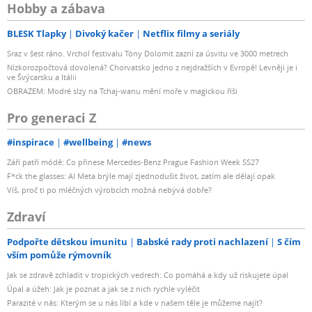
Hobby a zábava
BLESK Tlapky
Divoký kačer
Netflix filmy a seriály
Sraz v šest ráno. Vrchol festivalu Tóny Dolomit zazní za úsvitu ve 3000 metrech
Nízkorozpočtová dovolená? Chorvatsko jedno z nejdražších v Evropě! Levněji je i
ve Švýcarsku a Itálii
OBRAZEM: Modré slzy na Tchaj-wanu mění moře v magickou říši
Pro generaci Z
#inspirace
#wellbeing
#news
Září patří módě: Co přinese Mercedes-Benz Prague Fashion Week SS27
F*ck the glasses: AI Meta brýle mají zjednodušit život, zatím ale dělají opak
Víš, proč ti po mléčných výrobcích možná nebývá dobře?
Zdraví
Podpořte dětskou imunitu
Babské rady proti nachlazení
S čím
vším pomůže rýmovník
Jak se zdravě zchladit v tropických vedrech: Co pomáhá a kdy už riskujete úpal
Úpal a úžeh: Jak je poznat a jak se z nich rychle vyléčit
Parazité v nás: Kterým se u nás líbí a kde v našem těle je můžeme najít?