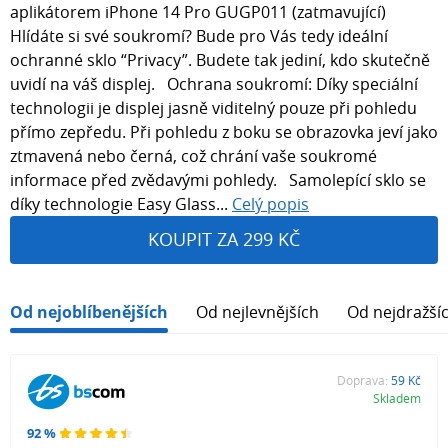
aplikátorem iPhone 14 Pro GUGP011 (zatmavující)
Hlídáte si své soukromí? Bude pro Vás tedy ideální
ochranné sklo “Privacy”. Budete tak jediní, kdo skutečně
uvidí na váš displej. Ochrana soukromí: Díky speciální
technologii je displej jasně viditelný pouze při pohledu
přímo zepředu. Při pohledu z boku se obrazovka jeví jako
ztmavená nebo černá, což chrání vaše soukromé
informace před zvědavými pohledy. Samolepící sklo se
díky technologie Easy Glass...
Celý popis
KOUPIT ZA 299 KČ
Od nejoblíbenějších
Od nejlevnějších
Od nejdražší
Doprava:
59 Kč
Skladem
92 %