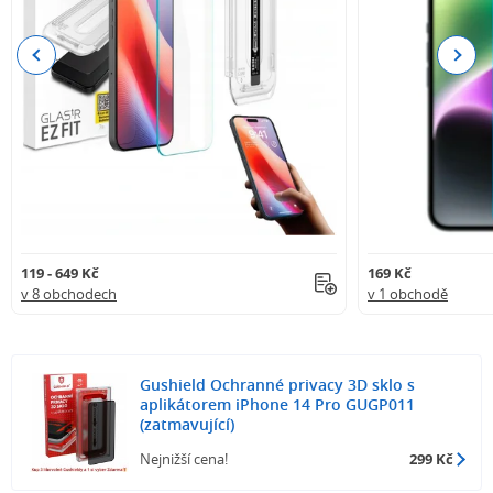
Previous
Next
119 - 649 Kč
169 Kč
v 8 obchodech
v 1 obchodě
Gushield Ochranné privacy 3D sklo s
aplikátorem iPhone 14 Pro GUGP011
(zatmavující)
Nejnižší cena!
299 Kč