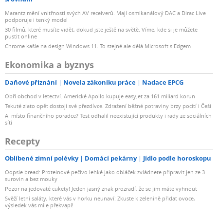
Marantz mění vnitřnosti svých AV receiverů. Mají osmikanálový DAC a Dirac Live
podporuje i tenký model
30 filmů, které musíte vidět, dokud jste ještě na světě. Víme, kde si je můžete
pustit online
Chrome kašle na design Windows 11. To stejné ale dělá Microsoft s Edgem
Ekonomika a byznys
Daňové přiznání
Novela zákoníku práce
Nadace EPCG
Obří obchod v letectví. Americké Apollo kupuje easyJet za 161 miliard korun
Tekuté zlato opět dostojí své přezdívce. Zdražení běžné potraviny brzy pocítí i Češi
AI místo finančního poradce? Test odhalil neexistující produkty i rady ze sociálních
sítí
Recepty
Oblíbené zimní polévky
Domácí pekárny
Jídlo podle horoskopu
Oopsie bread: Proteinové pečivo lehké jako obláček zvládnete připravit jen ze 3
surovin a bez mouky
Pozor na jedovaté cukety! Jeden jasný znak prozradí, že se jim máte vyhnout
Svěží letní saláty, které vás v horku neunaví: Zkuste k zelenině přidat ovoce,
výsledek vás mile překvapí!