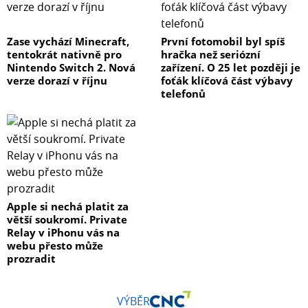
Zase vychází Minecraft,
První fotomobil byl spíš
tentokrát nativně pro
hračka než seriózní
Nintendo Switch 2. Nová
zařízení. O 25 let později je
verze dorazí v říjnu
foťák klíčová část výbavy
telefonů
Apple si nechá platit za
větší soukromí. Private
Relay v iPhonu vás na
webu přesto může
prozradit
VÝBĚR