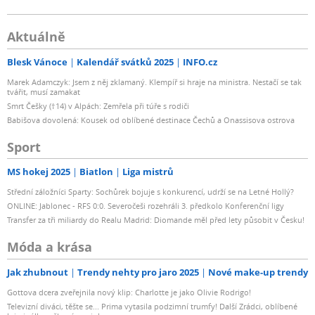
Aktuálně
Blesk Vánoce
Kalendář svátků 2025
INFO.cz
Marek Adamczyk: Jsem z něj zklamaný. Klempíř si hraje na ministra. Nestačí se tak
tvářit, musí zamakat
Smrt Češky (†14) v Alpách: Zemřela při túře s rodiči
Babišova dovolená: Kousek od oblíbené destinace Čechů a Onassisova ostrova
Sport
MS hokej 2025
Biatlon
Liga mistrů
Střední záložníci Sparty: Sochůrek bojuje s konkurencí, udrží se na Letné Hollý?
ONLINE: Jablonec - RFS 0:0. Severočeši rozehráli 3. předkolo Konferenční ligy
Transfer za tři miliardy do Realu Madrid: Diomande měl před lety působit v Česku!
Móda a krása
Jak zhubnout
Trendy nehty pro jaro 2025
Nové make-up trendy
Gottova dcera zveřejnila nový klip: Charlotte je jako Olivie Rodrigo!
Televizní diváci, těšte se... Prima vytasila podzimní trumfy! Další Zrádci, oblíbené