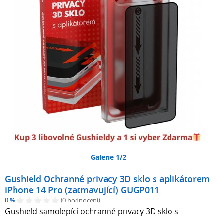
Galerie 1/2
Gushield Ochranné privacy 3D sklo s aplikátorem
iPhone 14 Pro (zatmavující) GUGP011
0 %
(0 hodnocení)
Gushield samolepící ochranné privacy 3D sklo s