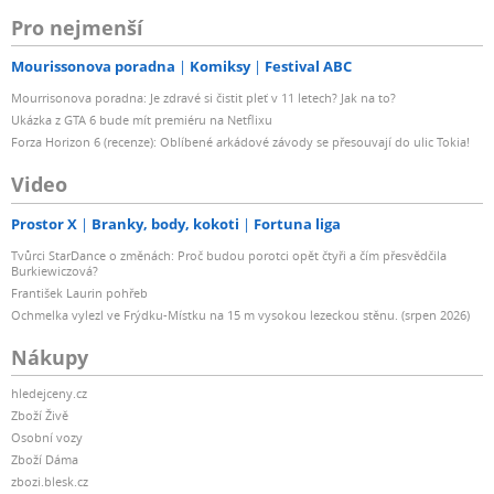
Pro nejmenší
Mourissonova poradna
Komiksy
Festival ABC
Mourrisonova poradna: Je zdravé si čistit pleť v 11 letech? Jak na to?
Ukázka z GTA 6 bude mít premiéru na Netflixu
Forza Horizon 6 (recenze): Oblíbené arkádové závody se přesouvají do ulic Tokia!
Video
Prostor X
Branky, body, kokoti
Fortuna liga
Tvůrci StarDance o změnách: Proč budou porotci opět čtyři a čím přesvědčila
Burkiewiczová?
František Laurin pohřeb
Ochmelka vylezl ve Frýdku-Místku na 15 m vysokou lezeckou stěnu. (srpen 2026)
Nákupy
hledejceny.cz
Zboží Živě
Osobní vozy
Zboží Dáma
zbozi.blesk.cz