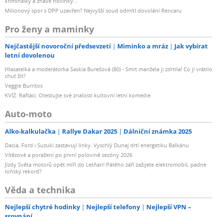
kriminálky a žhavé novinky...
Milionový spor s DPP uzavřen? Nejvyšší soud odmítl dovolání Rencaru
Pro ženy a maminky
Nejčastější novoroční předsevzetí
Miminko a mráz
Jak vybírat
letní dovolenou
Hlasatelka a moderátorka Saskia Burešová (80) - Smrt manžela ji zdrtila! Co jí vrátilo
chuť žít?
Veggie Burritos
KVÍZ: Rafťáci. Otestujte své znalosti kultovní letní komedie
Auto-moto
Alko-kalkulačka
Rallye Dakar 2025
Dálniční známka 2025
Dacia, Ford i Suzuki zastavují linky. Vyschlý Dunaj drtí energetiku Balkánu
Vítězové a poražení po první polovině sezóny 2026
Jízdy Světa motorů opět míří do Letňan! Pátého září zažijete elektromobil, padne
loňský rekord?
Věda a technika
Nejlepší chytré hodinky
Nejlepší telefony
Nejlepší VPN –
srovnání