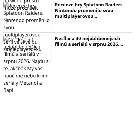
Recenze hry Splatoon Raiders.
zaoblení 3D
Nintendo proměnilo svou
5 vrstev
multiplayerovou...
Podívejte se jak jednoduchá je aplikace.
Netflix a 30 nejoblíbenějších
Obsah balení:
filmů a seriálů v srpnu 2026....
aplikační rámeček + sklo
čisticí hadřík
alkoholový hadřík
samolepka na odstranění prachu
stěrka na bubliny
český návod na nalepení s QR kódem odkazujícím na
video návod
Ochranné 3D sklo s aplikátorem je plně kompatibilní s
většinou ochranných obalů i pouzder.