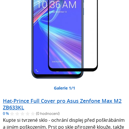
Galerie 1/1
Hat-Prince Full Cover pro Asus Zenfone Max M2
ZB633KL
0 %
(0 hodnocení)
Kupte si tvrzené sklo - ochrání displej před poškrábáním
a jiným poškozením. Prst po skle přirozeně klouže, takže