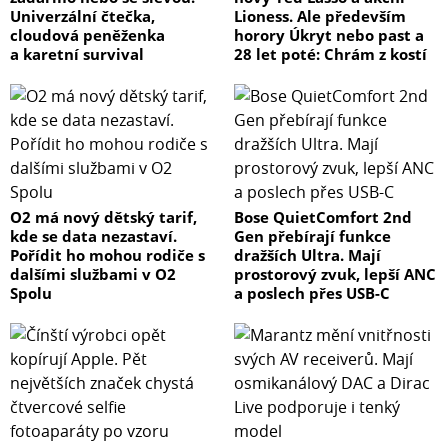
Univerzální čtečka,
Lioness. Ale především
cloudová peněženka
horory Úkryt nebo past a
a karetní survival
28 let poté: Chrám z kostí
O2 má nový dětský tarif,
Bose QuietComfort 2nd
kde se data nezastaví.
Gen přebírají funkce
Pořídit ho mohou rodiče s
dražších Ultra. Mají
dalšími službami v O2
prostorový zvuk, lepší ANC
Spolu
a poslech přes USB-C