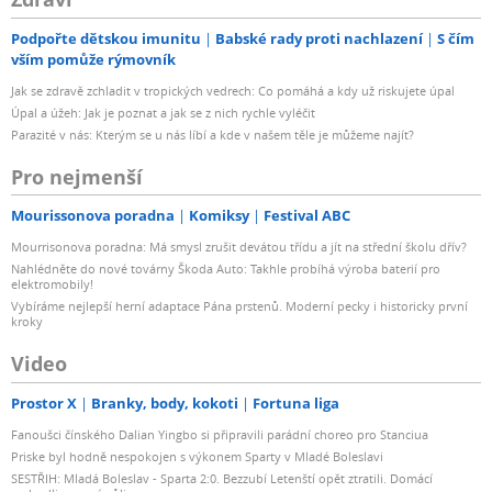
Podpořte dětskou imunitu
Babské rady proti nachlazení
S čím
vším pomůže rýmovník
Jak se zdravě zchladit v tropických vedrech: Co pomáhá a kdy už riskujete úpal
Úpal a úžeh: Jak je poznat a jak se z nich rychle vyléčit
Parazité v nás: Kterým se u nás líbí a kde v našem těle je můžeme najít?
Pro nejmenší
Mourissonova poradna
Komiksy
Festival ABC
Mourrisonova poradna: Má smysl zrušit devátou třídu a jít na střední školu dřív?
Nahlédněte do nové továrny Škoda Auto: Takhle probíhá výroba baterií pro
elektromobily!
Vybíráme nejlepší herní adaptace Pána prstenů. Moderní pecky i historicky první
kroky
Video
Prostor X
Branky, body, kokoti
Fortuna liga
Fanoušci čínského Dalian Yingbo si připravili parádní choreo pro Stanciua
Priske byl hodně nespokojen s výkonem Sparty v Mladé Boleslavi
SESTŘIH: Mladá Boleslav - Sparta 2:0. Bezzubí Letenští opět ztratili. Domácí