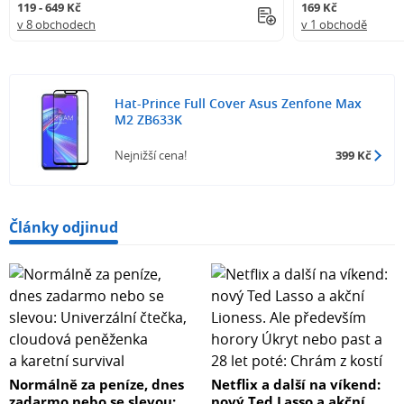
119 - 649 Kč
169 Kč
v 8 obchodech
v 1 obchodě
Hat-Prince Full Cover Asus Zenfone Max
M2 ZB633K
Nejnižší cena!
399 Kč
Články odjinud
Normálně za peníze, dnes
Netflix a další na víkend:
zadarmo nebo se slevou:
nový Ted Lasso a akční