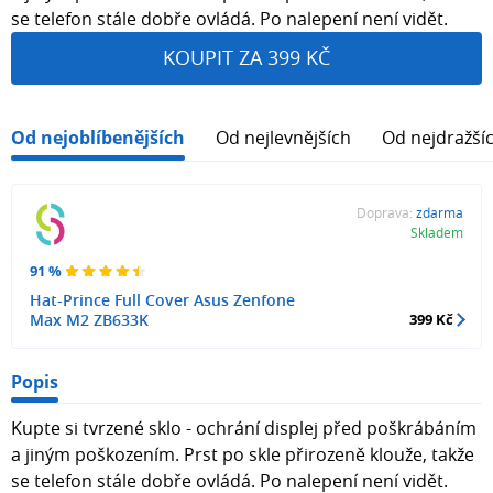
se telefon stále dobře ovládá. Po nalepení není vidět.
KOUPIT ZA 399 KČ
Od nejoblíbenějších
Od nejlevnějších
Od nejdražší
Doprava:
zdarma
Skladem
91 %
Hat-Prince Full Cover Asus Zenfone
Max M2 ZB633K
399 Kč
Popis
Kupte si tvrzené sklo - ochrání displej před poškrábáním
a jiným poškozením. Prst po skle přirozeně klouže, takže
se telefon stále dobře ovládá. Po nalepení není vidět.