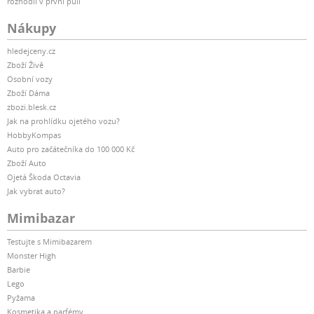
rozhodli v první půli
Nákupy
hledejceny.cz
Zboží Živě
Osobní vozy
Zboží Dáma
zbozi.blesk.cz
Jak na prohlídku ojetého vozu?
HobbyKompas
Auto pro začátečníka do 100 000 Kč
Zboží Auto
Ojetá Škoda Octavia
Jak vybrat auto?
Mimibazar
Testujte s Mimibazarem
Monster High
Barbie
Lego
Pyžama
Kosmetika a parfémy