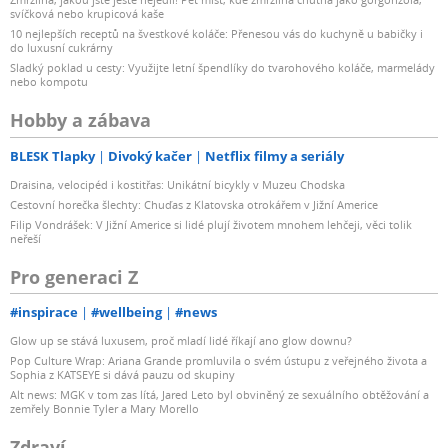
svíčková nebo krupicová kaše
10 nejlepších receptů na švestkové koláče: Přenesou vás do kuchyně u babičky i
do luxusní cukrárny
Sladký poklad u cesty: Využijte letní špendlíky do tvarohového koláče, marmelády
nebo kompotu
Hobby a zábava
BLESK Tlapky
Divoký kačer
Netflix filmy a seriály
Draisina, velocipéd i kostitřas: Unikátní bicykly v Muzeu Chodska
Cestovní horečka šlechty: Chuďas z Klatovska otrokářem v Jižní Americe
Filip Vondrášek: V Jižní Americe si lidé plují životem mnohem lehčeji, věci tolik
neřeší
Pro generaci Z
#inspirace
#wellbeing
#news
Glow up se stává luxusem, proč mladí lidé říkají ano glow downu?
Pop Culture Wrap: Ariana Grande promluvila o svém ústupu z veřejného života a
Sophia z KATSEYE si dává pauzu od skupiny
Alt news: MGK v tom zas lítá, Jared Leto byl obviněný ze sexuálního obtěžování a
zemřely Bonnie Tyler a Mary Morello
Zdraví