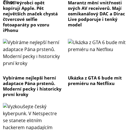
Čínští výrobci opět
Marantz mění vnitřnosti
kopírují Apple. Pět
svých AV receiverů. Mají
největších značek chystá
osmikanálový DAC a Dirac
čtvercové selfie
Live podporuje i tenký
fotoaparáty po vzoru
model
iPhonu
Vybíráme nejlepší herní
Ukázka z GTA 6 bude mít
adaptace Pána prstenů.
premiéru na Netflixu
Moderní pecky i historicky
první kroky