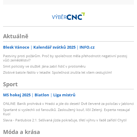
VÝBĚR
Aktuálně
Blesk Vánoce
Kalendář svátků 2025
INFO.cz
Pastviny proti požárům. Proč by společnost měla přehodnotit negativní postoj
vůči zemědělství?
Smrt policisty ve službě: Jána zabil řidič v protisměru
Zlobivé batole řádilo v letadle: Společnost zrušila let všem cestujícím!
Sport
MS hokej 2025
Biatlon
Liga mistrů
ONLINE: Baník prohrává v Hradci a jde do deseti! Dvě červené za poločas v Jablonci
Sparťané si vyslechli od fanoušků. Zasloužený kouř, líčil Zelený. Experta nezaujal
Kuol
Slavia - Pardubice 2:1. Sešívaná jízda pokračuje, třetí výhru v řadě zařídil Chytil
Móda a krása