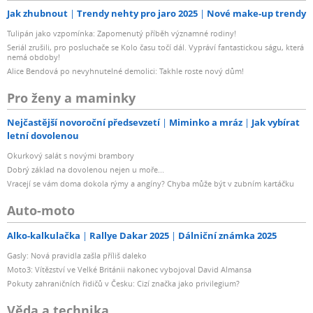
Jak zhubnout
Trendy nehty pro jaro 2025
Nové make-up trendy
Tulipán jako vzpomínka: Zapomenutý příběh významné rodiny!
Seriál zrušili, pro posluchače se Kolo času točí dál. Vypráví fantastickou ságu, která
nemá obdoby!
Alice Bendová po nevyhnutelné demolici: Takhle roste nový dům!
Pro ženy a maminky
Nejčastější novoroční předsevzetí
Miminko a mráz
Jak vybírat
letní dovolenou
Okurkový salát s novými brambory
Dobrý základ na dovolenou nejen u moře...
Vracejí se vám doma dokola rýmy a angíny? Chyba může být v zubním kartáčku
Auto-moto
Alko-kalkulačka
Rallye Dakar 2025
Dálniční známka 2025
Gasly: Nová pravidla zašla příliš daleko
Moto3: Vítězství ve Velké Británii nakonec vybojoval David Almansa
Pokuty zahraničních řidičů v Česku: Cizí značka jako privilegium?
Věda a technika