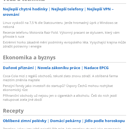
Nejlepší chytré hodinky
Nejlepší telefony
Nejlepší VPN –
srovnání
Linux vyskočil na 7,5 % dle Statcounteru. Jenže hromadný úprk z Windows se
nekoná
Recenze telefonu Motorola Razr Fold. Výkonný pracant se stylusem, který vám
přiroste k ruce
Extrémní horko zásadně mění podmínky evropského léta. Vysychající krajina může
zdražit potraviny i energie
Ekonomika a byznys
Daňové přiznání
Novela zákoníku práce
Nadace EPCG
Coca-Cola mizí z regálů obchodů, tekuté zlato znovu zdraží. A oblíbená farma
mezitím změnila majitele
Penzijní fondy jako investoři do startupů? Úspory Čechů mohou rozhýbat
ekonomický růst
Příhraniční obchody už nejsou jen o cigaretách a alkoholu. Češi do nich jezdí
nakupovat zcela jiné zboží
Recepty
Oblíbené zimní polévky
Domácí pekárny
Jídlo podle horoskopu
Zmrzlina, jakou jste ještě nejedli! Pět míst, kde zmrzlina chutná jako gorgonzola,