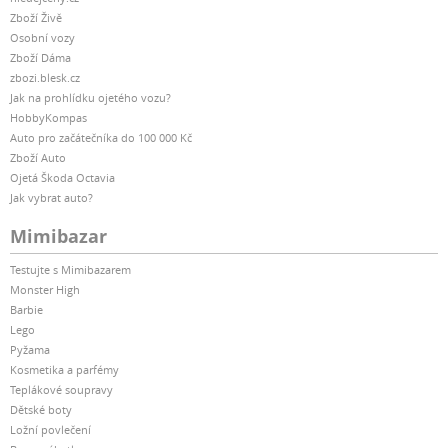
Zboží Živě
Osobní vozy
Zboží Dáma
zbozi.blesk.cz
Jak na prohlídku ojetého vozu?
HobbyKompas
Auto pro začátečníka do 100 000 Kč
Zboží Auto
Ojetá Škoda Octavia
Jak vybrat auto?
Mimibazar
Testujte s Mimibazarem
Monster High
Barbie
Lego
Pyžama
Kosmetika a parfémy
Teplákové soupravy
Dětské boty
Ložní povlečení