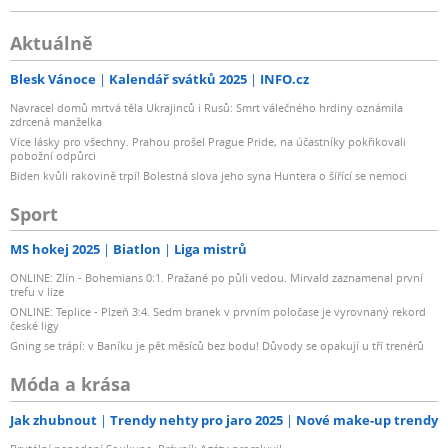
Aktuálně
Blesk Vánoce
Kalendář svátků 2025
INFO.cz
Navracel domů mrtvá těla Ukrajinců i Rusů: Smrt válečného hrdiny oznámila
zdrcená manželka
Více lásky pro všechny. Prahou prošel Prague Pride, na účastníky pokřikovali
pobožní odpůrci
Biden kvůli rakovině trpí! Bolestná slova jeho syna Huntera o šířící se nemoci
Sport
MS hokej 2025
Biatlon
Liga mistrů
ONLINE: Zlín - Bohemians 0:1. Pražané po půli vedou. Mirvald zaznamenal první
trefu v lize
ONLINE: Teplice - Plzeň 3:4. Sedm branek v prvním poločase je vyrovnaný rekord
české ligy
Gning se trápí: v Baníku je pět měsíců bez bodu! Důvody se opakují u tří trenérů
Móda a krása
Jak zhubnout
Trendy nehty pro jaro 2025
Nové make-up trendy