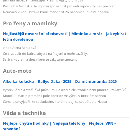
Brutální napadení Soukupa. Právník Agáty promluvil
Rozruch v Grónsku: Trumpova společnost provádí ropné vrty bez povolení!
Neurvalci v Zoo Ostrava krmili mandrily! Po napomenutí ještě nadávali
Pro ženy a maminky
Nejčastější novoroční předsevzetí
Miminko a mráz
Jak vybírat
letní dovolenou
video Alena Mihulová
Co si zabalit do kufru, abyste na (nejen) u moře zazářily...
Salát s koprem a dresinkem ze zakysané smetany
Auto-moto
Alko-kalkulačka
Rallye Dakar 2025
Dálniční známka 2025
Výhřev, čidla a stačí, říká průzkum. Pokročilá elektronika není prioritou zákazníků
MotoGP: Martin proměnil pole position ve výhru v britském sprintu
Câmara se vyjádřil ke spekulacím, které ho pojí se sedačkou u Haasu
Věda a technika
Nejlepší chytré hodinky
Nejlepší telefony
Nejlepší VPN –
srovnání