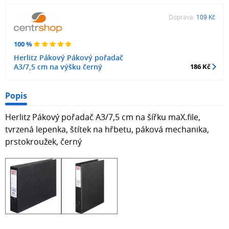
Doprava:
109 Kč
100 %
Herlitz Pákový Pákový pořadač
A3/7,5 cm na výšku černý
186 Kč
Popis
Herlitz Pákový pořadač A3/7,5 cm na šířku maX.file,
tvrzená lepenka, štítek na hřbetu, páková mechanika,
prstokroužek, černý