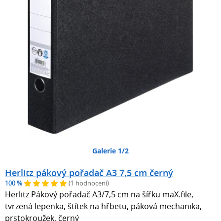
Galerie 1/2
Herlitz pákový pořadač A3 7,5 cm černý
100 %
(1 hodnocení)
Herlitz Pákový pořadač A3/7,5 cm na šířku maX.file,
tvrzená lepenka, štítek na hřbetu, páková mechanika,
prstokroužek, černý