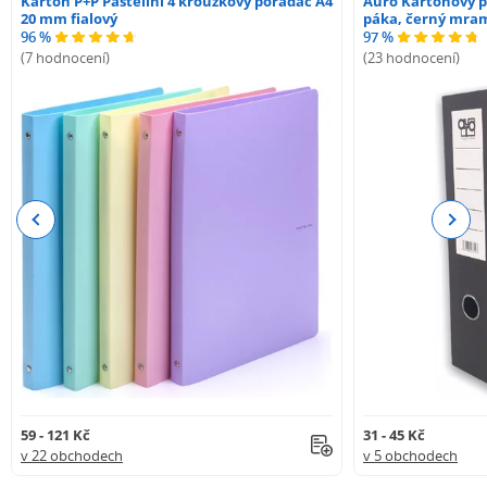
Karton P+P Pastelini 4 kroužkový pořadač A4
Auro Kartonový p
20 mm fialový
páka, černý mra
96 %
97 %
(7 hodnocení)
(23 hodnocení)
Previous
Next
59 - 121 Kč
31 - 45 Kč
v 22 obchodech
v 5 obchodech