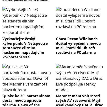
Vyzkoušejte český
Ghost Recon Wildlands
kyberpunk. V Netspectre
dostal vylepšení a novou
se stanete elitním
misi. Starší díl Ubisoft
hackerem napadajícím
rozdává na PC zdarma
korporátní sítě
Quake ke 30. narozeninám
Marantz mění vnitřnosti
dostal novou epizodu
svých AV receiverů. Mají
zdarma. Dawn of the
osmikanálový DAC a Dirac