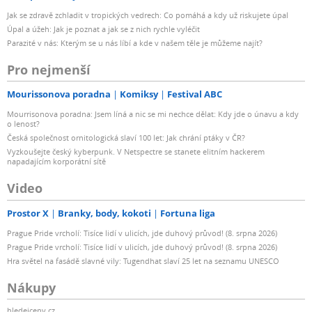
Jak se zdravě zchladit v tropických vedrech: Co pomáhá a kdy už riskujete úpal
Úpal a úžeh: Jak je poznat a jak se z nich rychle vyléčit
Parazité v nás: Kterým se u nás líbí a kde v našem těle je můžeme najít?
Pro nejmenší
Mourissonova poradna
Komiksy
Festival ABC
Mourrisonova poradna: Jsem líná a nic se mi nechce dělat: Kdy jde o únavu a kdy
o lenost?
Česká společnost ornitologická slaví 100 let: Jak chrání ptáky v ČR?
Vyzkoušejte český kyberpunk. V Netspectre se stanete elitním hackerem
napadajícím korporátní sítě
Video
Prostor X
Branky, body, kokoti
Fortuna liga
Prague Pride vrcholí: Tisíce lidí v ulicích, jde duhový průvod! (8. srpna 2026)
Prague Pride vrcholí: Tisíce lidí v ulicích, jde duhový průvod! (8. srpna 2026)
Hra světel na fasádě slavné vily: Tugendhat slaví 25 let na seznamu UNESCO
Nákupy
hledejceny.cz