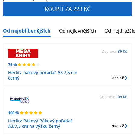
KOUPIT ZA 223 KČ
Od nejoblíbenějších
Od nejlevnějších
Od nejdražší
Doprava:
89 Kč
76 %
Herlitz pákový pořadač A3 7,5 cm
černý
223 Kč
Doprava:
109 Kč
100 %
Herlitz Pákový Pákový pořadač
A3/7,5 cm na výšku černý
186 Kč