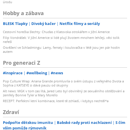
úrodu
Hobby a zábava
BLESK Tlapky
Divoký kačer
Netflix filmy a seriály
Cestovní horečka šlechty: Chuďas z Klatovska otrokářem v Jižní Americe
Filip Vondrášek: V Jižní Americe si lidé plují životem mnohem lehčeji, věci tolik
neřeší
Osvěžení ve Schladmingu: Lamy, ferraty i koulovačka v létě jsou jen pár hodin
autem
Pro generaci Z
#inspirace
#wellbeing
#news
Pop Culture Wrap: Ariana Grande promluvila o svém ústupu z veřejného života a
Sophia z KATSEYE si dává pauzu od skupiny
Alt news: MGK v tom zas lítá, Jared Leto byl obviněný ze sexuálního obtěžování a
zemřely Bonnie Tyler a Mary Morello
RECEPT: Perfektní letní kombinace, které tě zchladí, i kdybys nechtěl*a
Zdraví
Podpořte dětskou imunitu
Babské rady proti nachlazení
S čím
vším pomůže rýmovník