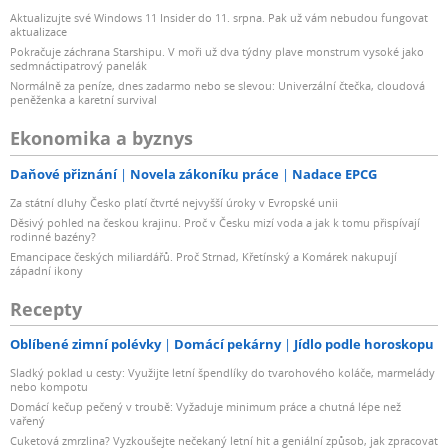
Aktualizujte své Windows 11 Insider do 11. srpna. Pak už vám nebudou fungovat
aktualizace
Pokračuje záchrana Starshipu. V moři už dva týdny plave monstrum vysoké jako
sedmnáctipatrový panelák
Normálně za peníze, dnes zadarmo nebo se slevou: Univerzální čtečka, cloudová
peněženka a karetní survival
Ekonomika a byznys
Daňové přiznání
Novela zákoníku práce
Nadace EPCG
Za státní dluhy Česko platí čtvrté nejvyšší úroky v Evropské unii
Děsivý pohled na českou krajinu. Proč v Česku mizí voda a jak k tomu přispívají
rodinné bazény?
Emancipace českých miliardářů. Proč Strnad, Křetínský a Komárek nakupují
západní ikony
Recepty
Oblíbené zimní polévky
Domácí pekárny
Jídlo podle horoskopu
Sladký poklad u cesty: Využijte letní špendlíky do tvarohového koláče, marmelády
nebo kompotu
Domácí kečup pečený v troubě: Vyžaduje minimum práce a chutná lépe než
vařený
Cuketová zmrzlina? Vyzkoušejte nečekaný letní hit a geniální způsob, jak zpracovat