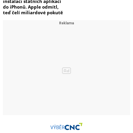
instalaci státních aplikací
do iPhonů. Apple odmítl,
teď čelí miliardové pokutě
VÝBĚR