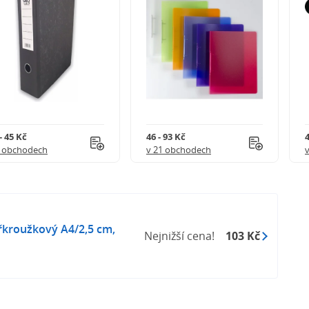
- 45 Kč
46 - 93 Kč
4
5 obchodech
v 21 obchodech
yřkroužkový A4/2,5 cm,
Nejnižší cena!
103 Kč