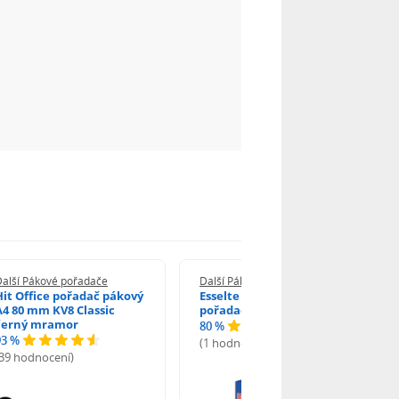
Další Pákové pořadače
Další Pákové pořadače
Hit Office pořadač pákový
Esselte Economy pákový
A4 80 mm KV8 Classic
pořadač A4 7,5 cm modrý
černý mramor
80 %
93 %
(1 hodnocení)
(39 hodnocení)