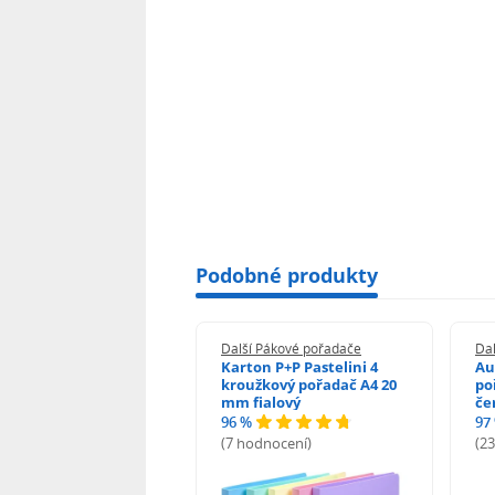
Podobné produkty
í Pákové pořadače
Další Pákové pořadače
Da
on P+P Pastelini
Karton P+P Pastelini 4
Au
žkový pořadač 2
kroužkový pořadač A4 20
po
žky A4 2 cm fialová
mm fialový
če
96 %
97
odnocení)
(7 hodnocení)
(2