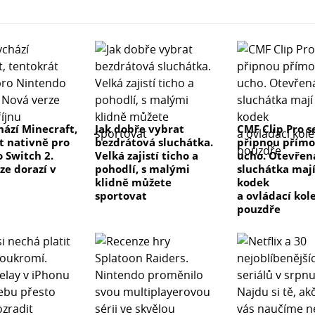
hází Minecraft,
Jak dobře vybrat
CMF Clip Pro s
t nativně pro
bezdrátová sluchátka.
připnou přímo
 Switch 2.
Velká zajistí ticho a
ucho. Otevřen
ze dorazí v
pohodlí, s malými
sluchátka maj
klidně můžete
kodek
sportovat
a ovládací kol
pouzdře