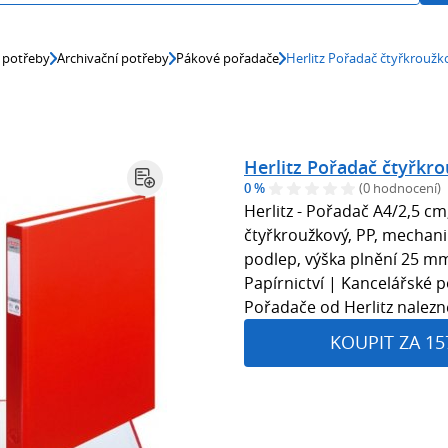
 potřeby
Archivační potřeby
Pákové pořadače
Herlitz Pořadač čtyřkroužk
Herlitz Pořadač čtyřkr
0 %
(0 hodnocení)
Herlitz - Pořadač A4/2,5 cm
čtyřkroužkový, PP, mechanika
podlep, výška plnění 25 mm 
Papírnictví | Kancelářské p
Pořadače od Herlitz nalez
KOUPIT ZA 15