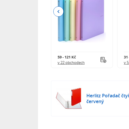
Previous
111 Kč
59 - 121 Kč
31 
 obchodech
v 22 obchodech
v 
Herlitz Pořadač čt
červený