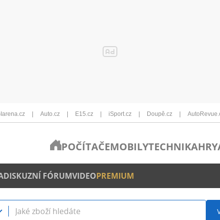
Iarena.cz
Auto.cz
E15.cz
iSport.cz
Doupě.cz
AutoRevue.
POČÍTAČE
MOBILY
TECHNIKA
HRY
A
DISKUZNÍ FÓRUM
VIDEO
PREMIUM