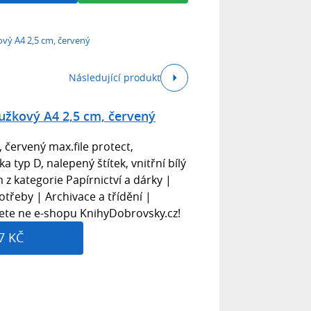
ový A4 2,5 cm, červený
Následující produkt
oužkový A4 2,5 cm, červený
, červený max.file protect,
 typ D, nalepený štítek, vnitřní bílý
z kategorie Papírnictví a dárky |
otřeby | Archivace a třídění |
nete ne e-shopu KnihyDobrovsky.cz!
7 KČ