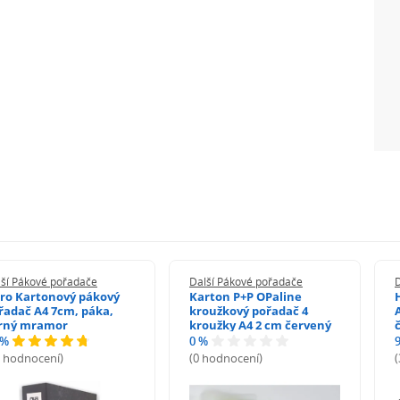
lší Pákové pořadače
Další Pákové pořadače
ro Kartonový pákový
Karton P+P OPaline
řadač A4 7cm, páka,
kroužkový pořadač 4
rný mramor
kroužky A4 2 cm červený
 %
0 %
3 hodnocení)
(0 hodnocení)