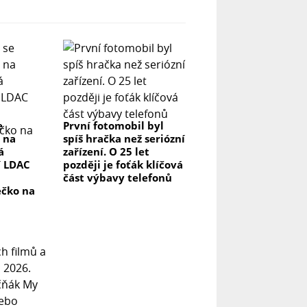
e
První fotomobil byl
 na
spíš hračka než seriózní
á
zařízení. O 25 let
í LDAC
později je foťák klíčová
část výbavy telefonů
ečko na