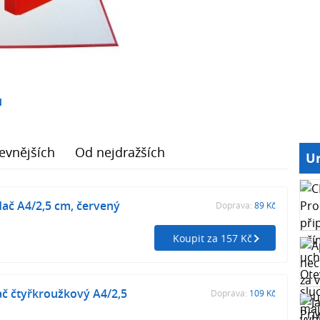
1
evnějších
Od nejdražších
Ur
adač A4/2,5 cm, červený
Doprava:
89 Kč
Koupit za 157 Kč
ač čtyřkroužkový A4/2,5
Doprava:
109 Kč