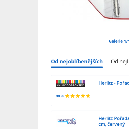
Galerie 1/
Od nejoblíbenějších
Od nejl
Herlitz - Poř
98 %
Herlitz Pořad
cm, červený