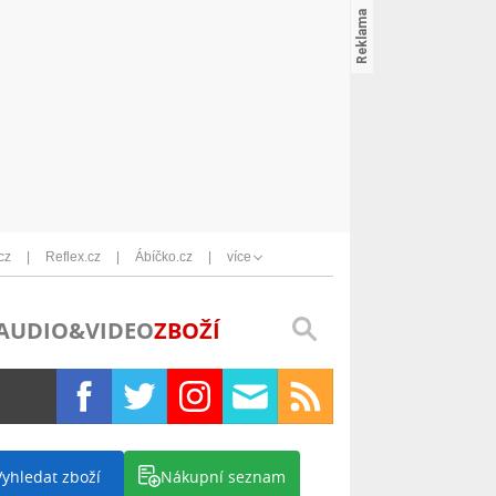
cz
Reflex.cz
Ábíčko.cz
více
AUDIO&VIDEO
ZBOŽÍ
Vyhledat zboží
Nákupní seznam