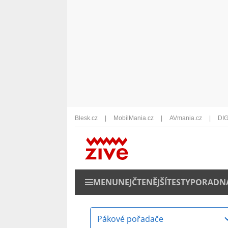
Blesk.cz
MobilMania.cz
AVmania.cz
DIG
MENU
NEJČTENĚJŠÍ
TESTY
PORADN
Pákové pořadače