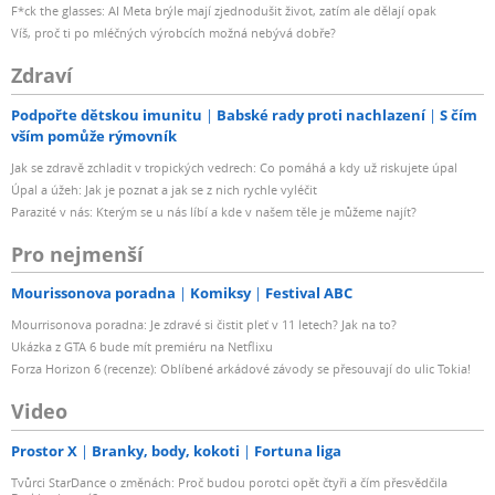
F*ck the glasses: AI Meta brýle mají zjednodušit život, zatím ale dělají opak
Víš, proč ti po mléčných výrobcích možná nebývá dobře?
Zdraví
Podpořte dětskou imunitu
Babské rady proti nachlazení
S čím
vším pomůže rýmovník
Jak se zdravě zchladit v tropických vedrech: Co pomáhá a kdy už riskujete úpal
Úpal a úžeh: Jak je poznat a jak se z nich rychle vyléčit
Parazité v nás: Kterým se u nás líbí a kde v našem těle je můžeme najít?
Pro nejmenší
Mourissonova poradna
Komiksy
Festival ABC
Mourrisonova poradna: Je zdravé si čistit pleť v 11 letech? Jak na to?
Ukázka z GTA 6 bude mít premiéru na Netflixu
Forza Horizon 6 (recenze): Oblíbené arkádové závody se přesouvají do ulic Tokia!
Video
Prostor X
Branky, body, kokoti
Fortuna liga
Tvůrci StarDance o změnách: Proč budou porotci opět čtyři a čím přesvědčila