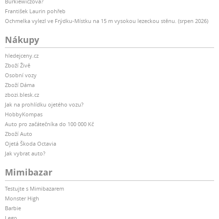
Burkiewiczová?
František Laurin pohřeb
Ochmelka vylezl ve Frýdku-Místku na 15 m vysokou lezeckou stěnu. (srpen 2026)
Nákupy
hledejceny.cz
Zboží Živě
Osobní vozy
Zboží Dáma
zbozi.blesk.cz
Jak na prohlídku ojetého vozu?
HobbyKompas
Auto pro začátečníka do 100 000 Kč
Zboží Auto
Ojetá Škoda Octavia
Jak vybrat auto?
Mimibazar
Testujte s Mimibazarem
Monster High
Barbie
Lego