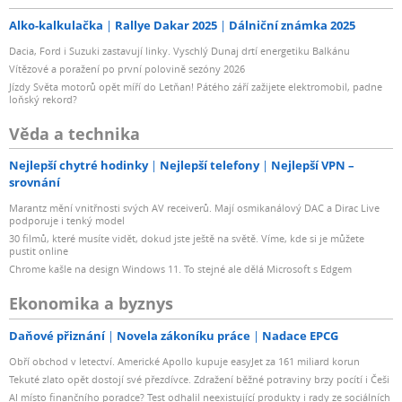
Alko-kalkulačka
Rallye Dakar 2025
Dálniční známka 2025
Dacia, Ford i Suzuki zastavují linky. Vyschlý Dunaj drtí energetiku Balkánu
Vítězové a poražení po první polovině sezóny 2026
Jízdy Světa motorů opět míří do Letňan! Pátého září zažijete elektromobil, padne
loňský rekord?
Věda a technika
Nejlepší chytré hodinky
Nejlepší telefony
Nejlepší VPN –
srovnání
Marantz mění vnitřnosti svých AV receiverů. Mají osmikanálový DAC a Dirac Live
podporuje i tenký model
30 filmů, které musíte vidět, dokud jste ještě na světě. Víme, kde si je můžete
pustit online
Chrome kašle na design Windows 11. To stejné ale dělá Microsoft s Edgem
Ekonomika a byznys
Daňové přiznání
Novela zákoníku práce
Nadace EPCG
Obří obchod v letectví. Americké Apollo kupuje easyJet za 161 miliard korun
Tekuté zlato opět dostojí své přezdívce. Zdražení běžné potraviny brzy pocítí i Češi
AI místo finančního poradce? Test odhalil neexistující produkty i rady ze sociálních