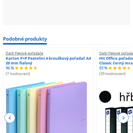
Podobné produkty
Další Pákové pořadače
Další Pákové pořad
Karton P+P Pastelini 4 kroužkový pořadač A4
Hit Office pořad
20 mm fialový
Classic černý mr
96 %
93 %
(7 hodnocení)
(39 hodnocení)
Previous
Next