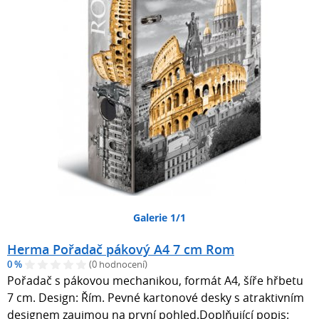
Galerie 1/1
Herma Pořadač pákový A4 7 cm Rom
0 %
(0 hodnocení)
Pořadač s pákovou mechanikou, formát A4, šíře hřbetu
7 cm. Design: Řím. Pevné kartonové desky s atraktivním
designem zaujmou na první pohled.Doplňující popis: