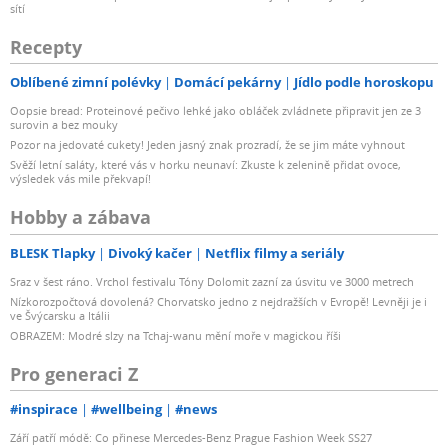
sítí
Recepty
Oblíbené zimní polévky
Domácí pekárny
Jídlo podle horoskopu
Oopsie bread: Proteinové pečivo lehké jako obláček zvládnete připravit jen ze 3
surovin a bez mouky
Pozor na jedovaté cukety! Jeden jasný znak prozradí, že se jim máte vyhnout
Svěží letní saláty, které vás v horku neunaví: Zkuste k zelenině přidat ovoce,
výsledek vás mile překvapí!
Hobby a zábava
BLESK Tlapky
Divoký kačer
Netflix filmy a seriály
Sraz v šest ráno. Vrchol festivalu Tóny Dolomit zazní za úsvitu ve 3000 metrech
Nízkorozpočtová dovolená? Chorvatsko jedno z nejdražších v Evropě! Levněji je i
ve Švýcarsku a Itálii
OBRAZEM: Modré slzy na Tchaj-wanu mění moře v magickou říši
Pro generaci Z
#inspirace
#wellbeing
#news
Září patří módě: Co přinese Mercedes-Benz Prague Fashion Week SS27