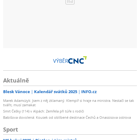
VÝBĚR
Aktuálně
Blesk Vánoce
Kalendář svátků 2025
INFO.cz
Marek Adamczyk: Jsem z něj zklamaný. Klempíř si hraje na ministra. Nestačí se tak
tvářit, musí zamakat
Smrt Češky (†14) v Alpách: Zemřela při túře s rodiči
Babišova dovolená: Kousek od oblíbené destinace Čechů a Onassisova ostrova
Sport