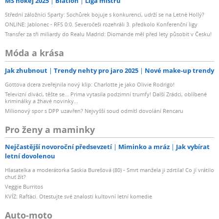
MS hokej 2025
Biatlon
Liga mistrů
Střední záložníci Sparty: Sochůrek bojuje s konkurencí, udrží se na Letné Hollý?
ONLINE: Jablonec - RFS 0:0. Severočeši rozehráli 3. předkolo Konferenční ligy
Transfer za tři miliardy do Realu Madrid: Diomande měl před lety působit v Česku!
Móda a krása
Jak zhubnout
Trendy nehty pro jaro 2025
Nové make-up trendy
Gottova dcera zveřejnila nový klip: Charlotte je jako Olivie Rodrigo!
Televizní diváci, těšte se... Prima vytasila podzimní trumfy! Další Zrádci, oblíbené
kriminálky a žhavé novinky...
Milionový spor s DPP uzavřen? Nejvyšší soud odmítl dovolání Rencaru
Pro ženy a maminky
Nejčastější novoroční předsevzetí
Miminko a mráz
Jak vybírat
letní dovolenou
Hlasatelka a moderátorka Saskia Burešová (80) - Smrt manžela ji zdrtila! Co jí vrátilo
chuť žít?
Veggie Burritos
KVÍZ: Rafťáci. Otestujte své znalosti kultovní letní komedie
Auto-moto