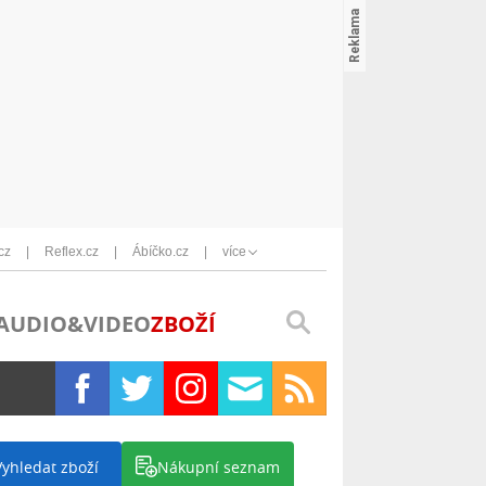
cz
Reflex.cz
Ábíčko.cz
více
AUDIO&VIDEO
ZBOŽÍ
Vyhledat zboží
Nákupní seznam