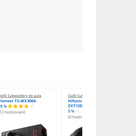
alší Subwoofery do auta
Další Subwoofery do auta
Pioneer TS-WX300A
Hifonics Extreme
ZXT12D2
78 %
0 %
(12 hodnocení)
(0 hodnocení)