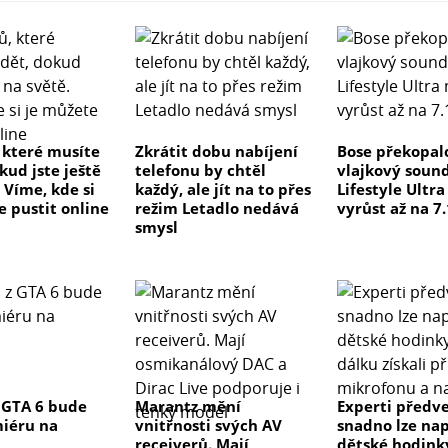
, které musíte
Zkrátit dobu nabíjení
Bose překopal
kud jste ještě
telefonu by chtěl
vlajkový soun
 Víme, kde si
každý, ale jít na to přes
Lifestyle Ultr
e pustit online
režim Letadlo nedává
vyrůst až na 7.
smysl
 GTA 6 bude
Marantz mění
Experti předve
iéru na
vnitřnosti svých AV
snadno lze na
receiverů. Mají
dětské hodink