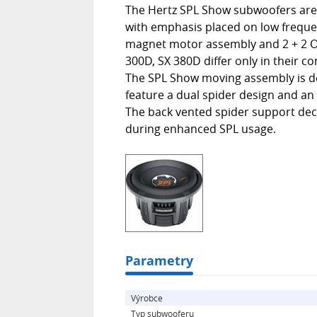
The Hertz SPL Show subwoofers are 
with emphasis placed on low freque
magnet motor assembly and 2 + 2 Oh
300D, SX 380D differ only in their 
The SPL Show moving assembly is de
feature a dual spider design and an
The back vented spider support dec
during enhanced SPL usage.
Parametry
Výrobce
Typ subwooferu