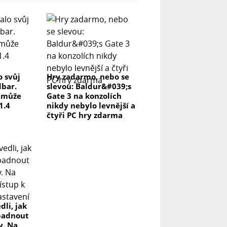
o svůj
Hry zadarmo, nebo se
dbar.
slevou: Baldur&#039;s
a může
Gate 3 na konzolích
1.4
nikdy nebylo levnější a
čtyři PC hry zdarma
dli, jak
padnout
y. Na