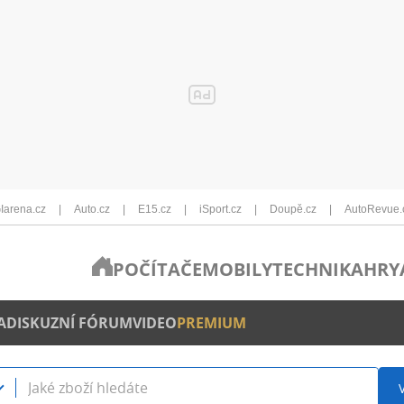
Iarena.cz
Auto.cz
E15.cz
iSport.cz
Doupě.cz
AutoRevue.
POČÍTAČE
MOBILY
TECHNIKA
HRY
A
DISKUZNÍ FÓRUM
VIDEO
PREMIUM