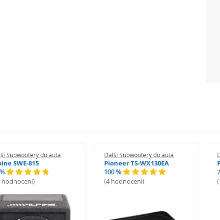
ší Subwoofery do auta
Další Subwoofery do auta
D
pine SWE-815
Pioneer TS-WX130EA
 %
100 %
2 hodnocení)
(4 hodnocení)