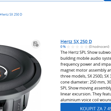
Hertz SX 250 D
Hertz SX 250 D
0 %
(0 hodnocení)
The Hertz SPL Show subwoof
building mobile audio sys
frequency power and impac
magnet motor assembly and
three models, SX 250D, SX 3
cone diameter: 250 mm, 30
SPL Show moving assembly 
linear excursion. They feat
aluminium voice coil wound
KOUPIT ZA 7 4