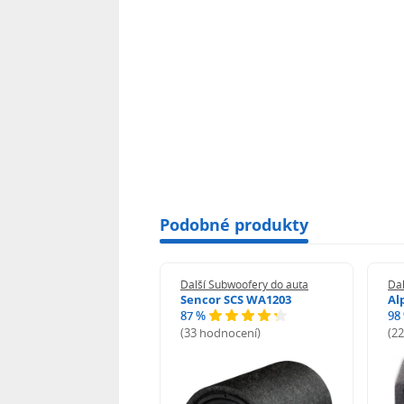
Podobné produkty
 Subwoofery do auta
Další Subwoofery do auta
Dal
nd Zero GZIB
Sencor SCS WA1203
Al
0SPL
87 %
98
(33 hodnocení)
(2
odnocení)