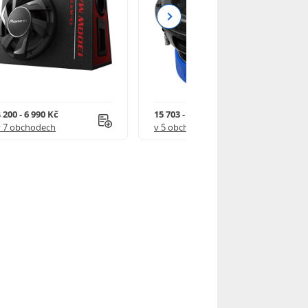
Next
 200 - 6 990 Kč
15 703 - 20 082 Kč
v 7 obchodech
v 5 obchodech