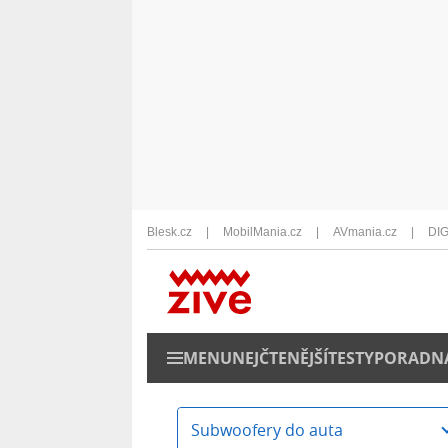
Blesk.cz
MobilMania.cz
AVmania.cz
DIG
MENU
NEJČTENĚJŠÍ
TESTY
PORADN
Subwoofery do auta