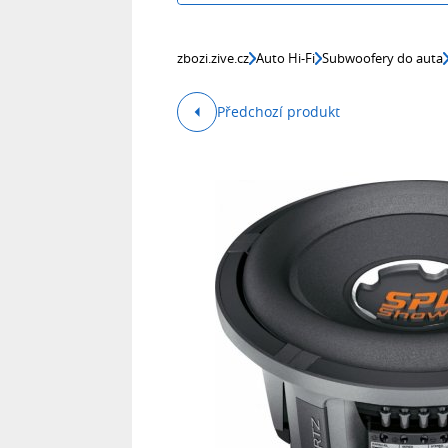
zbozi.zive.cz
Auto Hi-Fi
Subwoofery do auta
Předchozí produkt