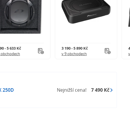
90 - 5 633 Kč
3 190 - 5 890 Kč
4
5 obchodech
v 9 obchodech
X 250D
Nejnižší cena!
7 490 Kč