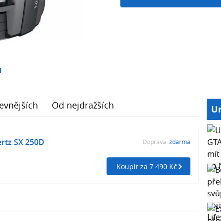
1
evnějších
Od nejdražších
Ur
rtz SX 250D
Doprava:
zdarma
Koupit za 7 490 Kč